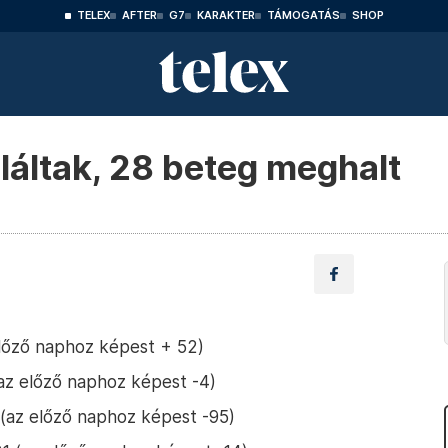
TELEX
AFTER
G7
KARAKTER
TÁMOGATÁS
SHOP
aláltak, 28 beteg meghalt
előző naphoz képest + 52)
(az előző naphoz képest -4)
0 (az előző naphoz képest -95)