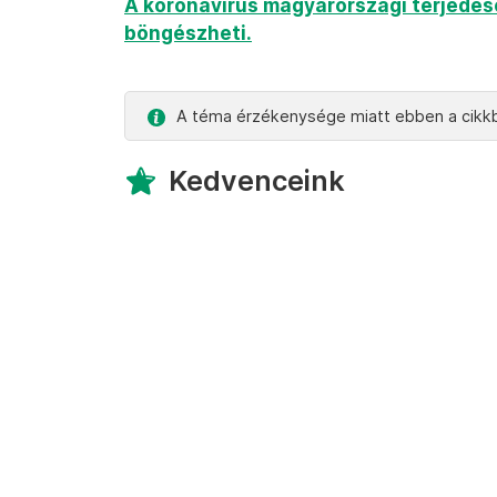
A koronavírus magyarországi terjedésér
böngészheti.
A téma érzékenysége miatt ebben a cikkb
Kedvenceink