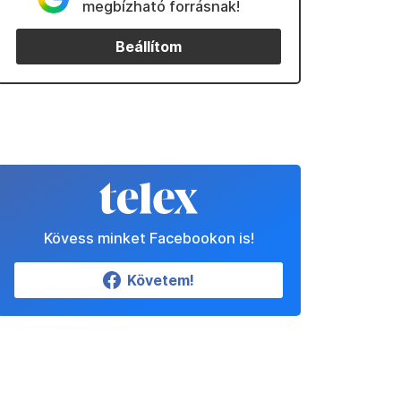
megbízható forrásnak!
Beállítom
Kövess minket Facebookon is!
Követem!