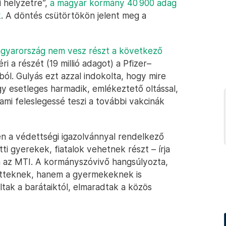
i helyzetre”,
a magyar kormány 40 900 adag
k
. A döntés csütörtökön jelent meg a
gyarország nem vesz részt a következő
ri a részét (19 millió adagot) a Pfizer–
gból. Gulyás ezt azzal indokolta, hogy mire
egy esetleges harmadik, emlékeztető oltással,
mi feleslegessé teszi a további vakcinák
 a védettségi igazolvánnyal rendelkező
tti gyerekek, fiatalok vehetnek részt – írja
n az MTI. A kormányszóvivő hangsúlyozta,
őtteknek, hanem a gyermekeknek is
ltak a barátaiktól, elmaradtak a közös