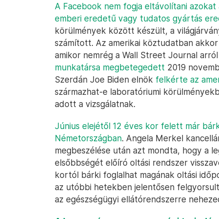
A Facebook nem fogja eltávolítani azokat 
emberi eredetű vagy tudatos gyártás er
körülmények között készült, a világjárv
számított. Az amerikai köztudatban akkor 
amikor nemrég a Wall Street Journal arról
munkatársa megbetegedett
2019 november
Szerdán Joe Biden elnök
felkérte az amer
származhat-e laboratóriumi körülményekbő
adott a vizsgálatnak.
Június elejétől 12 éves kor felett már bár
Németországban
. Angela Merkel kancellá
megbeszélése után azt mondta, hogy a le
elsőbbségét előíró oltási rendszer visszav
kortól bárki foglalhat magának oltási időp
az utóbbi hetekben jelentősen felgyorsult
az egészségügyi ellátórendszerre nehez