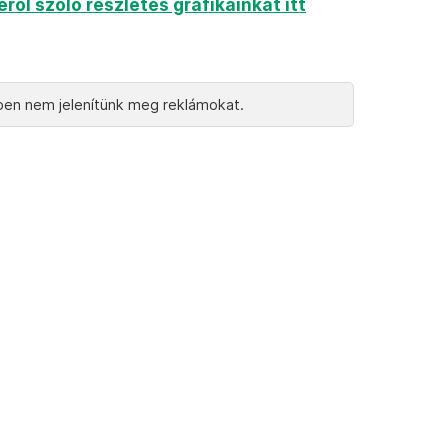
ől szóló részletes grafikáinkat itt
en nem jelenítünk meg reklámokat.