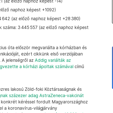
1 (az előző naphoz képest -14)
 előző naphoz képest +1092)
84 642 (az előző naphoz képest +28 380)
ak száma: 3 445 557 (az előző naphoz képest
ius óta először megvariálta a kórházban és
kációját, ezért cikkünk első verziójában
 A jelenségről az
Addig variálták az
gvezette a kórházi ápoltak számával
című
ezres lakosú Zöld-foki Köztársaságnak és
gnak százezer adag AstraZeneca-vakcinát
 konkrét kéréssel fordult Magyarországhoz
el a koronavírus-világjárvány