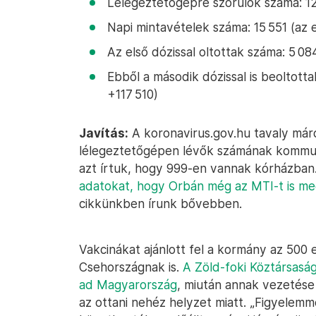
Lélegeztetőgépre szorulók száma: 12
Napi mintavételek száma: 15 551 (az
Az első dózissal oltottak száma: 5 0
Ebből a második dózissal is beoltott
+117 510)
Javítás:
A koronavirus.gov.hu tavaly márc
lélegeztetőgépen lévők számának kommuni
azt írtuk, hogy 999-en vannak kórházban.
adatokat, hogy Orbán még az MTI-t is me
cikkünkben írunk bővebben.
Vakcinákat ajánlott fel a kormány az 500 
Csehországnak is.
A Zöld-foki Köztársasá
ad Magyarország
, miután annak vezetése
az ottani nehéz helyzet miatt. „Figyelemm