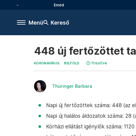
Emőd
Menü
Kereső
448 új fertőzöttet t
frissítve
KORONAVÍRUS
BELFÖLD
Thüringer Barbara
Napi új fertőzöttek száma: 448 (az 
Napi új halálos áldozatok száma: 28 
Kórházi ellátást igénylők száma: 112