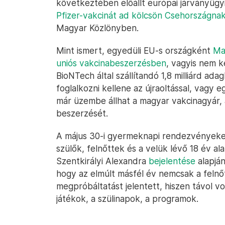
következtében előállt európai járványügy
Pfizer-vakcinát ad kölcsön Csehországna
Magyar Közlönyben.
Mint ismert, egyedüli EU-s országként
Ma
uniós vakcinabeszerzésben
, vagyis nem ké
BioNTech által szállítandó 1,8 milliárd ada
foglalkozni kellene az újraoltással, vagy 
már üzembe állhat a magyar vakcinagyár, a
beszerzését.
A május 30-i gyermeknapi rendezvényeken
szülők, felnőttek és a velük lévő 18 év ala
Szentkirályi Alexandra
bejelentése
alapjá
hogy az elmúlt másfél év nemcsak a feln
megpróbáltatást jelentett, hiszen távol vo
játékok, a szülinapok, a programok.