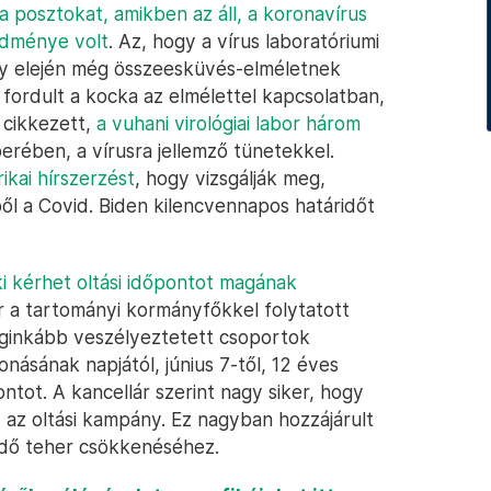
a posztokat, amikben az áll, a koronavírus
edménye volt
. Az, hogy a vírus laboratóriumi
ány elején még összeesküvés-elméletnek
fordult a kocka az elmélettel kapcsolatban,
 cikkezett,
a vuhani virológiai labor három
ében, a vírusra jellemző tünetekkel.
ikai hírszerzést
, hogy vizsgálják meg,
l a Covid. Biden kilencvennapos határidőt
ki kérhet oltási időpontot magának
r a tartományi kormányfőkkel folytatott
ginkább veszélyeztetett csoportok
onásának napjától, június 7-től, 12 éves
ontot. A kancellár szerint nagy siker, hogy
 az oltási kampány. Ez nagyban hozzájárult
edő teher csökkenéséhez.