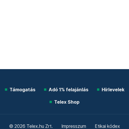
Támogatás
Adó 1% felajánlás
Hírlevelek
Telex Shop
© 2026 Telex.hu Zrt.
Impresszum
Etikai kódex