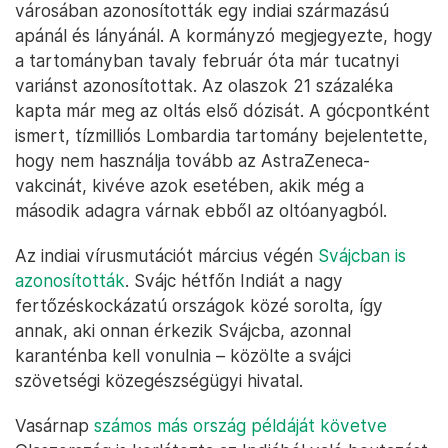
városában azonosították egy indiai származású
apánál és lányánál. A kormányzó megjegyezte, hogy
a tartományban tavaly február óta már tucatnyi
variánst azonosítottak. Az olaszok 21 százaléka
kapta már meg az oltás első dózisát. A gócpontként
ismert, tízmilliós Lombardia tartomány bejelentette,
hogy nem használja tovább az AstraZeneca-
vakcinát, kivéve azok esetében, akik még a
második adagra várnak ebből az oltóanyagból.
Az indiai vírusmutációt március végén
Svájcban is
azonosították
. Svájc hétfőn Indiát a nagy
fertőzéskockázatú országok közé sorolta, így
annak, aki onnan érkezik Svájcba, azonnal
karanténba kell vonulnia – közölte a svájci
szövetségi közegészségügyi hivatal.
Vasárnap
számos más ország példáját követve