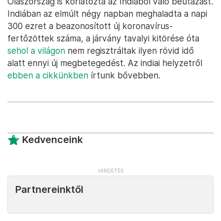
Olaszország is korlátozta az Indiából való beutazást.
Indiában az elmúlt négy napban meghaladta a napi
300 ezret a beazonosított új koronavírus-
fertőzöttek száma, a járvány tavalyi kitörése óta
sehol a világon
nem regisztráltak ilyen rövid idő
alatt ennyi új megbetegedést. Az indiai helyzetről
ebben a cikkünkben
írtunk bővebben.
Kedvenceink
Partnereinktől