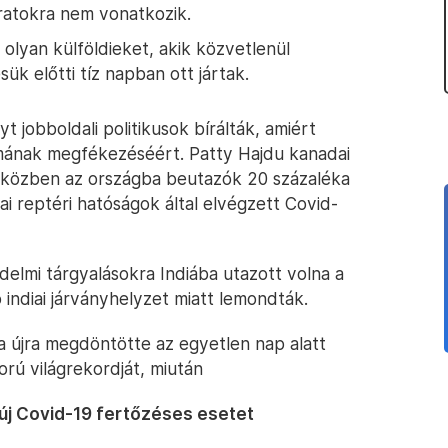
járatokra nem vonatkozik.
olyan külföldieket, akik közvetlenül
ük előtti tíz napban ott jártak.
 jobboldali politikusok bírálták, amiért
ámának megfékezéséért. Patty Hajdu kanadai
iközben az országba beutazók 20 százaléka
dai reptéri hatóságok által elvégzett Covid-
delmi tárgyalásokra Indiába utazott volna a
indiai járványhelyzet miatt lemondták.
a újra megdöntötte az egyetlen nap alatt
orú világrekordját, miután
új Covid-19 fertőzéses esetet