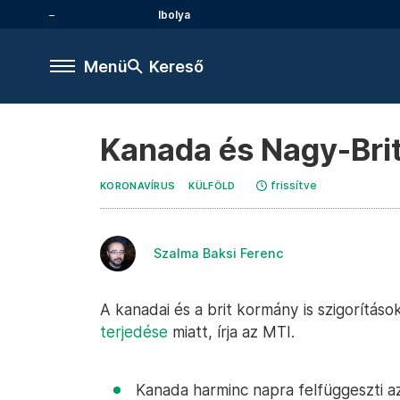
Ibolya
Menü
Kereső
Kanada és Nagy-Britan
frissítve
KORONAVÍRUS
KÜLFÖLD
Szalma Baksi Ferenc
A kanadai és a brit kormány is szigorításo
terjedése
miatt, írja az MTI.
Kanada harminc napra felfüggeszti az 