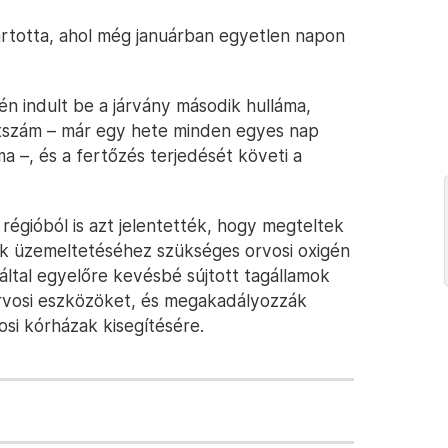
artotta, ahol még januárban egyetlen napon
jén indult be a járvány második hulláma,
etszám – már egy hete minden egyes nap
a –, és a fertőzés terjedését követi a
régióból is azt jelentették, hogy megteltek
ek üzemeltetéséhez szükséges orvosi oxigén
y által egyelőre kevésbé sújtott tagállamok
orvosi eszközöket, és megakadályozzák
osi kórházak kisegítésére.