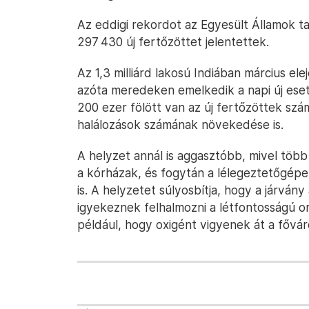
Az eddigi rekordot az Egyesült Államok t
297 430 új fertőzöttet jelentettek.
Az 1,3 milliárd lakosú Indiában március ele
azóta meredeken emelkedik a napi új es
200 ezer fölött van az új fertőzöttek szám
halálozások számának növekedése is.
A helyzet annál is aggasztóbb, mivel több 
a kórházak, és fogytán a lélegeztetőgép
is. A helyzetet súlyosbítja, hogy a járván
igyekeznek felhalmozni a létfontosságú 
például, hogy oxigént vigyenek át a fővár