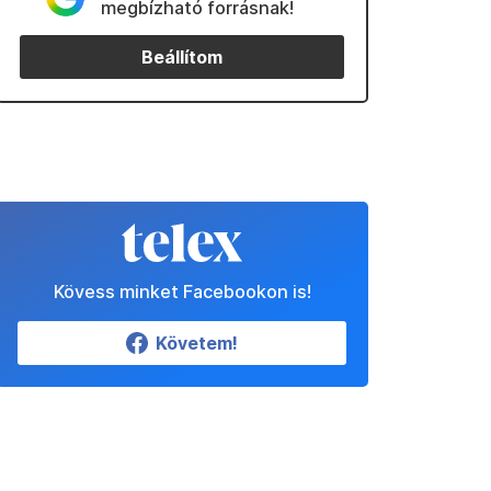
megbízható forrásnak!
Beállítom
Kövess minket Facebookon is!
Követem!