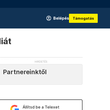
Belépés
Támogatás
iát
Partnereinktől
Állítsd be a Telexet