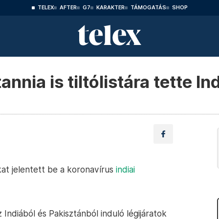
TELEX
AFTER
G7
KARAKTER
TÁMOGATÁS
SHOP
nia is tiltólistára tette Ind
kat jelentett be a koronavírus
indiai
Indiából és Pakisztánból induló légijáratok