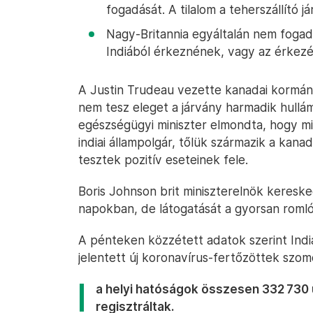
fogadását. A tilalom a teherszállító 
Nagy-Britannia egyáltalán nem fogad 
Indiából érkeznének, vagy az érkezés
A Justin Trudeau vezette kanadai kormányt
nem tesz eleget a járvány harmadik hull
egészségügyi miniszter elmondta, hogy m
indiai állampolgár, tőlük származik a kana
tesztek pozitív eseteinek fele.
Boris Johnson brit miniszterelnök kereske
napokban, de látogatását a gyorsan romló 
A pénteken közzétett adatok szerint Indi
jelentett új koronavírus-fertőzöttek szom
a helyi hatóságok összesen 332 730 
regisztráltak.