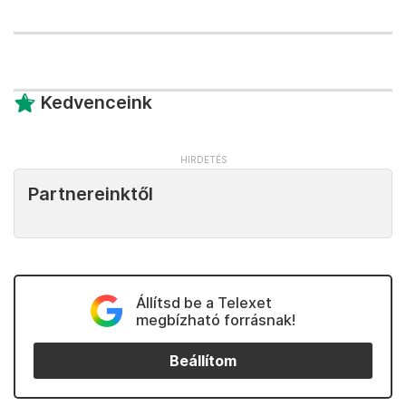
Kedvenceink
Partnereinktől
Állítsd be a Telexet
megbízható forrásnak!
Beállítom