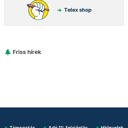
Telex shop
Friss hírek
Támogatás
Adó 1% felajánlás
Hírlevelek