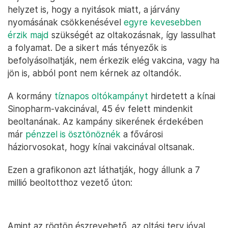
helyzet is, hogy a nyitások miatt, a járvány
nyomásának csökkenésével
egyre kevesebben
érzik majd
szükségét az oltakozásnak, így lassulhat
a folyamat. De a sikert más tényezők is
befolyásolhatják, nem érkezik elég vakcina, vagy ha
jön is, abból pont nem kérnek az oltandók.
A kormány
tíznapos oltókampányt
hirdetett a kínai
Sinopharm-vakcinával, 45 év felett mindenkit
beoltanának. Az kampány sikerének érdekében
már
pénzzel is ösztönöznék
a fővárosi
háziorvosokat, hogy kínai vakcinával oltsanak.
Ezen a grafikonon azt láthatják, hogy állunk a 7
millió beoltotthoz vezető úton:
Amint az rögtön észrevehető, az oltási terv jóval