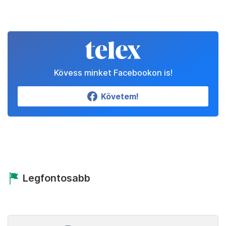
Kövess minket Facebookon is!
Követem!
Legfontosabb