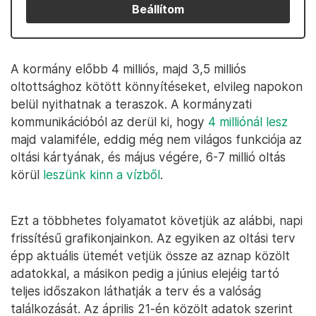
Beállítom
A kormány előbb 4 milliós, majd 3,5 milliós
oltottsághoz kötött könnyítéseket, elvileg napokon
belül nyithatnak a teraszok. A kormányzati
kommunikációból az derül ki, hogy
4 milliónál lesz
majd valamiféle, eddig még nem világos funkciója az
oltási kártyának, és május végére, 6-7 millió oltás
körül
leszünk kinn a vízből
.
Ezt a többhetes folyamatot követjük az alábbi, napi
frissítésű grafikonjainkon. Az egyiken az oltási terv
épp aktuális ütemét vetjük össze az aznap közölt
adatokkal, a másikon pedig a június elejéig tartó
teljes időszakon láthatják a terv és a valóság
találkozását. Az április 21-én közölt adatok szerint