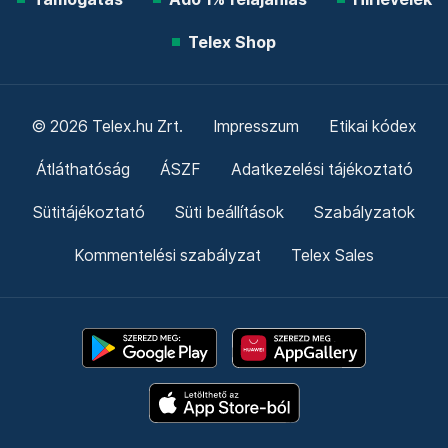
Telex Shop
© 2026 Telex.hu Zrt.
Impresszum
Etikai kódex
Átláthatóság
ÁSZF
Adatkezelési tájékoztató
Sütitájékoztató
Süti beállítások
Szabályzatok
Kommentelési szabályzat
Telex Sales