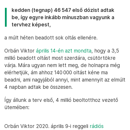
kedden (tegnap) 46 547 első dózist adtak
be, így egyre inkább mínuszban vagyunk a
tervhez képest,
a múlt héten beadott sok oltás ellenére.
Orbán Viktor
április 14-én azt mondta
, hogy a 3,5
millió beadott oltást most szerdára, csütörtökre
várja. Mára ugyan nem lett meg, de holnapra még
elérhetjük, ám ahhoz 140 000 oltást kéne ma
beadni, ami nagyjából annyi, mint amennyit az elmúlt
4 napban adtak be összesen.
Így állunk a terv első, 4 millió beoltotthoz vezető
ütemében:
Orbán Viktor 2020. április 9-i reggeli
rádiós