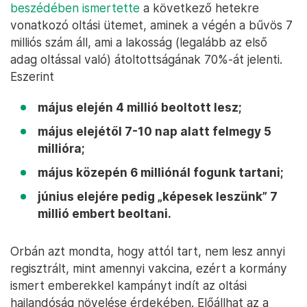
beszédében ismertette
a következő hetekre
vonatkozó oltási ütemet, aminek a végén a bűvös 7
milliós szám áll, ami a lakosság (legalább az első
adag oltással való) átoltottságának 70%-át jelenti.
Eszerint
május elején 4 millió beoltott lesz;
május elejétől 7-10 nap alatt felmegy 5
millióra;
május közepén 6 milliónál fogunk tartani;
június elejére pedig „képesek leszünk” 7
millió embert beoltani.
Orbán azt mondta, hogy attól tart, nem lesz annyi
regisztrált, mint amennyi vakcina, ezért a kormány
ismert emberekkel kampányt indít az oltási
hajlandóság növelése érdekében. Előállhat az a