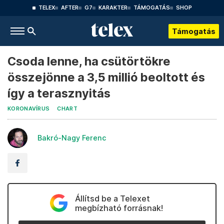
TELEX
AFTER
G7
KARAKTER
TÁMOGATÁS
SHOP
Támogatás
Csoda lenne, ha csütörtökre
összejönne a 3,5 millió beoltott és
így a terasznyitás
KORONAVÍRUS
CHART
Bakró-Nagy Ferenc
Állítsd be a Telexet
megbízható forrásnak!