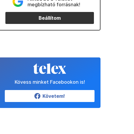
megbízható forrásnak!
Beállítom
Kövess minket Facebookon is!
Követem!