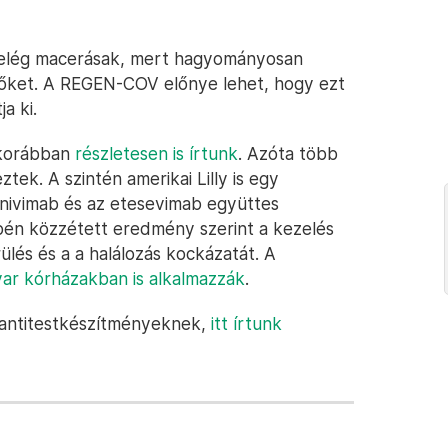
y elég macerásak, mert hagyományosan
i őket. A REGEN-COV előnye lehet, hogy ezt
a ki.
 korábban
részletesen is írtunk
. Azóta több
ek. A szintén amerikai Lilly is egy
lanivimab és az etesevimab együttes
epén közzétett eredmény szerint a kezelés
lés és a a halálozás kockázatát. A
ar kórházakban is alkalmazzák
.
z antitestkészítményeknek,
itt írtunk