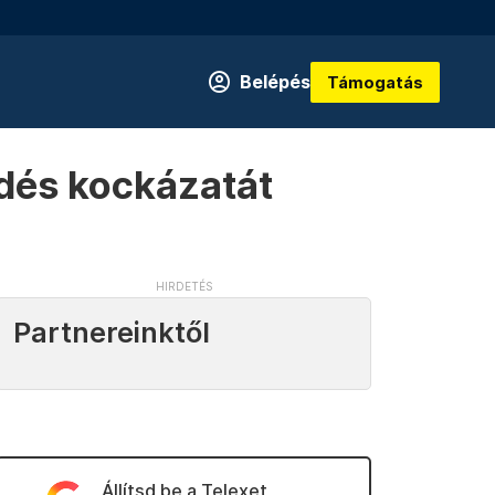
Belépés
Támogatás
dés kockázatát
Partnereinktől
Állítsd be a Telexet