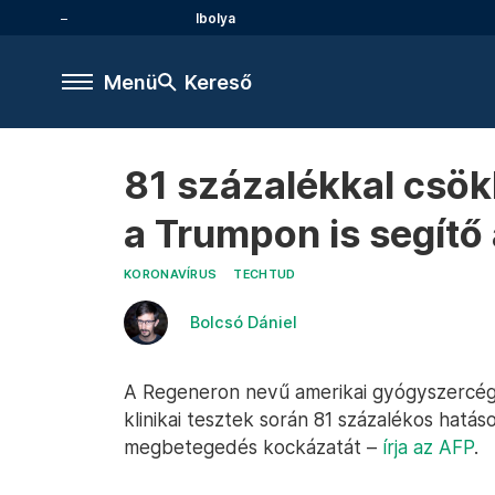
Ibolya
Menü
Kereső
81 százalékkal csö
a Trumpon is segítő 
KORONAVÍRUS
TECHTUD
Bolcsó Dániel
A Regeneron nevű amerikai gyógyszercég 
klinikai tesztek során 81 százalékos hatá
megbetegedés kockázatát –
írja az AFP
.