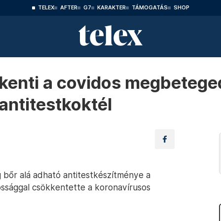
TELEX
AFTER
G7
KARAKTER
TÁMOGATÁS
SHOP
kkenti a covidos megbetege
antitestkoktél
bőr alá adható antitestkészítménye a
sossággal csökkentette a koronavírusos