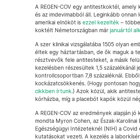
A REGEN-COV egy antitestkoktél, amely ké
és az imdevimabból áll. Leginkább onnan 
amerikai elnököt is
ezzel kezelték
– többek
koktélt Németországban már
januártól a
A szer klinikai vizsgálatába 1505 olyan em
éltek egy háztartásban, de ők maguk a te
résztvevők fele antitesteket, a másik fel
kezelésben részesültek 1,5 százalékánál 
kontrollcsoportban 7,8 százaléknál. Ebből 
kockázatcsökkenés. (Hogy pontosan hogy
cikkben írtunk
.) Azok közül, akik antite
kórházba, míg a placebót kapók közül né
A REGEN-COV az eredmények alapján jó kie
mondta Myron Cohen, az Észak-Karolinai E
Egészségügyi Intézeteknél (NIH) a Covid e
kutatásokat vezeti. A kezelés a laborkísérl