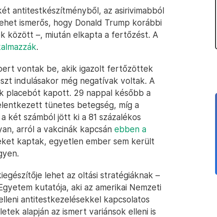
t antitestkészítményből, az asirivimabból
lehet ismerős, hogy Donald Trump korábbi
 között –, miután elkapta a fertőzést. A
lkalmazzák
.
bert vontak be, akik igazolt fertőzöttek
szt indulásakor még negatívak voltak. A
ük placebót kapott. 29 nappal később a
jelentkezett tünetes betegség, míg a
a két számból jött ki a 81 százalékos
an, arról a vakcinák kapcsán
ebben a
steket kaptak, egyetlen ember sem került
gyen.
gészítője lehet az oltási stratégiáknak –
gyetem kutatója, aki az amerikai Nemzeti
lleni antitestkezelésekkel kapcsolatos
etek alapján az ismert variánsok elleni is