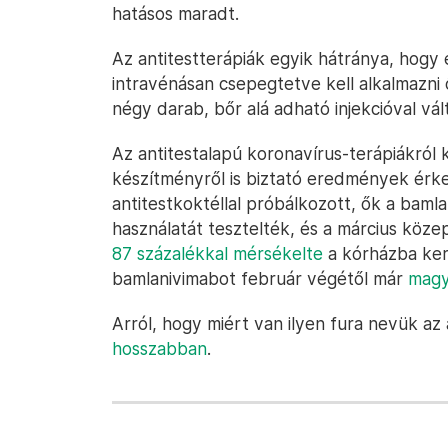
hatásos maradt.
Az antitestterápiák egyik hátránya, hog
intravénásan csepegtetve kell alkalmazn
négy darab, bőr alá adható injekcióval váltj
Az antitestalapú koronavírus-terápiákról
készítményről is biztató eredmények érkezt
antitestkoktéllal próbálkozott, ők a bam
használatát tesztelték, és a március köz
87 százalékkal mérsékelte
a kórházba kerü
bamlanivimabot február végétől már
magy
Arról, hogy miért van ilyen fura nevük a
hosszabban
.