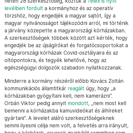
héten 28 szerkesztőség, köztük a
Telex is nyílt
levélben fordult
a kormányhoz és az operatív
törzshöz, hogy engedjék a magyar sajtót, így a
magyar nyilvánosságot tájékozódni arról, mi történik
a járvány közepette a magyarországi kórházakban.
A szerkesztőségek többek között azt kérték, hogy
engedjék be az újságírókat és forgatócsoportokat a
magyarországi kórházak Covid-osztályaira és az
oltópontokra, és tegyék lehetővé, hogy az
egészségügyi dolgozók szabadon nyilatkozzanak.
Minderre a kormány részéről előbb Kovács Zoltán
kommunikációs államtitkár
reagált
úgy, hogy „a
kórházakban gyógyítani kell, nem kamerázni”.
Orbán Viktor pedig annyit
mondott
, „nem most kell
bemenni a kórházakba kamuvideókat és álhíreket
gyártani”. A levelet aláíró szerkesztőségeknek
semmi ilyesmi célja nem volt, a felvetés arra irányult,
hogy a kórházak, orvosok munkáját semmiben sem