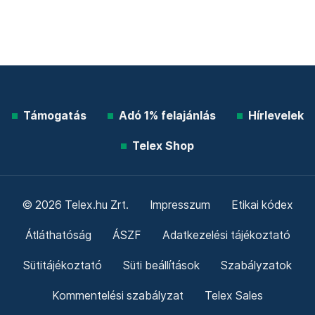
Támogatás
Adó 1% felajánlás
Hírlevelek
Telex Shop
© 2026 Telex.hu Zrt.
Impresszum
Etikai kódex
Átláthatóság
ÁSZF
Adatkezelési tájékoztató
Sütitájékoztató
Süti beállítások
Szabályzatok
Kommentelési szabályzat
Telex Sales