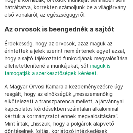
hátráltatva, korrekten számoljunk be a világjárvány
első vonaláról, az egészségügyről.
Az orvosok is beengednék a sajtót
Érdekesség, hogy az orvosok, azaz maguk az
érintettek a jelek szerint nem értenek egyet azzal,
hogy a sajtó tájékoztató funkciójának megvalósítása
ellehetetlenítené a munkájukat, sőt
maguk is
támogatják a szerkesztőségek kérését
.
A Magyar Orvosi Kamara a kezdeményezésre úgy
reagált, hogy az elnökségük „messzemenőkig
elkötelezett a transzparencia mellett, a járvánnyal
kapcsolatos kérdésekben számtalan alkalommal
kértük a kormányzatot ennek megvalósítására”.
Mint írták, „hisszük, hogy a polgárok alapvető
döntéseinek (oltás, korlátozó intézkedések