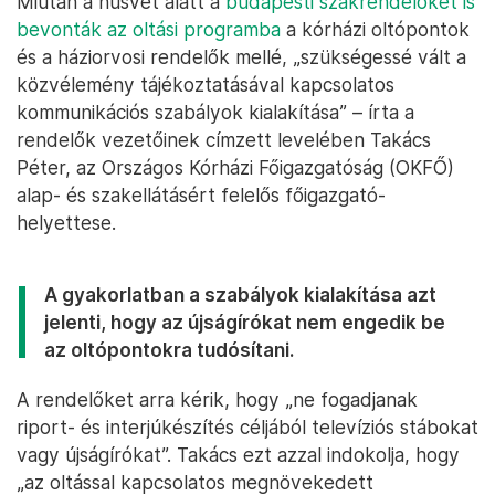
Miután a húsvét alatt a
budapesti szakrendelőket is
bevonták az oltási programba
a kórházi oltópontok
és a háziorvosi rendelők mellé, „szükségessé vált a
közvélemény tájékoztatásával kapcsolatos
kommunikációs szabályok kialakítása” – írta a
rendelők vezetőinek címzett levelében Takács
Péter, az Országos Kórházi Főigazgatóság (OKFŐ)
alap- és szakellátásért felelős főigazgató-
helyettese.
A gyakorlatban a szabályok kialakítása azt
jelenti, hogy az újságírókat nem engedik be
az oltópontokra tudósítani.
A rendelőket arra kérik, hogy „ne fogadjanak
riport- és interjúkészítés céljából televíziós stábokat
vagy újságírókat”. Takács ezt azzal indokolja, hogy
„az oltással kapcsolatos megnövekedett