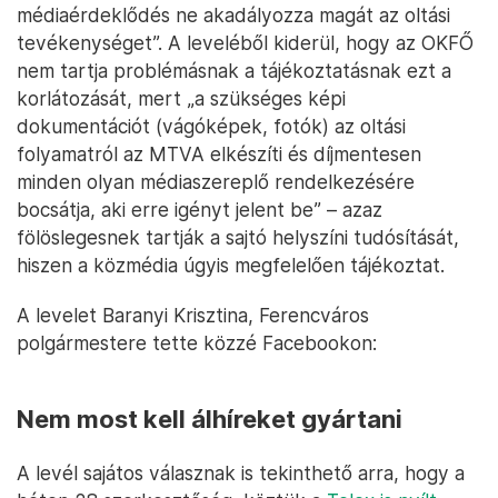
médiaérdeklődés ne akadályozza magát az oltási
tevékenységet”. A leveléből kiderül, hogy az OKFŐ
nem tartja problémásnak a tájékoztatásnak ezt a
korlátozását, mert „a szükséges képi
dokumentációt (vágóképek, fotók) az oltási
folyamatról az MTVA elkészíti és díjmentesen
minden olyan médiaszereplő rendelkezésére
bocsátja, aki erre igényt jelent be” – azaz
fölöslegesnek tartják a sajtó helyszíni tudósítását,
hiszen a közmédia úgyis megfelelően tájékoztat.
A levelet Baranyi Krisztina, Ferencváros
polgármestere tette közzé Facebookon:
Nem most kell álhíreket gyártani
A levél sajátos válasznak is tekinthető arra, hogy a