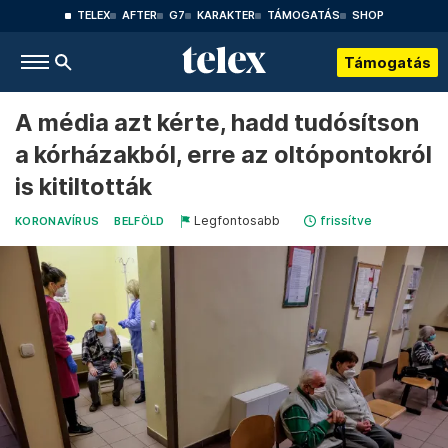
TELEX
AFTER
G7
KARAKTER
TÁMOGATÁS
SHOP
Támogatás
A média azt kérte, hadd tudósítson
a kórházakból, erre az oltópontokról
is kitiltották
Legfontosabb
frissítve
KORONAVÍRUS
BELFÖLD