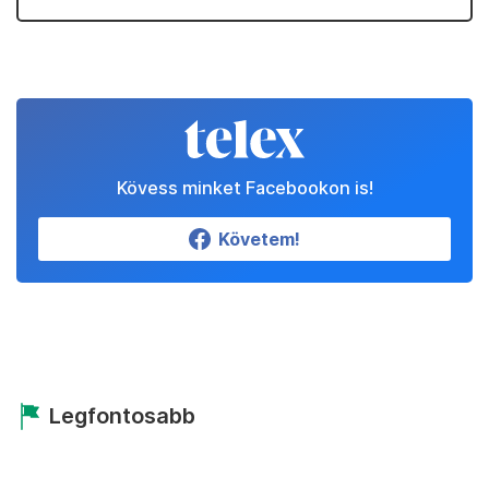
Kövess minket Facebookon is!
Követem!
Legfontosabb