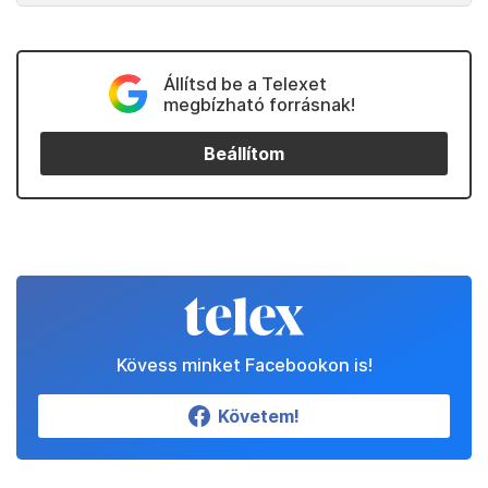
Állítsd be a Telexet
megbízható forrásnak!
Beállítom
Kövess minket Facebookon is!
Követem!