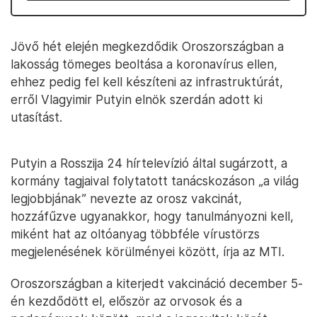
Jövő hét elején megkezdődik Oroszországban a
lakosság tömeges beoltása a koronavírus ellen,
ehhez pedig fel kell készíteni az infrastruktúrát,
erről Vlagyimir Putyin elnök szerdán adott ki
utasítást.
Putyin a Rosszija 24 hírtelevízió által sugárzott, a
kormány tagjaival folytatott tanácskozáson „a világ
legjobbjának” nevezte az orosz vakcinát,
hozzáfűzve ugyanakkor, hogy tanulmányozni kell,
miként hat az oltóanyag többféle vírustörzs
megjelenésének körülményei között, írja az MTI.
Oroszországban a kiterjedt vakcináció december 5-
én kezdődött el, először az orvosok és a