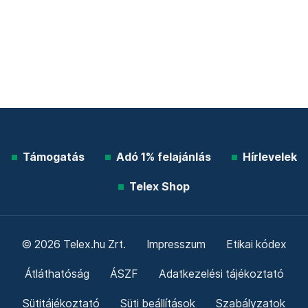
Támogatás
Adó 1% felajánlás
Hírlevelek
Telex Shop
© 2026 Telex.hu Zrt.
Impresszum
Etikai kódex
Átláthatóság
ÁSZF
Adatkezelési tájékoztató
Sütitájékoztató
Süti beállítások
Szabályzatok