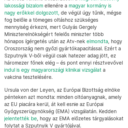
lakossági bizalom
ellenére a
magyar kormány is
nagy erőkkel dolgozott,
de végül úgy tűnik, mégse
fog belőle a tömeges oltáshoz szükséges
mennyiség érkezni, mert Gulyás Gergely
Miniszterelnökségért felelős miniszter több
hónapos ígérgetés után az Atv-nek
elmondta
, hogy
Oroszország nem győzi gyártókapacitással. Ezért a
Szputnyik V-ből végül csak hatezer adag jött, ez
háromezer főnek elég – és pont ennyi résztvevővel
indul is egy magyarországi klinikai vizsgálat
a
vakcina tesztelésére.
Ursula von der Leyen, az Európai Bizottság elnöke
pénteken azt mondta: minden oltóanyagnak, amely
az EU piacára kerül, át kell esnie az Európai
Gyógyszerügynökség (EMA) vizsgálatán. Kedden
jelentették be
, hogy az EMA előzetes tárgyalásokat
folytat a Szputnyik V gyártójával.