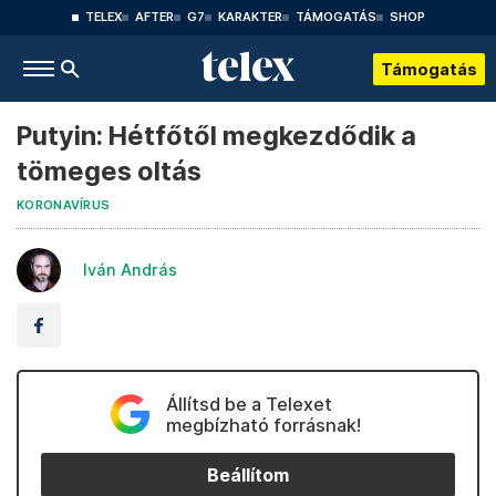
TELEX
AFTER
G7
KARAKTER
TÁMOGATÁS
SHOP
Támogatás
Putyin: Hétfőtől megkezdődik a
tömeges oltás
KORONAVÍRUS
Iván András
Állítsd be a Telexet
megbízható forrásnak!
Beállítom