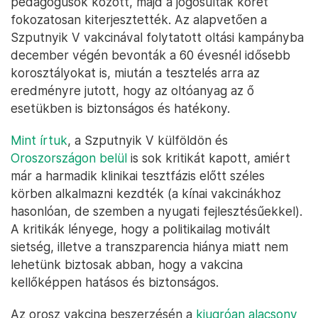
pedagógusok között, majd a jogosultak körét
fokozatosan kiterjesztették. Az alapvetően a
Szputnyik V vakcinával folytatott oltási kampányba
december végén bevonták a 60 évesnél idősebb
korosztályokat is, miután a tesztelés arra az
eredményre jutott, hogy az oltóanyag az ő
esetükben is biztonságos és hatékony.
Mint írtuk
, a Szputnyik V külföldön és
Oroszországon belül
is sok kritikát kapott, amiért
már a harmadik klinikai tesztfázis előtt széles
körben alkalmazni kezdték (a kínai vakcinákhoz
hasonlóan, de szemben a nyugati fejlesztésűekkel).
A kritikák lényege, hogy a politikailag motivált
sietség, illetve a transzparencia hiánya miatt nem
lehetünk biztosak abban, hogy a vakcina
kellőképpen hatásos és biztonságos.
Az orosz vakcina beszerzésén a
kiugróan alacsony