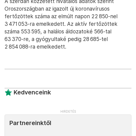
A szerdán közzétett hivatalos adatok szerint
Oroszországban az igazolt új koronavírusos
fertőzöttek száma az elmúlt napon 22 850-nel
3 471 053-ra emelkedett. Az aktív fertőzöttek
száma 553 595, a halálos áldozatoké 566-tal
63 370-re, a gyógyultaké pedig 28 685-tel
2 854 088-ra emelkedett.
Kedvenceink
Partnereinktől