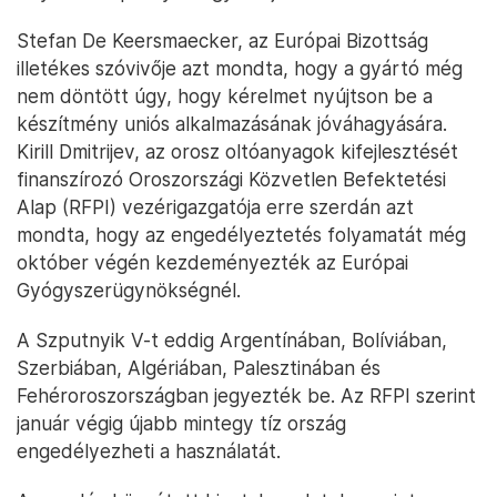
Stefan De Keersmaecker, az Európai Bizottság
illetékes szóvivője azt mondta, hogy a gyártó még
nem döntött úgy, hogy kérelmet nyújtson be a
készítmény uniós alkalmazásának jóváhagyására.
Kirill Dmitrijev, az orosz oltóanyagok kifejlesztését
finanszírozó Oroszországi Közvetlen Befektetési
Alap (RFPI) vezérigazgatója erre szerdán azt
mondta, hogy az engedélyeztetés folyamatát még
október végén kezdeményezték az Európai
Gyógyszerügynökségnél.
A Szputnyik V-t eddig Argentínában, Bolíviában,
Szerbiában, Algériában, Palesztinában és
Fehéroroszországban jegyezték be. Az RFPI szerint
január végig újabb mintegy tíz ország
engedélyezheti a használatát.