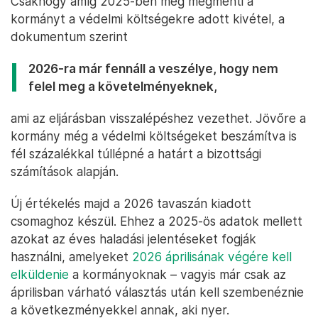
Csakhogy amíg 2025-ben még megmenti a
kormányt a védelmi költségekre adott kivétel, a
dokumentum szerint
2026-ra már fennáll a veszélye, hogy nem
felel meg a követelményeknek,
ami az eljárásban visszalépéshez vezethet. Jövőre a
kormány még a védelmi költségeket beszámítva is
fél százalékkal túllépné a határt a bizottsági
számítások alapján.
Új értékelés majd a 2026 tavaszán kiadott
csomaghoz készül. Ehhez a 2025-ös adatok mellett
azokat az éves haladási jelentéseket fogják
használni, amelyeket
2026 áprilisának végére kell
elküldenie
a kormányoknak – vagyis már csak az
áprilisban várható választás után kell szembenéznie
a következményekkel annak, aki nyer.