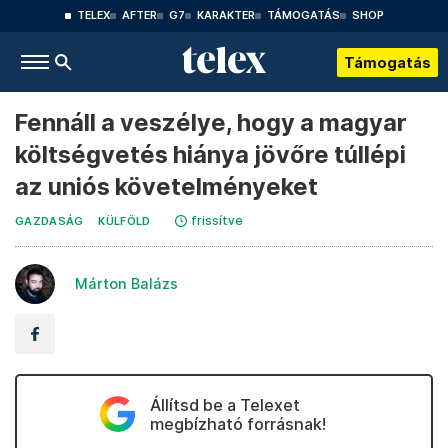
TELEX
AFTER
G7
KARAKTER
TÁMOGATÁS
SHOP
Támogatás
Fennáll a veszélye, hogy a magyar
költségvetés hiánya jövőre túllépi
az uniós követelményeket
frissítve
GAZDASÁG
KÜLFÖLD
Márton Balázs
Állítsd be a Telexet
megbízható forrásnak!