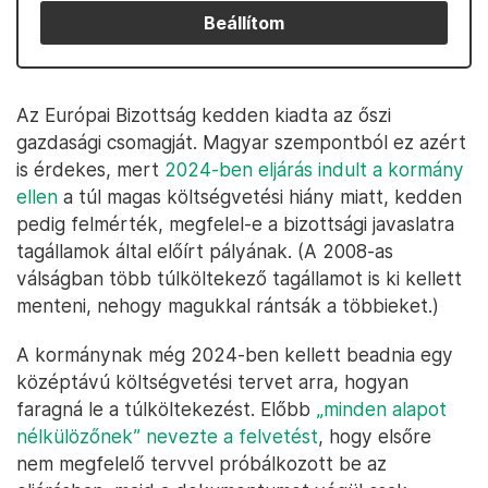
Beállítom
Az Európai Bizottság kedden kiadta az őszi
gazdasági csomagját. Magyar szempontból ez azért
is érdekes, mert
2024-ben eljárás indult a kormány
ellen
a túl magas költségvetési hiány miatt, kedden
pedig felmérték, megfelel-e a bizottsági javaslatra
tagállamok által előírt pályának. (A 2008-as
válságban több túlköltekező tagállamot is ki kellett
menteni, nehogy magukkal rántsák a többieket.)
A kormánynak még 2024-ben kellett beadnia egy
középtávú költségvetési tervet arra, hogyan
faragná le a túlköltekezést. Előbb
„minden alapot
nélkülözőnek” nevezte a felvetést
, hogy elsőre
nem megfelelő tervvel próbálkozott be az