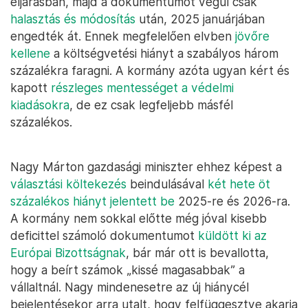
eljárásban, majd a dokumentumot végül csak
halasztás és módosítás
után, 2025 januárjában
engedték át. Ennek megfelelően elvben
jövőre
kellene
a költségvetési hiányt a szabályos három
százalékra faragni. A kormány azóta ugyan kért és
kapott
részleges mentességet a védelmi
kiadásokra
, de ez csak legfeljebb másfél
százalékos.
Nagy Márton gazdasági miniszter ehhez képest a
választási költekezés
beindulásával
két hete öt
százalékos hiányt jelentett be
2025-re és 2026-ra.
A kormány nem sokkal előtte még jóval kisebb
deficittel számoló dokumentumot
küldött ki az
Európai Bizottságnak
, bár már ott is bevallotta,
hogy a beírt számok „kissé magasabbak” a
vállaltnál. Nagy mindenesetre az új hiánycél
bejelentésekor arra utalt, hogy felfüggesztve akarja