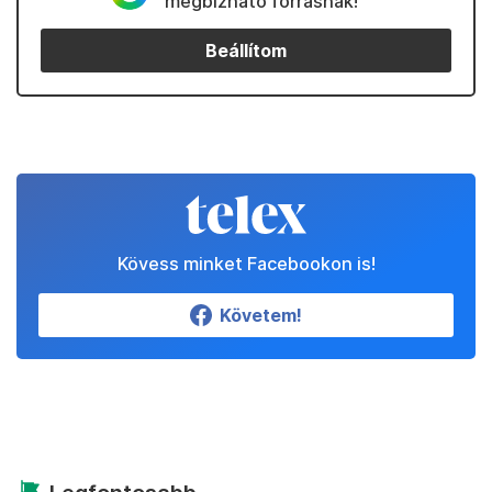
megbízható forrásnak!
Beállítom
Kövess minket Facebookon is!
Követem!