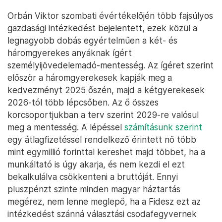
Orbán Viktor szombati évértékelőjén több fajsúlyos
gazdasági intézkedést bejelentett, ezek közül a
legnagyobb dobás egyértelműen a két- és
háromgyerekes anyáknak ígért
személyijövedelemadó-mentesség. Az ígéret szerint
először a háromgyerekesek kapják meg a
kedvezményt 2025 őszén, majd a kétgyerekesek
2026-tól több lépcsőben. Az ő összes
korcsoportjukban a terv szerint 2029-re valósul
meg a mentesség. A lépéssel
számításunk szerint
egy átlagfizetéssel rendelkező érintett nő több
mint egymillió forinttal kereshet majd többet, ha a
munkáltató is úgy akarja, és nem kezdi el ezt
bekalkulálva csökkenteni a bruttóját. Ennyi
pluszpénzt szinte minden magyar háztartás
megérez, nem lenne meglepő, ha a Fidesz ezt az
intézkedést szánná választási csodafegyvernek