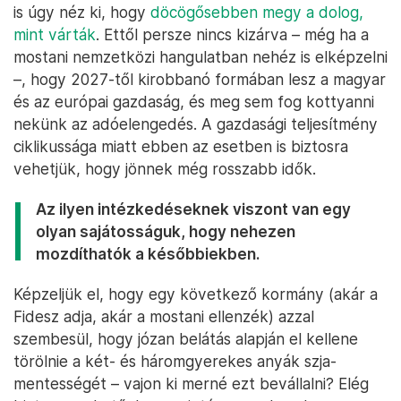
is úgy néz ki, hogy
döcögősebben megy a dolog,
mint várták
. Ettől persze nincs kizárva – még ha a
mostani nemzetközi hangulatban nehéz is elképzelni
–, hogy 2027-től kirobbanó formában lesz a magyar
és az európai gazdaság, és meg sem fog kottyanni
nekünk az adóelengedés. A gazdasági teljesítmény
ciklikussága miatt ebben az esetben is biztosra
vehetjük, hogy jönnek még rosszabb idők.
Az ilyen intézkedéseknek viszont van egy
olyan sajátosságuk, hogy nehezen
mozdíthatók a későbbiekben.
Képzeljük el, hogy egy következő kormány (akár a
Fidesz adja, akár a mostani ellenzék) azzal
szembesül, hogy józan belátás alapján el kellene
törölnie a két- és háromgyerekes anyák szja-
mentességét – vajon ki merné ezt bevállalni? Elég