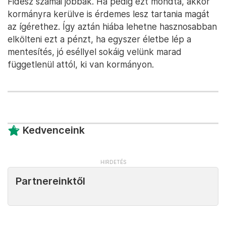
Fidesz számai jobbak. Ha pedig ezt mondta, akkor
kormányra kerülve is érdemes lesz tartania magát
az ígérethez. Így aztán hiába lehetne hasznosabban
elkölteni ezt a pénzt, ha egyszer életbe lép a
mentesítés, jó eséllyel sokáig velünk marad
függetlenül attól, ki van kormányon.
Kedvenceink
Partnereinktől