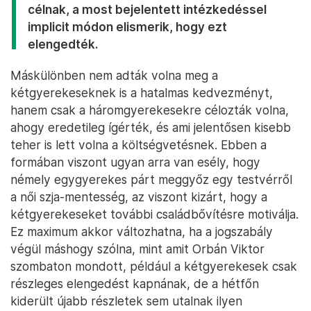
célnak, a most bejelentett intézkedéssel
implicit módon elismerik, hogy ezt
elengedték.
Máskülönben nem adták volna meg a
kétgyerekeseknek is a hatalmas kedvezményt,
hanem csak a háromgyerekesekre célozták volna,
ahogy eredetileg ígérték, és ami jelentősen kisebb
teher is lett volna a költségvetésnek. Ebben a
formában viszont ugyan arra van esély, hogy
némely egygyerekes párt meggyőz egy testvérről
a női szja-mentesség, az viszont kizárt, hogy a
kétgyerekeseket további családbővítésre motiválja.
Ez maximum akkor változhatna, ha a jogszabály
végül máshogy szólna, mint amit Orbán Viktor
szombaton mondott, például a kétgyerekesek csak
részleges elengedést kapnának, de a hétfőn
kiderült újabb részletek sem utalnak ilyen