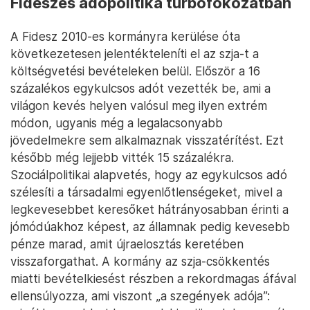
Fideszes adópolitika turbófokozatban
A Fidesz 2010-es kormányra kerülése óta
következetesen jelentékteleníti el az szja-t a
költségvetési bevételeken belül. Először a 16
százalékos egykulcsos adót vezették be, ami a
világon kevés helyen valósul meg ilyen extrém
módon, ugyanis még a legalacsonyabb
jövedelmekre sem alkalmaznak visszatérítést. Ezt
később még lejjebb vitték 15 százalékra.
Szociálpolitikai alapvetés, hogy az egykulcsos adó
szélesíti a társadalmi egyenlőtlenségeket, mivel a
legkevesebbet keresőket hátrányosabban érinti a
jómódúakhoz képest, az államnak pedig kevesebb
pénze marad, amit újraelosztás keretében
visszaforgathat. A kormány az szja-csökkentés
miatti bevételkiesést részben a rekordmagas áfával
ellensúlyozza, ami viszont „a szegények adója”: