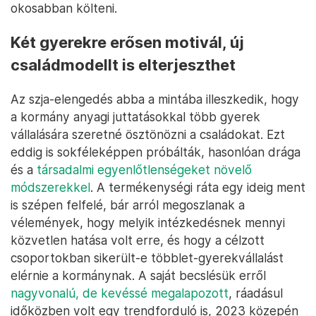
okosabban költeni.
Két gyerekre erősen motivál, új
családmodellt is elterjeszthet
Az szja-elengedés abba a mintába illeszkedik, hogy
a kormány anyagi juttatásokkal több gyerek
vállalására szeretné ösztönözni a családokat. Ezt
eddig is sokféleképpen próbálták, hasonlóan drága
és a
társadalmi egyenlőtlenségeket növelő
módszerekkel
. A termékenységi ráta egy ideig ment
is szépen felfelé, bár arról megoszlanak a
vélemények, hogy melyik intézkedésnek mennyi
közvetlen hatása volt erre, és hogy a célzott
csoportokban sikerült-e többlet-gyerekvállalást
elérnie a kormánynak. A saját becslésük erről
nagyvonalú, de kevéssé megalapozott
, ráadásul
időközben volt egy trendforduló is, 2023 közepén