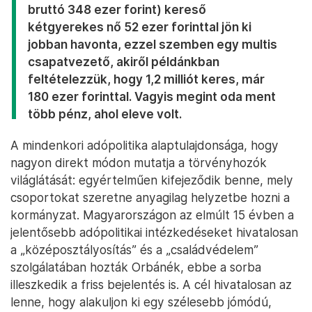
bruttó 348 ezer forint) kereső
kétgyerekes nő 52 ezer forinttal jön ki
jobban havonta, ezzel szemben egy multis
csapatvezető, akiről példánkban
feltételezzük, hogy 1,2 milliót keres, már
180 ezer forinttal. Vagyis megint oda ment
több pénz, ahol eleve volt.
A mindenkori adópolitika alaptulajdonsága, hogy
nagyon direkt módon mutatja a törvényhozók
világlátását: egyértelműen kifejeződik benne, mely
csoportokat szeretne anyagilag helyzetbe hozni a
kormányzat. Magyarországon az elmúlt 15 évben a
jelentősebb adópolitikai intézkedéseket hivatalosan
a „középosztályosítás” és a „családvédelem”
szolgálatában hozták Orbánék, ebbe a sorba
illeszkedik a friss bejelentés is. A cél hivatalosan az
lenne, hogy alakuljon ki egy szélesebb jómódú,