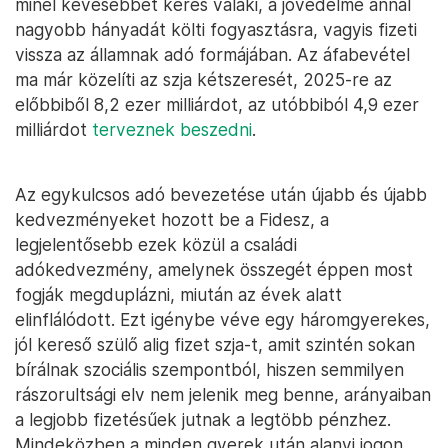
minél kevesebbet keres valaki, a jövedelme annál
nagyobb hányadát költi fogyasztásra, vagyis fizeti
vissza az államnak adó formájában. Az áfabevétel
ma már közelíti az szja kétszeresét, 2025-re az
előbbiből 8,2 ezer milliárdot, az utóbbiból 4,9 ezer
milliárdot
terveznek beszedni
.
Az egykulcsos adó bevezetése után újabb és újabb
kedvezményeket hozott be a Fidesz, a
legjelentősebb ezek közül a családi
adókedvezmény, amelynek összegét éppen most
fogják megduplázni, miután az évek alatt
elinflálódott. Ezt igénybe véve egy háromgyerekes,
jól kereső szülő alig fizet szja-t, amit szintén sokan
bírálnak szociális szempontból, hiszen semmilyen
rászorultsági elv nem jelenik meg benne, arányaiban
a legjobb fizetésűek jutnak a legtöbb pénzhez.
Mindeközben a minden gyerek után alanyi jogon