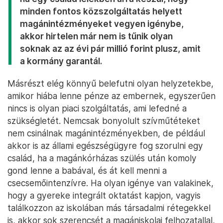
minden fontos közszolgáltatás helyett
magánintézményeket vegyen igénybe,
akkor hirtelen már nem is tűnik olyan
soknak az az évi pár millió forint plusz, amit
a kormány garantál.
Másrészt elég könnyű belefutni olyan helyzetekbe,
amikor hiába lenne pénze az embernek, egyszerűen
nincs is olyan piaci szolgáltatás, ami lefedné a
szükségletét. Nemcsak bonyolult szívműtéteket
nem csinálnak magánintézményekben, de például
akkor is az állami egészségügyre fog szorulni egy
család, ha a magánkórházas szülés után komoly
gond lenne a babával, és át kell menni a
csecsemőintenzívre. Ha olyan igénye van valakinek,
hogy a gyereke integrált oktatást kapjon, vagyis
találkozzon az iskolában más társadalmi rétegekkel
is, akkor sok szerencsét a magániskolai felhozatallal,