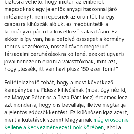
biztosra vehető, hogy miután az emberek
megszoknak egy jelentős anyagi haszonnal járó
intézményt, nem repesnek az örömtől, ha egy
csapásra kihúzzák alóluk, és megbüntetik a
kormányzó pártot a következő választáson. Ez
akkor is így van, ha a befolyó összeget a kormány
fontos közcélokra, hosszú távon megtérülő
társadalmi beruházásokra költené, ezeket ugyanis
jóval nehezebb eladni a választóknak, mint azt,
hogy „tessék, itt van havi plusz 150 ezer forint”.
Feltételezhető tehát, hogy a most következő
kampányban a Fidesz kihívójának (most úgy néz ki,
ez Magyar Péter és a Tisza Párt lesz) érdemes lesz
azt mondania, hogy ő is bevállalja, illetve megtartja
a jelentős adócsökkentést. Ez különösen igaz azért,
mert a kutatások szerint Magyarnak
még erősödnie
kellene a kedvezményezett nők körében
, ahol a