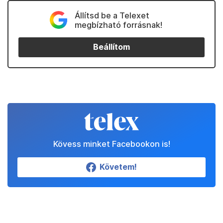
Állítsd be a Telexet
megbízható forrásnak!
Beállítom
Kövess minket Facebookon is!
Követem!