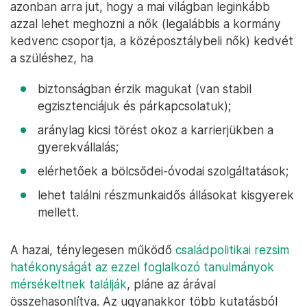
azonban arra jut, hogy a mai világban leginkább
azzal lehet meghozni a nők (legalábbis a kormány
kedvenc csoportja, a középosztálybeli nők) kedvét
a szüléshez, ha
biztonságban érzik magukat (van stabil
egzisztenciájuk és párkapcsolatuk);
aránylag kicsi törést okoz a karrierjükben a
gyerekvállalás;
elérhetőek a bölcsődei-óvodai szolgáltatások;
lehet találni részmunkaidős állásokat kisgyerek
mellett.
A hazai, ténylegesen működő
családpolitikai rezsim
hatékonyságát az ezzel foglalkozó tanulmányok
mérsékeltnek találják
, pláne az árával
összehasonlítva. Az ugyanakkor több kutatásból