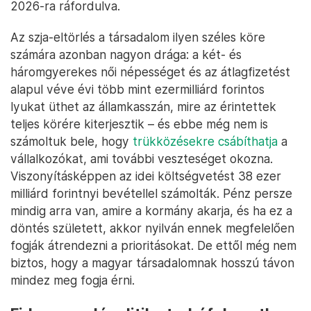
2026-ra ráfordulva.
Az szja-eltörlés a társadalom ilyen széles köre
számára azonban nagyon drága: a két- és
háromgyerekes női népességet és az átlagfizetést
alapul véve évi több mint ezermilliárd forintos
lyukat üthet az államkasszán, mire az érintettek
teljes körére kiterjesztik – és ebbe még nem is
számoltuk bele, hogy
trükközésekre csábíthatja
a
vállalkozókat, ami további veszteséget okozna.
Viszonyításképpen az idei költségvetést 38 ezer
milliárd forintnyi bevétellel számolták. Pénz persze
mindig arra van, amire a kormány akarja, és ha ez a
döntés született, akkor nyilván ennek megfelelően
fogják átrendezni a prioritásokat. De ettől még nem
biztos, hogy a magyar társadalomnak hosszú távon
mindez meg fogja érni.