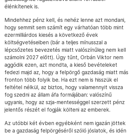
élénkítenek is.
Mindehhez pénz kell, és nehéz lenne azt mondani,
hogy semmit sem számít egy várhatóan több mint
ezermilliárdos kiesés a következő évek
költségvetéseiben (bár a teljes mínusszal a
lépcsőzetes bevezetés miatt valószínűleg nem kell
számolni 2027 előtt). Úgy tűnt, Orbán Viktor nem
aggódik ezen, azt mondta, a kieső bevételeket
fedezi majd az, hogy a felpörgő gazdaság miatt más
fronton több folyik be. Ha ezt nem is hisszük el
feltétel nélkül, az biztos, hogy valamennyit vissza
fog szedni az állam áfa formájában: valószínű
ugyanis, hogy az szja-mentességgel szerzett pénz
jelentős részét el fogják költeni az emberek.
Az utóbbi két évben egyébként nem igazán jöttek
be a gazdaság felpörgéséről szóló jóslatok, és idén