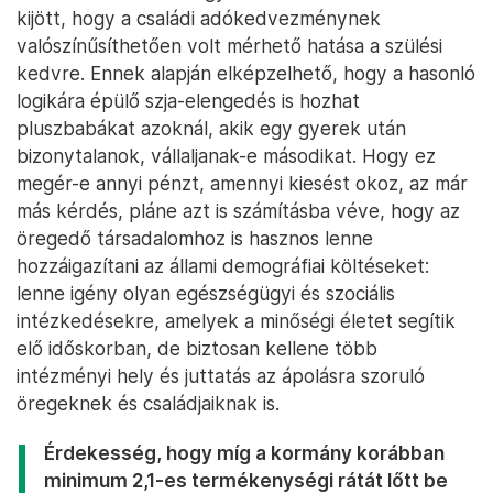
kijött, hogy a családi adókedvezménynek
valószínűsíthetően volt mérhető hatása a szülési
kedvre. Ennek alapján elképzelhető, hogy a hasonló
logikára épülő szja-elengedés is hozhat
pluszbabákat azoknál, akik egy gyerek után
bizonytalanok, vállaljanak-e másodikat. Hogy ez
megér-e annyi pénzt, amennyi kiesést okoz, az már
más kérdés, pláne azt is számításba véve, hogy az
öregedő társadalomhoz is hasznos lenne
hozzáigazítani az állami demográfiai költéseket:
lenne igény olyan egészségügyi és szociális
intézkedésekre, amelyek a minőségi életet segítik
elő időskorban, de biztosan kellene több
intézményi hely és juttatás az ápolásra szoruló
öregeknek és családjaiknak is.
Érdekesség, hogy míg a kormány korábban
minimum 2,1-es termékenységi rátát lőtt be