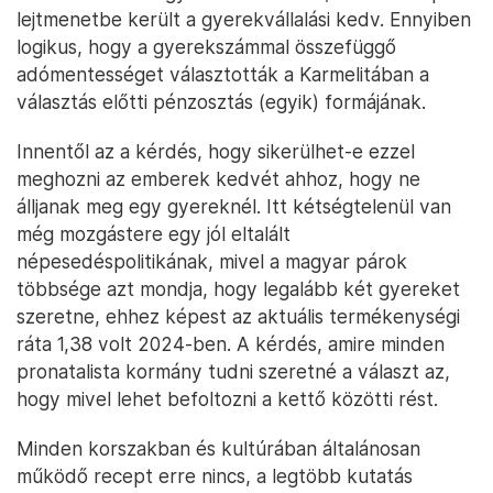
lejtmenetbe került a gyerekvállalási kedv. Ennyiben
logikus, hogy a gyerekszámmal összefüggő
adómentességet választották a Karmelitában a
választás előtti pénzosztás (egyik) formájának.
Innentől az a kérdés, hogy sikerülhet-e ezzel
meghozni az emberek kedvét ahhoz, hogy ne
álljanak meg egy gyereknél. Itt kétségtelenül van
még mozgástere egy jól eltalált
népesedéspolitikának, mivel a magyar párok
többsége azt mondja, hogy legalább két gyereket
szeretne, ehhez képest az aktuális termékenységi
ráta 1,38 volt 2024-ben. A kérdés, amire minden
pronatalista kormány tudni szeretné a választ az,
hogy mivel lehet befoltozni a kettő közötti rést.
Minden korszakban és kultúrában általánosan
működő recept erre nincs, a legtöbb kutatás