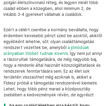
polgári életszínvonalú réteg, és legyen minél több
család ebben a közegben, ahol minimum 2, de
inkább 3-4 gyereket vállalnak a családok.
Ezért a célért cserébe a kormány bevállalta, hogy
érdemben kevesebb pénzt szed be azoktól, akiktől
egyébként lehetne, sőt: olyan családtámogatási
rendszert vezettek be, amelyből
a jómódúak
arányaiban többet tudnak kivenni
. Így nem jut annyi
a rászorultak támogatására, de még nagyobb baj,
hogy a mindenki által használt közszolgáltatások és
rendszerek fenntartására sem. Ez az élet sok
területén visszaüthet még azoknak is, akiket a
Fidesz próbál a támogatási rendszerével kiemelni.
Lehet, hogy több pénz marad a középosztály
zsebében a kedvezmények révén, de egyrészt
ha egy család lélekben arra készül, hogy