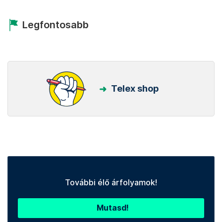
Legfontosabb
Telex shop
További élő árfolyamok!
Mutasd!