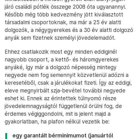
járó családi pótlék összege 2008 óta ugyanannyi.
Később még több kedvezmény jött kiválasztott
társadalmi csoportoknak, ma már a 25 év alatti
dolgozók, a négygyerekes és a 30 év alatti dolgozó
anyák sem fizetnek személyi jövedelemadót.
Ehhez csatlakozik most egy minden eddiginél
nagyobb csoport, a kettő- és háromgyerekes
anyáké, így már a dolgozó népesség mintegy
negyede nem fog semennyit közvetlenül adózni a
keresetéből, csak a járulékokat fizeti. Így az eddigi,
eleve megnyirbált szja-bevétel további negyede
eshet ki. Ennek az érintettek túlnyomó része
jövedelemnagyságtól függetlenül örülni fog, de
érdemes végiggondolni, mit is jelent majd a
gyakorlatban, ha plafon nélkül vezetik be:
egy garantált bérminimumot (januártól