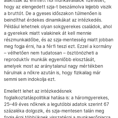
alakítsák az érintett női munkavállalók fizetését,
hogy az elengedett szja-t beszámolva lejjebb viszik
a bruttót. De a gyeses időszakon túlmenően is
beindíthat érdekes dinamikákat az intézkedés.
Például lehetnek olyan sokgyerekes családok, ahol
a gyerekek miatt valakinek át kell mennie
részmunkaidőbe, és az szja-mentesség miatt jobban
meg fogja érni, ha a férfi teszi ezt. Ezzel a kormány
– vélhetően nem tudatosan – ösztönözheti a
reproduktív munkák egyenlőbb elosztását,
amelyek most az aránytalanul nagy mértékben
hárulnak a nőkre azután is, hogy fizikailag már
semmi sem indokolja ezt.
Emellett lehet az intézkedésnek
foglalkoztatáspolitikai hatása is: a háromgyerekes,
25–49 éves nőknek a legutóbbi adatok szerint 67
százaléka dolgozik, és szja-mentesen talán meg
fogja érni többüknek visszatérni a munkaerőpiacra.