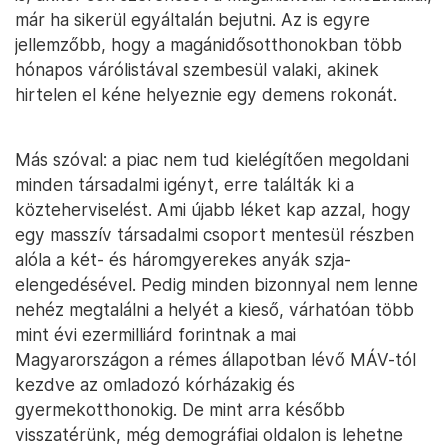
már ha sikerül egyáltalán bejutni. Az is egyre
jellemzőbb, hogy a magánidősotthonokban több
hónapos várólistával szembesül valaki, akinek
hirtelen el kéne helyeznie egy demens rokonát.
Más szóval: a piac nem tud kielégítően megoldani
minden társadalmi igényt, erre találták ki a
közteherviselést. Ami újabb léket kap azzal, hogy
egy masszív társadalmi csoport mentesül részben
alóla a két- és háromgyerekes anyák szja-
elengedésével. Pedig minden bizonnyal nem lenne
nehéz megtalálni a helyét a kieső, várhatóan több
mint évi ezermilliárd forintnak a mai
Magyarországon a rémes állapotban lévő MÁV-tól
kezdve az omladozó kórházakig és
gyermekotthonokig. De mint arra később
visszatérünk, még demográfiai oldalon is lehetne