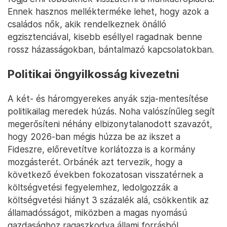
Ennek hasznos mellékterméke lehet, hogy azok a
családos nők, akik rendelkeznek önálló
egzisztenciával, kisebb eséllyel ragadnak benne
rossz házasságokban, bántalmazó kapcsolatokban.
Politikai öngyilkosság kivezetni
A két- és háromgyerekes anyák szja-mentesítése
politikailag meredek húzás. Noha valószínűleg segít
megerősíteni néhány elbizonytalanodott szavazót,
hogy 2026-ban mégis húzza be az ikszet a
Fideszre, előrevetítve korlátozza is a kormány
mozgásterét. Orbánék azt tervezik, hogy a
következő években fokozatosan visszatérnek a
költségvetési fegyelemhez, ledolgozzák a
költségvetési hiányt 3 százalék alá, csökkentik az
államadósságot, miközben a magas nyomású
gazdasághoz ragaszkodva állami forrásból