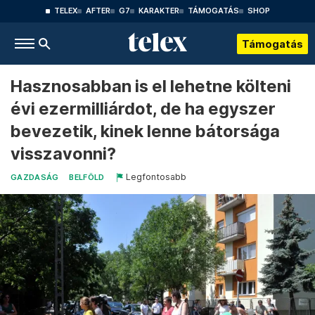
TELEX
AFTER
G7
KARAKTER
TÁMOGATÁS
SHOP
Támogatás
Hasznosabban is el lehetne költeni
évi ezermilliárdot, de ha egyszer
bevezetik, kinek lenne bátorsága
visszavonni?
Legfontosabb
GAZDASÁG
BELFÖLD