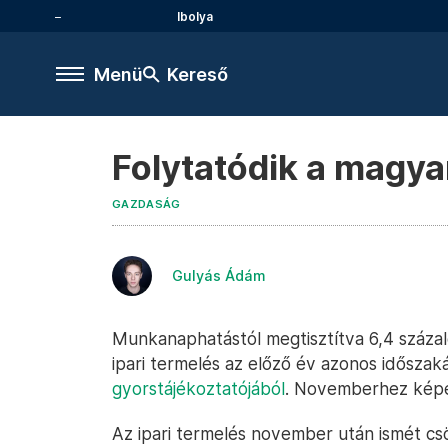
Ibolya
Menü
Kereső
Folytatódik a magya
GAZDASÁG
Gulyás Ádám
Munkanaphatástól megtisztítva 6,4 száza
ipari termelés az előző év azonos időszak
gyorstájékoztatójából
. Novemberhez képes
Az ipari termelés november után ismét c