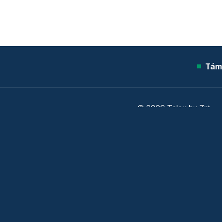
Tám
© 2026 Telex.hu Zrt.
Sütitájékoztató