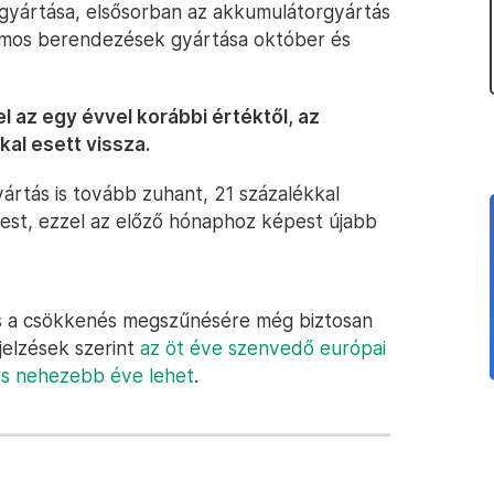
 gyártása, elsősorban az akkumulátorgyártás
illamos berendezések gyártása október és
el az egy évvel korábbi értéktől, az
al esett vissza.
ártás is tovább zuhant, 21 százalékkal
st, ezzel az előző hónaphoz képest újabb
bis a csökkenés megszűnésére még biztosan
ejelzések szerint
az öt éve szenvedő európai
is nehezebb éve lehet
.