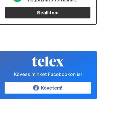
Beállítom
Kövess minket Facebookon is!
Követem!