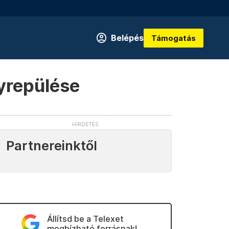
Belépés
Támogatás
yrepülése
Partnereinktől
Állítsd be a Telexet
megbízható forrásnak!