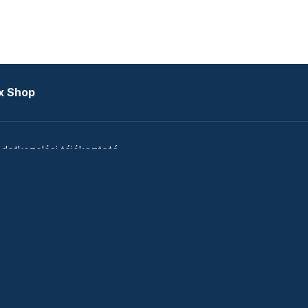
x Shop
datkezelési tájékoztató
zat
Telex Sales