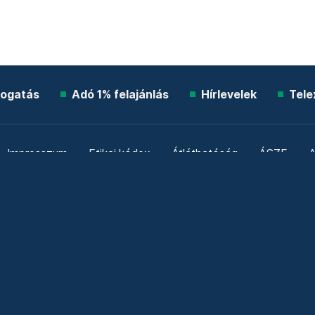
ogatás
Adó 1% felajánlás
Hírlevelek
Tele
Impresszum
Etikai kódex
Átláthatóság
ÁSZF
A
Süti beállítások
Szabályzatok
Kommentelési szabály