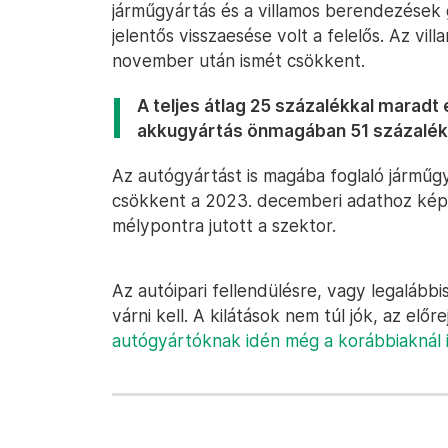
járműgyártás és a villamos berendezések
jelentős visszaesése volt a felelős. Az v
november után ismét csökkent.
A teljes átlag 25 százalékkal maradt 
akkugyártás önmagában 51 százalékk
Az autógyártást is magába foglaló járműgy
csökkent a 2023. decemberi adathoz képe
mélypontra jutott a szektor.
Az autóipari fellendülésre, vagy legaláb
várni kell. A kilátások nem túl jók, az előr
autógyártóknak idén még a korábbiaknál 