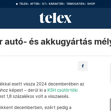
TELEX
AFTER
G7
KARAKTER
TÁMOGATÁS
SHOP
r autó- és akkugyártás mél
lékkal esett vissza 2024 decemberében az
ához képest – derül ki a
KSH csütörtöki
t 1,8 százalékos volt a visszaesés.
sökkent decemberben, ezért pedig a