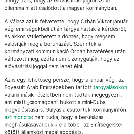
ahogy az is, hogy az elővásárlási jogról szóló
dilemma miatt csalódott a magyar kormányban.
A Válasz azt is felvetette, hogy Orbán Viktor január
végi emírségekbeli útján tárgyalhattak a kérdésről,
és akkor születhetett a döntés, hogy mégsem
valósítják meg a beruházást. Szerintük a
kormányzati kommunikáció Orbán hazatérése után
változott meg, azóta nem bizonygatják, hogy az
elővásárlási joggal nem lehet élni.
Az is egy lehetőség persze, hogy a január végi, az
Egyesült Arab Emírségekben tartott
tárgyalásokon
valami másik részletben nem tudtak megegyezni,
ami miatt „csomagban” bukott a mini-Dubaj
megvalósítása is. Gulyás a csütörtöki kormányinfón
azt mondta
: nem tudja, hogy a beruházás
meghiúsulásával bukik-e a többi, az Emírségekkel
kötött államközi megállapodás is.