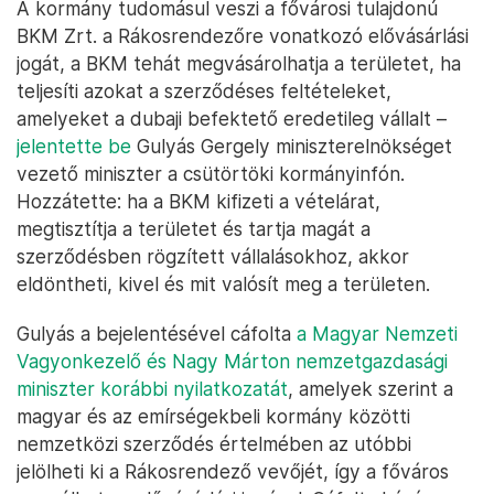
A kormány tudomásul veszi a fővárosi tulajdonú
BKM Zrt. a Rákosrendezőre vonatkozó elővásárlási
jogát, a BKM tehát megvásárolhatja a területet, ha
teljesíti azokat a szerződéses feltételeket,
amelyeket a dubaji befektető eredetileg vállalt –
jelentette be
Gulyás Gergely miniszterelnökséget
vezető miniszter a csütörtöki kormányinfón.
Hozzátette: ha a BKM kifizeti a vételárat,
megtisztítja a területet és tartja magát a
szerződésben rögzített vállalásokhoz, akkor
eldöntheti, kivel és mit valósít meg a területen.
Gulyás a bejelentésével cáfolta
a Magyar Nemzeti
Vagyonkezelő és Nagy Márton nemzetgazdasági
miniszter korábbi nyilatkozatát
, amelyek szerint a
magyar és az emírségekbeli kormány közötti
nemzetközi szerződés értelmében az utóbbi
jelölheti ki a Rákosrendező vevőjét, így a főváros