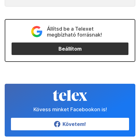
Állítsd be a Telexet
megbízható forrásnak!
Beállítom
Kövess minket Facebookon is!
Követem!