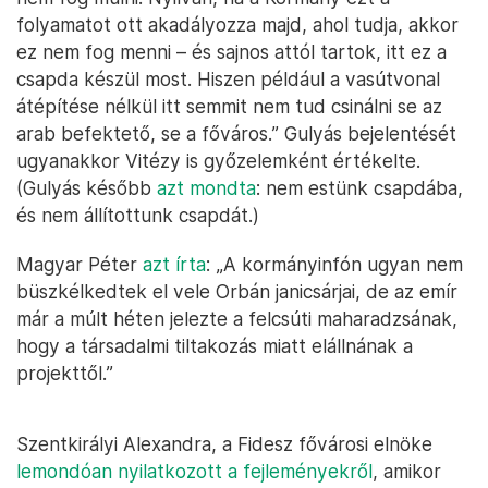
folyamatot ott akadályozza majd, ahol tudja, akkor
ez nem fog menni – és sajnos attól tartok, itt ez a
csapda készül most. Hiszen például a vasútvonal
átépítése nélkül itt semmit nem tud csinálni se az
arab befektető, se a főváros.” Gulyás bejelentését
ugyanakkor Vitézy is győzelemként értékelte.
(Gulyás később
azt mondta
: nem estünk csapdába,
és nem állítottunk csapdát.)
Magyar Péter
azt írta
: „A kormányinfón ugyan nem
büszkélkedtek el vele Orbán janicsárjai, de az emír
már a múlt héten jelezte a felcsúti maharadzsának,
hogy a társadalmi tiltakozás miatt elállnának a
projekttől.”
Szentkirályi Alexandra, a Fidesz fővárosi elnöke
lemondóan nyilatkozott a fejleményekről
, amikor