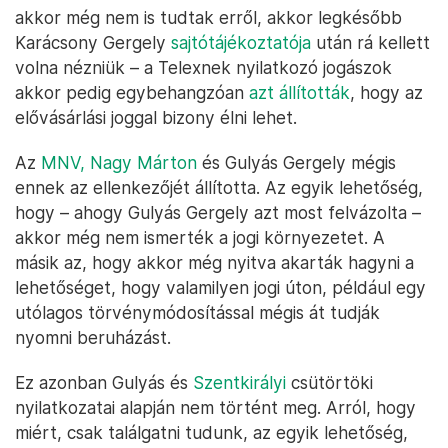
akkor még nem is tudtak erről, akkor legkésőbb
Karácsony Gergely
sajtótájékoztatója
után rá kellett
volna nézniük – a Telexnek nyilatkozó jogászok
akkor pedig egybehangzóan
azt állították
, hogy az
elővásárlási joggal bizony élni lehet.
Az
MNV, Nagy Márton
és Gulyás Gergely mégis
ennek az ellenkezőjét állította. Az egyik lehetőség,
hogy – ahogy Gulyás Gergely azt most felvázolta –
akkor még nem ismerték a jogi környezetet. A
másik az, hogy akkor még nyitva akarták hagyni a
lehetőséget, hogy valamilyen jogi úton, például egy
utólagos törvénymódosítással mégis át tudják
nyomni beruházást.
Ez azonban Gulyás és
Szentkirályi
csütörtöki
nyilatkozatai alapján nem történt meg. Arról, hogy
miért, csak találgatni tudunk, az egyik lehetőség,