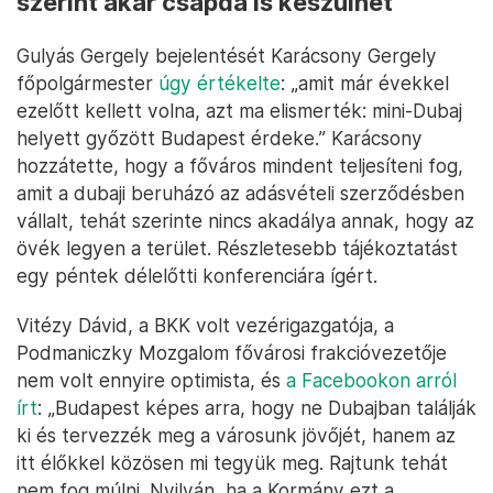
szerint akár csapda is készülhet
Gulyás Gergely bejelentését Karácsony Gergely
főpolgármester
úgy értékelte
: „amit már évekkel
ezelőtt kellett volna, azt ma elismerték: mini-Dubaj
helyett győzött Budapest érdeke.” Karácsony
hozzátette, hogy a főváros mindent teljesíteni fog,
amit a dubaji beruházó az adásvételi szerződésben
vállalt, tehát szerinte nincs akadálya annak, hogy az
övék legyen a terület. Részletesebb tájékoztatást
egy péntek délelőtti konferenciára ígért.
Vitézy Dávid, a BKK volt vezérigazgatója, a
Podmaniczky Mozgalom fővárosi frakcióvezetője
nem volt ennyire optimista, és
a Facebookon arról
írt
: „Budapest képes arra, hogy ne Dubajban találják
ki és tervezzék meg a városunk jövőjét, hanem az
itt élőkkel közösen mi tegyük meg. Rajtunk tehát
nem fog múlni. Nyilván, ha a Kormány ezt a