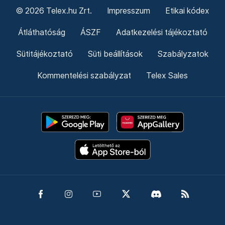
© 2026 Telex.hu Zrt.
Impresszum
Etikai kódex
Átláthatóság
ÁSZF
Adatkezelési tájékoztató
Sütitájékoztató
Süti beállítások
Szabályzatok
Kommentelési szabályzat
Telex Sales