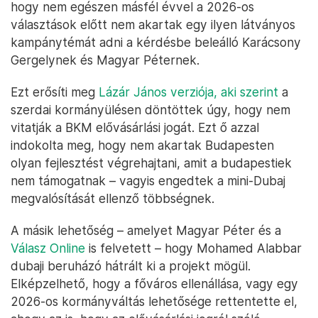
hogy nem egészen másfél évvel a 2026-os
választások előtt nem akartak egy ilyen látványos
kampánytémát adni a kérdésbe beleálló Karácsony
Gergelynek és Magyar Péternek.
Ezt erősíti meg
Lázár János verziója, aki szerint
a
szerdai kormányülésen döntöttek úgy, hogy nem
vitatják a BKM elővásárlási jogát. Ezt ő azzal
indokolta meg, hogy nem akartak Budapesten
olyan fejlesztést végrehajtani, amit a budapestiek
nem támogatnak – vagyis engedtek a mini-Dubaj
megvalósítását ellenző többségnek.
A másik lehetőség – amelyet Magyar Péter és a
Válasz Online
is felvetett – hogy Mohamed Alabbar
dubaji beruházó hátrált ki a projekt mögül.
Elképzelhető, hogy a főváros ellenállása, vagy egy
2026-os kormányváltás lehetősége rettentette el,