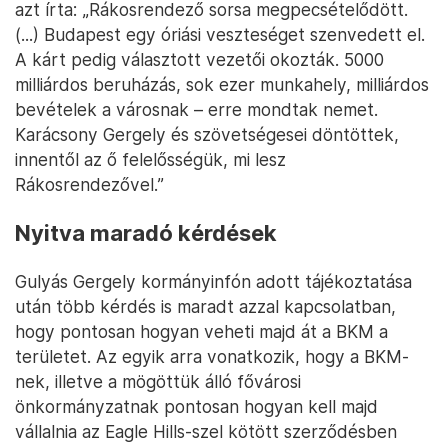
azt írta: „Rákosrendező sorsa megpecsételődött.
(...) Budapest egy óriási veszteséget szenvedett el.
A kárt pedig választott vezetői okozták. 5000
milliárdos beruházás, sok ezer munkahely, milliárdos
bevételek a városnak – erre mondtak nemet.
Karácsony Gergely és szövetségesei döntöttek,
innentől az ő felelősségük, mi lesz
Rákosrendezővel.”
Nyitva maradó kérdések
Gulyás Gergely kormányinfón adott tájékoztatása
után több kérdés is maradt azzal kapcsolatban,
hogy pontosan hogyan veheti majd át a BKM a
területet. Az egyik arra vonatkozik, hogy a BKM-
nek, illetve a mögöttük álló fővárosi
önkormányzatnak pontosan hogyan kell majd
vállalnia az Eagle Hills-szel kötött szerződésben