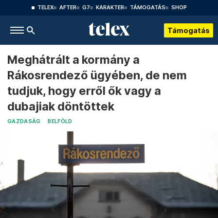
TELEX
AFTER
G7
KARAKTER
TÁMOGATÁS
SHOP
Támogatás
Meghátrált a kormány a
Rákosrendező ügyében, de nem
tudjuk, hogy erről ők vagy a
dubajiak döntöttek
GAZDASÁG
BELFÖLD