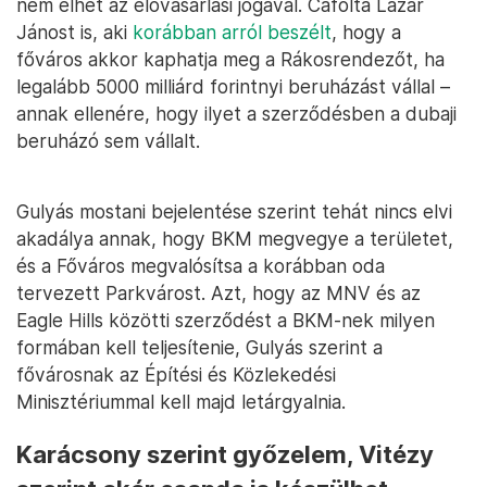
nem élhet az elővásárlási jogával. Cáfolta Lázár
Jánost is, aki
korábban arról beszélt
, hogy a
főváros akkor kaphatja meg a Rákosrendezőt, ha
legalább 5000 milliárd forintnyi beruházást vállal –
annak ellenére, hogy ilyet a szerződésben a dubaji
beruházó sem vállalt.
Gulyás mostani bejelentése szerint tehát nincs elvi
akadálya annak, hogy BKM megvegye a területet,
és a Főváros megvalósítsa a korábban oda
tervezett Parkvárost. Azt, hogy az MNV és az
Eagle Hills közötti szerződést a BKM-nek milyen
formában kell teljesítenie, Gulyás szerint a
fővárosnak az Építési és Közlekedési
Minisztériummal kell majd letárgyalnia.
Karácsony szerint győzelem, Vitézy