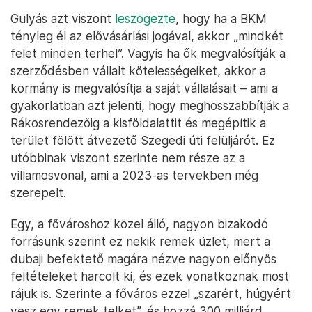
Gulyás azt viszont
leszögezte
, hogy ha a BKM
tényleg él az elővásárlási jogával, akkor „mindkét
felet minden terhel”. Vagyis ha ők megvalósítják a
szerződésben vállalt kötelességeiket, akkor a
kormány is megvalósítja a saját vállalásait – ami a
gyakorlatban azt jelenti, hogy meghosszabbítják a
Rákosrendezőig a kisföldalattit és megépítik a
terület fölött átvezető Szegedi úti felüljárót. Ez
utóbbinak viszont szerinte nem része az a
villamosvonal, ami a 2023-as tervekben még
szerepelt.
Egy, a fővároshoz közel álló, nagyon bizakodó
forrásunk szerint ez nekik remek üzlet, mert a
dubaji befektető magára nézve nagyon előnyös
feltételeket harcolt ki, és ezek vonatkoznak most
rájuk is. Szerinte a főváros ezzel „szarért, húgyért
vesz egy remek telket”, és hozzá 300 milliárd