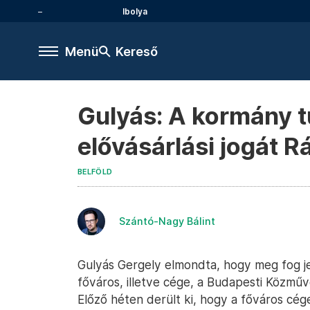
Ibolya
Menü
Kereső
Gulyás: A kormány t
elővásárlási jogát 
BELFÖLD
Szántó-Nagy Bálint
Gulyás Gergely elmondta, hogy meg fog j
főváros, illetve cége, a Budapesti Közműve
Előző héten derült ki, hogy a főváros cég