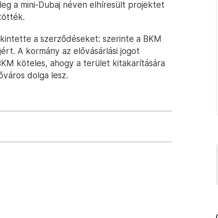
eg a mini-Dubaj néven elhíresült projektet
tötték.
ekintette a szerződéseket: szerinte a BKM
gért. A kormány az elővásárlási jogot
BKM köteles, ahogy a terület kitakarítására
 főváros dolga lesz.