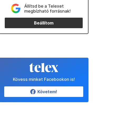
Állítsd be a Telexet
megbízható forrásnak!
Beállítom
Kövess minket Facebookon is!
Követem!