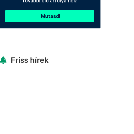
További élő árfolyamok!
Mutasd!
Friss hírek