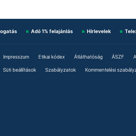
ogatás
Adó 1% felajánlás
Hírlevelek
Tele
Impresszum
Etikai kódex
Átláthatóság
ÁSZF
A
Süti beállítások
Szabályzatok
Kommentelési szabály