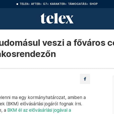
TELEX
AFTER
G7
KARAKTER
TÁMOGATÁS
SHOP
udomásul veszi a főváros 
Rákosrendezőn
elenni ma egy kormányhatározat, amiben a
k (BKM) elővásárlási jogáról fognak írni.
e, a
BKM él az elővásárlási jogával a