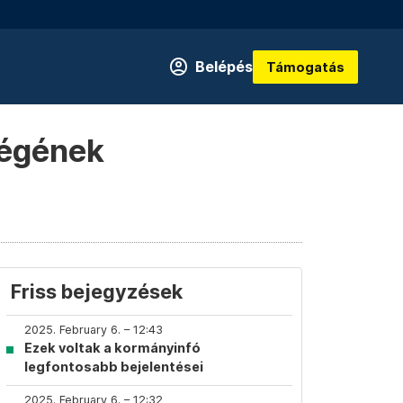
Belépés
Támogatás
cégének
Friss bejegyzések
2025. February 6. – 12:43
Ezek voltak a kormányinfó
legfontosabb bejelentései
2025. February 6. – 12:32