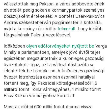
választottak meg Pakson, a város adóbevételének
elvételét pedig sokan a kormánypártok személyes
bosszújaként értékelték. A döntést Cser-Palkovics
András székesfehérvári polgármester is kritizálta,
majd a kormány részéről is
felmerült
, hogy inkább
tárgyalnának Paks új vezetésével.
Időközben
olyan adótörvényeket nyújtott be
Varga
Mihály a parlamentben, amelyek jövő évtől teljes
egészében megszüntetnék a különleges gazdasági
övezeteket – igaz, ezt a változtatást azóta se
jelentették be hivatalosan. A különleges gazdasági
övezet létrehozása azonban azonnali hatállyal
történt meg, így Paks idei költségvetéséből 1,6
milliárd forint Tolna vármegyéhez, 1 milliárd forint
Bács-Kiskun vármegyéhez került át.
Most az előbbi 600 millió forintot adna vissza