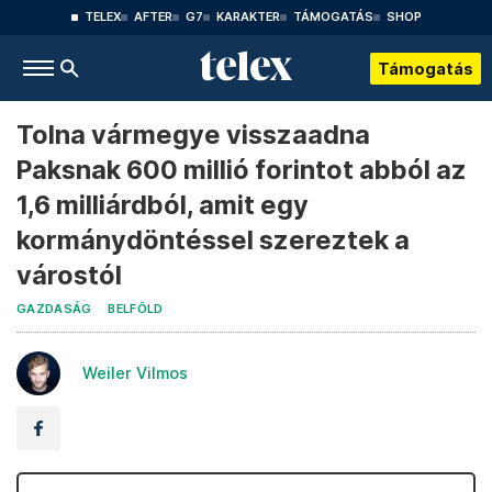
TELEX
AFTER
G7
KARAKTER
TÁMOGATÁS
SHOP
Támogatás
Tolna vármegye visszaadna
Paksnak 600 millió forintot abból az
1,6 milliárdból, amit egy
kormánydöntéssel szereztek a
várostól
GAZDASÁG
BELFÖLD
Weiler Vilmos