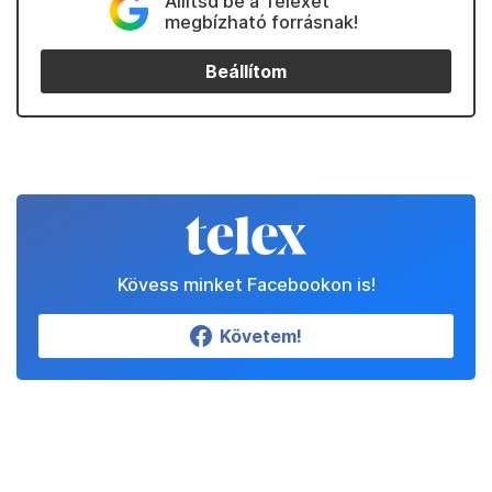
Állítsd be a Telexet
megbízható forrásnak!
Beállítom
Kövess minket Facebookon is!
Követem!