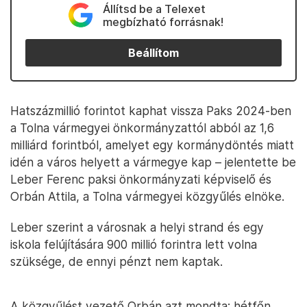
Állítsd be a Telexet
megbízható forrásnak!
Beállítom
Hatszázmillió forintot kaphat vissza Paks 2024-ben
a Tolna vármegyei önkormányzattól abból az 1,6
milliárd forintból, amelyet egy kormánydöntés miatt
idén a város helyett a vármegye kap – jelentette be
Leber Ferenc paksi önkormányzati képviselő és
Orbán Attila, a Tolna vármegyei közgyűlés elnöke.
Leber szerint a városnak a helyi strand és egy
iskola felújítására 900 millió forintra lett volna
szüksége, de ennyi pénzt nem kaptak.
A közgyűlést vezető Orbán azt mondta: hétfőn