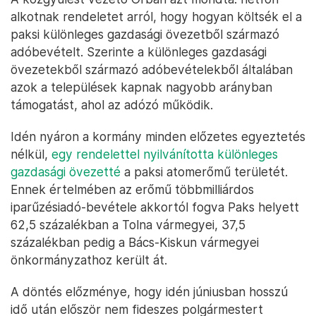
alkotnak rendeletet arról, hogy hogyan költsék el a
paksi különleges gazdasági övezetből származó
adóbevételt. Szerinte a különleges gazdasági
övezetekből származó adóbevételekből általában
azok a települések kapnak nagyobb arányban
támogatást, ahol az adózó működik.
Idén nyáron a kormány minden előzetes egyeztetés
nélkül,
egy rendelettel nyilvánította különleges
gazdasági övezetté
a paksi atomerőmű területét.
Ennek értelmében az erőmű többmilliárdos
iparűzésiadó-bevétele akkortól fogva Paks helyett
62,5 százalékban a Tolna vármegyei, 37,5
százalékban pedig a Bács-Kiskun vármegyei
önkormányzathoz került át.
A döntés előzménye, hogy idén júniusban hosszú
idő után először nem fideszes polgármestert