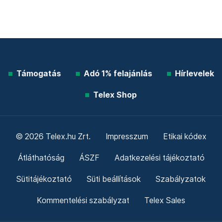
Támogatás
Adó 1% felajánlás
Hírlevelek
Telex Shop
© 2026 Telex.hu Zrt.
Impresszum
Etikai kódex
Átláthatóság
ÁSZF
Adatkezelési tájékoztató
Sütitájékoztató
Süti beállítások
Szabályzatok
Kommentelési szabályzat
Telex Sales