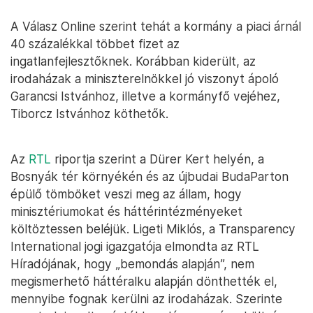
A Válasz Online szerint tehát a kormány a piaci árnál
40 százalékkal többet fizet az
ingatlanfejlesztőknek. Korábban kiderült, az
irodaházak a miniszterelnökkel jó viszonyt ápoló
Garancsi Istvánhoz, illetve a kormányfő vejéhez,
Tiborcz Istvánhoz köthetők.
Az
RTL
riportja szerint a Dürer Kert helyén, a
Bosnyák tér környékén és az újbudai BudaParton
épülő tömböket veszi meg az állam, hogy
minisztériumokat és háttérintézményeket
költöztessen beléjük. Ligeti Miklós, a Transparency
International jogi igazgatója elmondta az RTL
Híradójának, hogy „bemondás alapján”, nem
megismerhető háttéralku alapján dönthették el,
mennyibe fognak kerülni az irodaházak. Szerinte