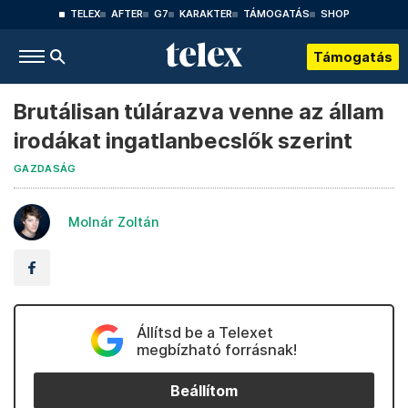
TELEX
AFTER
G7
KARAKTER
TÁMOGATÁS
SHOP
Támogatás
Brutálisan túlárazva venne az állam
irodákat ingatlanbecslők szerint
GAZDASÁG
Molnár Zoltán
Állítsd be a Telexet
megbízható forrásnak!
Beállítom