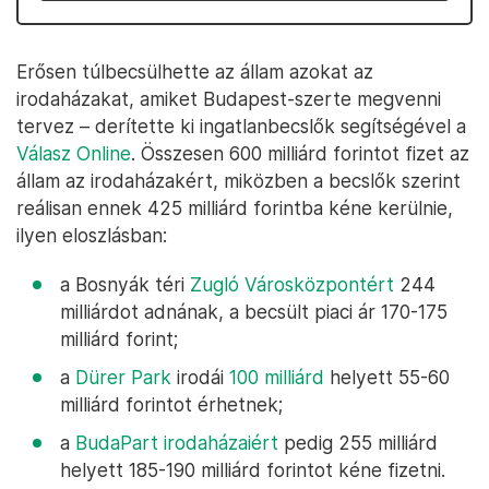
Erősen túlbecsülhette az állam azokat az
irodaházakat, amiket Budapest-szerte megvenni
tervez – derítette ki ingatlanbecslők segítségével a
Válasz Online
. Összesen 600 milliárd forintot fizet az
állam az irodaházakért, miközben a becslők szerint
reálisan ennek 425 milliárd forintba kéne kerülnie,
ilyen eloszlásban:
a Bosnyák téri
Zugló Városközpontért
244
milliárdot adnának, a becsült piaci ár 170-175
milliárd forint;
a
Dürer Park
irodái
100 milliárd
helyett 55-60
milliárd forintot érhetnek;
a
BudaPart irodaházaiért
pedig 255 milliárd
helyett 185-190 milliárd forintot kéne fizetni.