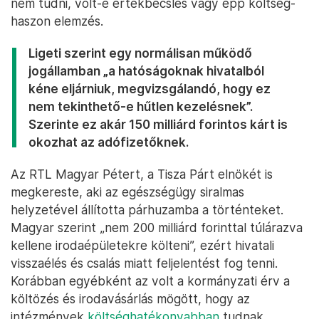
nem tudni, volt-e értékbecslés vagy épp költség-
haszon elemzés.
Ligeti szerint egy normálisan működő
jogállamban „a hatóságoknak hivatalból
kéne eljárniuk, megvizsgálandó, hogy ez
nem tekinthető-e hűtlen kezelésnek”.
Szerinte ez akár 150 milliárd forintos kárt is
okozhat az adófizetőknek.
Az RTL Magyar Pétert, a Tisza Párt elnökét is
megkereste, aki az egészségügy siralmas
helyzetével állította párhuzamba a történteket.
Magyar szerint „nem 200 milliárd forinttal túlárazva
kellene irodaépületekre költeni”, ezért hivatali
visszaélés és csalás miatt feljelentést fog tenni.
Korábban egyébként az volt a kormányzati érv a
költözés és irodavásárlás mögött, hogy az
intézmények
költséghatékonyabban
tudnak