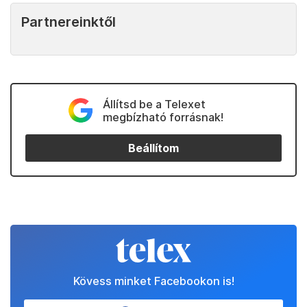
Partnereinktől
Állítsd be a Telexet
megbízható forrásnak!
Beállítom
Kövess minket Facebookon is!