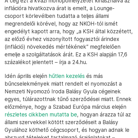
A cég ezt a kvázi monopolhelyzetet kihasználva az
inflációra hivatkozva árat is emelt, a Lounge-
csoport körlevélben tudatta a teljes állami
megrendelői körével, hogy az NKOH-tól ismét
engedélyt kapott arra, hogy „a KSH által közzétett,
az előző évhez viszonyított fogyasztói árindex
(infláció) növekedés mértékének” megfelelően
emelje a szolgáltatások árát. Ez a KSH alapján 17,6
százalékot jelentett – írja a 24.hu.
Idén április elején
hűtlen kezelés
és más
bűncselekmények miatt rendelt el nyomozást a
Nemzeti Nyomozó Iroda Balásy Gyula cégeinek
egyes, túlárazottnak tűnő szerződései miatt. Ennek
előzménye, hogy a Szabad Európa március elején
részletes cikkben mutatta be
, hogyan árazza túl az
állami szervekkel kötött szerződéseit a Balásy
Gyulához köthető cégcsoport, és hogyan adnak le
abszurd tételeket tartalmazó árajánlatokat –