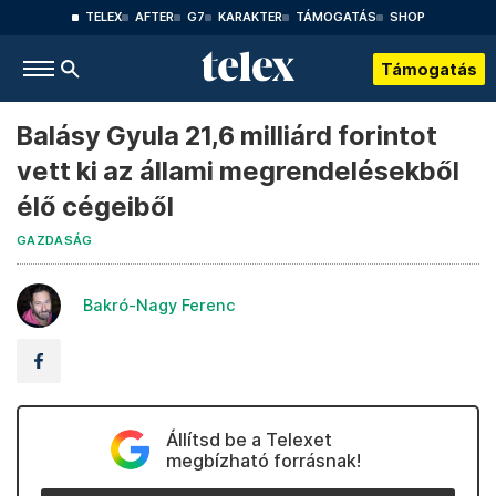
TELEX
AFTER
G7
KARAKTER
TÁMOGATÁS
SHOP
Támogatás
Balásy Gyula 21,6 milliárd forintot
vett ki az állami megrendelésekből
élő cégeiből
GAZDASÁG
Bakró-Nagy Ferenc
Állítsd be a Telexet
megbízható forrásnak!