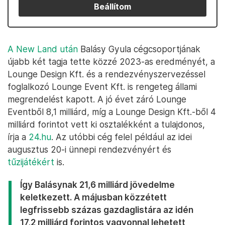
Beállítom
A New Land után
Balásy Gyula cégcsoportjának
újabb két tagja tette közzé 2023-as eredményét, a
Lounge Design Kft. és a rendezvényszervezéssel
foglalkozó Lounge Event Kft. is rengeteg állami
megrendelést kapott. A jó évet záró Lounge
Eventből 8,1 milliárd, míg a Lounge Design Kft.-ből 4
milliárd forintot vett ki osztalékként a tulajdonos,
írja a
24.hu
. Az utóbbi cég felel például az idei
augusztus 20-i ünnepi rendezvényért és
tűzijátékért
is.
Így Balásynak 21,6 milliárd jövedelme
keletkezett. A májusban közzétett
legfrissebb százas gazdaglistára az idén
17,2 milliárd forintos vagyonnal lehetett