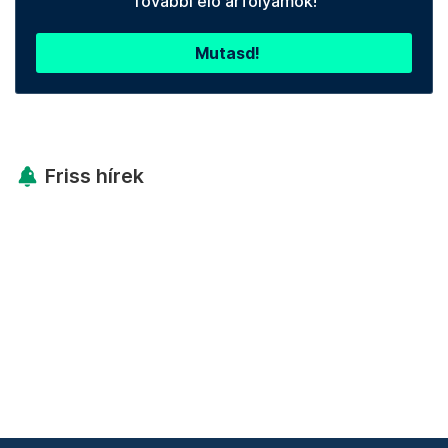
További élő árfolyamok!
Mutasd!
Friss hírek