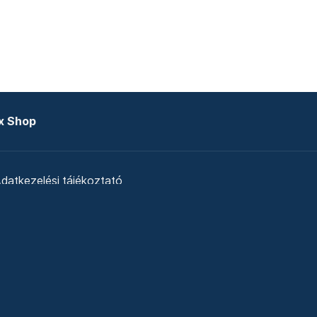
x Shop
datkezelési tájékoztató
zat
Telex Sales