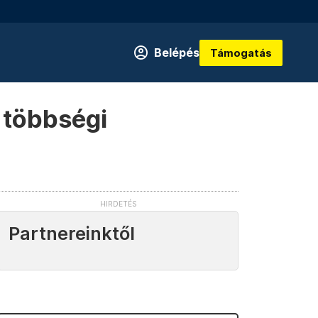
Belépés
Támogatás
 többségi
Partnereinktől