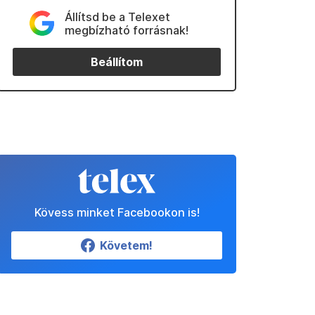
Állítsd be a Telexet
megbízható forrásnak!
Beállítom
Kövess minket Facebookon is!
Követem!