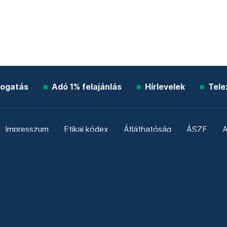
ogatás
Adó 1% felajánlás
Hírlevelek
Tele
Impresszum
Etikai kódex
Átláthatóság
ÁSZF
A
Süti beállítások
Szabályzatok
Kommentelési szabály