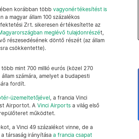
ekében korábban több
vagyonértékesítést is
an a magyar állam 100 százalékos
ektetési Zrt. sikeresen értékesítette az
 Magyarországban meglévő tulajdonrészé
t,
évő részesedésének döntő részét (az állam
osra csökkentette).
több mint 700 millió eurós (közel 270
z állam számára, amelyet a budapesti
ára fordít.
ptér-üzemeltetőjével
, a francia Vinci
st Airportot. A
Vinci Airports
a világ első
repülőteret működtet.
kot, a Vinci 49 százalékot vinne, de a
a társaság irányítása
a francia csapat