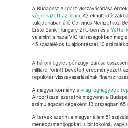
A Budapest Airport visszavásárlása érd
végrehajtott az állam
. Az elmúlt időszakb
tulajdonában álló Corvinus Nemzetközi Bef
Erste Bank Hungary Zrt.-ben és
a Yettel
valamint a hazai VIG társaságokban megl
45 százalékos tulajdonrészét 10 százalék
A három ügylet pénzügyi zárása összesen 
milliárd forint) bevételt eredményezett a
repülőtér visszavásárlásának finanszírozás
A magyar kormány
a világ legnagyobb re
Airportsszal szeretné megvenni a Budape
számú ágazati cégeként 13 országban 65 
A tervek szerint a magyar állam 51 százalé
menedzsmentjogokat is birtokolná, vagyis 