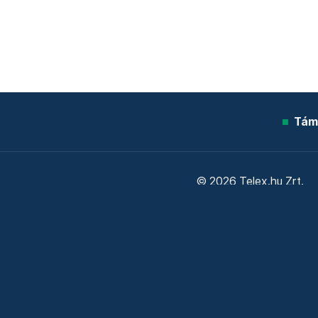
Tám
© 2026 Telex.hu Zrt.
Sütitájékoztató