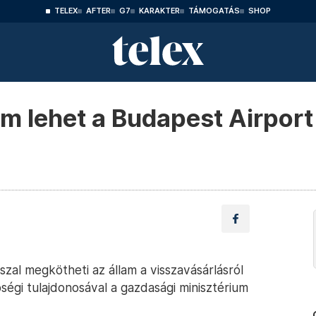
TELEX
AFTER
G7
KARAKTER
TÁMOGATÁS
SHOP
am lehet a Budapest Airport
zal megkötheti az állam a visszavásárlásról
égi tulajdonosával a gazdasági minisztérium