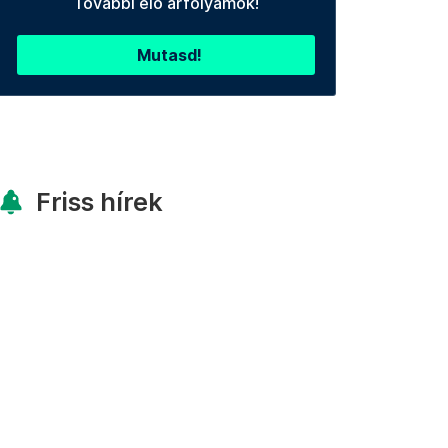
További élő árfolyamok!
Mutasd!
Friss hírek