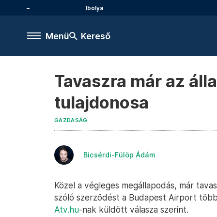
Ibolya
Menü
Kereső
Tavaszra már az áll
tulajdonosa
GAZDASÁG
Bicsérdi-Fülöp Ádám
Közel a végleges megállapodás, már tavass
szóló szerződést a Budapest Airport többs
Atv.hu
-nak küldött válasza szerint.