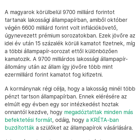
A magyarok körülbelül 9700 milliárd forintot
tartanak lakossági állampapírban, amiből október
végén 6600 milliárd forint volt inflációkövető,
úgynevezett prémium sorozatokban. Ezek jövőre az
idei év után 15 százalék körüli kamatot fizetnek, míg
a többi állampapír-sorozat ettől különbözően
kamatozik. A 9700 milliárdos lakossági állampapír-
állomány után az állam így jövőre több mint
ezermilliárd forint kamatot fog kifizetni.
A kormánynak régi célja, hogy a lakosság minél több
pénzt tartson állampapírban. Ennek elérésére az
elmúlt egy évben egy sor intézkedést hoztak
onnantól kezdve, hogy
megadóztattak minden más
befektetési formát
, odáig, hogy
a KRÉTA-ban
buzdították
a szülőket az állampapírok vásárlására.