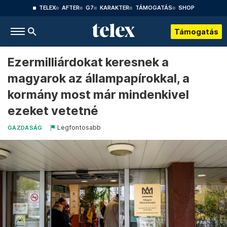
TELEX
AFTER
G7
KARAKTER
TÁMOGATÁS
SHOP
Támogatás
Ezermilliárdokat keresnek a
magyarok az állampapírokkal, a
kormány most már mindenkivel
ezeket vetetné
Legfontosabb
GAZDASÁG