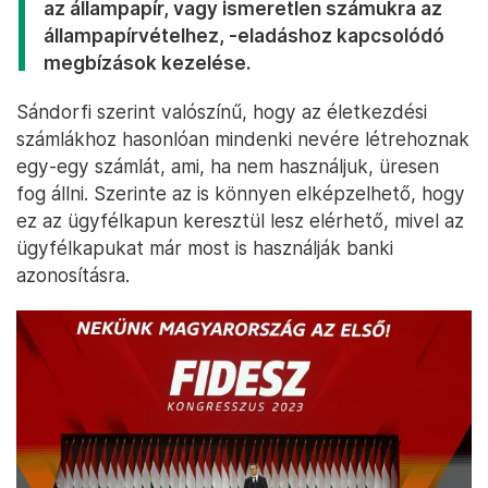
az állampapír, vagy ismeretlen számukra az
állampapírvételhez, -eladáshoz kapcsolódó
megbízások kezelése.
Sándorfi szerint valószínű, hogy az életkezdési
számlákhoz hasonlóan mindenki nevére létrehoznak
egy-egy számlát, ami, ha nem használjuk, üresen
fog állni. Szerinte az is könnyen elképzelhető, hogy
ez az ügyfélkapun keresztül lesz elérhető, mivel az
ügyfélkapukat már most is használják banki
azonosításra.