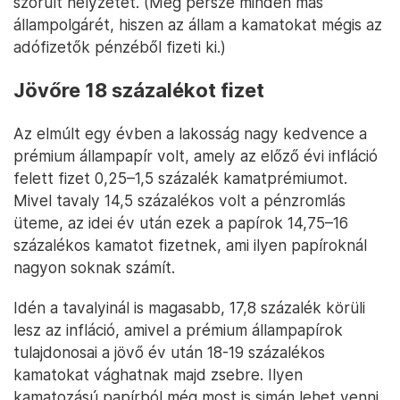
szorult helyzetét. (Meg persze minden más
állampolgárét, hiszen az állam a kamatokat mégis az
adófizetők pénzéből fizeti ki.)
Jövőre 18 százalékot fizet
Az elmúlt egy évben a lakosság nagy kedvence a
prémium állampapír volt, amely az előző évi infláció
felett fizet 0,25–1,5 százalék kamatprémiumot.
Mivel tavaly 14,5 százalékos volt a pénzromlás
üteme, az idei év után ezek a papírok 14,75–16
százalékos kamatot fizetnek, ami ilyen papíroknál
nagyon soknak számít.
Idén a tavalyinál is magasabb, 17,8 százalék körüli
lesz az infláció, amivel a prémium állampapírok
tulajdonosai a jövő év után 18-19 százalékos
kamatokat vághatnak majd zsebre. Ilyen
kamatozású papírból még most is simán lehet venni,