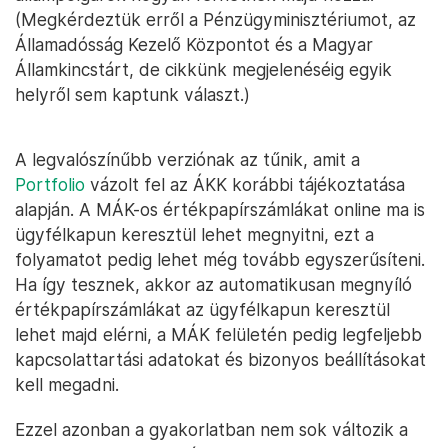
(Megkérdeztük erről a Pénzügyminisztériumot, az
Államadósság Kezelő Központot és a Magyar
Államkincstárt, de cikkünk megjelenéséig egyik
helyről sem kaptunk választ.)
A legvalószínűbb verziónak az tűnik, amit a
Portfolio
vázolt fel az ÁKK korábbi tájékoztatása
alapján. A MÁK-os értékpapírszámlákat online ma is
ügyfélkapun keresztül lehet megnyitni, ezt a
folyamatot pedig lehet még tovább egyszerűsíteni.
Ha így tesznek, akkor az automatikusan megnyíló
értékpapírszámlákat az ügyfélkapun keresztül
lehet majd elérni, a MÁK felületén pedig legfeljebb
kapcsolattartási adatokat és bizonyos beállításokat
kell megadni.
Ezzel azonban a gyakorlatban nem sok változik a