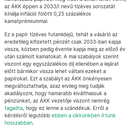
az ÁKK éppen a 2033/I nevű tízéves sorozatát
kínálja infláció fölötti 0,25 százalékos
kamatprémiummal.
Ez a papír tízéves futamidejű, tehát a vásárló az
eredetileg kifizetett pénzét csak 2033-ban kapja
vissza, közben pedig évente kapja meg az előző év
után számolt kamatokat. A mai szabályok szerint
viszont egy egyszázalékos díj ellenében a lejárat
előtt bármikor vissza lehet váltani ezeket a
papírokat. Ezt a szabályt az ÁKK önkényesen
megváltoztathatja, azaz elvileg meg tudják
akadályozni, hogy hamarabb kiválthassuk a
pénzünket, az ÁKK vezetője viszont nemrég
tagadta
, hogy ez lenne a szándékuk. Erről a
kérdésről legutóbb
ebben a cikkünkben írtunk
hosszabban
.