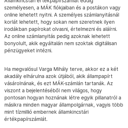
Államkincstári értékpapírszámlát eddig
személyesen, a MÁK fiókjaiban és a postákon vagy
online lehetett nyitni. A személyes számlanyitásnál
korlát lehetett, hogy sokan nem szeretnek ilyen
irodákban papírokat olvasni, értelmezni és aláírni.
Az online számlanyitás pedig azoknak lehetett
bonyolult, akik egyáltalán nem szoktak digitálisan
pénzügyeket intézni.
Ha megvalósul Varga Mihály terve, akkor ez a két
akadály elhárulna azok útjából, akik állampapírt
vásárolnának, és ezt MÁK-számlán tartanák. Az
viszont a bejelentéséből nem világos, hogy
pontosan hogyan hoznának létre egyik pillanatról a
másikra minden magyar állampolgárnak, vagyis több
mint tízmillió embernek államkincstári
értékpapírszámlát.