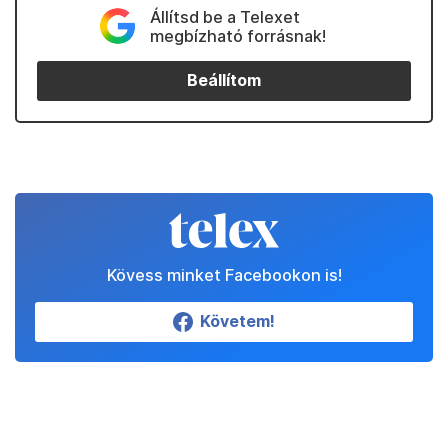
Állítsd be a Telexet
megbízható forrásnak!
Beállítom
Kövess minket Facebookon is!
Követem!