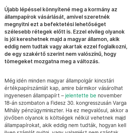
Újabb lépéssel könnyítené meg a kormány az
állampapírok vásárlását, amivel szeretnék
megnyitni ezt a befektetési lehetőséget
szélesebb rétegek előtt is. Ezzel elvileg olyanok
is jól kereshetnek majd a magyar államon, akik
eddig nem tudtak vagy akartak ezzel foglalkozni,
de egy szakértő szerint nem valószínű, hogy
tömegeket mozgatna meg a változás.
Még idén minden magyar állampolgár kincstári
értékpapírszámlát kap, amire bármikor vásárolhat
ingyenesen állampapírt –
jelentette be
november
18-án szombaton a Fidesz 30. kongresszusán Varga
Mihály pénzügyminiszter. Ha ez megvalósul, akkor a
jövőben olyanok is költségek nélkül vehetnek majd
állampapírokat, akik eddig nem tudták, hogyan kell
ilyen számlát nyitni, vagy valamiért nem szántak