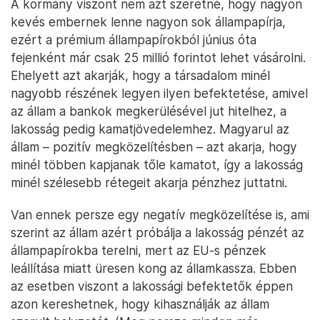
A kormány viszont nem azt szeretné, hogy nagyon
kevés embernek lenne nagyon sok állampapírja,
ezért a prémium állampapírokból június óta
fejenként már csak 25 millió forintot lehet vásárolni.
Ehelyett azt akarják, hogy a társadalom minél
nagyobb részének legyen ilyen befektetése, amivel
az állam a bankok megkerülésével jut hitelhez, a
lakosság pedig kamatjövedelemhez. Magyarul az
állam – pozitív megközelítésben – azt akarja, hogy
minél többen kapjanak tőle kamatot, így a lakosság
minél szélesebb rétegeit akarja pénzhez juttatni.
Van ennek persze egy negatív megközelítése is, ami
szerint az állam azért próbálja a lakosság pénzét az
állampapírokba terelni, mert az EU-s pénzek
leállítása miatt üresen kong az államkassza. Ebben
az esetben viszont a lakossági befektetők éppen
azon kereshetnek, hogy kihasználják az állam