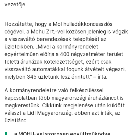
vezetője.
Hozzátette, hogy a Mol hulladékkoncessziós
cégével, a Mohu Zrt.-vel közösen jelenleg is végzik
a visszaváltó berendezések telepítését az
üzleteikben. „Mivel a kormányrendelet
egyértelműen előírja a 400 négyzetméter terület
feletti áruházak kötelezettséget, ezért csak
visszaváltó automatákkal fogunk átvételt végezni,
melyben 345 üzletünk lesz érintett” – írta.
A kormányrendeletre való felkészüléssel
kapcsolatban több magyarországi áruházláncot is
megkerestünk. Cikkünk megjelenése után küldött
választ a Lidl Magyarország, ebben azt írták, az
üzletlánc
„a MOHU-val szorosan együttműködve