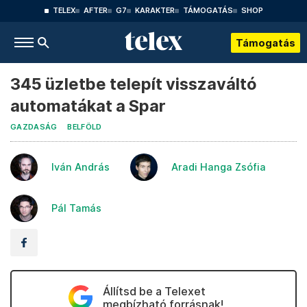
TELEX
AFTER
G7
KARAKTER
TÁMOGATÁS
SHOP
Támogatás
345 üzletbe telepít visszaváltó
automatákat a Spar
GAZDASÁG
BELFÖLD
Iván András
Aradi Hanga Zsófia
Pál Tamás
Állítsd be a Telexet
megbízható forrásnak!