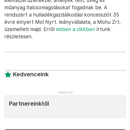
élelmiszerüzletekbe, amelyek fém, üveg és
műanyag italcsomagolásokat fogadnak be. A
rendszert a hulladékgazdálkodási koncessziót 35
évre elnyert Mol Nyrt. leányvállalata, a Mohu Zrt.
üzemelteti majd. Erről
ebben a cikkben
írtunk
részletesen.
Kedvenceink
Partnereinktől