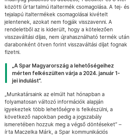
közötti űrtartalmú italtermék csomagolása. A tej- és
tejalapú italtermékek csomagolásai kivételt
jelentenek, azokat nem fogják visszavenni. A
rendeletből az is kiderült, hogy a kötelezően
visszaváltási díjas, nem újrahasználható termék után
darabonként ötven forint visszaváltási díjat fognak
fizetni.
„A Spar Magyarország a lehetőségeihez
mérten felkészülten várja a 2024. január 1-
jei indulást”.
„Munkatársaink az elmúlt hat hónapban a
folyamatosan változó információk alapján
igyekeztek több lehetőségre is felkészülni, a
következő napokban pedig a jogszabály
ismeretében hozzuk meg a végső döntéseket” –
írta Maczelka Márk, a Spar kommunikációs