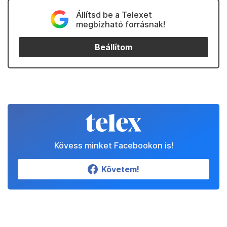
Állítsd be a Telexet
megbízható forrásnak!
Beállítom
Kövess minket Facebookon is!
Követem!