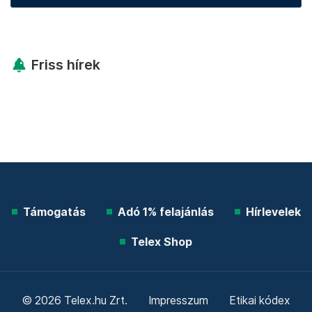
Friss hírek
Támogatás
Adó 1% felajánlás
Hírlevelek
Telex Shop
© 2026 Telex.hu Zrt.
Impresszum
Etikai kódex