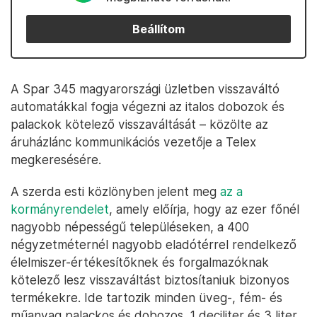
Beállítom
A Spar 345 magyarországi üzletben visszaváltó
automatákkal fogja végezni az italos dobozok és
palackok kötelező visszaváltását – közölte az
áruházlánc kommunikációs vezetője a Telex
megkeresésére.
A szerda esti közlönyben jelent meg
az a
kormányrendelet
, amely előírja, hogy az ezer főnél
nagyobb népességű településeken, a 400
négyzetméternél nagyobb eladótérrel rendelkező
élelmiszer-értékesítőknek és forgalmazóknak
kötelező lesz visszaváltást biztosítaniuk bizonyos
termékekre. Ide tartozik minden üveg-, fém- és
műanyag palackos és dobozos, 1 deciliter és 3 liter