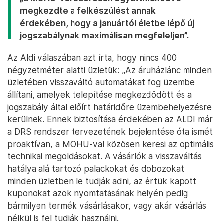
megkezdte a felkészülést annak
érdekében, hogy a januártól életbe lépő új
jogszabálynak maximálisan megfeleljen”.
Az Aldi válaszában azt írta, hogy nincs 400
négyzetméter alatti üzletük: „Az áruházlánc minden
üzletében visszaváltó automatákat fog üzembe
állítani, amelyek telepítése megkezdődött és a
jogszabály által előírt határidőre üzembehelyezésre
kerülnek. Ennek biztosítása érdekében az ALDI már
a DRS rendszer tervezetének bejelentése óta ismét
proaktívan, a MOHU-val közösen keresi az optimális
technikai megoldásokat. A vásárlók a visszaváltás
hatálya alá tartozó palackokat és dobozokat
minden üzletben le tudják adni, az értük kapott
kuponokat azok nyomtatásának helyén pedig
bármilyen termék vásárlásakor, vagy akár vásárlás
nélkül is fel tudják használni.