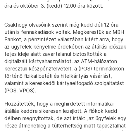
óra és október 3. (kedd) 12.00 óra között.
Csakhogy olvasóink szerint még kedd déli 12 óra
után is fennakadások voltak. Megkerestük az MBH
Bankot, a pénzintézet válaszában kitért arra, hogy
az ügyfelek kényelme érdekében az átállási időszak
teljes ideje alatt zavartalanul biztosították a
digitalizált kártyahasználatot, az ATM-hálózaton
keresztüli készpénzfelvételt, a (POS) terminálokon
történő fizikai betéti és hitelkártyás vásárlást,
valamint a kereskedői kártyaelfogadó szolgáltatást
(POS, VPOS).
Hozzátették, hogy a meghirdetett informatikai
átállás keddre sikeresen lezajlott. A fiókok kedd
délben megnyitottak, de azt írták: „az ügyfelek egy
része átmenetileg a túlterheltség miatt tapasztalhat