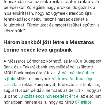
fennakadásokat az elektronikus csatornáinkra való
belépéskor. Kollégáink nagy erőkkel dolgoznak a
hiba elhárításán, hogy az ügyfelek mielőbb újra
fennakadások nélkül használhassák ezeket a
felületeket. Türelmüket és megértésüket ezúton is
köszönjük!”
Három bankból jött létre a Mészáros
Lőrinc nevén lévő gigabank
A Mészáros Lőrinchez köthető, az MKB, a Budapest
Bank és a Takarékbank egyesüléséből született
MBH Bank május óta létezik. A
vártnál simábban
rajtoló
MBH-ról, melynek
Várkonyi Andrea cége
csinálta
a reklámkampányát, többször is írtunk már,
augusztusban például nemcsak az derült ki, hogy az
új bank
50 százalékos növekedést ért el
az első hat
hónapban, hanem az is, hogy az MNB
87 milliós