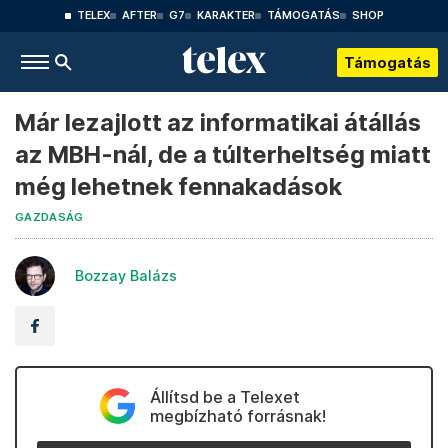
TELEX
AFTER
G7
KARAKTER
TÁMOGATÁS
SHOP
Támogatás
Már lezajlott az informatikai átállás
az MBH-nál, de a túlterheltség miatt
még lehetnek fennakadások
GAZDASÁG
Bozzay Balázs
Állítsd be a Telexet
megbízható forrásnak!