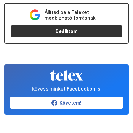
Állítsd be a Telexet
megbízható forrásnak!
Beállítom
Kövess minket Facebookon is!
Követem!