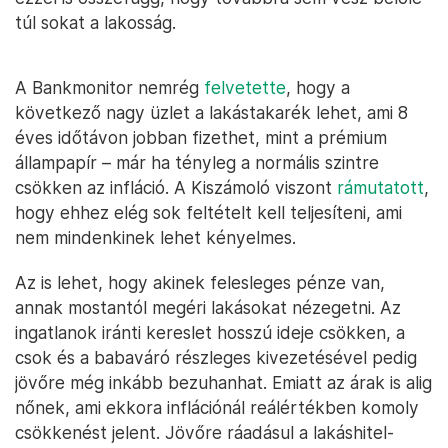
túl sokat a lakosság.
A Bankmonitor nemrég
felvetette
, hogy a
következő nagy üzlet a lakástakarék lehet, ami 8
éves időtávon jobban fizethet, mint a prémium
állampapír – már ha tényleg a normális szintre
csökken az infláció. A Kiszámoló viszont
rámutatott
,
hogy ehhez elég sok feltételt kell teljesíteni, ami
nem mindenkinek lehet kényelmes.
Az is lehet, hogy akinek felesleges pénze van,
annak mostantól megéri lakásokat nézegetni. Az
ingatlanok iránti kereslet hosszú ideje csökken, a
csok és a babaváró részleges kivezetésével pedig
jövőre még inkább bezuhanhat. Emiatt az árak is alig
nőnek, ami ekkora inflációnál reálértékben komoly
csökkenést jelent. Jövőre ráadásul a lakáshitel-