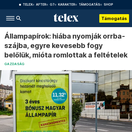
TELEX
AFTER
G7
KARAKTER
TÁMOGATÁS
SHOP
Támogatás
Állampapírok: hiába nyomják orrba-
szájba, egyre kevesebb fogy
belőlük, mióta romlottak a feltételek
GAZDASÁG