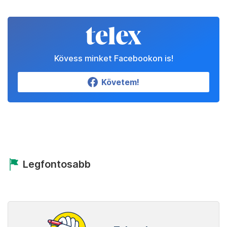
Kövess minket Facebookon is!
Követem!
Legfontosabb