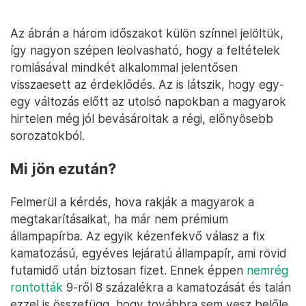
Az ábrán a három időszakot külön színnel jelöltük,
így nagyon szépen leolvasható, hogy a feltételek
romlásával mindkét alkalommal jelentősen
visszaesett az érdeklődés. Az is látszik, hogy egy-
egy változás előtt az utolsó napokban a magyarok
hirtelen még jól bevásároltak a régi, előnyösebb
sorozatokból.
Mi jön ezután?
Felmerül a kérdés, hova rakják a magyarok a
megtakarításaikat, ha már nem prémium
állampapírba. Az egyik kézenfekvő válasz a fix
kamatozású, egyéves lejáratú állampapír, ami rövid
futamidő után biztosan fizet. Ennek éppen
nemrég
rontották
9-ről 8 százalékra a kamatozását és talán
ezzel is összefügg, hogy továbbra sem vesz belőle