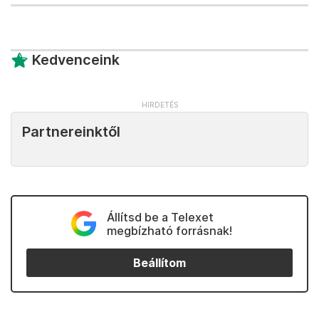
Kedvenceink
Partnereinktől
Állítsd be a Telexet
megbízható forrásnak!
Beállítom