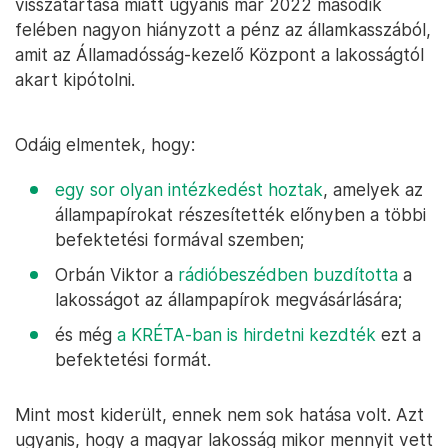
visszatartása miatt ugyanis már 2022 második
felében nagyon hiányzott a pénz az államkasszából,
amit az Államadósság-kezelő Központ a lakosságtól
akart kipótolni.
Odáig elmentek, hogy:
egy sor olyan intézkedést hoztak
, amelyek az
állampapírokat részesítették előnyben a többi
befektetési formával szemben;
Orbán Viktor a
rádióbeszédben buzdította
a
lakosságot az állampapírok megvásárlására;
és még
a KRÉTA-ban is hirdetni kezdték
ezt a
befektetési formát.
Mint most kiderült, ennek nem sok hatása volt. Azt
ugyanis, hogy a magyar lakosság mikor mennyit vett