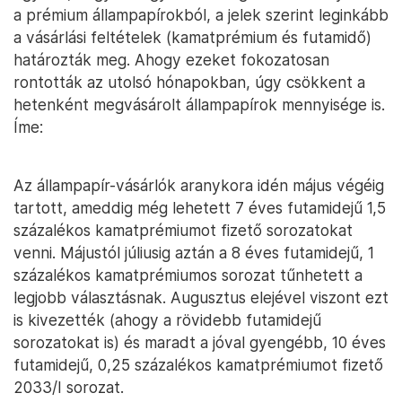
a prémium állampapírokból, a jelek szerint leginkább
a vásárlási feltételek (kamatprémium és futamidő)
határozták meg. Ahogy ezeket fokozatosan
rontották az utolsó hónapokban, úgy csökkent a
hetenként megvásárolt állampapírok mennyisége is.
Íme:
Az állampapír-vásárlók aranykora idén május végéig
tartott, ameddig még lehetett 7 éves futamidejű 1,5
százalékos kamatprémiumot fizető sorozatokat
venni. Májustól júliusig aztán a 8 éves futamidejű, 1
százalékos kamatprémiumos sorozat tűnhetett a
legjobb választásnak. Augusztus elejével viszont ezt
is kivezették (ahogy a rövidebb futamidejű
sorozatokat is) és maradt a jóval gyengébb, 10 éves
futamidejű, 0,25 százalékos kamatprémiumot fizető
2033/I sorozat.