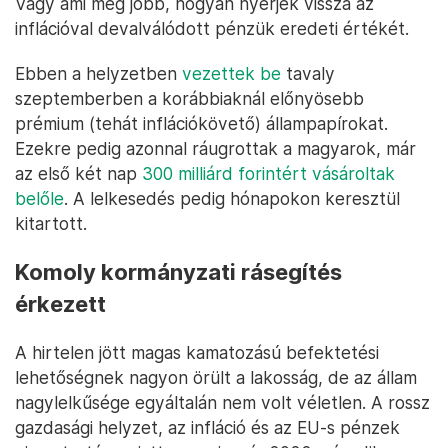
Vagy ami még jobb, hogyan nyerjék vissza az
inflációval devalválódott pénzük eredeti értékét.
Ebben a helyzetben
vezettek be
tavaly
szeptemberben a korábbiaknál előnyösebb
prémium (tehát inflációkövető) állampapírokat.
Ezekre pedig azonnal ráugrottak a magyarok, már
az első két nap
300 milliárd forintért vásároltak
belőle
. A lelkesedés pedig hónapokon keresztül
kitartott.
Komoly kormányzati rásegítés
érkezett
A hirtelen jött magas kamatozású befektetési
lehetőségnek nagyon örült a lakosság, de az állam
nagylelkűsége egyáltalán nem volt véletlen. A rossz
gazdasági helyzet, az infláció és az EU-s pénzek