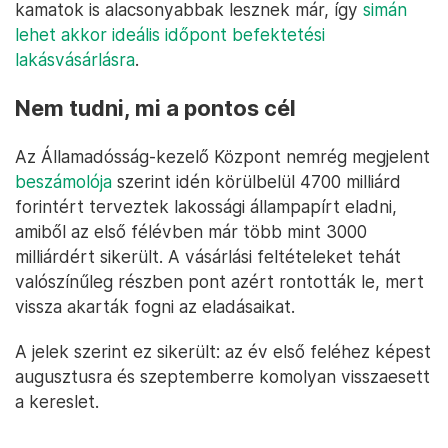
kamatok is alacsonyabbak lesznek már, így
simán
lehet akkor ideális időpont befektetési
lakásvásárlásra
.
Nem tudni, mi a pontos cél
Az Államadósság-kezelő Központ nemrég megjelent
beszámolója
szerint idén körülbelül 4700 milliárd
forintért terveztek lakossági állampapírt eladni,
amiből az első félévben már több mint 3000
milliárdért sikerült. A vásárlási feltételeket tehát
valószínűleg részben pont azért rontották le, mert
vissza akarták fogni az eladásaikat.
A jelek szerint ez sikerült: az év első feléhez képest
augusztusra és szeptemberre komolyan visszaesett
a kereslet.