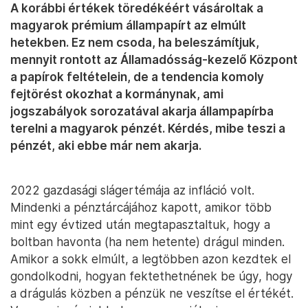
A korábbi értékek töredékéért vásároltak a
magyarok prémium állampapírt az elmúlt
hetekben. Ez nem csoda, ha beleszámítjuk,
mennyit rontott az Államadósság-kezelő Központ
a papírok feltételein, de a tendencia komoly
fejtörést okozhat a kormánynak, ami
jogszabályok sorozatával akarja állampapírba
terelni a magyarok pénzét. Kérdés, mibe teszi a
pénzét, aki ebbe már nem akarja.
2022 gazdasági slágertémája az infláció volt.
Mindenki a pénztárcájához kapott, amikor több
mint egy évtized után megtapasztaltuk, hogy a
boltban havonta (ha nem hetente) drágul minden.
Amikor a sokk elmúlt, a legtöbben azon kezdtek el
gondolkodni, hogyan fektethetnének be úgy, hogy
a drágulás közben a pénzük ne veszítse el értékét.