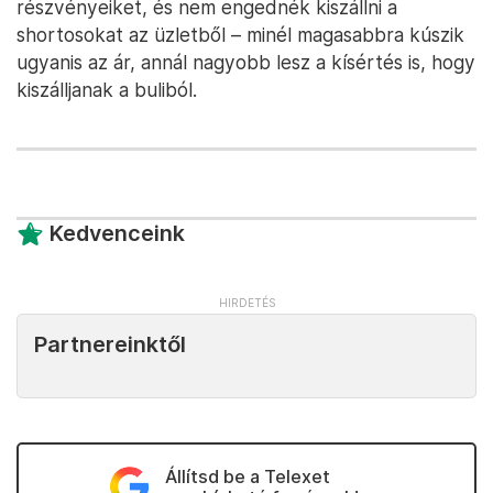
részvényeiket, és nem engednék kiszállni a
shortosokat az üzletből – minél magasabbra kúszik
ugyanis az ár, annál nagyobb lesz a kísértés is, hogy
kiszálljanak a buliból.
Kedvenceink
Partnereinktől
Állítsd be a Telexet