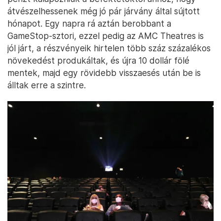
átvészelhessenek még jó pár járvány által sújtott
hónapot. Egy napra rá aztán berobbant a
GameStop-sztori, ezzel pedig az AMC Theatres is
jól járt, a részvényeik hirtelen több száz százalékos
növekedést produkáltak, és újra 10 dollár fölé
mentek, majd egy rövidebb visszaesés után be is
álltak erre a szintre.