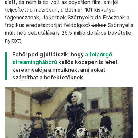
alatt, és nem is ez volt az egyetlen film, ami jól
teljesített a mozikban, a
Batman
101 kiskutya
főgonoszának,
Jokernek
Szörnyella de Frásznak a
tragikus eredetsztoriját feldolgozó
Joker
Szörnyella
múlt heti debütálása is 26,5 millió dolláros bevétellel
nyitott.
Ebből pedig jól látszik, hogy
a felpörgő
streamingháború
kellős közepén is lehet
keresnivalója a moziknak, ami sokat
számíthat a befektetőknek.