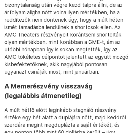
bizonytalanság után végre kezd talpra állni, de az
árfolyam aligha nőtt volna ilyen mértékben, ha a
redditezők nem döntenek úgy, hogy a múlt héten
ismét támadásba lendülnek a shortosok ellen. Az
AMC Theaters részvényeit korántsem shortolták
olyan mértékben, mint korábban a GME-t, ám az
utóbbi hónapban így is sokan megtették, így az
AMC tökéletes célpontot jelentett az együtt mozgó
kisbefektetőknek, akik nagyjából pontosan
ugyanazt csinálják most, mint januárban.
A Memerészvény visszavág
(legalábbis átmenetileg)
A múlt hétfő előtt leginkább stagnáló részvény
értéke egy hét alatt a duplájára nőtt, majd keddről
szerdára megint megduplázta a saját értékét, és
egy ponton több mint 60 dollárba került – úgy,