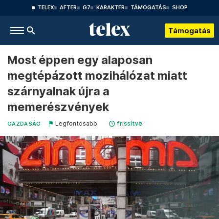
TELEX
AFTER
G7
KARAKTER
TÁMOGATÁS
SHOP
Támogatás
Most éppen egy alaposan
megtépázott mozihálózat miatt
szárnyalnak újra a
memerészvények
Legfontosabb
frissítve
GAZDASÁG