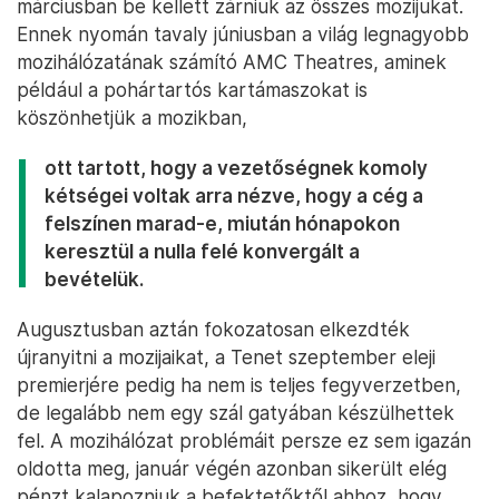
márciusban be kellett zárniuk az összes mozijukat.
Ennek nyomán tavaly júniusban a világ legnagyobb
mozihálózatának számító AMC Theatres, aminek
például a pohártartós kartámaszokat is
köszönhetjük a mozikban,
ott tartott, hogy a vezetőségnek komoly
kétségei voltak arra nézve, hogy a cég a
felszínen marad-e, miután hónapokon
keresztül a nulla felé konvergált a
bevételük.
Augusztusban aztán fokozatosan elkezdték
újranyitni a mozijaikat, a Tenet szeptember eleji
premierjére pedig ha nem is teljes fegyverzetben,
de legalább nem egy szál gatyában készülhettek
fel. A mozihálózat problémáit persze ez sem igazán
oldotta meg, január végén azonban sikerült elég
pénzt kalapozniuk a befektetőktől ahhoz, hogy