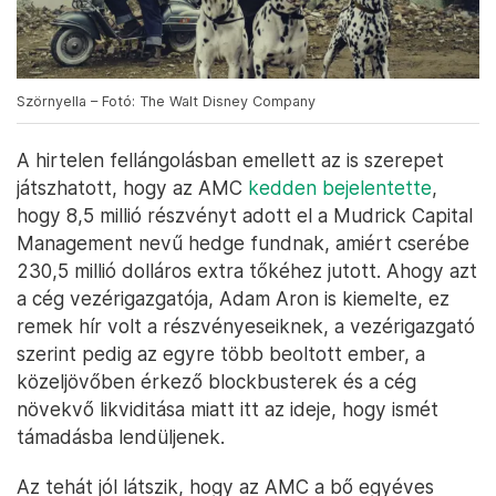
Szörnyella – Fotó: The Walt Disney Company
A hirtelen fellángolásban emellett az is szerepet
játszhatott, hogy az AMC
kedden bejelentette
,
hogy 8,5 millió részvényt adott el a Mudrick Capital
Management nevű hedge fundnak, amiért cserébe
230,5 millió dolláros extra tőkéhez jutott. Ahogy azt
a cég vezérigazgatója, Adam Aron is kiemelte, ez
remek hír volt a részvényeseiknek, a vezérigazgató
szerint pedig az egyre több beoltott ember, a
közeljövőben érkező blockbusterek és a cég
növekvő likviditása miatt itt az ideje, hogy ismét
támadásba lendüljenek.
Az tehát jól látszik, hogy az AMC a bő egyéves