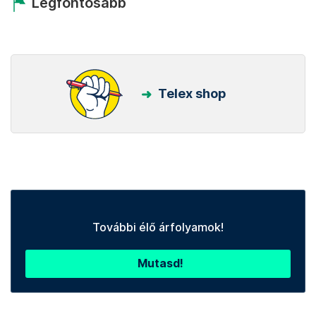
Legfontosabb
Telex shop
További élő árfolyamok!
Mutasd!