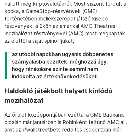
hallott még kriptovalutákról. Most viszont fordult a
kocka, a GameStop-részvények (GME)
történetében mellékszerepet játszó kisebb
részvények, élükön az amerikai AMC Theatres
mozihálózat részvényeivel (AMC) most megkapták
az élettől a saját spinoffjukat,
az utóbbi napokban ugyanis döbbenetes
szárnyalásba kezdtek, méghozzá úgy,
hogy ránézésre szinte semmi nem
indokolta az értéknövekedésüket.
Haldokló játékbolt helyett kínlódó
mozihálózat
Az őrület középpontjában ezúttal a GME Batmanje
oldalán már januárban is Robinként feltűnő AMC áll,
amit az r/wallstreetbets reddites csoportban már