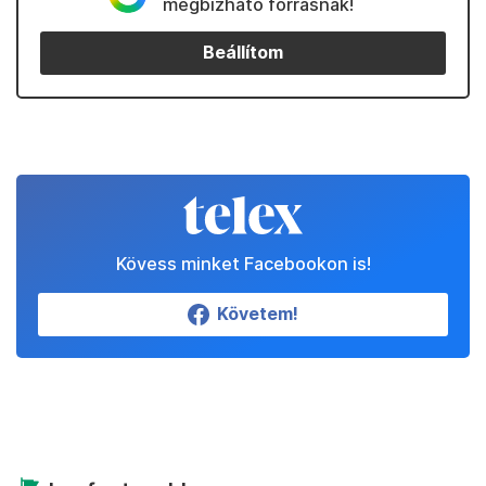
megbízható forrásnak!
Beállítom
Kövess minket Facebookon is!
Követem!