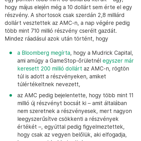
hogy május elején még a 10 dollárt sem érte el egy
részvény. A shortosok csak szerdán 2,8 milliárd
dollárt vesztettek az AMC-n, a nap végére pedig
több mint 710 millió részvény cserélt gazdát.
Mindez ráadásul azok után történt, hogy
a Bloomberg megírta
, hogy a Mudrick Capital,
ami amúgy a GameStop-őrületnél
egyszer már
keresett 200 millió dollárt
az AMC-n, rögtön
túl is adott a részvényeken, amiket
túlértékeltnek nevezett,
az AMC pedig bejelentette, hogy több mint 11
millió új részvényt bocsát ki – amit általában
nem szeretnek a részvényesek, mert nagyon
leegyszerűsítve csökkenti a részvények
értékét –, egyúttal pedig figyelmeztettek,
hogy csak az vegyen belőlük, aki elfogadja,