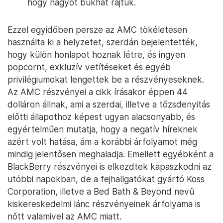
hogy nagyot bukhat rajtuk.
Ezzel egyidőben persze az AMC tökéletesen
használta ki a helyzetet, szerdán bejelentették,
hogy külön honlapot hoznak létre, és ingyen
popcornt, exkluzív vetítéseket és egyéb
privilégiumokat lengettek be a részvényeseknek.
Az AMC részvényei a cikk írásakor éppen 44
dolláron állnak, ami a szerdai, illetve a tőzsdenyitás
előtti állapothoz képest ugyan alacsonyabb, és
egyértelműen mutatja, hogy a negatív híreknek
azért volt hatása, ám a korábbi árfolyamot még
mindig jelentősen meghaladja. Emellett egyébként a
BlackBerry részvényei is elkezdtek kapaszkodni az
utóbbi napokban, de a fejhallgatókat gyártó Koss
Corporation, illetve a Bed Bath & Beyond nevű
kiskereskedelmi lánc részvényeinek árfolyama is
nőtt valamivel az AMC miatt.