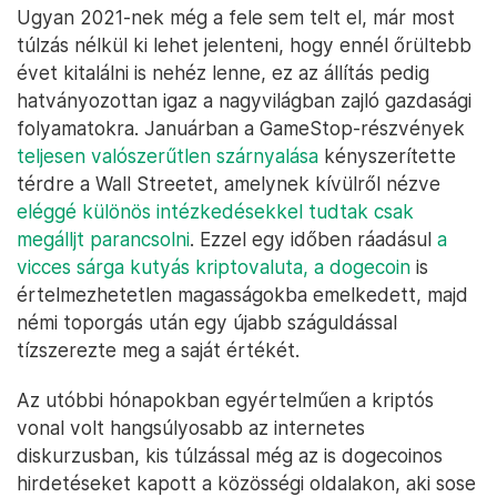
Ugyan 2021-nek még a fele sem telt el, már most
túlzás nélkül ki lehet jelenteni, hogy ennél őrültebb
évet kitalálni is nehéz lenne, ez az állítás pedig
hatványozottan igaz a nagyvilágban zajló gazdasági
folyamatokra. Januárban a GameStop-részvények
teljesen valószerűtlen szárnyalása
kényszerítette
térdre a Wall Streetet, amelynek kívülről nézve
eléggé különös intézkedésekkel tudtak csak
megálljt parancsolni
. Ezzel egy időben ráadásul
a
vicces sárga kutyás kriptovaluta, a dogecoin
is
értelmezhetetlen magasságokba emelkedett, majd
némi toporgás után egy újabb száguldással
tízszerezte meg a saját értékét.
Az utóbbi hónapokban egyértelműen a kriptós
vonal volt hangsúlyosabb az internetes
diskurzusban, kis túlzással még az is dogecoinos
hirdetéseket kapott a közösségi oldalakon, aki sose