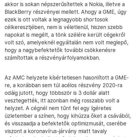
akkor is sokan népszerűsítettek a Nokia, illetve a
BlackBerry részvényei mellett. Ahogy a GME, úgy
ezek is ott voltak a legnagyobb shortosok
célkeresztjében, nem is véletlenül, hiszen szebb
napokat is megélt, a tönk szélére került cégekről
volt szó, amelyeknél egyáltalán nem volt meglepő,
hogy a nagybefektetők további csökkenésre
számítottak a részvényárfolyamokban.
Az AMC helyzete kísértetiesen hasonlított a GME-
re, a korábban sem túl acélos részvény 2020-ra
odáig jutott, hogy többször is 3 dollár alatt
vesztegették, itt azonban még rosszabb volt a
helyzet. A cégnél nem tűnt fel egy ígéretes
üzletember a színen, hogy kihúzza őket a csávából,
és visszaadja a befektetők optimizmusát, cserébe
viszont a koronavírus-járvány miatt tavaly