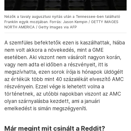
Nézők a tavaly augusztusi nyitás után a Tennessee-ben található
Franklin egyik mozijában. Forrás: Jason Kempin / GETTY IMAGES
NORTH AMERICA / Getty Images via AFP
A szemfüles befektetők ezen is kaszálhattak, hiába
nem volt akkora a növekedés, mint a GME
esetében. Aki viszont nem vásárolt nagyon korán,
vagy nem adta el időben a részvényeit, itt is
megszívhatta, ezen sorok írója is hónapok üldögélt
az értékük több mint 40 százalékát elveszítő AMC
részvényein. Ezzel vége is lehetett volna a
történetnek, az utóbbi napokban viszont az AMC
olyan szárnyalásba kezdett, ami a januári
emelkedést is simán megszégyeníti.
Már megint mit csinált a Reddit?