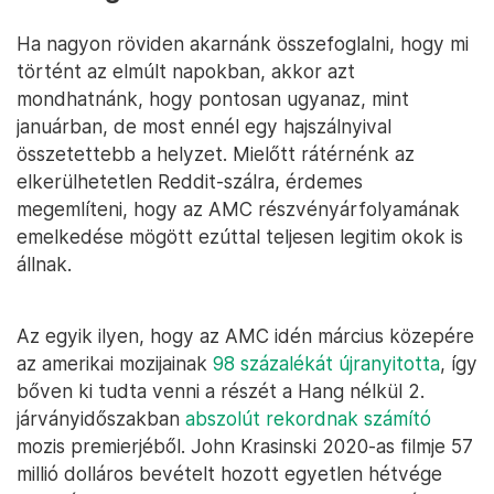
Ha nagyon röviden akarnánk összefoglalni, hogy mi
történt az elmúlt napokban, akkor azt
mondhatnánk, hogy pontosan ugyanaz, mint
januárban, de most ennél egy hajszálnyival
összetettebb a helyzet. Mielőtt rátérnénk az
elkerülhetetlen Reddit-szálra, érdemes
megemlíteni, hogy az AMC részvényárfolyamának
emelkedése mögött ezúttal teljesen legitim okok is
állnak.
Az egyik ilyen, hogy az AMC idén március közepére
az amerikai mozijainak
98 százalékát újranyitotta
, így
bőven ki tudta venni a részét a Hang nélkül 2.
járványidőszakban
abszolút rekordnak számító
mozis premierjéből. John Krasinski 2020-as filmje 57
millió dolláros bevételt hozott egyetlen hétvége