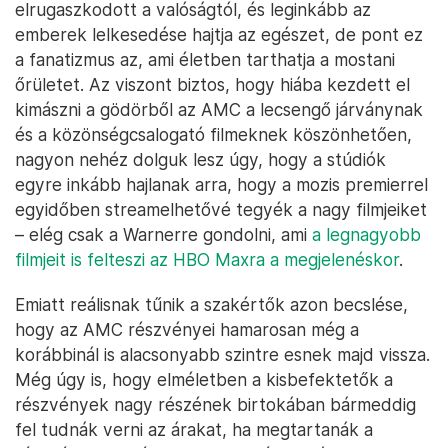
elrugaszkodott a valóságtól, és leginkább az
emberek lelkesedése hajtja az egészet, de pont ez
a fanatizmus az, ami életben tarthatja a mostani
őrületet. Az viszont biztos, hogy hiába kezdett el
kimászni a gödörből az AMC a lecsengő járványnak
és a közönségcsalogató filmeknek köszönhetően,
nagyon nehéz dolguk lesz úgy, hogy a stúdiók
egyre inkább hajlanak arra, hogy a mozis premierrel
egyidőben streamelhetővé tegyék a nagy filmjeiket
– elég csak a Warnerre gondolni, ami
a legnagyobb
filmjeit is felteszi az HBO Maxra a megjelenéskor
.
Emiatt reálisnak tűnik a szakértők azon becslése,
hogy az AMC részvényei hamarosan még a
korábbinál is alacsonyabb szintre esnek majd vissza.
Még úgy is, hogy elméletben a kisbefektetők a
részvények nagy részének birtokában bármeddig
fel tudnák verni az árakat, ha megtartanák a