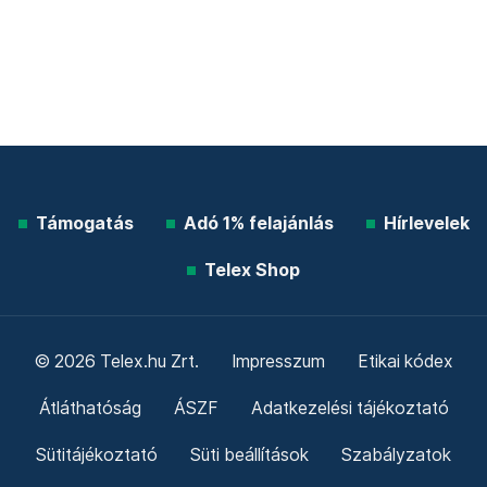
Támogatás
Adó 1% felajánlás
Hírlevelek
Telex Shop
© 2026 Telex.hu Zrt.
Impresszum
Etikai kódex
Átláthatóság
ÁSZF
Adatkezelési tájékoztató
Sütitájékoztató
Süti beállítások
Szabályzatok