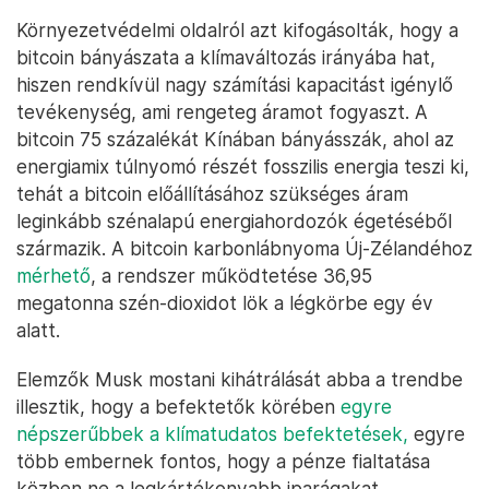
Környezetvédelmi oldalról azt kifogásolták, hogy a
bitcoin bányászata a klímaváltozás irányába hat,
hiszen rendkívül nagy számítási kapacitást igénylő
tevékenység, ami rengeteg áramot fogyaszt. A
bitcoin 75 százalékát Kínában bányásszák, ahol az
energiamix túlnyomó részét fosszilis energia teszi ki,
tehát a bitcoin előállításához szükséges áram
leginkább szénalapú energiahordozók égetéséből
származik. A bitcoin karbonlábnyoma Új-Zélandéhoz
mérhető
, a rendszer működtetése 36,95
megatonna szén-dioxidot lök a légkörbe egy év
alatt.
Elemzők Musk mostani kihátrálását abba a trendbe
illesztik, hogy a befektetők körében
egyre
népszerűbbek a klímatudatos befektetések,
egyre
több embernek fontos, hogy a pénze fialtatása
közben ne a legkártékonyabb iparágakat