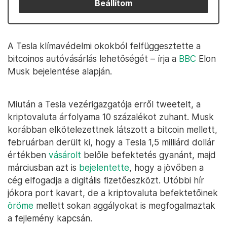
Beállítom
A Tesla klímavédelmi okokból felfüggesztette a
bitcoinos autóvásárlás lehetőségét – írja a
BBC
Elon
Musk bejelentése alapján.
Miután a Tesla vezérigazgatója erről tweetelt, a
kriptovaluta árfolyama 10 százalékot zuhant. Musk
korábban elkötelezettnek látszott a bitcoin mellett,
februárban derült ki, hogy a Tesla 1,5 milliárd dollár
értékben
vásárolt
belőle befektetés gyanánt, majd
márciusban azt is
bejelentette
, hogy a jövőben a
cég elfogadja a digitális fizetőeszközt. Utóbbi hír
jókora port kavart, de a kriptovaluta befektetőinek
öröme
mellett sokan aggályokat is megfogalmaztak
a fejlemény kapcsán.