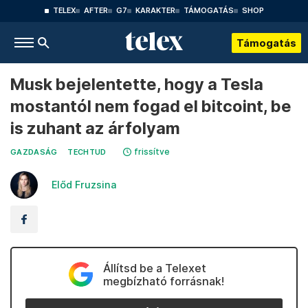
TELEX
AFTER
G7
KARAKTER
TÁMOGATÁS
SHOP
Támogatás
Musk bejelentette, hogy a Tesla
mostantól nem fogad el bitcoint, be
is zuhant az árfolyam
frissítve
GAZDASÁG
TECHTUD
Előd Fruzsina
Állítsd be a Telexet
megbízható forrásnak!