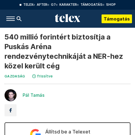
TELEX
AFTER
G7
KARAKTER
TÁMOGATÁS
SHOP
Támogatás
540 millió forintért biztosítja a
Puskás Aréna
rendezvénytechnikáját a NER-hez
közel került cég
frissítve
GAZDASÁG
Pál Tamás
Állítsd be a Telexet