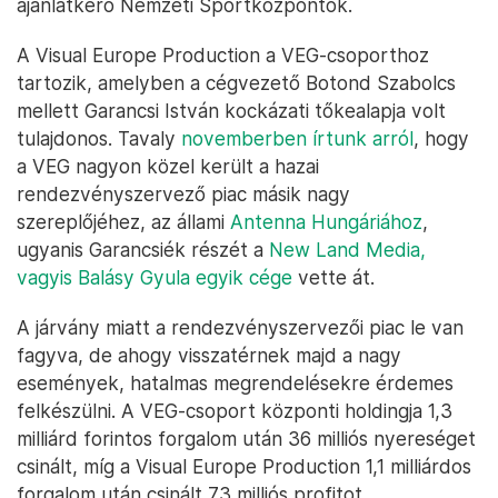
ajánlatkérő Nemzeti Sportközpontok.
A Visual Europe Production a VEG-csoporthoz
tartozik, amelyben a cégvezető Botond Szabolcs
mellett Garancsi István kockázati tőkealapja volt
tulajdonos. Tavaly
novemberben írtunk arról
, hogy
a VEG nagyon közel került a hazai
rendezvényszervező piac másik nagy
szereplőjéhez, az állami
Antenna Hungáriához
,
ugyanis Garancsiék részét a
New Land Media,
vagyis Balásy Gyula egyik cége
vette át.
A járvány miatt a rendezvényszervezői piac le van
fagyva, de ahogy visszatérnek majd a nagy
események, hatalmas megrendelésekre érdemes
felkészülni. A VEG-csoport központi holdingja 1,3
milliárd forintos forgalom után 36 milliós nyereséget
csinált, míg a Visual Europe Production 1,1 milliárdos
forgalom után csinált 73 milliós profitot.