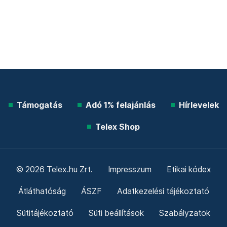
Támogatás
Adó 1% felajánlás
Hírlevelek
Telex Shop
© 2026 Telex.hu Zrt.
Impresszum
Etikai kódex
Átláthatóság
ÁSZF
Adatkezelési tájékoztató
Sütitájékoztató
Süti beállítások
Szabályzatok