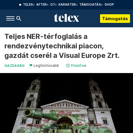
TELEX
AFTER
G7
KARAKTER
TÁMOGATÁS
SHOP
Támogatás
Teljes NER-térfoglalás a
rendezvénytechnikai piacon,
gazdát cserél a Visual Europe Zrt.
Legfontosabb
frissítve
GAZDASÁG