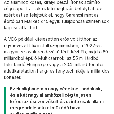
Az államhoz közeli, királyi beszállítónak számító
cégcsoporttal sok üzleti megbízás befolyhat, de
azért azt se felejtsük el, hogy Garancsi mint az
építőipari Market Zrt. egyik tulajdonosa szintén sok
kapcsolattal bírt.
A VEG például kifejezetten erős volt itthon az
úgynevezett fix install szegmensben, a 2022-es
magyar–szlovák rendezésű férfi kézi-Eb, majd a 80
milliárdból épülő Multicsarnok, az 55 milliárdból
felújítandó Hungexpo vagy a 204 milliárd forintos
atlétikai stadion hang- és fénytechnikája is milliárdos
költések.
Ezek alighanem a nagy cégeknél landolnak,
és a két nagy államközeli cég teljesen
lefedi az összeszűkült és szinte csak állami
megrendelésekkel működő hazai