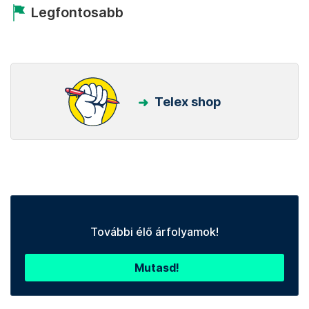
Legfontosabb
Telex shop
További élő árfolyamok!
Mutasd!