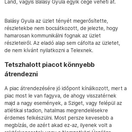
Land, vagyis Balásy Gyula egyik cége veheti át.
Balásy Gyula az üzlet tényét megerősítette,
részletekbe nem bocsátkozott, de jelezte, hogy
hamarosan kommunikálni fognak az üzlet
részleteiről. Az eladó alap sem cáfolta az üzletet,
de nem kívánt nyilatkozni a Telexnek.
Tetszhalott piacot könnyebb
átrendezni
A piac átrendezésére jó időpont kínálkozott, mert a
piac most le van fagyva, de ahogy visszatérnek
majd a nagy események, a Sziget, vagy felépül az
atlétikai stadion, hatalmas megrendelésekre
érdemes felkészülni. Most persze kevesebb a
megbízás, de azért akad ez-az, ilyenek volt a