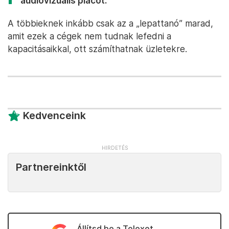
audiovizuális piacot.
A többieknek inkább csak az a „lepattanó” marad,
amit ezek a cégek nem tudnak lefedni a
kapacitásaikkal, ott számíthatnak üzletekre.
Kedvenceink
Partnereinktől
Állítsd be a Telexet