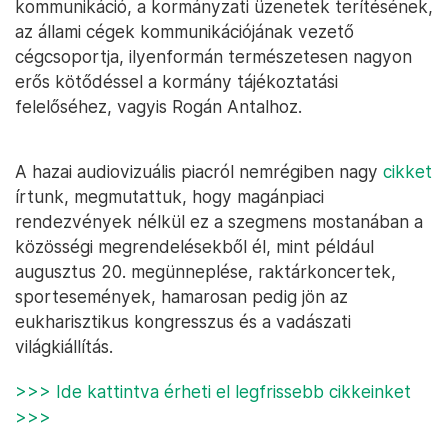
kommunikáció, a kormányzati üzenetek terítésének,
az állami cégek kommunikációjának vezető
cégcsoportja, ilyenformán természetesen nagyon
erős kötődéssel a kormány tájékoztatási
felelőséhez, vagyis Rogán Antalhoz.
A hazai audiovizuális piacról nemrégiben nagy
cikket
írtunk, megmutattuk, hogy magánpiaci
rendezvények nélkül ez a szegmens mostanában a
közösségi megrendelésekből él, mint például
augusztus 20. megünneplése, raktárkoncertek,
sportesemények, hamarosan pedig jön az
eukharisztikus kongresszus és a vadászati
világkiállítás.
>>> Ide kattintva érheti el legfrissebb cikkeinket
>>>