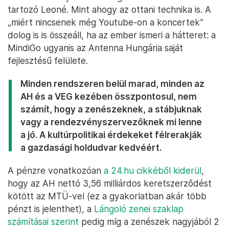
tartozó Leoné. Mint ahogy az ottani technika is. A
„miért nincsenek még Youtube-on a koncertek”
dolog is is összeáll, ha az ember ismeri a hátteret: a
MindiGo ugyanis az Antenna Hungária saját
fejlesztésű felülete.
Minden rendszeren belül marad, minden az
AH és a VEG kezében összpontosul, nem
számít, hogy a zenészeknek, a stábjuknak
vagy a rendezvényszervezőknek mi lenne
a jó. A kultúrpolitikai érdekeket félrerakják
a gazdasági holdudvar kedvéért.
A pénzre vonatkozóan
a 24.hu cikkéből kiderül
,
hogy az AH nettó 3,56 milliárdos keretszerződést
kötött az MTÜ-vel (ez a gyakorlatban akár több
pénzt is jelenthet), a
Lángoló zenei szaklap
számításai szerint
pedig míg a zenészek nagyjából 2