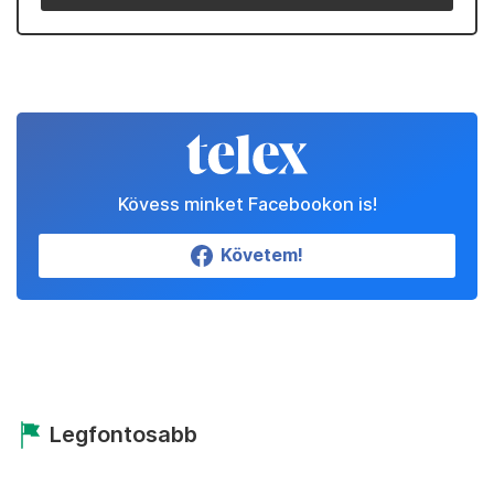
Kövess minket Facebookon is!
Követem!
Legfontosabb