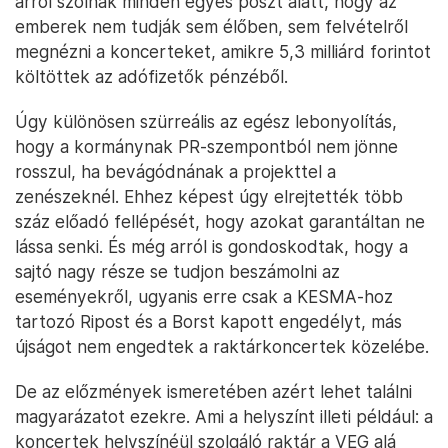
arról szólnak minden egyes poszt alatt, hogy az
emberek nem tudják sem élőben, sem felvételről
megnézni a koncerteket, amikre 5,3 milliárd forintot
költöttek az adófizetők pénzéből.
Úgy különösen szürreális az egész lebonyolítás,
hogy a kormánynak PR-szempontból nem jönne
rosszul, ha bevágódnának a projekttel a
zenészeknél. Ehhez képest úgy elrejtették több
száz előadó fellépését, hogy azokat garantáltan ne
lássa senki. És még arról is gondoskodtak, hogy a
sajtó nagy része se tudjon beszámolni az
eseményekről, ugyanis erre csak a KESMA-hoz
tartozó Ripost és a Borst kapott engedélyt, más
újságot nem engedtek a raktárkoncertek közelébe.
De az előzmények ismeretében azért lehet találni
magyarázatot ezekre. Ami a helyszínt illeti például: a
koncertek helyszínéül szolgáló raktár a VEG alá