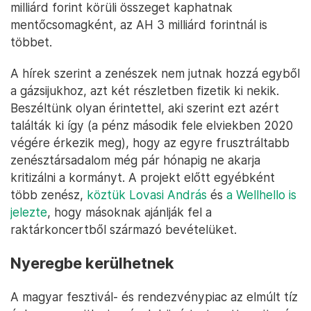
milliárd forint körüli összeget kaphatnak
mentőcsomagként, az AH 3 milliárd forintnál is
többet.
A hírek szerint a zenészek nem jutnak hozzá egyből
a gázsijukhoz, azt két részletben fizetik ki nekik.
Beszéltünk olyan érintettel, aki szerint ezt azért
találták ki így (a pénz második fele elviekben 2020
végére érkezik meg), hogy az egyre frusztráltabb
zenésztársadalom még pár hónapig ne akarja
kritizálni a kormányt. A projekt előtt egyébként
több zenész,
köztük Lovasi András
és
a Wellhello is
jelezte
, hogy másoknak ajánlják fel a
raktárkoncertből származó bevételüket.
Nyeregbe kerülhetnek
A magyar fesztivál- és rendezvénypiac az elmúlt tíz