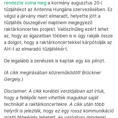
rendezte volna meg
a kormány augusztus 20-i
tűzijátékot az Antenna Hungária szervezésében. Ez
végül a járvány miatt elmaradt, helyette jött a
tűzijáték összegével majdnem megegyező
raktárkoncertes projekt. Valószínűleg ezért lehet
az, hogy az ágazatban többen is is úgy rakják össze
a dolgot, hogy a raktárkoncertekkel kárpótolják az
AH-t az elmaradó tűzijátékért.
De legalább a zenészek is kaptak egy kis pénzt.
(A cikk megírásában közreműködött Brückner
Gergely.)
Disclaimer: A cikk korábbi verziójában azt írtuk,
hogy a fellépők nem vihettek magukkal saját
technikát a raktárkoncertekre. A cikk után több
helyről is jelezték, hogy ez egy rossz kommunikáció
miatti félreértés lehetett, és valójában mindenki