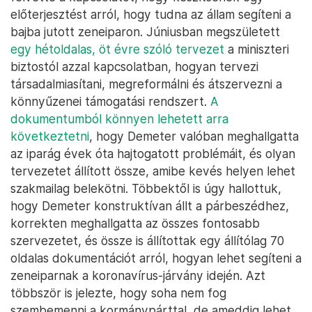
előterjesztést arról, hogy tudna az állam segíteni a
bajba jutott zeneiparon. Júniusban megszületett
egy hétoldalas, öt évre szóló tervezet
a miniszteri
biztostól azzal kapcsolatban, hogyan tervezi
társadalmiasítani, megreformálni és átszervezni a
könnyűzenei támogatási rendszert.
A
dokumentumból könnyen lehetett arra
következtetni
, hogy Demeter valóban meghallgatta
az iparág évek óta hajtogatott problémáit, és olyan
tervezetet állított össze, amibe kevés helyen lehet
szakmailag belekötni. Többektől is úgy hallottuk,
hogy Demeter konstruktívan állt a párbeszédhez,
korrekten meghallgatta az összes fontosabb
szervezetet, és össze is állítottak egy állítólag 70
oldalas dokumentációt arról, hogyan lehet segíteni a
zeneiparnak a koronavírus-járvány idején. Azt
többször is jelezte, hogy soha nem fog
szembemenni a kormánypárttal, de ameddig lehet,