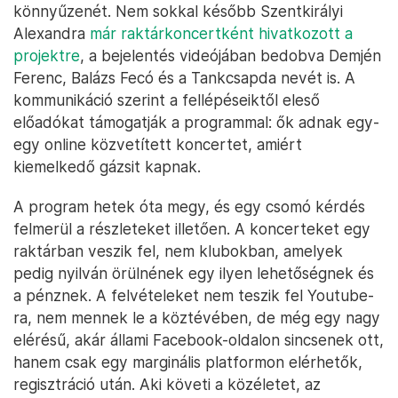
könnyűzenét. Nem sokkal később Szentkirályi
Alexandra
már raktárkoncertként hivatkozott a
projektre
, a bejelentés videójában bedobva Demjén
Ferenc, Balázs Fecó és a Tankcsapda nevét is. A
kommunikáció szerint a fellépéseiktől eleső
előadókat támogatják a programmal: ők adnak egy-
egy online közvetített koncertet, amiért
kiemelkedő gázsit kapnak.
A program hetek óta megy, és egy csomó kérdés
felmerül a részleteket illetően. A koncerteket egy
raktárban veszik fel, nem klubokban, amelyek
pedig nyilván örülnének egy ilyen lehetőségnek és
a pénznek. A felvételeket nem teszik fel Youtube-
ra, nem mennek le a köztévében, de még egy nagy
elérésű, akár állami Facebook-oldalon sincsenek ott,
hanem csak egy marginális platformon elérhetők,
regisztráció után. Aki követi a közéletet, az