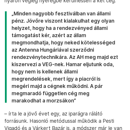
nyáron végleg nyeregbe kerülhessen a két cég.
„Minden nagyobb fesztiválban van állami
pénz. Jövőre viszont kialakulhat egy olyan
helyzet, hogy ha a rendezvényed állami
támogatást kér, azért az állam
megmondhatja, hogy neked kötelességed
az Antenna Hungáriával szerződni
rendezvénytechnikára. Az AH meg majd ezt
kiszervezi a VEG-nek. Hamar eljutunk oda,
hogy nem is kellenek állami
megrendelések, mert így a piacról is
megéri majd a cégnek működni. A pár
megmaradó független cég meg
marakodhat a morzsákon”
– írta le a jövő évet egy, az iparágra rálátó
forrásunk. Hasonló metódussal működik a Pesti
Vigadó és a Várkert Bazár is, a módszer már le van