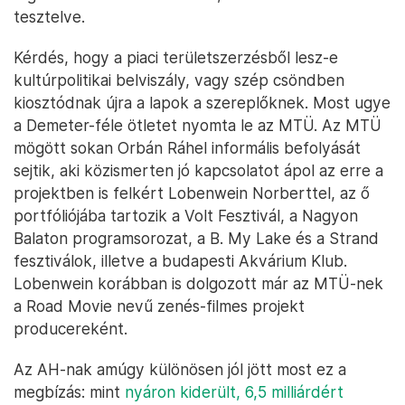
tesztelve.
Kérdés, hogy a piaci területszerzésből lesz-e
kultúrpolitikai belviszály, vagy szép csöndben
kiosztódnak újra a lapok a szereplőknek. Most ugye
a Demeter-féle ötletet nyomta le az MTÜ. Az MTÜ
mögött sokan Orbán Ráhel informális befolyását
sejtik, aki közismerten jó kapcsolatot ápol az erre a
projektben is felkért Lobenwein Norberttel, az ő
portfóliójába tartozik a Volt Fesztivál, a Nagyon
Balaton programsorozat, a B. My Lake és a Strand
fesztiválok, illetve a budapesti Akvárium Klub.
Lobenwein korábban is dolgozott már az MTÜ-nek
a Road Movie nevű zenés-filmes projekt
producereként.
Az AH-nak amúgy különösen jól jött most ez a
megbízás: mint
nyáron kiderült, 6,5 milliárdért