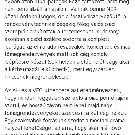
évben azon ritka iparágak közé tartozott, amit még
nem centralizált a hatalom. Vannak benne NER-
közeli érdekeltségek, de a fesztiválszervezőktől a
rendezvénytechnikai cégekig főleg valós piaci
szereplők alakították a történéseket. A járvány
azonban a csőd szélére sodorta a komplett
iparágat, az elmaradó fesztiválok, koncertek és más
tömegrendezvények miatt sok cég komoly
leépítésre készül (sok helyen a stáb felét vagy akár
a kétharmadát elküldhetik), mert egyszerűen
nincsenek megrendeléseik.
Az AH és a VEG úthengere azt eredményezheti,
hogy minden független szereplő a piac perifériájára
szorul, és hosszú távon nem lehet majd nagy
tömegrendezvényeket szervezni a két cég nélkül.
Egy szakmabeli forrásunk szerint a mostani drámai
helyzet lehetőséget ad arra, hogy akár már jövő