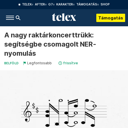
TELEX
AFTER
G7
KARAKTER
TÁMOGATÁS
SHOP
Támogatás
A nagy raktárkoncerttrükk:
segítségbe csomagolt NER-
nyomulás
Legfontosabb
frissítve
BELFÖLD