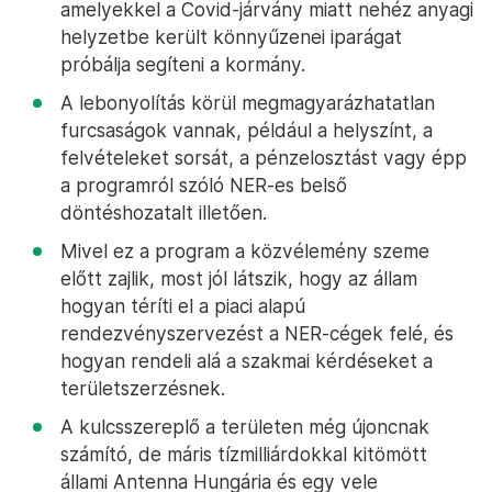
amelyekkel a Covid-járvány miatt nehéz anyagi
helyzetbe került könnyűzenei iparágat
próbálja segíteni a kormány.
A lebonyolítás körül megmagyarázhatatlan
furcsaságok vannak, például a helyszínt, a
felvételeket sorsát, a pénzelosztást vagy épp
a programról szóló NER-es belső
döntéshozatalt illetően.
Mivel ez a program a közvélemény szeme
előtt zajlik, most jól látszik, hogy az állam
hogyan téríti el a piaci alapú
rendezvényszervezést a NER-cégek felé, és
hogyan rendeli alá a szakmai kérdéseket a
területszerzésnek.
A kulcsszereplő a területen még újoncnak
számító, de máris tízmilliárdokkal kitömött
állami Antenna Hungária és egy vele