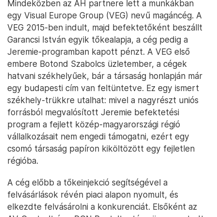
Mindeközben az AH partnere lett a munkákban
egy Visual Europe Group (VEG) nevű magáncég. A
VEG 2015-ben indult, majd befektetőként beszállt
Garancsi István egyik tőkealapja, a cég pedig a
Jeremie-programban kapott pénzt. A VEG első
embere Botond Szabolcs üzletember, a cégek
hatvani székhelyűek, bár a társaság honlapján már
egy budapesti cím van feltüntetve. Ez egy ismert
székhely-trükkre utalhat: mivel a nagyrészt uniós
forrásból megvalósított Jeremie befektetési
program a fejlett közép-magyarországi régió
vállalkozásait nem engedi támogatni, ezért egy
csomó társaság papíron kiköltözött egy fejletlen
régióba.
A cég előbb a tőkeinjekció segítségével a
felvásárlások révén piaci alapon nyomult, és
elkezdte felvásárolni a konkurenciát. Elsőként az