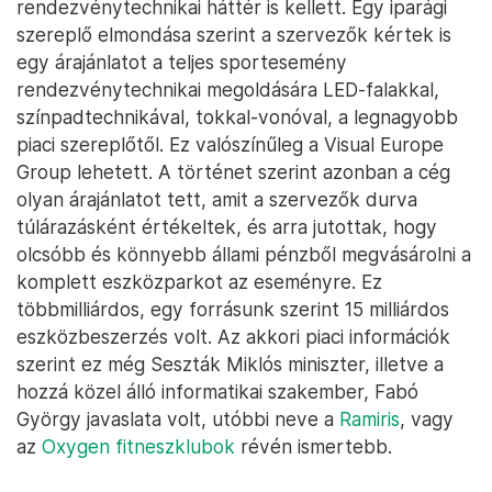
rendezvénytechnikai háttér is kellett. Egy iparági
szereplő elmondása szerint a szervezők kértek is
egy árajánlatot a teljes sportesemény
rendezvénytechnikai megoldására LED-falakkal,
színpadtechnikával, tokkal-vonóval, a legnagyobb
piaci szereplőtől. Ez valószínűleg a Visual Europe
Group lehetett. A történet szerint azonban a cég
olyan árajánlatot tett, amit a szervezők durva
túlárazásként értékeltek, és arra jutottak, hogy
olcsóbb és könnyebb állami pénzből megvásárolni a
komplett eszközparkot az eseményre. Ez
többmilliárdos, egy forrásunk szerint 15 milliárdos
eszközbeszerzés volt. Az akkori piaci információk
szerint ez még Seszták Miklós miniszter, illetve a
hozzá közel álló informatikai szakember, Fabó
György javaslata volt, utóbbi neve a
Ramiris
, vagy
az
Oxygen fitneszklubok
révén ismertebb.