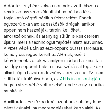
A döntés enyhén szólva unortodox volt, hiszen a
rendezvényszervezők általában bérbeadással
foglalkozó cégtől bérlik a felszerelést. Ennek
egyszerű oka van: az eszközök drágák, amikor
éppen nem használják, tárolni kell őket,
amortizálódnak, és aránylag sűrűn le kell cserélni
újakra, mert a technológiai fejlődés miatt elavulnak.
A vizes vébé után az eszközpark puszta tárolása is
komoly összegbe került az AH-nak, ezért
kénytelenek voltak valamilyen módon hasznosítani
azt. Így csöppent bele a műsorszórással foglalkozó
állami cég a hazai rendezvényszervezésbe. Ezt nem
is titkolják különösebben, az
AH is írja a honlapján
,
hogy a vizes vébé volt az első rendezvénytechnikai
munkájuk.
A milliárdos eszközparkból azonban csak úgy lehet
pénzt csinálni, ha megrendeléseket kap valaki. Az