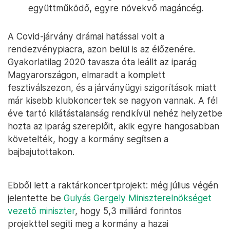
együttműködő, egyre növekvő magáncég.
A Covid-járvány drámai hatással volt a
rendezvénypiacra, azon belül is az élőzenére.
Gyakorlatilag 2020 tavasza óta leállt az iparág
Magyarországon, elmaradt a komplett
fesztiválszezon, és a járványügyi szigorítások miatt
már kisebb klubkoncertek se nagyon vannak. A fél
éve tartó kilátástalanság rendkívül nehéz helyzetbe
hozta az iparág szereplőit, akik egyre hangosabban
követelték, hogy a kormány segítsen a
bajbajutottakon.
Ebből lett a raktárkoncertprojekt: még július végén
jelentette be
Gulyás Gergely Miniszterelnökséget
vezető miniszter
, hogy 5,3 milliárd forintos
projekttel segíti meg a kormány a hazai