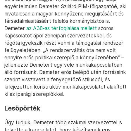
egyértelműen Demeter Szilárd PIM-főigazgatóé, aki
hivatalosan a magyar könnyűzene megújításáért és
társadalmiasításáért felelős kormánybiztos is.
Demeter
az A38-as térfoglalása mellett
szoros
kapcsolatot ápol zeneipari szervezetekkel, és
régóta igyekszik részt venni a támogatási rendszer
felügyeletében. „A rendszerváltás óta nem volt
ennyire erős politikai szereplő a könnyűzenében” –
jellemezte Demetert egy vele munkakapcsolatban
álló forrásunk. Demeter erős belépő után forrásaink
szerint visszavett a fenyegetőző stílusból, és
kifejezetten konstruktív munkakapcsolatot alakított
ki az iparági szereplőkkel.
Lesöpörték
Úgy tudjuk, Demeter több szakmai szervezettel is
felvette a kapcsolatot, hogy készítsenek egy