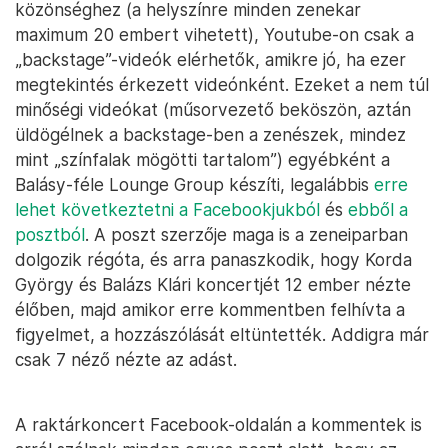
közönséghez (a helyszínre minden zenekar
maximum 20 embert vihetett), Youtube-on csak a
„backstage”-videók elérhetők, amikre jó, ha ezer
megtekintés érkezett videónként. Ezeket a nem túl
minőségi videókat (műsorvezető beköszön, aztán
üldögélnek a backstage-ben a zenészek, mindez
mint „színfalak mögötti tartalom”) egyébként a
Balásy-féle Lounge Group készíti, legalábbis
erre
lehet következtetni a Facebookjukból
és
ebből a
posztból
. A poszt szerzője maga is a zeneiparban
dolgozik régóta, és arra panaszkodik, hogy Korda
György és Balázs Klári koncertjét 12 ember nézte
élőben, majd amikor erre kommentben felhívta a
figyelmet, a hozzászólását eltüntették. Addigra már
csak 7 néző nézte az adást.
A raktárkoncert Facebook-oldalán a kommentek is