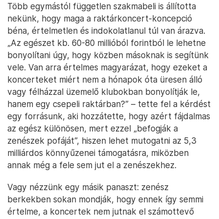
Több egymástól független szakmabeli is állította
nekünk, hogy maga a raktárkoncert-koncepció
béna, értelmetlen és indokolatlanul túl van árazva.
„Az egészet kb. 60-80 millióból forintból le lehetne
bonyolítani úgy, hogy közben másoknak is segítünk
vele. Van arra értelmes magyarázat, hogy ezeket a
koncerteket miért nem a hónapok óta üresen álló
vagy félházzal üzemelő klubokban bonyolítják le,
hanem egy csepeli raktárban?” – tette fel a kérdést
egy forrásunk, aki hozzátette, hogy azért fájdalmas
az egész különösen, mert ezzel „befogják a
zenészek pofáját”, hiszen lehet mutogatni az 5,3
milliárdos könnyűzenei támogatásra, miközben
annak még a fele sem jut el a zenészekhez.
Vagy nézzünk egy másik panaszt: zenész
berkekben sokan mondják, hogy ennek így semmi
értelme, a koncertek nem jutnak el számottevő