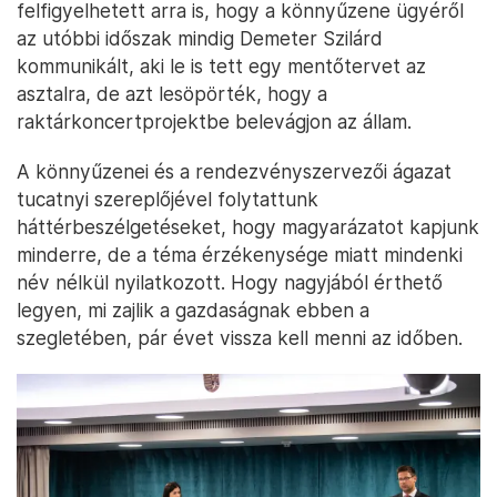
felfigyelhetett arra is, hogy a könnyűzene ügyéről
az utóbbi időszak mindig Demeter Szilárd
kommunikált, aki le is tett egy mentőtervet az
asztalra, de azt lesöpörték, hogy a
raktárkoncertprojektbe belevágjon az állam.
A könnyűzenei és a rendezvényszervezői ágazat
tucatnyi szereplőjével folytattunk
háttérbeszélgetéseket, hogy magyarázatot kapjunk
minderre, de a téma érzékenysége miatt mindenki
név nélkül nyilatkozott. Hogy nagyjából érthető
legyen, mi zajlik a gazdaságnak ebben a
szegletében, pár évet vissza kell menni az időben.