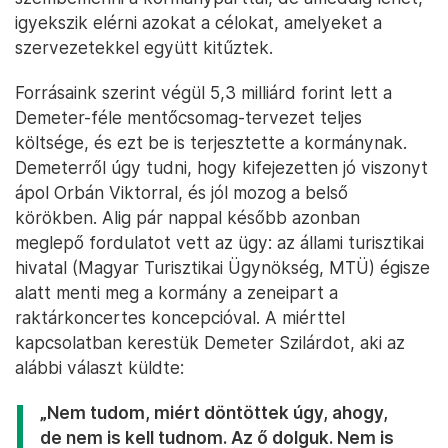
igyekszik elérni azokat a célokat, amelyeket a
szervezetekkel együtt kitűztek.
Forrásaink szerint végül 5,3 milliárd forint lett a
Demeter-féle mentőcsomag-tervezet teljes
költsége, és ezt be is terjesztette a kormánynak.
Demeterről úgy tudni, hogy kifejezetten jó viszonyt
ápol Orbán Viktorral, és jól mozog a belső
körökben. Alig pár nappal később azonban
meglepő fordulatot vett az ügy: az állami turisztikai
hivatal (Magyar Turisztikai Ügynökség, MTÜ) égisze
alatt menti meg a kormány a zeneipart a
raktárkoncertes koncepcióval. A miérttel
kapcsolatban kerestük Demeter Szilárdot, aki az
alábbi választ küldte:
„Nem tudom, miért döntöttek úgy, ahogy,
de nem is kell tudnom. Az ő dolguk. Nem is