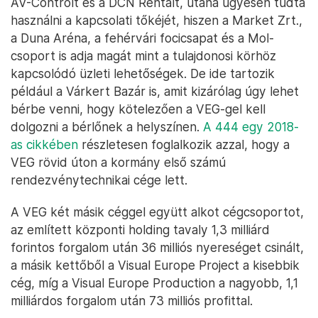
AV-Controlt és a DCN Rentalt, utána ügyesen tudta
használni a kapcsolati tőkéjét, hiszen a Market Zrt.,
a Duna Aréna, a fehérvári focicsapat és a Mol-
csoport is adja magát mint a tulajdonosi körhöz
kapcsolódó üzleti lehetőségek. De ide tartozik
például a Várkert Bazár is, amit kizárólag úgy lehet
bérbe venni, hogy kötelezően a VEG-gel kell
dolgozni a bérlőnek a helyszínen.
A 444 egy 2018-
as cikkében
részletesen foglalkozik azzal, hogy a
VEG rövid úton a kormány első számú
rendezvénytechnikai cége lett.
A VEG két másik céggel együtt alkot cégcsoportot,
az említett központi holding tavaly 1,3 milliárd
forintos forgalom után 36 milliós nyereséget csinált,
a másik kettőből a Visual Europe Project a kisebbik
cég, míg a Visual Europe Production a nagyobb, 1,1
milliárdos forgalom után 73 milliós profittal.