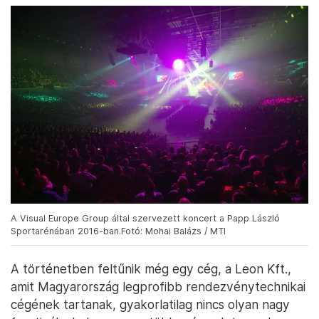
A Visual Europe Group által szervezett koncert a Papp László
Sportarénában 2016-ban.Fotó: Mohai Balázs / MTI
A történetben feltűnik még egy cég, a Leon Kft.,
amit Magyarország legprofibb rendezvénytechnikai
cégének tartanak, gyakorlatilag nincs olyan nagy