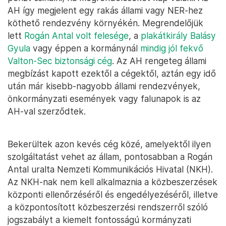
AH így megjelent egy rakás állami vagy NER-hez
köthető rendezvény környékén. Megrendelőjük
lett
Rogán Antal volt felesége
, a
plakátkirály Balásy
Gyula
vagy éppen a kormánynál
mindig jól fekvő
Valton-Sec biztonsági cég
. Az AH rengeteg állami
megbízást kapott ezektől a cégektől, aztán egy idő
után már kisebb-nagyobb állami rendezvények,
önkormányzati események vagy falunapok is az
AH-val szerződtek.
Bekerültek azon kevés cég közé, amelyektől ilyen
szolgáltatást vehet az állam, pontosabban a Rogán
Antal uralta Nemzeti Kommunikációs Hivatal (NKH).
Az NKH-nak nem kell alkalmaznia a közbeszerzések
központi ellenőrzéséről és engedélyezéséről, illetve
a központosított közbeszerzési rendszerről szóló
jogszabályt a kiemelt fontosságú kormányzati