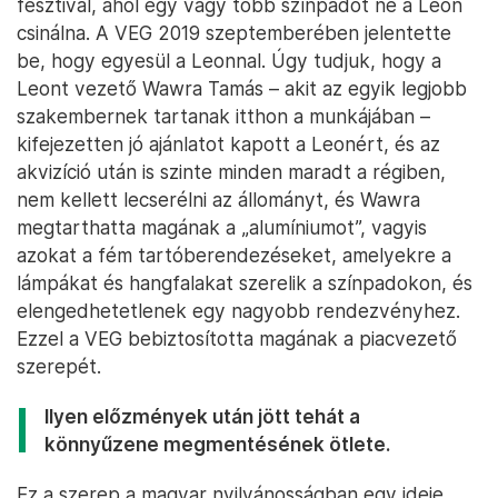
fesztivál, ahol egy vagy több színpadot ne a Leon
csinálna. A VEG 2019 szeptemberében jelentette
be, hogy egyesül a Leonnal. Úgy tudjuk, hogy a
Leont vezető Wawra Tamás – akit az egyik legjobb
szakembernek tartanak itthon a munkájában –
kifejezetten jó ajánlatot kapott a Leonért, és az
akvizíció után is szinte minden maradt a régiben,
nem kellett lecserélni az állományt, és Wawra
megtarthatta magának a „alumíniumot”, vagyis
azokat a fém tartóberendezéseket, amelyekre a
lámpákat és hangfalakat szerelik a színpadokon, és
elengedhetetlenek egy nagyobb rendezvényhez.
Ezzel a VEG bebiztosította magának a piacvezető
szerepét.
Ilyen előzmények után jött tehát a
könnyűzene megmentésének ötlete.
Ez a szerep a magyar nyilvánosságban egy ideje