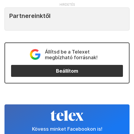
Partnereinktől
Állítsd be a Telexet
megbízható forrásnak!
Beállítom
Kövess minket Facebookon is!