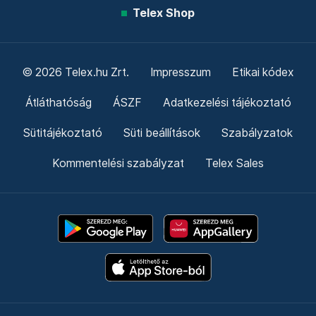
Telex Shop
© 2026 Telex.hu Zrt.
Impresszum
Etikai kódex
Átláthatóság
ÁSZF
Adatkezelési tájékoztató
Sütitájékoztató
Süti beállítások
Szabályzatok
Kommentelési szabályzat
Telex Sales