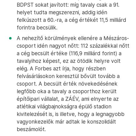
BDPST sokat javított: míg tavaly csak a 91.
helyet tudta megszerezni, addig idén
felkúszott a 60.-ra, a cég értékét 11,5 milliárd
forintra becsülik.
A nehezítő körülmények ellenére a Mészáros-
csoport idén nagyot nőtt: 112 százalékkal nőtt
a cég becsült értéke (116,9 milliárd forint) a
tavalyihoz képest, ez az ötödik helyre volt
elég. A Forbes azt írja, hogy részben
felvásárlásokon keresztül bővült tovább a
csoport. A becsült érték növekedésének
legfőbb oka a tavaly a csoporthoz került
építőipari vállalat, a ZÁÉV, ami elnyerte az
atlétikai világbajnokságra épülő stadion
kivitelezését is, is illetve, hogy a legnagyobb
vagyonkezelők már adtak le konszolidált
beszámolót.