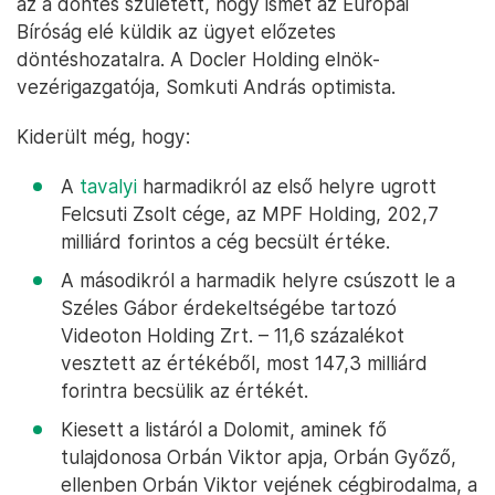
az a döntés született, hogy ismét az Európai
Bíróság elé küldik az ügyet előzetes
döntéshozatalra. A Docler Holding elnök-
vezérigazgatója, Somkuti András optimista.
Kiderült még, hogy:
A
tavalyi
harmadikról az első helyre ugrott
Felcsuti Zsolt cége, az MPF Holding, 202,7
milliárd forintos a cég becsült értéke.
A másodikról a harmadik helyre csúszott le a
Széles Gábor érdekeltségébe tartozó
Videoton Holding Zrt. – 11,6 százalékot
vesztett az értékéből, most 147,3 milliárd
forintra becsülik az értékét.
Kiesett a listáról a Dolomit, aminek fő
tulajdonosa Orbán Viktor apja, Orbán Győző,
ellenben Orbán Viktor vejének cégbirodalma, a