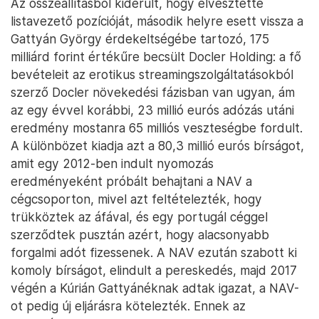
Az összeállításból kiderült, hogy elvesztette
listavezető pozícióját, második helyre esett vissza a
Gattyán György érdekeltségébe tartozó, 175
milliárd forint értékűre becsült Docler Holding: a fő
bevételeit az erotikus streamingszolgáltatásokból
szerző Docler növekedési fázisban van ugyan, ám
az egy évvel korábbi, 23 millió eurós adózás utáni
eredmény mostanra 65 milliós veszteségbe fordult.
A különbözet kiadja azt a 80,3 millió eurós bírságot,
amit egy 2012-ben indult nyomozás
eredményeként próbált behajtani a NAV a
cégcsoporton, mivel azt feltételezték, hogy
trükköztek az áfával, és egy portugál céggel
szerződtek pusztán azért, hogy alacsonyabb
forgalmi adót fizessenek. A NAV ezután szabott ki
komoly bírságot, elindult a pereskedés, majd 2017
végén a Kúrián Gattyánéknak adtak igazat, a NAV-
ot pedig új eljárásra kötelezték. Ennek az