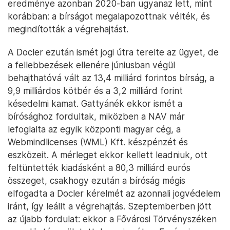
eredménye azonban 2020-ban ugyanaz lett, mint
korábban: a bírságot megalapozottnak vélték, és
megindították a végrehajtást.
A Docler ezután ismét jogi útra terelte az ügyet, de
a fellebbezések ellenére júniusban végül
behajthatóvá vált az 13,4 milliárd forintos bírság, a
9,9 milliárdos kötbér és a 3,2 milliárd forint
késedelmi kamat. Gattyánék ekkor ismét a
bírósághoz fordultak, miközben a NAV már
lefoglalta az egyik központi magyar cég, a
Webmindlicenses (WML) Kft. készpénzét és
eszközeit. A mérleget ekkor kellett leadniuk, ott
feltüntették kiadásként a 80,3 milliárd eurós
összeget, csakhogy ezután a bíróság mégis
elfogadta a Docler kérelmét az azonnali jogvédelem
iránt, így leállt a végrehajtás. Szeptemberben jött
az újabb fordulat: ekkor a Fővárosi Törvényszéken