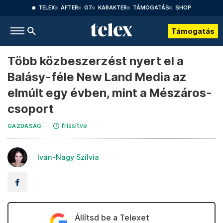
TELEX
AFTER
G7
KARAKTER
TÁMOGATÁS
SHOP
Támogatás
Több közbeszerzést nyert el a
Balásy-féle New Land Media az
elmúlt egy évben, mint a Mészáros-
csoport
frissítve
GAZDASÁG
Iván-Nagy Szilvia
Állítsd be a Telexet