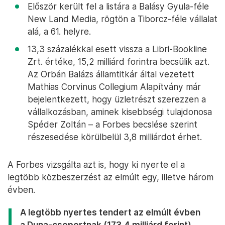
Először került fel a listára a Balásy Gyula-féle
New Land Media, rögtön a Tiborcz-féle vállalat
alá, a 61. helyre.
13,3 százalékkal esett vissza a Libri-Bookline
Zrt. értéke, 15,2 milliárd forintra becsülik azt.
Az Orbán Balázs államtitkár által vezetett
Mathias Corvinus Collegium Alapítvány már
bejelentkezett, hogy üzletrészt szerezzen a
vállalkozásban, aminek kisebbségi tulajdonosa
Spéder Zoltán – a Forbes becslése szerint
részesedése körülbelül 3,8 milliárdot érhet.
A Forbes vizsgálta azt is, hogy ki nyerte el a
legtöbb közbeszerzést az elmúlt egy, illetve három
évben.
A legtöbb nyertes tendert az elmúlt évben
a Duna-csoportnak (173,4 milliárd forint),