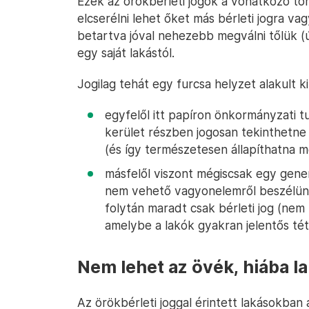
Ezek az örökbérleti jogok a vonatkozó tö
elcserélni lehet őket más bérleti jogra va
betartva jóval nehezebb megválni tőlük (
egy saját lakástól.
Jogilag tehát egy furcsa helyzet alakult ki
egyfelől itt papíron önkormányzati t
kerület részben jogosan tekinthetne 
(és így természetesen állapíthatna 
másfelől viszont mégiscsak egy gener
nem vehető vagyonelemről beszélünk
folytán maradt csak bérleti jog (nem
amelybe a lakók gyakran jelentős téte
Nem lehet az övék, hiába l
Az örökbérleti joggal érintett lakásokban 