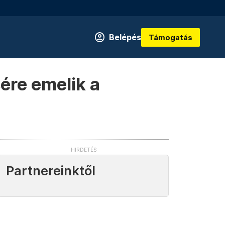
Belépés
Támogatás
ére emelik a
Partnereinktől