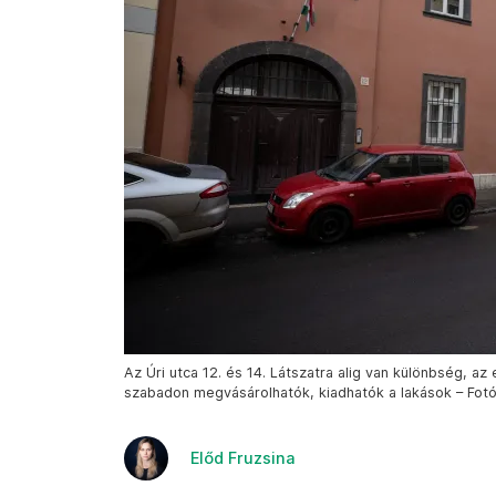
Az Úri utca 12. és 14. Látszatra alig van különbség, a
szabadon megvásárolhatók, kiadhatók a lakások – Fotó:
Előd Fruzsina