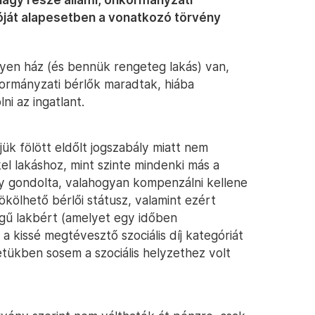
ióját alapesetben a vonatkozó törvény
lyen ház (és bennük rengeteg lakás) van,
kormányzati bérlők maradtak, hiába
i az ingatlant.
jük fölött eldőlt jogszabály miatt nem
el lakáshoz, mint szinte mindenki más a
y gondolta, valahogyan kompenzálni kellene
örökölhető bérlői státusz, valamint ezért
gű lakbért (amelyet egy időben
a kissé megtévesztő szociális díj kategóriát
etükben sosem a szociális helyzethez volt