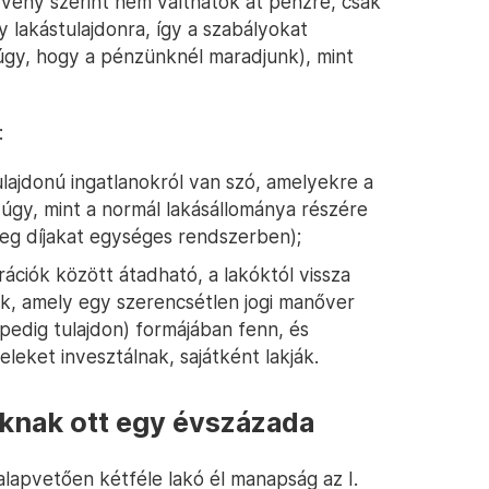
rvény szerint nem válthatók át pénzre, csak
gy lakástulajdonra, így a szabályokat
úgy, hogy a pénzünknél maradjunk), mint
:
ulajdonú ingatlanokról van szó, amelyekre a
úgy, mint a normál lakásállománya részére
meg díjakat egységes rendszerben);
ációk között átadható, a lakóktól vissza
, amely egy szerencsétlen jogi manőver
 pedig tulajdon) formájában fenn, és
leket invesztálnak, sajátként lakják.
aknak ott egy évszázada
alapvetően kétféle lakó él manapság az I.