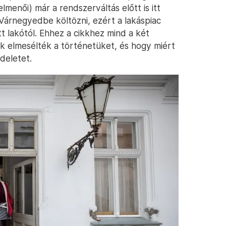
lmenői) már a rendszerváltás előtt is itt
 Várnegyedbe költözni, ezért a lakáspiac
tt lakótól. Ehhez a cikkhez mind a két
ik elmesélték a történetüket, és hogy miért
deletet.