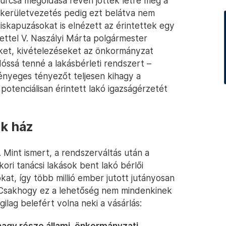
furcsa megoldása révén jöttek létre még a
 kerületvezetés pedig ezt belátva nem
kiskapuzásokat is elnézett az érintettek egy
ettel V. Naszályi Márta polgármester
ket, kivételezéseket az önkormányzat
óssá tenné a lakásbérleti rendszert –
lényeges tényezőt teljesen kihagy a
 potenciálisan érintett lakó igazságérzetét
ék ház
 Mint ismert, a rendszerváltás után a
ori tanácsi lakások bent lakó bérlői
kat, így több millió ember jutott jutányosan
 Csakhogy ez a lehetőség nem mindenkinek
ilag belefért volna neki a vásárlás:
nagy része állami, önkormányzati