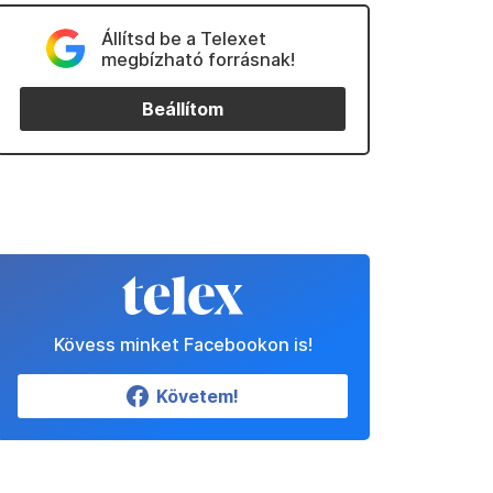
Állítsd be a Telexet
megbízható forrásnak!
Beállítom
Kövess minket Facebookon is!
Követem!