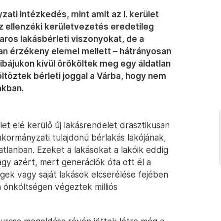
ati intézkedés, mint amit az I. kerület
Az ellenzéki kerületvezetés eredetileg
aros lakásbérleti viszonyokat, de a
san érzékeny elemei mellett – hátrányosan
ibájukon kívül örököltek meg egy áldatlan
öltöztek bérleti joggal a Várba, hogy nem
akban.
let elé kerülő új lakásrendelet drasztikusan
nkormányzati tulajdonú bérlakás lakójának,
gatlanban. Ezeket a lakásokat a lakóik eddig
agy azért, mert generációk óta ott él a
egek vagy saját lakások elcserélése fejében
n önköltségen végeztek milliós