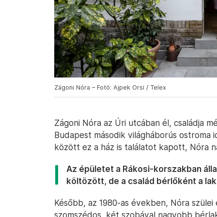
Zágoni Nóra – Fotó: Ajpek Orsi / Telex
Zágoni Nóra az Úri utcában él, családja m
Budapest második világháborús ostroma id
között ez a ház is találatot kapott, Nóra 
Az épületet a Rákosi-korszakban álla
költözött, de a család bérlőként a l
Később, az 1980-as években, Nóra szülei e
szomszédos, két szobával nagyobb bérlaká