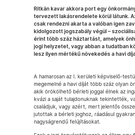
Ritkán kavar akkora port egy önkormányz
tervezett lakásrendelete körül látunk. 
csak rendezni akarta a valóban igen zav
kidolgozott jogszabály végül – szociáli
érint több száz háztartást, amelyek önh
jogi helyzetet, vagy abban a tudatban k
lesz ilyen mértékű növekedés a havi díj
A hamarosan az I. kerületi képviselő-testü
megemelné a havi díját több száz olyan ö
akik örökölhető bérleti joggal élnek az in
kvázi a saját tulajdonuknak tekintették, v
családjuk, vagy azért, mert jelentős össz
jutottak a bérleti joghoz, ráadásul gyakra
nagyságrendű felújításokat.