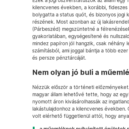
Ezek a jogi öszvérstátuszok az állam egy 
kilencvenes években, a korábbi, fideszes
bolygatta a status quót, és bizonyos jogi 
részének. Most azonban az új lakásrendel
(Párbeszéd) megszüntetné a félrenézése
gyakorlatában, egységesítené és nullszald
mindez papíron jól hangzik, csak néhány 
számításból, ami joggal bántja a több ezer
és persze pénztárcáját.
Nem olyan jó buli a műeml
Nézzük először a történeti előzményeket.
magyar állam lehetővé tette, hogy az egyk
nyomott áron kivásárolhassák az ingatlano
lakástulajdonhoz a kilencvenes években.
volt elérhető függetlenül attól, hogy anyag
a műemléknek nyilvánított épületek 