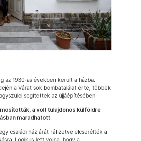
ég az 1930-as években került a házba.
ején a Várat sok bombatalálat érte, többek
nagyszülei segítettek az újjáépítésében.
mosították, a volt tulajdonos külföldre
akásban maradhatott.
gy családi ház árát ráfizetve elcserélték a
sra. Logikus lett volna, hogy a