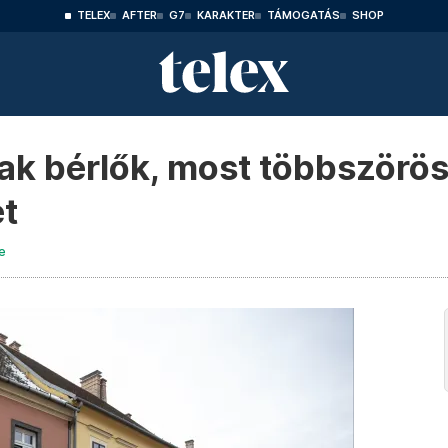
TELEX
AFTER
G7
KARAKTER
TÁMOGATÁS
SHOP
k bérlők, most többszörös
et
e