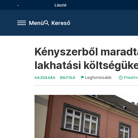
László
Menü
Kereső
Kényszerből maradta
lakhatási költségük
Legfontosabb
frissítv
GAZDASÁG
BELFÖLD