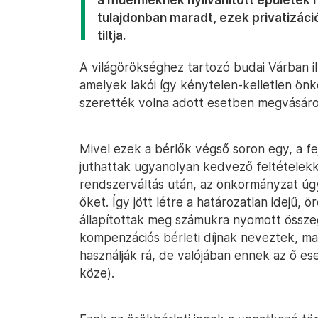
tulajdonban maradt, ezek privatizác
tiltja.
A világörökséghez tartozó budai Várban i
amelyek lakói így kénytelen-kelletlen ön
szerették volna adott esetben megvásároln
Mivel ezek a bérlők végső soron egy, a fe
juthattak ugyanolyan kedvező feltételekk
rendszerváltás után, az önkormányzat úg
őket. Így jött létre a határozatlan idejű, 
állapítottak meg számukra nyomott össze
kompenzációs bérleti díjnak neveztek, ma 
használják rá, de valójában ennek az ő es
köze).