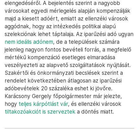
elengedéséről. A bejelentés szerint a nagyobb
városokat egyedi mérlegelés alapján kompenzálják
majd a kiesett adóért, emiatt az ellenzéki városok
aggódnak, hogy az intézkedés politikai alapú
szelekciónak lehet táptalaja. Az iparűzési adó ugyan
nem ideális adónem
, de a települések számára
jelenleg nagyon fontos bevételi forrás, a megfelelő
mértékű kompenzáció esetleges elmaradása
veszélyezteti az alapvető szolgáltatások nyújtását.
Szakértői és önkormányzati becslések szerint a
rendelet következtében átlagosan az iparűzési
adóbevételek 20 százaléka eshet ki jövőre.
Karácsony Gergely főpolgármester már jelezte,
hogy
teljes kárpótlást vár
, és ellenzéki városok
tiltakozóakciót is szerveztek
a döntés miatt.