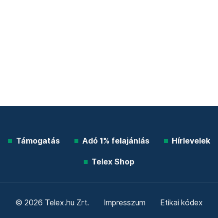
Támogatás
Adó 1% felajánlás
Hírlevelek
Telex Shop
© 2026 Telex.hu Zrt.
Impresszum
Etikai kódex