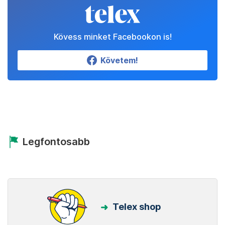
Kövess minket Facebookon is!
Követem!
Legfontosabb
Telex shop