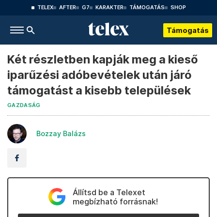
TELEX
AFTER
G7
KARAKTER
TÁMOGATÁS
SHOP
Támogatás
Két részletben kapják meg a kieső
iparűzési adóbevételek után járó
támogatást a kisebb települések
GAZDASÁG
Bozzay Balázs
Állítsd be a Telexet
megbízható forrásnak!