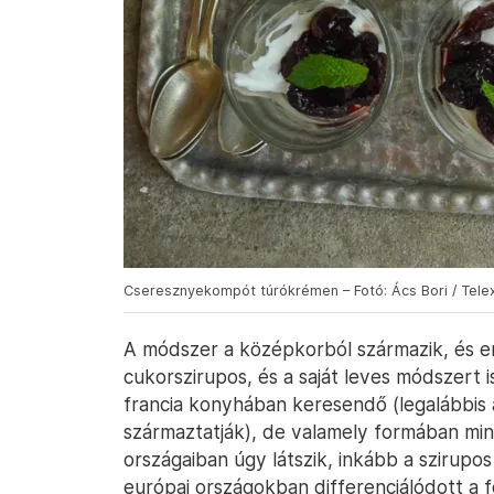
Cseresznyekompót túrókrémen – Fotó: Ács Bori / Tele
A módszer a középkorból származik, és er
cukorszirupos, és a saját leves módszert 
francia konyhában keresendő (legalábbis 
származtatják), de valamely formában min
országaiban úgy látszik, inkább a szirup
európai országokban differenciálódott a f