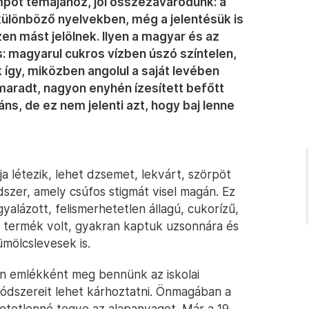
ompót témájához, jól összezavarodunk: a
különböző nyelvekben, még a jelentésük is
 mást jelölnek. Ilyen a magyar és az
: magyarul cukros vízben úszó színtelen,
 így, miközben angolul a saját levében
radt, nagyon enyhén ízesített befőtt
ns, de ez nem jelenti azt, hogy baj lenne
 létezik, lehet dzsemet, lekvárt, szörpöt
szer, amely csúfos stigmát visel magán. Ez
alázott, felismerhetetlen állagú, cukorízű,
ló termék volt, gyakran kaptuk uzsonnára és
mölcslevesek is.
en emlékként meg bennünk az iskolai
módszereit lehet kárhoztatni. Önmagában a
etetlenné tegye az alapanyagot. Már a 19.