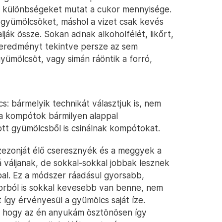
ős különbségeket mutat a cukor mennyisége.
a gyümölcsöket, máshol a vizet csak kevés
alják össze. Sokan adnak alkoholfélét, likőrt,
égeredményt tekintve persze az sem
yümölcsöt, vagy simán ráöntik a forró,
: bármelyik technikát választjuk is, nem
cia kompótok bármilyen alappal
ott gyümölcsből is csinálnak kompótokat.
zezonját élő cseresznyék és a meggyek a
 váljanak, de sokkal-sokkal jobbak lesznek
pal. Ez a módszer ráadásul gyorsabb,
rból is sokkal kevesebb van benne, nem
így érvényesül a gyümölcs saját íze.
, hogy az én anyukám ösztönösen így