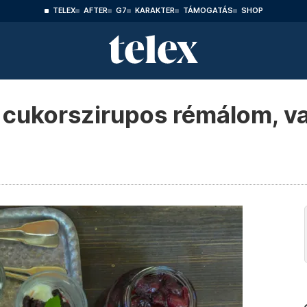
TELEX
AFTER
G7
KARAKTER
TÁMOGATÁS
SHOP
cukorszirupos rémálom, va