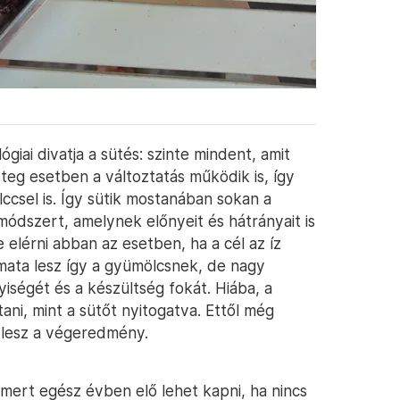
iai divatja a sütés: szinte mindent, amit
teg esetben a változtatás működik is, így
ccsel is. Így sütik mostanában sokan a
 módszert, amelynek előnyeit és hátrányait is
elérni abban az esetben, ha a cél az íz
amata lesz így a gyümölcsnek, de nagy
yiségét és a készültség fokát. Hiába, a
ani, mint a sütőt nyitogatva. Ettől még
 lesz a végeredmény.
 mert egész évben elő lehet kapni, ha nincs