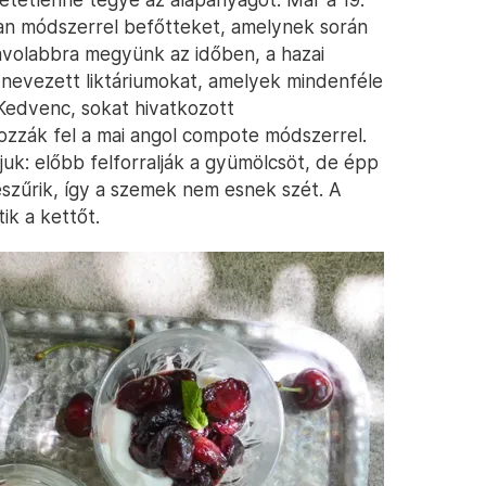
an módszerrel befőtteket, amelynek során
távolabbra megyünk az időben, a hazai
ynevezett liktáriumokat, amelyek mindenféle
Kedvenc, sokat hivatkozott
zák fel a mai angol compote módszerrel.
juk: előbb felforralják a gyümölcsöt, de épp
eszűrik, így a szemek nem esnek szét. A
ik a kettőt.