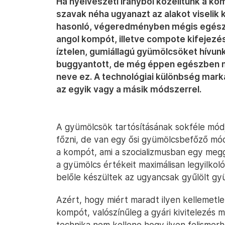
Ha nyelvészeti irányból közelítünk a k
szavak néha ugyanazt az alakot viselik 
hasonló, végeredményben mégis egészen
angol kompót, illetve compote kifejezés
íztelen, gumiállagú gyümölcsöket hívunk
buggyantott, de még éppen egészben ma
neve ez. A technológiai különbség marká
az egyik vagy a másik módszerrel.
A gyümölcsök tartósításának sokféle módja
főzni, de van egy ősi gyümölcsbefőző mód
a kompót, ami a szocializmusban egy meggy
a gyümölcs értékeit maximálisan legyilko
belőle készültek az ugyancsak gyűlölt gyü
Azért, hogy miért maradt ilyen kellemetl
kompót, valószínűleg a gyári kivitelezés 
technika nem kellene hogy ilyen felismerh