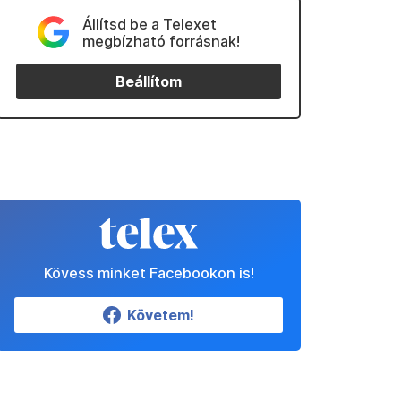
Állítsd be a Telexet
megbízható forrásnak!
Beállítom
Kövess minket Facebookon is!
Követem!