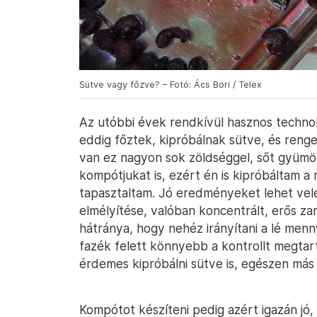
Sütve vagy főzve? – Fotó: Ács Bori / Telex
Az utóbbi évek rendkívül hasznos technológ
eddig főztek, kipróbálnak sütve, és renge
van ez nagyon sok zöldséggel, sőt gyümöl
kompótjukat is, ezért én is kipróbáltam a
tapasztaltam. Jó eredményeket lehet vele 
elmélyítése, valóban koncentrált, erős z
hátránya, hogy nehéz irányítani a lé menn
fazék felett könnyebb a kontrollt megtart
érdemes kipróbálni sütve is, egészen más
Kompótot készíteni pedig azért igazán jó,