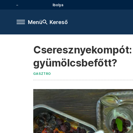
Ibolya
Menü
Kereső
Cseresznyekompót: 
gyümölcsbefőtt?
GASZTRO