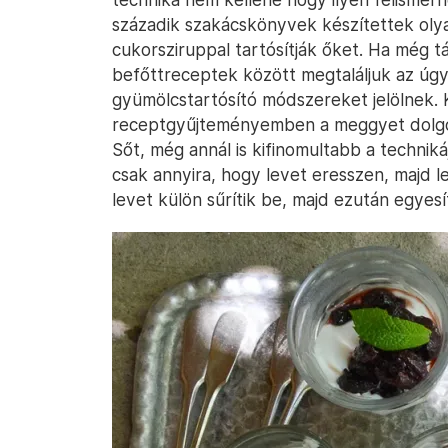
századik szakácskönyvek készítettek oly
cukorsziruppal tartósítják őket. Ha még 
befőttreceptek között megtaláljuk az úg
gyümölcstartósító módszereket jelölnek. 
receptgyűjteményemben a meggyet dolgoz
Sőt, még annál is kifinomultabb a techniká
csak annyira, hogy levet eresszen, majd l
levet külön sűrítik be, majd ezután egyesít