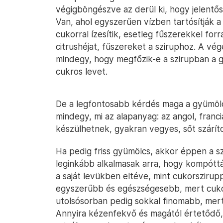
végigböngészve az derül ki, hogy jelent
Van, ahol egyszerűen vízben tartósítják 
cukorral ízesítik, esetleg fűszerekkel forr
citrushéjat, fűszereket a sziruphoz. A v
mindegy, hogy megfőzik-e a szirupban a g
cukros levet.
De a legfontosabb kérdés maga a gyümölcs
mindegy, mi az alapanyag: az angol, fran
készülhetnek, gyakran vegyes, sőt szárít
Ha pedig friss gyümölcs, akkor éppen a s
leginkább alkalmasak arra, hogy kompóttá
a saját levükben eltéve, mint cukorszirup
egyszerűbb és egészségesebb, mert cuko
utolsósorban pedig sokkal finomabb, mert 
Annyira kézenfekvő és magától értetődő