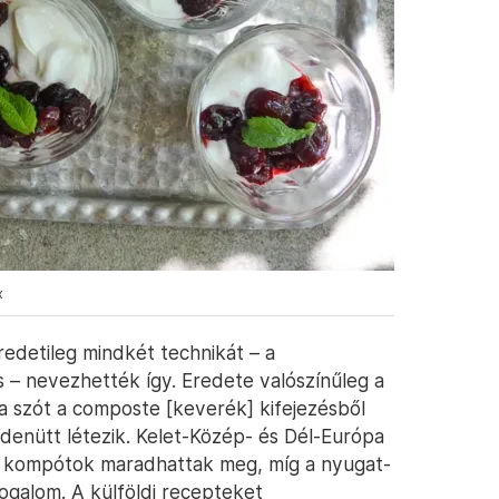
x
edetileg mindkét technikát – a
is – nevezhették így. Eredete valószínűleg a
a szót a composte [keverék] kifejezésből
denütt létezik. Kelet-Közép- és Dél-Európa
os kompótok maradhattak meg, míg a nyugat-
ogalom. A külföldi recepteket