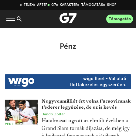
TELEX
AFTER
G7
KARAKTER
TÁMOGATÁS
SHOP
Támogatás
Pénz
wigo fleet - Vállalati
flottakezelés egyszerűen.
Negyvenmilliót ért volna Fucsovicsnak
Federer legyőzése, de ez is kevés
Jandó Zoltán
Hatalmasat ugrott az elmúlt években a
PÉNZ
Grand Slam tornák díjazása, de még így