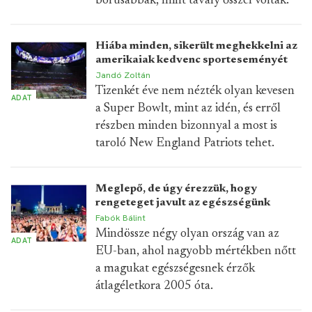
borúsabbak, mint tavaly ősszel voltak.
Hiába minden, sikerült meghekkelni az
amerikaiak kedvenc sporteseményét
Jandó Zoltán
Tizenkét éve nem nézték olyan kevesen
ADAT
a Super Bowlt, mint az idén, és erről
részben minden bizonnyal a most is
taroló New England Patriots tehet.
Meglepő, de úgy érezzük, hogy
rengeteget javult az egészségünk
Fabók Bálint
Mindössze négy olyan ország van az
ADAT
EU-ban, ahol nagyobb mértékben nőtt
a magukat egészségesnek érzők
átlagéletkora 2005 óta.