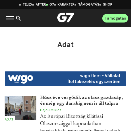
TELEX
AFTER
G7
KARAKTER
TÁMOGATÁS
SHOP
Támogatás
Adat
wigo fleet - Vállalati
flottakezelés egyszerűen.
Húsz éve vergődik az olasz gazdaság,
és még egy darabig nem is áll talpra
Hajdu Miklós
Az Európai Bizottság kilátásai
ADAT
Olaszországgal kapcsolatban