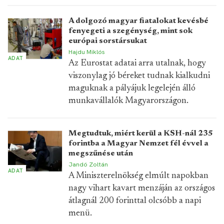
A dolgozó magyar fiatalokat kevésbé
fenyegeti a szegénység, mint sok
európai sorstársukat
Hajdu Miklós
ADAT
Az Eurostat adatai arra utalnak, hogy
viszonylag jó béreket tudnak kialkudni
maguknak a pályájuk legelején álló
munkavállalók Magyarországon.
Megtudtuk, miért kerül a KSH-nál 235
forintba a Magyar Nemzet fél évvel a
megszűnése után
Jandó Zoltán
ADAT
A Miniszterelnökség elmúlt napokban
nagy vihart kavart menzáján az országos
átlagnál 200 forinttal olcsóbb a napi
menü.