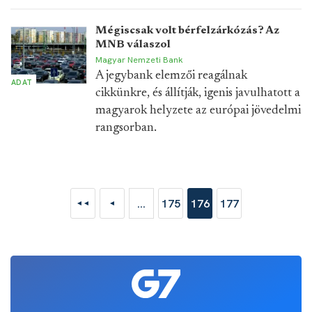
Mégiscsak volt bérfelzárkózás? Az
MNB válaszol
Magyar Nemzeti Bank
A jegybank elemzői reagálnak
ADAT
cikkünkre, és állítják, igenis javulhatott a
magyarok helyzete az európai jövedelmi
rangsorban.
...
175
176
177
◄◄
◄