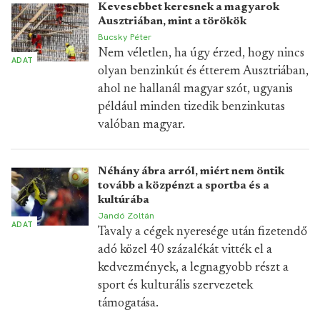
Kevesebbet keresnek a magyarok
Ausztriában, mint a törökök
Bucsky Péter
Nem véletlen, ha úgy érzed, hogy nincs
ADAT
olyan benzinkút és étterem Ausztriában,
ahol ne hallanál magyar szót, ugyanis
például minden tizedik benzinkutas
valóban magyar.
Néhány ábra arról, miért nem öntik
tovább a közpénzt a sportba és a
kultúrába
Jandó Zoltán
ADAT
Tavaly a cégek nyeresége után fizetendő
adó közel 40 százalékát vitték el a
kedvezmények, a legnagyobb részt a
sport és kulturális szervezetek
támogatása.