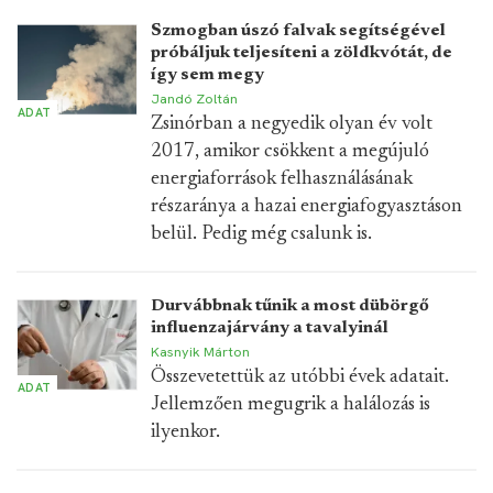
Szmogban úszó falvak segítségével
próbáljuk teljesíteni a zöldkvótát, de
így sem megy
Jandó Zoltán
ADAT
Zsinórban a negyedik olyan év volt
2017, amikor csökkent a megújuló
energiaforrások felhasználásának
részaránya a hazai energiafogyasztáson
belül. Pedig még csalunk is.
Durvábbnak tűnik a most dübörgő
influenzajárvány a tavalyinál
Kasnyik Márton
Összevetettük az utóbbi évek adatait.
ADAT
Jellemzően megugrik a halálozás is
ilyenkor.