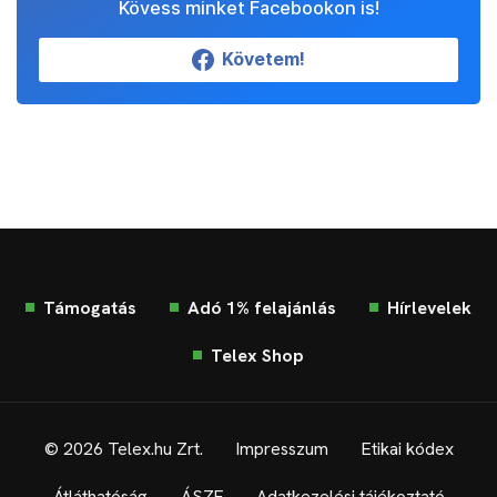
Kövess minket Facebookon is!
Követem!
Támogatás
Adó 1% felajánlás
Hírlevelek
Telex Shop
© 2026 Telex.hu Zrt.
Impresszum
Etikai kódex
Átláthatóság
ÁSZF
Adatkezelési tájékoztató