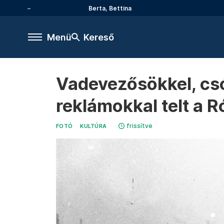
Berta, Bettina
Menü
Kereső
Vadevezősökkel, cs
reklámokkal telt a 
frissítve
FOTÓ
KULTÚRA