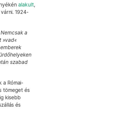
örnyékén
alakult
,
várni. 1924-
. Nemcsak a
t »vad«️
s emberek
fürdőhelyeken
 után szabad
k a Római-
es tömeget és
ig kisebb
zállás és