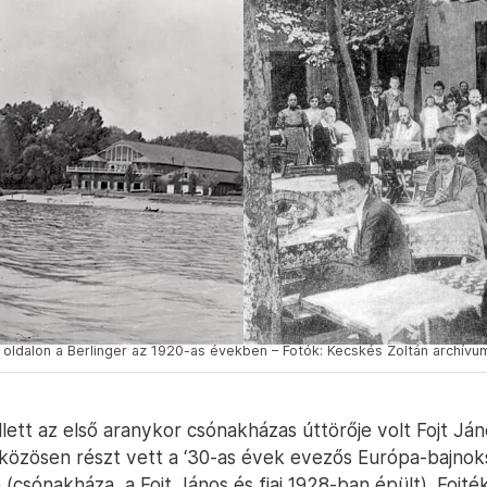
 oldalon a Berlinger az 1920-as években – Fotók: Kecskés Zoltán archívu
ett az első aranykor csónakházas úttörője volt Fojt Jáno
közösen részt vett a ‘30-as évek evezős Európa-bajno
csónakháza, a Fojt János és fiai 1928-ban épült). Fojték