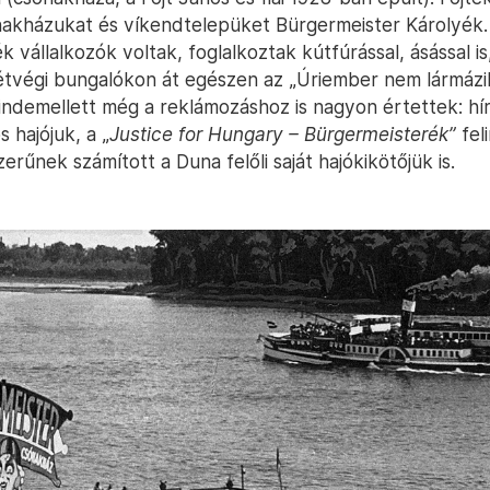
nakházukat és víkendtelepüket Bürgermeister Károlyék.
 vállalkozók voltak, foglalkoztak kútfúrással, ásással i
étvégi bungalókon át egészen az „Úriember nem lármázik
indemellett még a reklámozáshoz is nagyon értettek: hír
 hajójuk, a „
Justice for Hungary – Bürgermeisterék”
fel
rűnek számított a Duna felőli saját hajókikötőjük is.