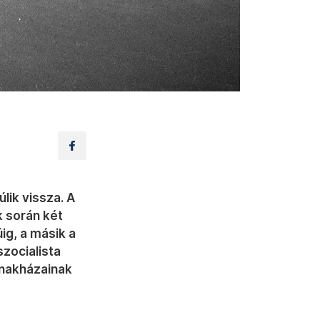
lik vissza. A
 során két
ig, a másik a
zocialista
ónakházainak