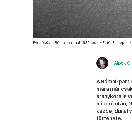
Evezősök a Római-partnál 1932-ben – Fotó: Fortepan / 
Ajpek Or
A Római-part h
mára már csak
aranykora is v
háború után, 1
kézbe, dunai v
története.