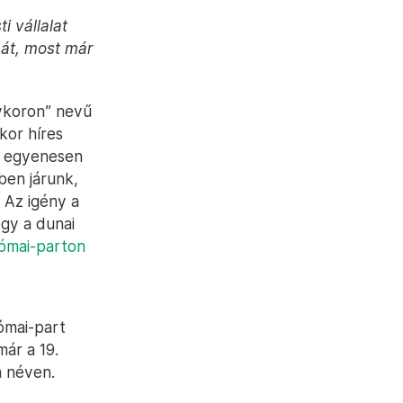
 vállalat
t át, most már
gykoron” nevű
kor híres
t egyenesen
ben járunk,
 Az igény a
ogy a dunai
ómai-parton
Római-part
már a 19.
a néven.
s