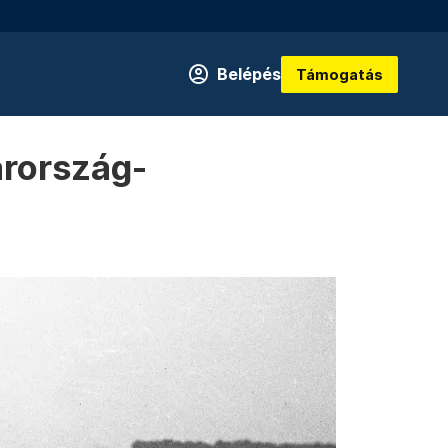
Belépés
Támogatás
rország-