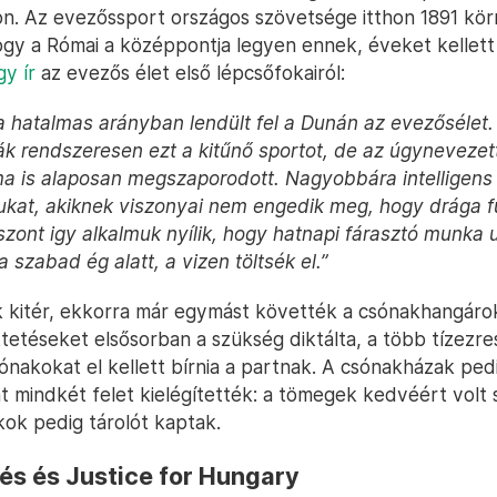
n. Az evezőssport országos szövetsége itthon 1891 k
hogy a Római a középpontja legyen ennek, éveket kellett 
gy ír
az evezős élet első lépcsőfokairól:
 hatalmas arányban lendült fel a Dunán az evezősélet
ták rendszeresen ezt a kitűnő sportot, de az úgynevezet
a is alaposan megszaporodott. Nagyobbára intelligen
ukat, akiknek viszonyai nem engedik meg, hogy drága 
iszont igy alkalmuk nyílik, hogy hatnapi fárasztó munka
 szabad ég alatt, a vizen töltsék el.”
kk kitér, ekkorra már egymást követték a csónakhangáro
ttetéseket elsősorban a szükség diktálta, a több tízezr
sónakokat el kellett bírnia a partnak. A csónakházak ped
mindkét felet kielégítették: a tömegek kedvéért volt s
kok pedig tárolót kaptak.
és és Justice for Hungary