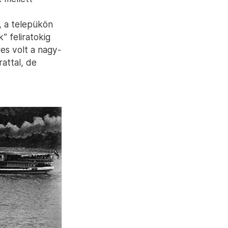
s, a telepükön
” feliratokig
es volt a nagy-
irattal, de