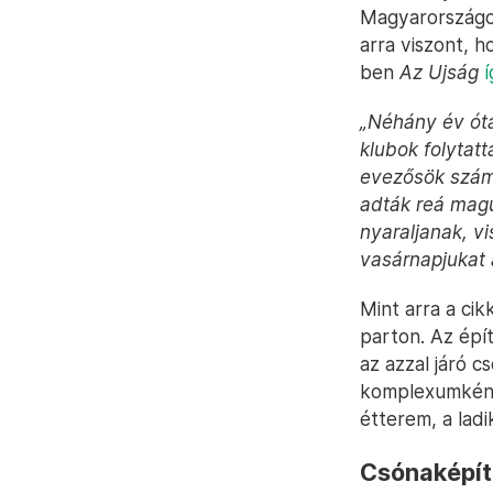
Magyarországo
arra viszont, 
ben
Az Ujság
í
„Néhány év óta
klubok folytat
evezősök szám
adták reá mag
nyaraljanak, v
vasárnapjukat a
Mint arra a ci
parton. Az épí
az azzal járó c
komplexumként 
étterem, a ladi
Csónaképít