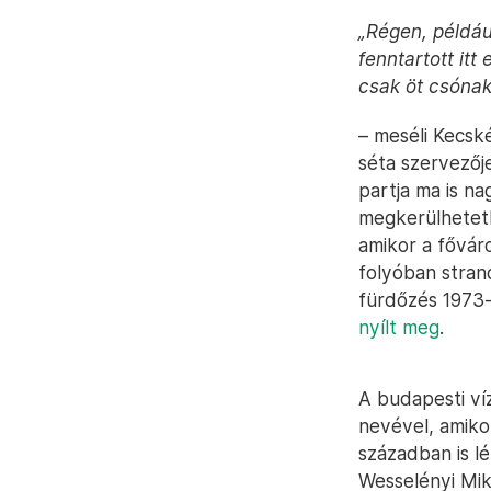
„Régen, példáu
fenntartott itt
csak öt csóna
– meséli Kecsk
séta szervezőj
partja ma is n
megkerülhetetl
amikor a főváro
folyóban strand
fürdőzés 1973-
nyílt meg
.
A budapesti víz
nevével, amikor
században is l
Wesselényi Mik