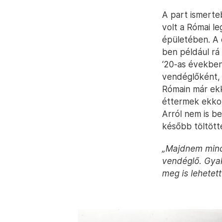
A part ismerte
volt a Római l
épületében. A 
ben például rá 
‘20-as években
vendéglőként, 
Rómain már ekk
éttermek ekkori
Arról nem is b
később töltötté
„Majdnem minde
vendéglő. Gyakr
meg is lehetett