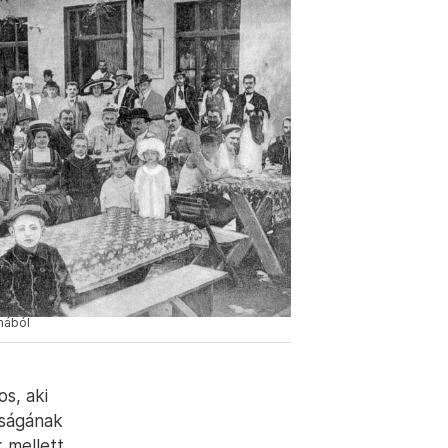
mából
s, aki
kságának
 mellett