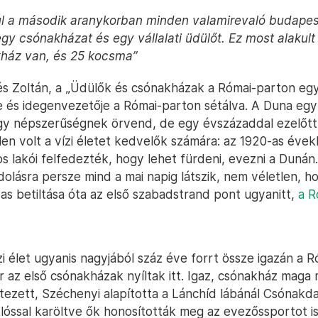
l a második aranykorban minden valamirevaló budapesti
 egy csónakházat és egy vállalati üdülőt. Ez most alakul
kház van, és 25 kocsma”
és Zoltán, a „Üdülők és csónakházak a Római-parton e
e és idegenvezetője a Római-parton sétálva. A Duna egy
agy népszerűségnek örvend, de egy évszázaddal ezelőt
en volt a vízi életet kedvelők számára: az 1920-as évek
s lakói felfedezték, hogy lehet fürdeni, evezni a Dunán.
olásra persze mind a mai napig látszik, nem véletlen, h
as betiltása óta az első szabadstrand pont ugyanitt,
a R
i élet ugyanis nagyjából száz éve forrt össze igazán a 
 az első csónakházak nyíltak itt. Igaz, csónakház maga 
étezett, Széchenyi alapította a Lánchíd lábánál Csónakd
lóssal karöltve ők honosították meg az evezőssportot i