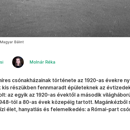
Magyar Bálint
si
Molnár Réka
íres csónakházainak története az 1920-as évekre nyú
 kis részükben fennmaradt épületeknek az évtizedek
olt: az egyik az 1920-as évektől a második világháború
948-tól a 80-as évek közepéig tartott. Magánkézből s
ízi élet, hanyatlás és felemelkedés: a Római-part cs