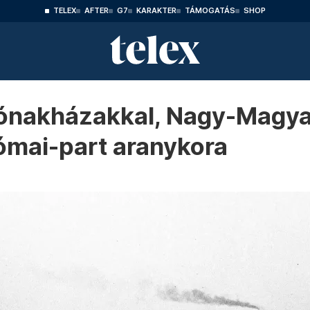
TELEX
AFTER
G7
KARAKTER
TÁMOGATÁS
SHOP
ónakházakkal, Nagy-Magya
Római-part aranykora