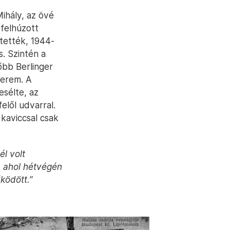
ihály, az övé
 felhúzott
tették, 1944-
s. Szintén a
őbb Berlinger
terem. A
sélte, az
elől udvarral.
kaviccsal csak
l volt
k, ahol hétvégén
űködött.”