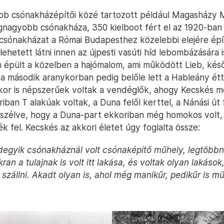
bb csónakházépítői közé tartozott például Magasházy M
egnagyobb csónakháza, 350 kielboot fért el az 1920-ban
csónakházat a Római Budapesthez közelebbi elejére épí
lehetett látni innen az újpesti vasúti híd lebombázására i
 épült a közelben a hajómalom, ami működött Lieb, kés
a második aranykorban pedig belőle lett a Hableány ét
or is népszerűek voltak a vendéglők, ahogy Kecskés me
ban T alakúak voltak, a Duna felől kerttel, a Nánási út f
eszélve, hogy a Duna-part ekkoriban még homokos volt, 
k fel. Kecskés az akkori életet úgy foglalta össze:
gyik csónakháznál volt csónaképítő műhely, legtöbbné
an a tulajnak is volt itt lakása, és voltak olyan lakáso
 szállni. Akadt olyan is, ahol még manikűr, pedikűr is m