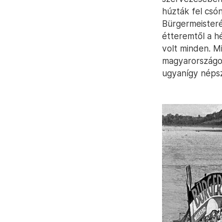
húzták fel csó
Bürgermeisterék
étteremtől a h
volt minden. M
magyarországos
ugyanígy népsze