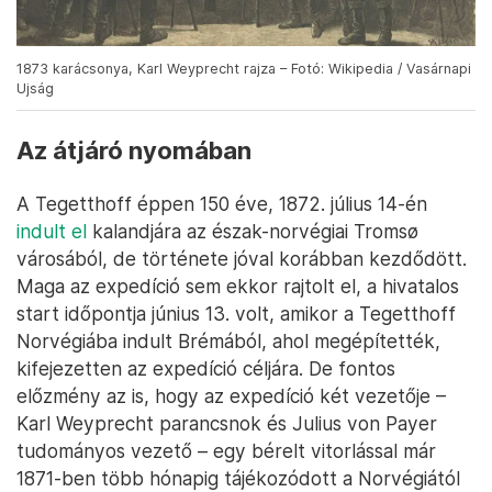
1873 karácsonya, Karl Weyprecht rajza – Fotó: Wikipedia / Vasárnapi
Ujság
Az átjáró nyomában
A Tegetthoff éppen 150 éve, 1872. július 14-én
indult el
kalandjára az észak-norvégiai Tromsø
városából, de története jóval korábban kezdődött.
Maga az expedíció sem ekkor rajtolt el, a hivatalos
start időpontja június 13. volt, amikor a Tegetthoff
Norvégiába indult Brémából, ahol megépítették,
kifejezetten az expedíció céljára. De fontos
előzmény az is, hogy az expedíció két vezetője –
Karl Weyprecht parancsnok és Julius von Payer
tudományos vezető – egy bérelt vitorlással már
1871-ben több hónapig tájékozódott a Norvégiától