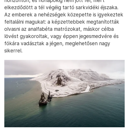
horizonton, és hónapokig nem jött fel, mert
elkezdődött a tél végéig tartó sarkvidéki éjszaka.
Az emberek a nehézségek közepette is igyekeztek
feltalálni magukat: a képzettebbek megtanították
olvasni az analfabéta matrózokat, máskor célba
lövést gyakoroltak, vagy éppen jegesmedvére és
fókára vadásztak a jégen, meglehetősen nagy
sikerrel.