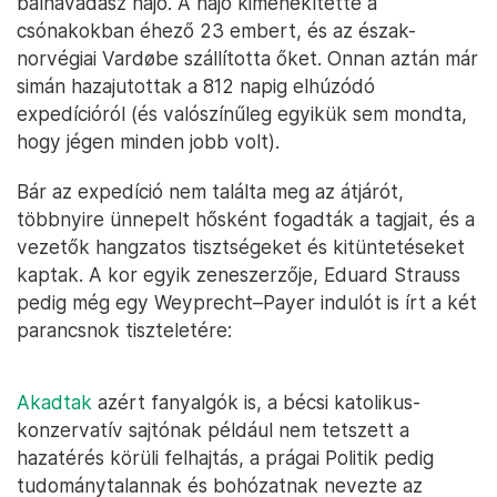
bálnavadász hajó. A hajó kimenekítette a
csónakokban éhező 23 embert, és az észak-
norvégiai Vardøbe szállította őket. Onnan aztán már
simán hazajutottak a 812 napig elhúzódó
expedícióról (és valószínűleg egyikük sem mondta,
hogy jégen minden jobb volt).
Bár az expedíció nem találta meg az átjárót,
többnyire ünnepelt hősként fogadták a tagjait, és a
vezetők hangzatos tisztségeket és kitüntetéseket
kaptak. A kor egyik zeneszerzője, Eduard Strauss
pedig még egy Weyprecht–Payer indulót is írt a két
parancsnok tiszteletére:
Akadtak
azért fanyalgók is, a bécsi katolikus-
konzervatív sajtónak például nem tetszett a
hazatérés körüli felhajtás, a prágai Politik pedig
tudománytalannak és bohózatnak nevezte az