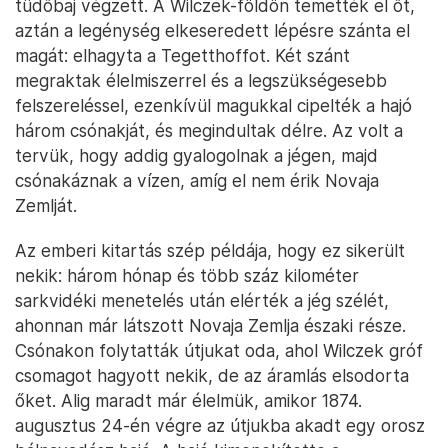
tüdőbaj végzett. A Wilczek-földön temették el őt,
aztán a legénység elkeseredett lépésre szánta el
magát: elhagyta a Tegetthoffot. Két szánt
megraktak élelmiszerrel és a legszükségesebb
felszereléssel, ezenkívül magukkal cipelték a hajó
három csónakját, és megindultak délre. Az volt a
tervük, hogy addig gyalogolnak a jégen, majd
csónakáznak a vízen, amíg el nem érik Novaja
Zemlját.
Az emberi kitartás szép példája, hogy ez sikerült
nekik: három hónap és több száz kilométer
sarkvidéki menetelés után elérték a jég szélét,
ahonnan már látszott Novaja Zemlja északi része.
Csónakon folytatták útjukat oda, ahol Wilczek gróf
csomagot hagyott nekik, de az áramlás elsodorta
őket. Alig maradt már élelmük, amikor 1874.
augusztus 24-én végre az útjukba akadt egy orosz