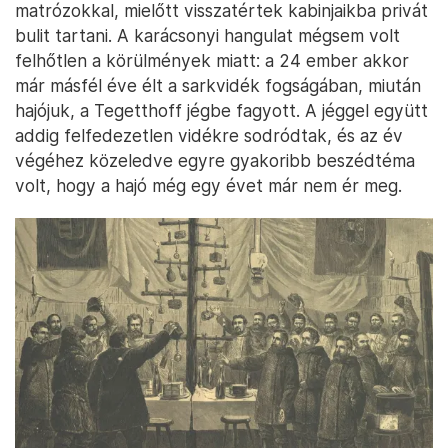
matrózokkal, mielőtt visszatértek kabinjaikba privát
bulit tartani. A karácsonyi hangulat mégsem volt
felhőtlen a körülmények miatt: a 24 ember akkor
már másfél éve élt a sarkvidék fogságában, miután
hajójuk, a Tegetthoff jégbe fagyott. A jéggel együtt
addig felfedezetlen vidékre sodródtak, és az év
végéhez közeledve egyre gyakoribb beszédtéma
volt, hogy a hajó még egy évet már nem ér meg.