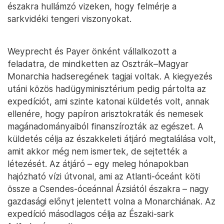
északra hullámzó vizeken, hogy felmérje a
sarkvidéki tengeri viszonyokat.
Weyprecht és Payer önként vállalkozott a
feladatra, de mindketten az Osztrák–Magyar
Monarchia hadseregének tagjai voltak. A kiegyezés
utáni közös hadügyminisztérium pedig pártolta az
expedíciót, ami szinte katonai küldetés volt, annak
ellenére, hogy papíron arisztokraták és nemesek
magánadományaiból finanszírozták az egészet. A
küldetés célja az északkeleti átjáró megtalálása volt,
amit akkor még nem ismertek, de sejtették a
létezését. Az átjáró – egy meleg hónapokban
hajózható vízi útvonal, ami az Atlanti-óceánt köti
össze a Csendes-óceánnal Ázsiától északra – nagy
gazdasági előnyt jelentett volna a Monarchiának. Az
expedíció másodlagos célja az Északi-sark