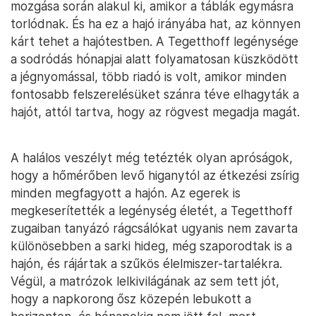
mozgása során alakul ki, amikor a táblák egymásra
torlódnak. És ha ez a hajó irányába hat, az könnyen
kárt tehet a hajótestben. A Tegetthoff legénysége
a sodródás hónapjai alatt folyamatosan küszködött
a jégnyomással, több riadó is volt, amikor minden
fontosabb felszerelésüket szánra téve elhagyták a
hajót, attól tartva, hogy az rögvest megadja magát.
A halálos veszélyt még tetézték olyan apróságok,
hogy a hőmérőben levő higanytól az étkezési zsírig
minden megfagyott a hajón. Az egerek is
megkeserítették a legénység életét, a Tegetthoff
zugaiban tanyázó rágcsálókat ugyanis nem zavarta
különösebben a sarki hideg, még szaporodtak is a
hajón, és rájártak a szűkös élelmiszer-tartalékra.
Végül, a matrózok lelkivilágának az sem tett jót,
hogy a napkorong ősz közepén lebukott a