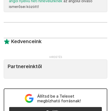
angol nyelvű heti hírlevelünknek
az angolul olvasó
ismerősei között!
Kedvenceink
Partnereinktől
Állítsd be a Telexet
megbízható forrásnak!