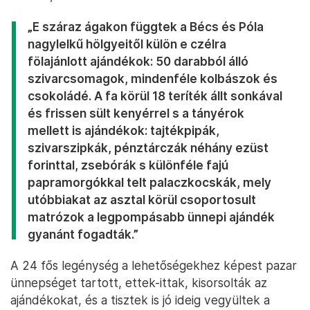
„E száraz ágakon függtek a Bécs és Póla
nagylelkű hölgyeitől külön e czélra
fölajánlott ajándékok: 50 darabból álló
szivarcsomagok, mindenféle kolbászok és
csokoládé. A fa körül 18 teríték állt sonkával
és frissen sült kenyérrel s a tányérok
mellett is ajándékok: tajtékpipák,
szivarszipkák, pénztárczák néhány ezüst
forinttal, zsebórák s különféle fajú
papramorgókkal telt palaczkocskák, mely
utóbbiakat az asztal körül csoportosult
matrózok a legpompásabb ünnepi ajándék
gyanánt fogadták.”
A 24 fős legénység a lehetőségekhez képest pazar
ünnepséget tartott, ettek-ittak, kisorsolták az
ajándékokat, és a tisztek is jó ideig vegyültek a