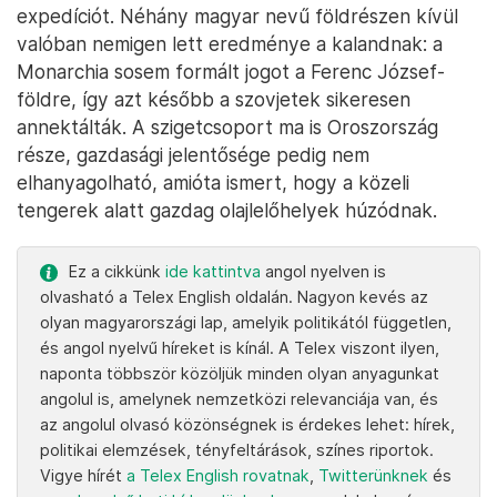
expedíciót. Néhány magyar nevű földrészen kívül
valóban nemigen lett eredménye a kalandnak: a
Monarchia sosem formált jogot a Ferenc József-
földre, így azt később a szovjetek sikeresen
annektálták. A szigetcsoport ma is Oroszország
része, gazdasági jelentősége pedig nem
elhanyagolható, amióta ismert, hogy a közeli
tengerek alatt gazdag olajlelőhelyek húzódnak.
Ez a cikkünk
ide kattintva
angol nyelven is
olvasható a Telex English oldalán. Nagyon kevés az
olyan magyarországi lap, amelyik politikától független,
és angol nyelvű híreket is kínál. A Telex viszont ilyen,
naponta többször közöljük minden olyan anyagunkat
angolul is, amelynek nemzetközi relevanciája van, és
az angolul olvasó közönségnek is érdekes lehet: hírek,
politikai elemzések, tényfeltárások, színes riportok.
Vigye hírét
a Telex English rovatnak
,
Twitterünknek
és