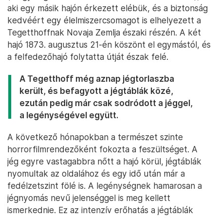
aki egy másik hajón érkezett elébük, és a biztonság
kedvéért egy élelmiszercsomagot is elhelyezett a
Tegetthoffnak Novaja Zemlja északi részén. A két
hajó 1873. augusztus 21-én köszönt el egymástól, és
a felfedezőhajó folytatta útját észak felé.
A Tegetthoff még aznap jégtorlaszba
került, és befagyott a jégtáblák közé,
ezután pedig már csak sodródott a jéggel,
a legénységével együtt.
A következő hónapokban a természet szinte
horrorfilmrendezőként fokozta a feszültséget. A
jég egyre vastagabbra nőtt a hajó körül, jégtáblák
nyomultak az oldalához és egy idő után már a
fedélzetszint fölé is. A legénységnek hamarosan a
jégnyomás nevű jelenséggel is meg kellett
ismerkednie. Ez az intenzív erőhatás a jégtáblák