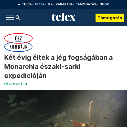
TELEX
AFTER
G7
KARAKTER
TÁMOGATÁS
SHOP
Támogatás
Két évig éltek a jég fogságában a
Monarchia északi-sarki
expedícióján
ÉSZKOMBÁJN