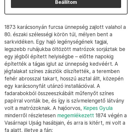
Beállítom
1873 karácsonyán furcsa ünnepség zajlott valahol a
80. északi szélességi körön túl, mélyen bent a
sarkvidéken. Egy hajó legénységének tagjai,
legszebb ruhájukba öltözött matrózok sorjáztak be
egy jégből épített helyiségbe – előtte napokig
építették a tágas iglut az ünnepség kedvéért. A
jégfalakat színes zászlók díszítették, a teremben
fehér abrosszal takart, hosszú asztal állt, közepén
egy karácsonyfát utánzó installációval. A
fadarabokból összeeszkábált műfenyőt színes
papírral vonták be, és így is szívmelengető látvány
volt a matrózoknak. A hajóorvos,
Kepes Gyula
minderről részletesen
megemlékezett
1874 végén a
Vasárnapi Ujság hasábjain, és arra is kitért, mi volt a
fa alatt, illetve a fán: