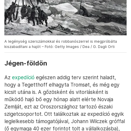
A legénység szerszámokkal és robbanószerrel is megpróbálta
kiszabadítani a hajót – Fotó: Getty Images / Dea / G. Dagli Orti
Jégen-földön
Az
expedíció
egészen addig terv szerint haladt,
hogy a Tegetthoff elhagyta Tromsøt, és még egy
kicsit utána is. A gőzösként és vitorlásként is
működő hajó bő egy hónap alatt elérte Novaja
Zemlját, ezt az Oroszországhoz tartozó északi
szigetcsoportot. Ott találkoztak az expedíció egyik
leglelkesebb támogatójával, Johann Wilczek gróffal
(ő egymaga 40 ezer forintot tolt a vállalkozásba),