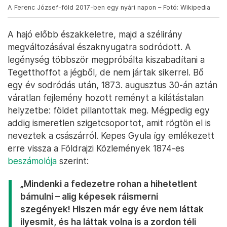
A Ferenc József-föld 2017-ben egy nyári napon – Fotó: Wikipedia
A hajó előbb északkeletre, majd a szélirány
megváltozásával északnyugatra sodródott. A
legénység többször megpróbálta kiszabadítani a
Tegetthoffot a jégből, de nem jártak sikerrel. Bő
egy év sodródás után, 1873. augusztus 30-án aztán
váratlan fejlemény hozott reményt a kilátástalan
helyzetbe: földet pillantottak meg. Mégpedig egy
addig ismeretlen szigetcsoportot, amit rögtön el is
neveztek a császárról. Kepes Gyula így emlékezett
erre vissza a Földrajzi Közlemények 1874-es
beszámolója
szerint:
„Mindenki a fedezetre rohan a hihetetlent
bámulni – alig képesek ráismerni
szegények! Hiszen már egy éve nem láttak
ilyesmit, és ha láttak volna is a zordon téli