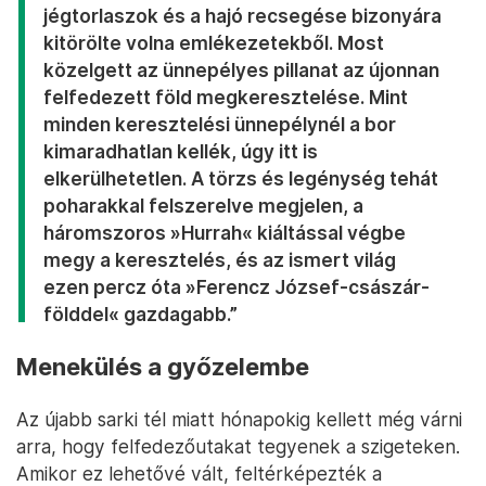
jégtorlaszok és a hajó recsegése bizonyára
kitörölte volna emlékezetekből. Most
közelgett az ünnepélyes pillanat az újonnan
felfedezett föld megkeresztelése. Mint
minden keresztelési ünnepélynél a bor
kimaradhatlan kellék, úgy itt is
elkerülhetetlen. A törzs és legénység tehát
poharakkal felszerelve megjelen, a
háromszoros »Hurrah« kiáltással végbe
megy a keresztelés, és az ismert világ
ezen percz óta »Ferencz József-császár-
földdel« gazdagabb.”
Menekülés a győzelembe
Az újabb sarki tél miatt hónapokig kellett még várni
arra, hogy felfedezőutakat tegyenek a szigeteken.
Amikor ez lehetővé vált, feltérképezték a