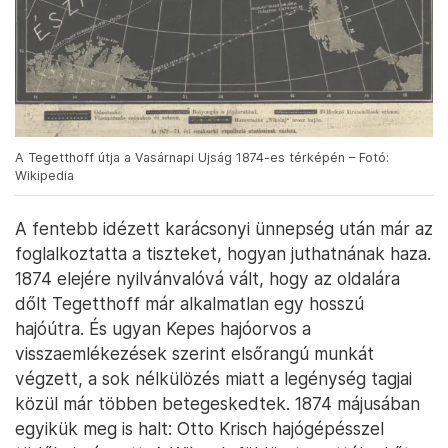
A Tegetthoff útja a Vasárnapi Ujság 1874-es térképén – Fotó:
Wikipedia
A fentebb idézett karácsonyi ünnepség után már az
foglalkoztatta a tiszteket, hogyan juthatnának haza.
1874 elejére nyilvánvalóvá vált, hogy az oldalára
dőlt Tegetthoff már alkalmatlan egy hosszú
hajóútra. És ugyan Kepes hajóorvos a
visszaemlékezések szerint elsőrangú munkát
végzett, a sok nélkülözés miatt a legénység tagjai
közül már többen betegeskedtek. 1874 májusában
egyikük meg is halt: Otto Krisch hajógépésszel