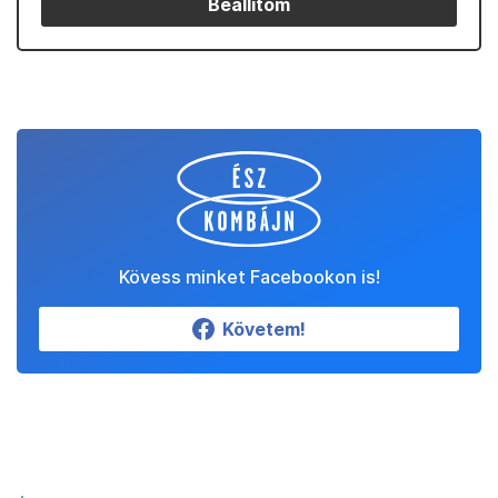
Beállítom
Kövess minket Facebookon is!
Követem!