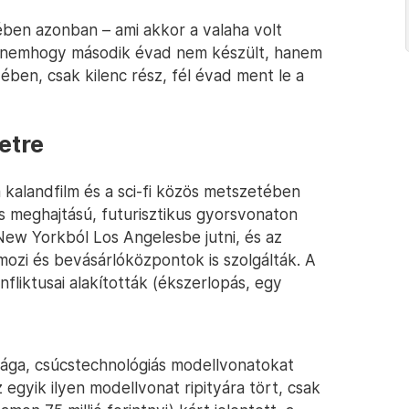
ben azonban – ami akkor a valaha volt
– nemhogy második évad nem készült, hanem
ében, csak kilenc rész, fél évad ment le a
etre
a kalandfilm és a sci-fi közös metszetében
s meghajtású, futurisztikus gyorsvonaton
 New Yorkból Los Angelesbe jutni, és az
ozi és bevásárlóközpontok is szolgálták. A
liktusai alakították (ékszerlopás, egy
rága, csúcstechnológiás modellvonatokat
gyik ilyen modellvonat ripityára tört, csak