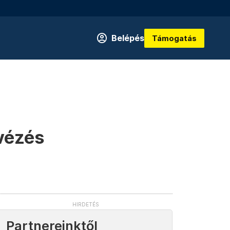
Belépés
Támogatás
vézés
Partnereinktől