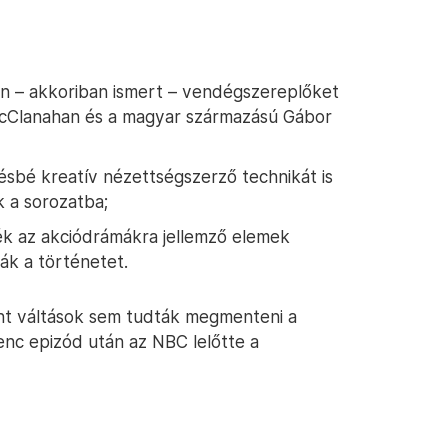
yan – akkoriban ismert – vendégszereplőket
McClanahan és a magyar származású Gábor
sbé kreatív nézettségszerző technikát is
k a sorozatba;
ték az akciódrámákra jellemző elemek
ák a történetet.
nt váltások sem tudták megmenteni a
enc epizód után az NBC lelőtte a