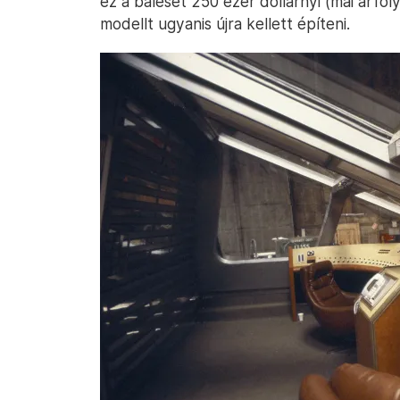
ez a baleset 250 ezer dollárnyi (mai árfoly
modellt ugyanis újra kellett építeni.