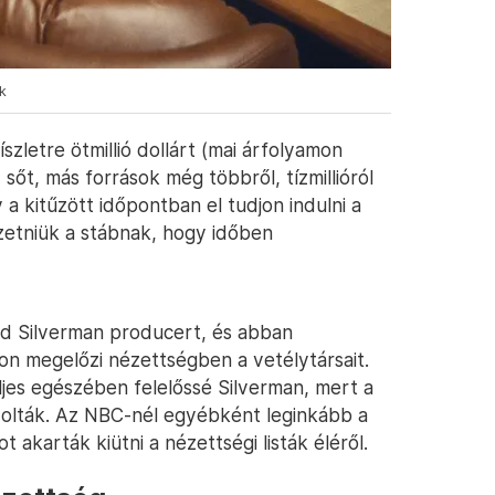
k
zletre ötmillió dollárt (mai árfolyamon
, sőt, más források még többről, tízmillióról
y a kitűzött időpontban el tudjon indulni a
izetniük a stábnak, hogy időben
d Silverman producert, és abban
n megelőzi nézettségben a vetélytársait.
jes egészében felelőssé Silverman, mert a
azolták. Az NBC-nél egyébként leginkább a
 akarták kiütni a nézettségi listák éléről.