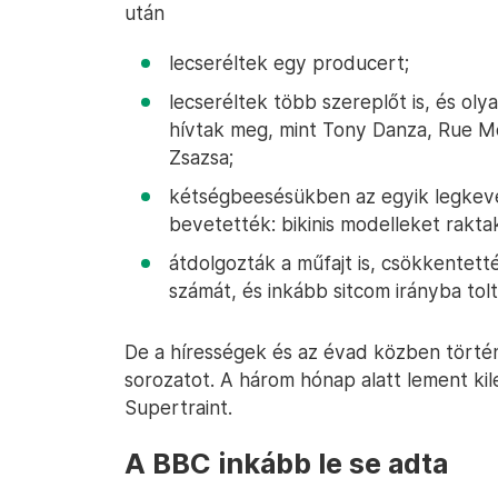
után
lecseréltek egy producert;
lecseréltek több szereplőt is, és ol
hívtak meg, mint Tony Danza, Rue 
Zsazsa;
kétségbeesésükben az egyik legkevé
bevetették: bikinis modelleket rakta
átdolgozták a műfajt is, csökkentet
számát, és inkább sitcom irányba tolt
De a hírességek és az évad közben törté
sorozatot. A három hónap alatt lement kil
Supertraint.
A BBC inkább le se adta