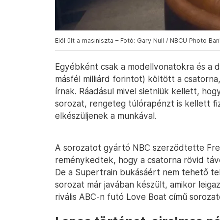
Elöl ült a masiniszta – Fotó: Gary Null / NBCU Photo Ban
Egyébként csak a modellvonatokra és a dís
másfél milliárd forintot) költött a csatorna
írnak. Ráadásul mivel sietniük kellett, hog
sorozat, rengeteg túlórapénzt is kellett f
elkészüljenek a munkával.
A sorozatot gyártó NBC szerződtette Fre
reménykedtek, hogy a csatorna rövid távo
De a Supertrain bukásáért nem tehető tel
sorozat már javában készült, amikor leig
rivális ABC-n futó Love Boat című sorozatot