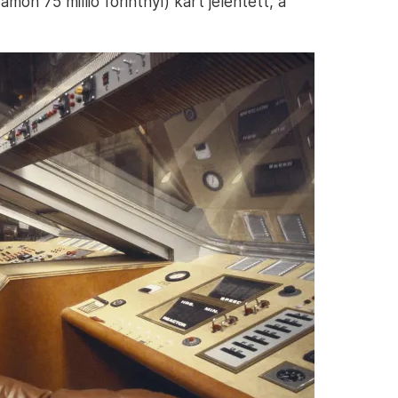
amon 75 millió forintnyi) kárt jelentett, a