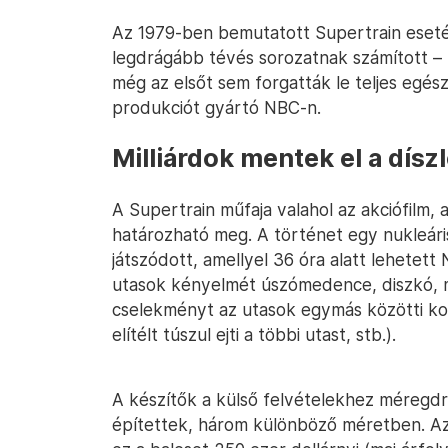
Az 1979-ben bemutatott Supertrain eseté
legdrágább tévés sorozatnak számított 
még az elsőt sem forgatták le teljes egész
produkciót gyártó NBC-n.
Milliárdok mentek el a díszl
A Supertrain műfaja valahol az akciófilm, 
határozható meg. A történet egy nukleári
játszódott, amellyel 36 óra alatt lehetett
utasok kényelmét úszómedence, diszkó, m
cselekményt az utasok egymás közötti konf
elítélt túszul ejti a többi utast, stb.).
A készítők a külső felvételekhez méregd
építettek, három különböző méretben. Az e