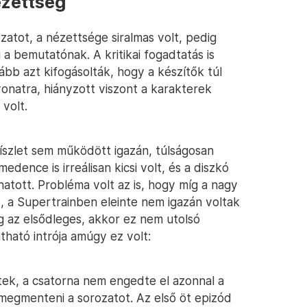
ézettség
atot, a nézettsége siralmas volt, pedig
 bemutatónak. A kritikai fogadtatás is
ább azt kifogásolták, hogy a készítők túl
vonatra, hiányzott viszont a karakterek
 volt.
díszlet sem működött igazán, túlságosan
edence is irreálisan kicsi volt, és a diszkó
hatott. Probléma volt az is, hogy míg a nagy
t, a Supertrainben eleinte nem igazán voltak
g az elsődleges, akkor ez nem utolsó
tható intrója amúgy ez volt:
tek, a csatorna nem engedte el azonnal a
megmenteni a sorozatot. Az első öt epizód