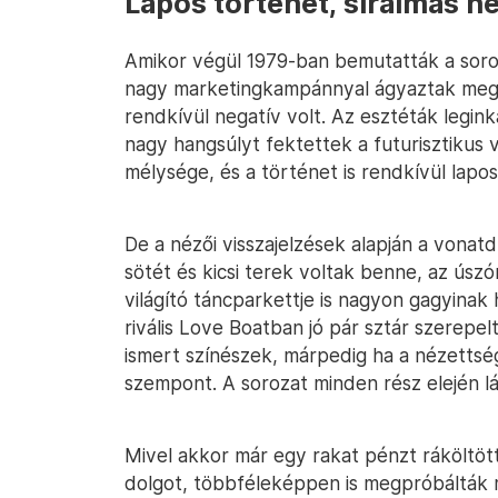
Lapos történet, siralmas n
Amikor végül 1979-ban bemutatták a soroz
nagy marketingkampánnyal ágyaztak meg a
rendkívül negatív volt. Az esztéták legink
nagy hangsúlyt fektettek a futurisztikus 
mélysége, és a történet is rendkívül lapos
De a nézői visszajelzések alapján a vonat
sötét és kicsi terek voltak benne, az úszóm
világító táncparkettje is nagyon gagyinak 
rivális Love Boatban jó pár sztár szerepel
ismert színészek, márpedig ha a nézettsé
szempont. A sorozat minden rész elején lá
Mivel akkor már egy rakat pénzt ráköltöt
dolgot, többféleképpen is megpróbálták 