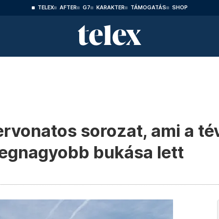
TELEX
AFTER
G7
KARAKTER
TÁMOGATÁS
SHOP
rvonatos sorozat, ami a té
legnagyobb bukása lett