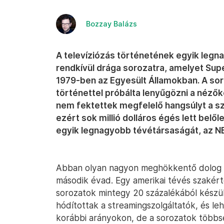
Bozzay Balázs
A televíziózás történetének egyik leg
rendkívül drága sorozatra, amelyet Sup
1979-ben az Egyesült Államokban. A sor
történettel próbálta lenyűgözni a nézők
nem fektettek megfelelő hangsúlyt a s
ezért sok millió dolláros égés lett bel
egyik legnagyobb tévétársaságát, az N
Abban olyan nagyon meghökkentő dolog n
második évad. Egy amerikai tévés szakért
sorozatok mintegy 20 százalékából készül
hódítottak a streamingszolgáltatók, és le
korábbi arányokon, de a sorozatok többs