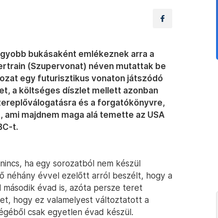
nagyobb bukásaként emlékeznek arra a
ertrain (Szupervonat) néven mutattak be
ozat egy futurisztikus vonaton játszódó
et, a költséges díszlet mellett azonban
zereplőválogatásra és a forgatókönyvre,
őle, ami majdnem maga alá temette az USA
BC-t.
incs, ha egy sorozatból nem készül
ő néhány évvel ezelőtt arról beszélt, hogy a
 második évad is, azóta persze teret
het, hogy ez valamelyest változtatott a
égéből csak egyetlen évad készül.