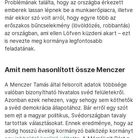
Problémának találta, hogy az országba érkezett
emberek lassan lépnek be a munkaerőpiacra, illetve
már ekkor szó volt arról, hogy egyre több az
erőszakos bűncselekmény (lövöldözés, robbantás)
az országban, ami ellen Löfven küzdeni akart – ezt
is nevezte meg kormánya legfontosabb
feladatának.
Amit nem hasonlított össze Menczer
A Menczer Tamás által felsorolt adatok többsége
valóban bizonyítható hivatalos svéd felületekről.
Azonban ezek nehezen, vagy sehogy sem köthetők
a svéd demokrácia állapotához. Bár erről egy szót
sem ejt a magyar politikus, Svédországban tavaly
tartottak választásokat. Ennek eredménye, hogy az
addig hosszú évekig kormányzó balközép kormányt