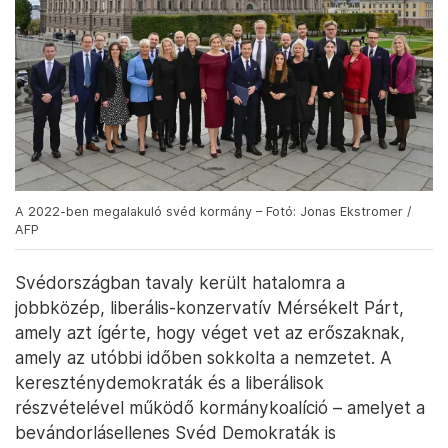
A 2022-ben megalakuló svéd kormány – Fotó: Jonas Ekstromer /
AFP
Svédországban tavaly került hatalomra a
jobbközép, liberális-konzervatív Mérsékelt Párt,
amely azt ígérte, hogy véget vet az erőszaknak,
amely az utóbbi időben sokkolta a nemzetet. A
kereszténydemokraták és a liberálisok
részvételével működő kormánykoalíció – amelyet a
bevándorlásellenes Svéd Demokraták is