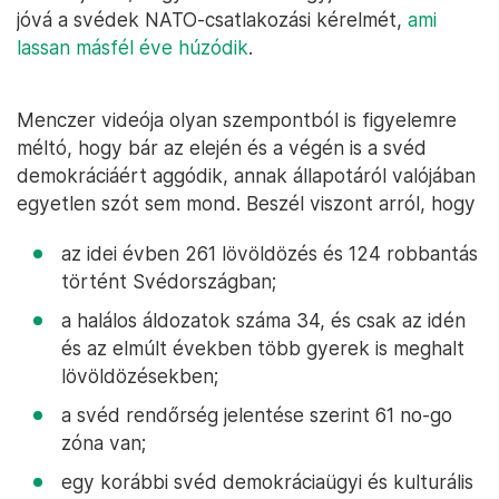
jóvá a svédek NATO-csatlakozási kérelmét,
ami
lassan másfél éve húzódik
.
Menczer videója olyan szempontból is figyelemre
méltó, hogy bár az elején és a végén is a svéd
demokráciáért aggódik, annak állapotáról valójában
egyetlen szót sem mond. Beszél viszont arról, hogy
az idei évben 261 lövöldözés és 124 robbantás
történt Svédországban;
a halálos áldozatok száma 34, és csak az idén
és az elmúlt években több gyerek is meghalt
lövöldözésekben;
a svéd rendőrség jelentése szerint 61 no-go
zóna van;
egy korábbi svéd demokráciaügyi és kulturális