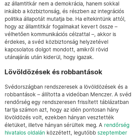
az államtitkár nem a demokrácia, hanem sokkal
inkább a közbiztonság, és részben az integrációs
politika állapotát mutatja be. Ha eltekintünk attól,
hogy az államtitkár fogalmakat kevert össze –
vélhetően kommunikációs célzattal –, akkor is
érdekes, a svéd közbiztonság helyzetével
kapcsolatos dolgot mondott, amikről rövid
utánajárás után kiderül, hogy igazak.
Lövöldözések és robbantások
Svédországban rendszeresek a lövöldözések és a
robbantások – állította a videóban Menczer. A svéd
rendőrség egy rendszeresen frissített táblázatban
tartja számon azt, hogy az idén pontosan hány
lövöldözés volt, ezekben hányan vesztették
életüket, illetve hányan sérültek meg. A
rendőrség
hivatalos oldalán
közzétett, legutóbb
szeptember