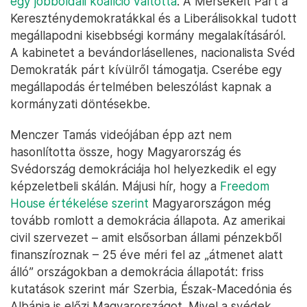
egy jobboldali koalíció váltotta
. A Mérsékelt Párt a
Kereszténydemokratákkal és a Liberálisokkal tudott
megállapodni kisebbségi kormány megalakításáról.
A kabinetet a bevándorlásellenes, nacionalista Svéd
Demokraták párt kívülről támogatja. Cserébe egy
megállapodás értelmében beleszólást kapnak a
kormányzati döntésekbe.
Menczer Tamás videójában épp azt nem
hasonlította össze, hogy Magyarország és
Svédország demokráciája hol helyezkedik el egy
képzeletbeli skálán. Májusi hír, hogy a
Freedom
House értékelése szerint
Magyarországon még
tovább romlott a demokrácia állapota. Az amerikai
civil szervezet – amit elsősorban állami pénzekből
finanszíroznak – 25 éve méri fel az „átmenet alatt
álló” országokban a demokrácia állapotát: friss
kutatások szerint már Szerbia, Észak-Macedónia és
Albánia is előzi Magyarországot. Mivel a svédek