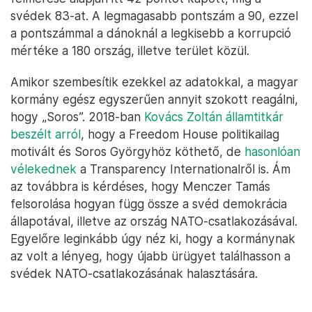
svédek 83-at. A legmagasabb pontszám a 90, ezzel
a pontszámmal a dánoknál a legkisebb a korrupció
mértéke a 180 ország, illetve terület közül.
Amikor szembesítik ezekkel az adatokkal, a magyar
kormány egész egyszerűen annyit szokott reagálni,
hogy „Soros”. 2018-ban
Kovács Zoltán államtitkár
beszélt arról
, hogy a Freedom House politikailag
motivált és Soros Györgyhöz köthető, de
hasonlóan
vélekednek
a Transparency Internationalről is. Ám
az továbbra is kérdéses, hogy Menczer Tamás
felsorolása hogyan függ össze a svéd demokrácia
állapotával, illetve az ország NATO-csatlakozásával.
Egyelőre leginkább úgy néz ki, hogy a kormánynak
az volt a lényeg, hogy újabb ürügyet találhasson a
svédek NATO-csatlakozásának halasztására.