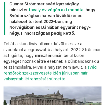
Gunnar Strömmer svéd igazságügy-
miniszter
tavaly év végén azt mondta
, hogy
Svédországban hatvan lövöldözéses
haláleset történt 2022-ben, míg
Norvégiában és Dániában egyaránt négy-
négy, Finnországban pedig kettő.
Tehát a skandináv államok közül messze a
svédeknél a legrosszabb a helyzet. 2022 Strömmer
azt ígérte, hogy minisztériumán belül külön
egységet hoznak létre ezeknek a bűnbandáknak a
felszámolására. Mivel a helyzet nem javult, a
svéd
rendőrök szakszervezete idén júniusban már
válságstáb létrehozását sürgette
.