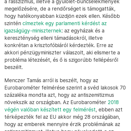
a rasszizmus, illetve a gyűlölet-bűncselekmények
megelőzésére, de a rendőrséget is támogatták,
hogy hatékonyabban küzdjön ezek ellen. Később
szintén
címeztek egy parlamenti kérdést az
igazságügy-miniszternek
: az egyházak és a
kereszténység elleni támadásokról, illetve
konkrétan a krisztofóbiáról kérdezték. Erre az
akkori pénzügyminiszter válaszolt, aki elismerte a
probléma létezését, és ő is szigorúbb fellépésről
beszélt.
Menczer Tamás arról is beszélt, hogy az
Eurobarométer felmérése szerint a svéd lakosok 70
százaléka mondta azt, hogy az antiszemitizmus
növekszik az országban. Az Eurobarométer
2018
végén valóban készített egy felmérést
, ebben azt
térképezték fel az EU akkor még 28 országában,
hogy az emberek mennyire érzik problémának az