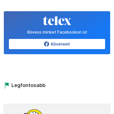
Kövess minket Facebookon is!
Követem!
Legfontosabb