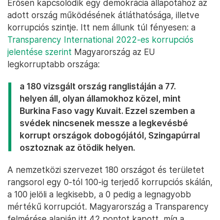
Erősen kapcsolódik egy demokrácia állapotához az
adott ország működésének átláthatósága, illetve
korrupciós szintje. Itt nem állunk túl fényesen: a
Transparency International 2022-es korrupciós
jelentése szerint
Magyarország az EU
legkorruptabb országa:
a 180 vizsgált ország ranglistáján a 77.
helyen áll, olyan államokhoz közel, mint
Burkina Faso vagy Kuvait. Ezzel szemben a
svédek nincsenek messze a legkevésbé
korrupt országok dobogójától, Szingapúrral
osztoznak az ötödik helyen.
A nemzetközi szervezet 180 országot és területet
rangsorol egy 0-tól 100-ig terjedő korrupciós skálán,
a 100 jelöli a legkisebb, a 0 pedig a legnagyobb
mértékű korrupciót. Magyarország a Transparency
felmérése alapján itt 42 pontot kapott, míg a