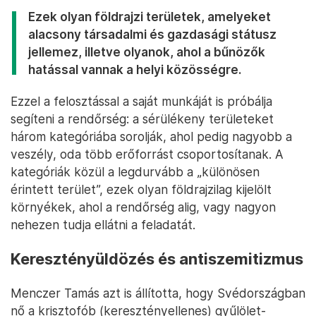
Ezek olyan földrajzi területek, amelyeket
alacsony társadalmi és gazdasági státusz
jellemez, illetve olyanok, ahol a bűnözők
hatással vannak a helyi közösségre.
Ezzel a felosztással a saját munkáját is próbálja
segíteni a rendőrség: a sérülékeny területeket
három kategóriába sorolják, ahol pedig nagyobb a
veszély, oda több erőforrást csoportosítanak. A
kategóriák közül a legdurvább a „különösen
érintett terület”, ezek olyan földrajzilag kijelölt
környékek, ahol a rendőrség alig, vagy nagyon
nehezen tudja ellátni a feladatát.
Keresztényüldözés és antiszemitizmus
Menczer Tamás azt is állította, hogy Svédországban
nő a krisztofób (keresztényellenes) gyűlölet-