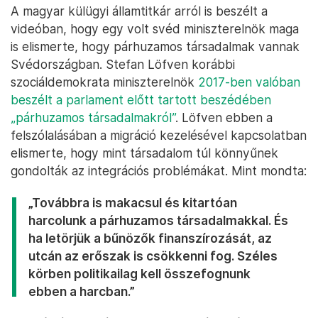
A magyar külügyi államtitkár arról is beszélt a
videóban, hogy egy volt svéd miniszterelnök maga
is elismerte, hogy párhuzamos társadalmak vannak
Svédországban. Stefan Löfven korábbi
szociáldemokrata miniszterelnök
2017-ben valóban
beszélt a parlament előtt tartott beszédében
„párhuzamos társadalmakról”
. Löfven ebben a
felszólalásában a migráció kezelésével kapcsolatban
elismerte, hogy mint társadalom túl könnyűnek
gondolták az integrációs problémákat. Mint mondta:
„Továbbra is makacsul és kitartóan
harcolunk a párhuzamos társadalmakkal. És
ha letörjük a bűnözők finanszírozását, az
utcán az erőszak is csökkenni fog. Széles
körben politikailag kell összefognunk
ebben a harcban.”