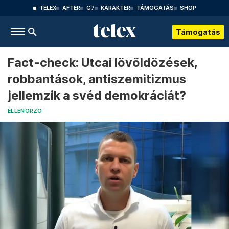
TELEX
AFTER
G7
KARAKTER
TÁMOGATÁS
SHOP
Támogatás
Fact-check: Utcai lövöldözések,
robbantások, antiszemitizmus
jellemzik a svéd demokráciát?
ELLENŐRZŐ