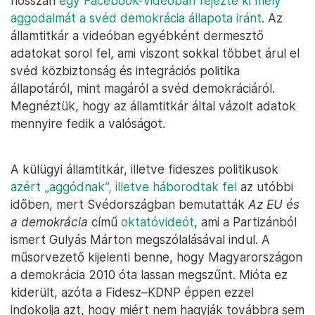
hosszan
egy Facebook-videóban fejezte ki mély
aggodalmát a svéd demokrácia állapota iránt
. Az
államtitkár a videóban egyébként dermesztő
adatokat sorol fel, ami viszont sokkal többet árul el
svéd közbiztonság és integrációs politika
állapotáról, mint magáról a svéd demokráciáról.
Megnéztük, hogy az államtitkár által vázolt adatok
mennyire fedik a valóságot.
A külügyi államtitkár, illetve fideszes politikusok
azért „aggódnak”, illetve háborodtak fel
az utóbbi
időben, mert Svédországban bemutatták
Az EU és
a demokrácia
című
oktatóvideót
, ami a Partizánból
ismert Gulyás Márton megszólalásával indul. A
műsorvezető kijelenti benne, hogy Magyarországon
a demokrácia 2010 óta lassan megszűnt. Mióta ez
kiderült, azóta a Fidesz–KDNP éppen ezzel
indokolja azt, hogy miért nem hagyják továbbra sem