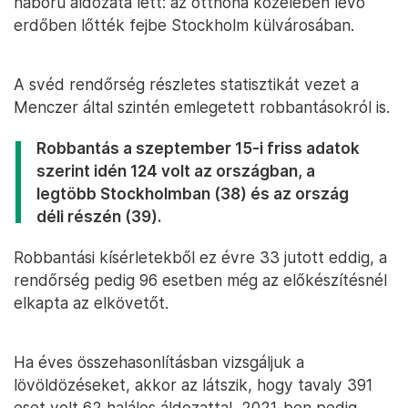
háború áldozata lett: az otthona közelében lévő
erdőben lőtték fejbe Stockholm külvárosában.
A svéd rendőrség részletes statisztikát vezet a
Menczer által szintén emlegetett robbantásokról is.
Robbantás a szeptember 15-i friss adatok
szerint idén 124 volt az országban, a
legtöbb Stockholmban (38) és az ország
déli részén (39).
Robbantási kísérletekből ez évre 33 jutott eddig, a
rendőrség pedig 96 esetben még az előkészítésnél
elkapta az elkövetőt.
Ha éves összehasonlításban vizsgáljuk a
lövöldözéseket, akkor az látszik, hogy tavaly 391
eset volt 62 halálos áldozattal, 2021-ben pedig