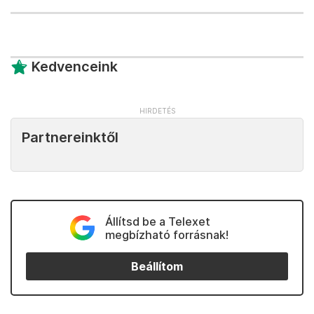
Kedvenceink
Partnereinktől
Állítsd be a Telexet
megbízható forrásnak!
Beállítom