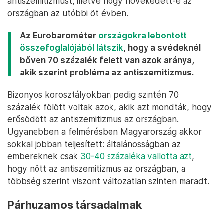
antiszemitizmust, illetve hogy növekedett-e az
országban az utóbbi öt évben.
Az Eurobarométer
országokra lebontott
összefoglalójából látszik
, hogy a svédeknél
bőven 70 százalék felett van azok aránya,
akik szerint probléma az antiszemitizmus.
Bizonyos korosztályokban pedig szintén 70
százalék fölött voltak azok, akik azt mondták, hogy
erősödött az antiszemitizmus az országban.
Ugyanebben a felmérésben Magyarország akkor
sokkal jobban teljesített: általánosságban az
embereknek csak
30-40 százaléka vallotta azt
,
hogy nőtt az antiszemitizmus az országban, a
többség szerint viszont változatlan szinten maradt.
Párhuzamos társadalmak