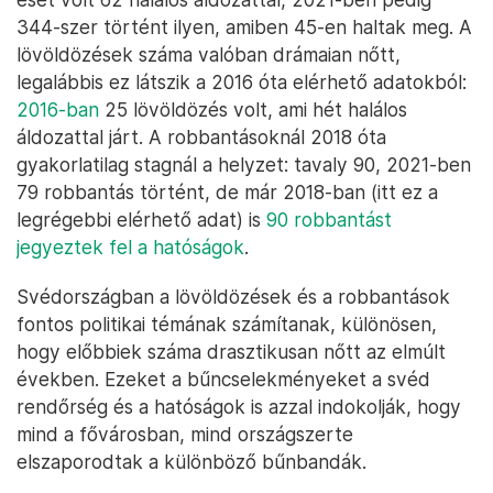
344-szer történt ilyen, amiben 45-en haltak meg. A
lövöldözések száma valóban drámaian nőtt,
legalábbis ez látszik a 2016 óta elérhető adatokból:
2016-ban
25 lövöldözés volt, ami hét halálos
áldozattal járt. A robbantásoknál 2018 óta
gyakorlatilag stagnál a helyzet: tavaly 90, 2021-ben
79 robbantás történt, de már 2018-ban (itt ez a
legrégebbi elérhető adat) is
90 robbantást
jegyeztek fel a hatóságok
.
Svédországban a lövöldözések és a robbantások
fontos politikai témának számítanak, különösen,
hogy előbbiek száma drasztikusan nőtt az elmúlt
években. Ezeket a bűncselekményeket a svéd
rendőrség és a hatóságok is azzal indokolják, hogy
mind a fővárosban, mind országszerte
elszaporodtak a különböző bűnbandák.