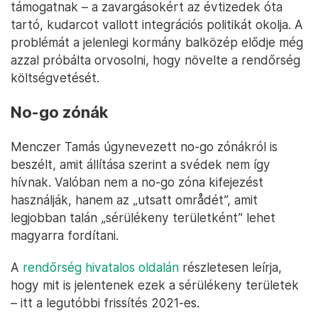
támogatnak – a zavargásokért az évtizedek óta
tartó, kudarcot vallott integrációs politikát okolja. A
problémát a jelenlegi kormány balközép elődje még
azzal próbálta orvosolni, hogy növelte a rendőrség
költségvetését.
No-go zónák
Menczer Tamás úgynevezett no-go zónákról is
beszélt, amit állítása szerint a svédek nem így
hívnak. Valóban nem a no-go zóna kifejezést
használják, hanem az „utsatt områdét”, amit
legjobban talán „sérülékeny területként” lehet
magyarra fordítani.
A
rendőrség hivatalos oldalán
részletesen leírja,
hogy mit is jelentenek ezek a sérülékeny területek
– itt a legutóbbi frissítés 2021-es.