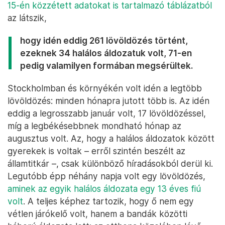
15-én közzétett adatokat is tartalmazó táblázatból
az látszik,
hogy idén eddig 261 lövöldözés történt,
ezeknek 34 halálos áldozatuk volt, 71-en
pedig valamilyen formában megsérültek.
Stockholmban és környékén volt idén a legtöbb
lövöldözés: minden hónapra jutott több is. Az idén
eddig a legrosszabb január volt, 17 lövöldözéssel,
míg a legbékésebbnek mondható hónap az
augusztus volt. Az, hogy a halálos áldozatok között
gyerekek is voltak – erről szintén beszélt az
államtitkár –, csak különböző híradásokból derül ki.
Legutóbb épp néhány napja volt egy lövöldözés,
aminek az egyik halálos áldozata egy 13 éves fiú
volt
. A teljes képhez tartozik, hogy ő nem egy
vétlen járókelő volt, hanem a bandák közötti