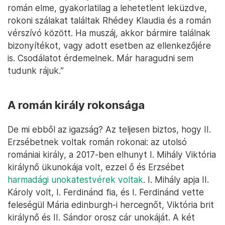
román elme, gyakorlatilag a lehetetlent leküzdve,
rokoni szálakat találtak Rhédey Klaudia és a román
vérszívó között. Ha muszáj, akkor bármire találnak
bizonyítékot, vagy adott esetben az ellenkezőjére
is. Csodálatot érdemelnek. Már haragudni sem
tudunk rájuk.”
A román király rokonsága
De mi ebből az igazság? Az teljesen biztos, hogy II.
Erzsébetnek voltak román rokonai: az utolsó
romániai király, a 2017-ben elhunyt I. Mihály Viktória
királynő ükunokája volt, ezzel ő és Erzsébet
harmadági unokatestvérek voltak
. I. Mihály apja II.
Károly volt, I. Ferdinánd fia, és I. Ferdinánd vette
feleségül Mária edinburgh-i hercegnőt, Viktória brit
királynő és II. Sándor orosz cár unokáját. A két