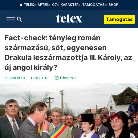
TELEX
AFTER
G7
KARAKTER
TÁMOGATÁS
SHOP
Támogatás
Fact-check: tényleg román
származású, sőt, egyenesen
Drakula leszármazottja III. Károly, az
új angol király?
frissítve
ELLENŐRZŐ
TECHTUD