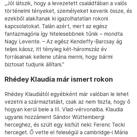
„Jól látszik, hogy a levezetett családfában a valós
történelmi tényeket, személyeket keverik össze, és
ezekből alakítanak ki igazolhatatlan rokoni
kapcsolatokat. Talán azért, mert az egész
fantazmagória így hitelesebbnek tűnik – mondta
Nagy Levente. – Az egész Kendeffy-Barcsay ág
teljes káosz, itt tényleg két-háromszáz év
forrásainak kellene utána menni, hogy bármi
biztosat tudjunk állítani.”
Rhédey Klaudia már ismert rokon
Rhédey Klaudiától egyébként már valóban le lehet
vezetni a származtatást, csak az nem tiszta, hogy ő
hogyan kerül bele a III. Vlad-vérvonalba. Klaudia
ugyanis hozzáment Sándor Wüttembergi
herceghez, és szült egy kisfiút neki: Ferenc Tecki
herceget. Ő vette el feleségül a cambridge-i Mária