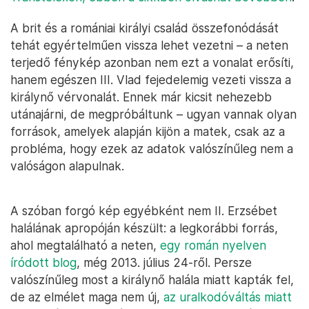
A brit és a romániai királyi család összefonódását
tehát egyértelműen vissza lehet vezetni – a neten
terjedő fénykép azonban nem ezt a vonalat erősíti,
hanem egészen III. Vlad fejedelemig vezeti vissza a
királynő vérvonalát. Ennek már kicsit nehezebb
utánajárni, de megpróbáltunk – ugyan vannak olyan
források, amelyek alapján kijön a matek, csak az a
probléma, hogy ezek az adatok valószínűleg nem a
valóságon alapulnak.
A szóban forgó kép egyébként nem II. Erzsébet
halálának apropóján készült: a legkorábbi forrás,
ahol megtalálható a neten,
egy román nyelven
íródott blog
, még 2013. július 24-ről. Persze
valószínűleg most a királynő halála miatt kapták fel,
de az elmélet maga nem új,
az uralkodóváltás miatt