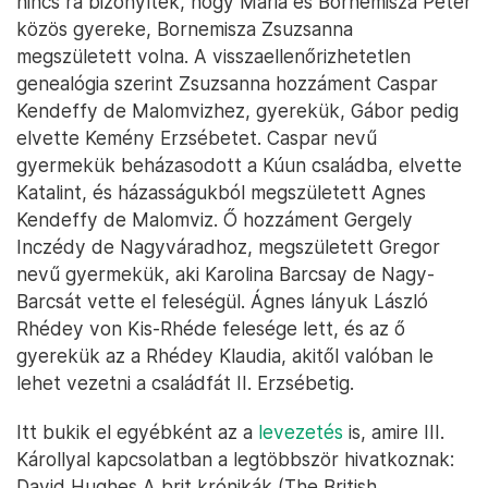
nincs rá bizonyíték, hogy Maria és Bornemisza Péter
közös gyereke, Bornemisza Zsuzsanna
megszületett volna. A visszaellenőrizhetetlen
genealógia szerint Zsuzsanna hozzáment Caspar
Kendeffy de Malomvizhez, gyerekük, Gábor pedig
elvette Kemény Erzsébetet. Caspar nevű
gyermekük beházasodott a Kúun családba, elvette
Katalint, és házasságukból megszületett Agnes
Kendeffy de Malomviz. Ő hozzáment Gergely
Inczédy de Nagyváradhoz, megszületett Gregor
nevű gyermekük, aki Karolina Barcsay de Nagy-
Barcsát vette el feleségül. Ágnes lányuk László
Rhédey von Kis-Rhéde felesége lett, és az ő
gyerekük az a Rhédey Klaudia, akitől valóban le
lehet vezetni a családfát II. Erzsébetig.
Itt bukik el egyébként az a
levezetés
is, amire III.
Károllyal kapcsolatban a legtöbbször hivatkoznak:
David Hughes A brit krónikák (The British