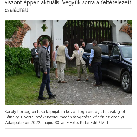
viszont éppen aktuális. Vegyük sorra a feltételezett
családfát!
Károly herceg birtoka kapujában kezet fog vendéglátójával, gróf
Kálnoky Tiborral székelyföldi magánlátogatása végén az erdélyi
Zalánpatakon 2022. május 30-án – Fotó: Kátai Edit / MTI