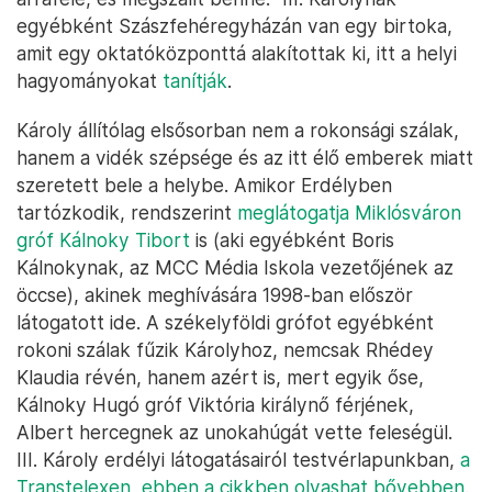
egyébként Szászfehéregyházán van egy birtoka,
amit egy oktatóközponttá alakítottak ki, itt a helyi
hagyományokat
tanítják
.
Károly állítólag elsősorban nem a rokonsági szálak,
hanem a vidék szépsége és az itt élő emberek miatt
szeretett bele a helybe. Amikor Erdélyben
tartózkodik, rendszerint
meglátogatja Miklósváron
gróf Kálnoky Tibort
is (aki egyébként Boris
Kálnokynak, az MCC Média Iskola vezetőjének az
öccse), akinek meghívására 1998-ban először
látogatott ide. A székelyföldi grófot egyébként
rokoni szálak fűzik Károlyhoz, nemcsak Rhédey
Klaudia révén, hanem azért is, mert egyik őse,
Kálnoky Hugó gróf Viktória királynő férjének,
Albert hercegnek az unokahúgát vette feleségül.
III. Károly erdélyi látogatásairól testvérlapunkban,
a
Transtelexen, ebben a cikkben olvashat bővebben
.