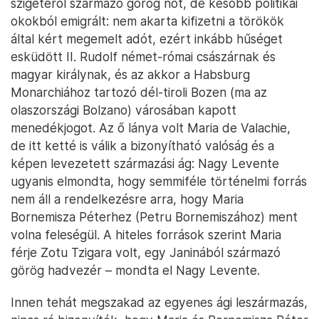
szigetéről származó görög nőt, de később politikai
okokból emigrált: nem akarta kifizetni a törökök
által kért megemelt adót, ezért inkább hűséget
esküdött II. Rudolf német-római császárnak és
magyar királynak, és az akkor a Habsburg
Monarchiához tartozó dél-tiroli Bozen (ma az
olaszországi Bolzano) városában kapott
menedékjogot. Az ő lánya volt Maria de Valachie,
de itt ketté is válik a bizonyítható valóság és a
képen levezetett származási ág: Nagy Levente
ugyanis elmondta, hogy semmiféle történelmi forrás
nem áll a rendelkezésre arra, hogy Maria
Bornemisza Péterhez (Petru Bornemiszához) ment
volna feleségül. A hiteles források szerint Maria
férje Zotu Tzigara volt, egy Janinából származó
görög hadvezér – mondta el Nagy Levente.
Innen tehát megszakad az egyenes ági leszármazás,