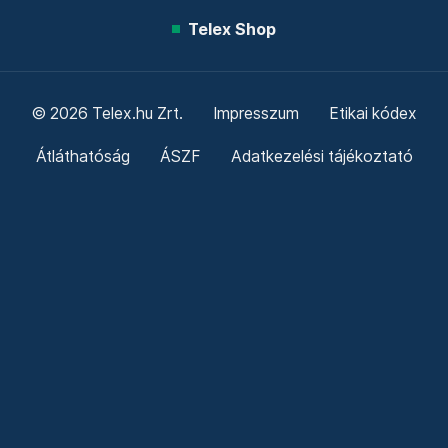
Telex Shop
© 2026 Telex.hu Zrt.
Impresszum
Etikai kódex
Átláthatóság
ÁSZF
Adatkezelési tájékoztató
Sütitájékoztató
Süti beállítások
Szabályzatok
Kommentelési szabályzat
Telex Sales