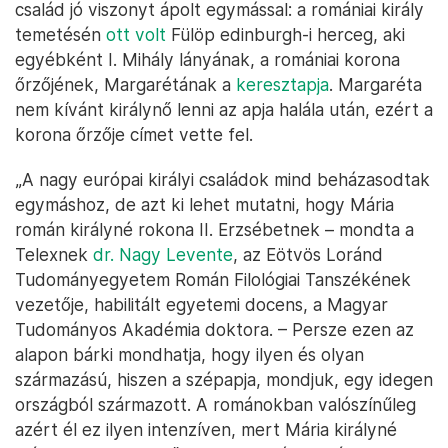
család jó viszonyt ápolt egymással: a romániai király
temetésén
ott volt
Fülöp edinburgh-i herceg, aki
egyébként I. Mihály lányának, a romániai korona
őrzőjének, Margarétának a
keresztapja
. Margaréta
nem kívánt királynő lenni az apja halála után, ezért a
korona őrzője címet vette fel.
„A nagy európai királyi családok mind beházasodtak
egymáshoz, de azt ki lehet mutatni, hogy Mária
román királyné rokona II. Erzsébetnek – mondta a
Telexnek
dr. Nagy Levente
, az Eötvös Loránd
Tudományegyetem Román Filológiai Tanszékének
vezetője, habilitált egyetemi docens, a Magyar
Tudományos Akadémia doktora. – Persze ezen az
alapon bárki mondhatja, hogy ilyen és olyan
származású, hiszen a szépapja, mondjuk, egy idegen
országból származott. A románokban valószínűleg
azért él ez ilyen intenzíven, mert Mária királyné