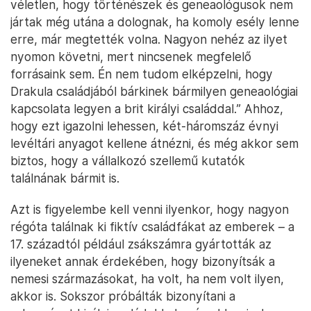
véletlen, hogy történészek és geneaológusok nem
jártak még utána a dolognak, ha komoly esély lenne
erre, már megtették volna. Nagyon nehéz az ilyet
nyomon követni, mert nincsenek megfelelő
forrásaink sem. Én nem tudom elképzelni, hogy
Drakula családjából bárkinek bármilyen geneaológiai
kapcsolata legyen a brit királyi családdal.” Ahhoz,
hogy ezt igazolni lehessen, két-háromszáz évnyi
levéltári anyagot kellene átnézni, és még akkor sem
biztos, hogy a vállalkozó szellemű kutatók
találnának bármit is.
Azt is figyelembe kell venni ilyenkor, hogy nagyon
régóta találnak ki fiktív családfákat az emberek – a
17. századtól például zsákszámra gyártották az
ilyeneket annak érdekében, hogy bizonyítsák a
nemesi származásokat, ha volt, ha nem volt ilyen,
akkor is. Sokszor próbálták bizonyítani a