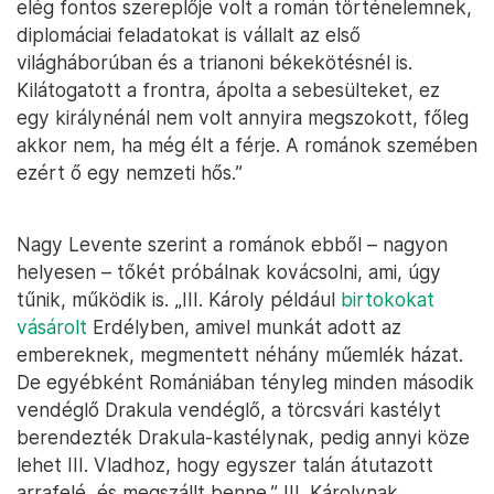
elég fontos szereplője volt a román történelemnek,
diplomáciai feladatokat is vállalt az első
világháborúban és a trianoni békekötésnél is.
Kilátogatott a frontra, ápolta a sebesülteket, ez
egy királynénál nem volt annyira megszokott, főleg
akkor nem, ha még élt a férje. A románok szemében
ezért ő egy nemzeti hős.”
Nagy Levente szerint a románok ebből – nagyon
helyesen – tőkét próbálnak kovácsolni, ami, úgy
tűnik, működik is. „III. Károly például
birtokokat
vásárolt
Erdélyben, amivel munkát adott az
embereknek, megmentett néhány műemlék házat.
De egyébként Romániában tényleg minden második
vendéglő Drakula vendéglő, a törcsvári kastélyt
berendezték Drakula-kastélynak, pedig annyi köze
lehet III. Vladhoz, hogy egyszer talán átutazott
arrafelé, és megszállt benne.” III. Károlynak