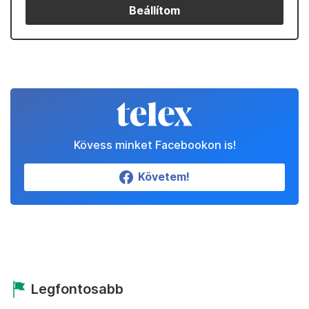
Beállítom
Kövess minket Facebookon is!
Követem!
Legfontosabb