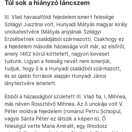
Túl sok a hiányzó láncszem
III. Vlad havasalföldi fejedelem ismert felesége
Szilágyi Jusztina volt, Hunyadi Mátyás magyar király
unokatestvére (Mátyás anyjának Szilágyi
Erzsébetnek családjából származott). Csakhogy ez
a fejedelem második házassága volt már, az elsőről,
amely 1462 körül köttetett, nagyon keveset
tudunk. Ugyan a feleség nevét nem ismerjük,
tudjuk, hogy ő is a Hunyadi családból származott,
és az újabb források alapján Hunyadi János
lánytestvére lehetett.
Ebből a házasságból született III. Vlad fia, I. Mihnea,
más néven Rossztévő Mihnea. Az ő unokája volt V.
Péter moldvai fejedelem (románul Petru Șchiopul,
vagyis Sánta Péter ez látszik a képen is). Ő
feleségül vette Maria Amiralit, egy Rhodosz