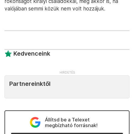
rokonságot királyi családokkal, még akkor is, ha
valójában semmi közük nem volt hozzájuk.
Kedvenceink
Partnereinktől
Állítsd be a Telexet
megbízható forrásnak!