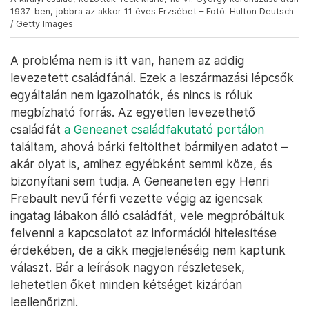
1937-ben, jobbra az akkor 11 éves Erzsébet – Fotó: Hulton Deutsch
/ Getty Images
A probléma nem is itt van, hanem az addig
levezetett családfánál. Ezek a leszármazási lépcsők
egyáltalán nem igazolhatók, és nincs is róluk
megbízható forrás. Az egyetlen levezethető
családfát
a Geneanet családfakutató portálon
találtam, ahová bárki feltölthet bármilyen adatot –
akár olyat is, amihez egyébként semmi köze, és
bizonyítani sem tudja. A Geneaneten egy Henri
Frebault nevű férfi vezette végig az igencsak
ingatag lábakon álló családfát, vele megpróbáltuk
felvenni a kapcsolatot az információi hitelesítése
érdekében, de a cikk megjelenéséig nem kaptunk
választ. Bár a leírások nagyon részletesek,
lehetetlen őket minden kétséget kizáróan
leellenőrizni.