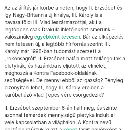
Az az állítás jár körbe a neten, hogy II. Erzsébet és
így Nagy-Britannia új királya, III. Károly is a
havasalföldi III. Vlad leszármazottjai, akit a
legtöbben csak Drakula ihletőjeként ismerünk –
valószínűleg
egyébként tévesen
. Bár az elképzelés
nem teljesen új, a legtöbb hírforrás szerint III.
Károly már 1998-ban tudomást szerzett a
„rokonságról”, II. Erzsébet halála miatt fellángoltak a
pletykák, és hazánkba is eljutott az elmélet,
méghozzá a Kontra Facebook-oldalának
segítségével. De mennyi ebből az igazság? Tényleg
bizonyítani lehet, hogy III. Károly ereiben a
karóbahúzó Vlad Țepeș vére csörgedezik?
II. Erzsébet szeptember 8-án halt meg, és szinte
azonnal temérdek mennyiségű pletyka indult el
vele kapcsolatban a világhálón. A Kontra nevű
portálon szúrtuk ki azt a
képet
(amit egyébként a