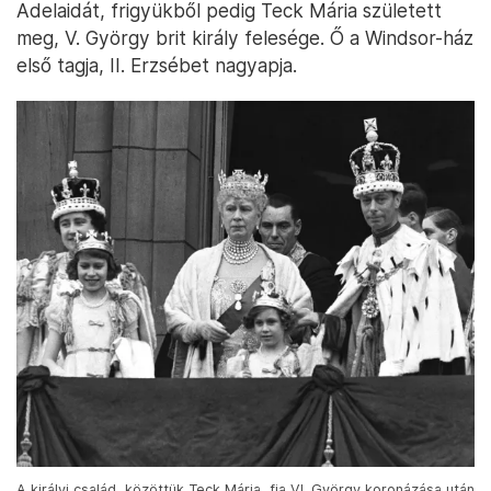
Adelaidát, frigyükből pedig Teck Mária született
meg, V. György brit király felesége. Ő a Windsor-ház
első tagja, II. Erzsébet nagyapja.
A királyi család, közöttük Teck Mária, fia VI. György koronázása után