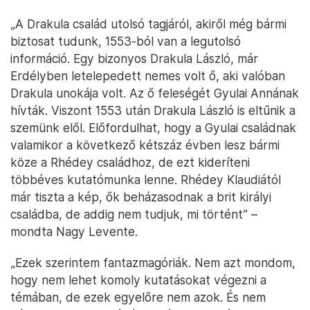
„A Drakula család utolsó tagjáról, akiről még bármi
biztosat tudunk, 1553-ból van a legutolsó
információ. Egy bizonyos Drakula László, már
Erdélyben letelepedett nemes volt ő, aki valóban
Drakula unokája volt. Az ő feleségét Gyulai Annának
hívták. Viszont 1553 után Drakula László is eltűnik a
szemünk elől. Előfordulhat, hogy a Gyulai családnak
valamikor a következő kétszáz évben lesz bármi
köze a Rhédey családhoz, de ezt kideríteni
többéves kutatómunka lenne. Rhédey Klaudiától
már tiszta a kép, ők beházasodnak a brit királyi
családba, de addig nem tudjuk, mi történt” –
mondta Nagy Levente.
„Ezek szerintem fantazmagóriák. Nem azt mondom,
hogy nem lehet komoly kutatásokat végezni a
témában, de ezek egyelőre nem azok. És nem