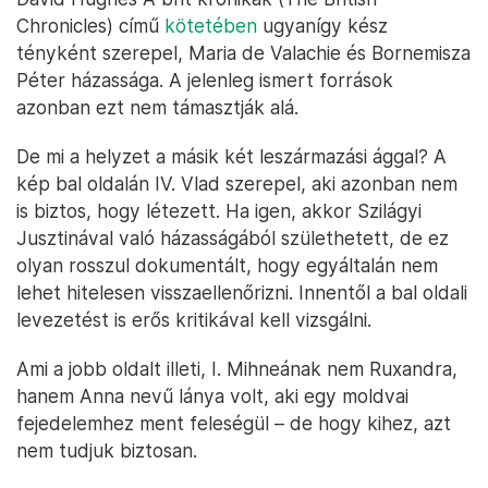
Chronicles) című
kötetében
ugyanígy kész
tényként szerepel, Maria de Valachie és Bornemisza
Péter házassága. A jelenleg ismert források
azonban ezt nem támasztják alá.
De mi a helyzet a másik két leszármazási ággal? A
kép bal oldalán IV. Vlad szerepel, aki azonban nem
is biztos, hogy létezett. Ha igen, akkor Szilágyi
Jusztinával való házasságából születhetett, de ez
olyan rosszul dokumentált, hogy egyáltalán nem
lehet hitelesen visszaellenőrizni. Innentől a bal oldali
levezetést is erős kritikával kell vizsgálni.
Ami a jobb oldalt illeti, I. Mihneának nem Ruxandra,
hanem Anna nevű lánya volt, aki egy moldvai
fejedelemhez ment feleségül – de hogy kihez, azt
nem tudjuk biztosan.