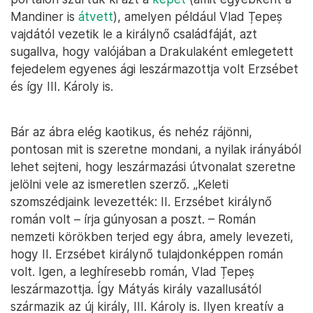
Mandiner is
átvett
), amelyen például Vlad Țepeș
vajdától vezetik le a királynő családfáját, azt
sugallva, hogy valójában a Drakulaként emlegetett
fejedelem egyenes ági leszármazottja volt Erzsébet
és így III. Károly is.
Bár az ábra elég kaotikus, és nehéz rájönni,
pontosan mit is szeretne mondani, a nyilak irányából
lehet sejteni, hogy leszármazási útvonalat szeretne
jelölni vele az ismeretlen szerző. „Keleti
szomszédjaink levezették: II. Erzsébet királynő
román volt – írja gúnyosan a poszt. – Román
nemzeti körökben terjed egy ábra, amely levezeti,
hogy II. Erzsébet királynő tulajdonképpen román
volt. Igen, a leghíresebb román, Vlad Țepeș
leszármazottja. Így Mátyás király vazallusától
származik az új király, III. Károly is. Ilyen kreatív a