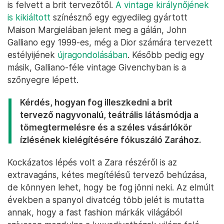
is felvett a brit tervezőtől.
A vintage királynőjének
is kikiáltott
színésznő egy egyedileg gyártott
Maison Margielában jelent meg a gálán, John
Galliano egy 1999-es, még a Dior számára tervezett
estélyijének
újragondolásában
. Később pedig egy
másik, Galliano-féle vintage Givenchyban is a
szőnyegre lépett.
Kérdés, hogyan fog illeszkedni a brit
tervező nagyvonalú, teátrális látásmódja a
tömegtermelésre és a széles vásárlókör
ízlésének kielégítésére fókuszáló Zarához.
Kockázatos lépés volt a Zara részéről is az
extravagáns, kétes megítélésű tervező behúzása,
de könnyen lehet, hogy be fog jönni neki. Az elmúlt
években a spanyol divatcég több jelét is mutatta
annak, hogy a fast fashion márkák világából