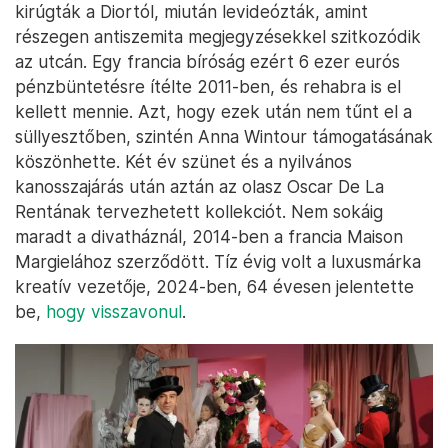
kirúgták a Diortól, miután levideózták, amint
részegen antiszemita megjegyzésekkel szitkozódik
az utcán. Egy francia bíróság ezért 6 ezer eurós
pénzbüntetésre ítélte 2011-ben, és rehabra is el
kellett mennie. Azt, hogy ezek után nem tűnt el a
süllyesztőben, szintén Anna Wintour támogatásának
köszönhette. Két év szünet és a nyilvános
kanosszajárás után aztán az olasz Oscar De La
Rentának tervezhetett kollekciót. Nem sokáig
maradt a divatháznál, 2014-ben a francia Maison
Margielához szerződött. Tíz évig volt a luxusmárka
kreatív vezetője, 2024-ben, 64 évesen jelentette
be,
hogy visszavonul
.