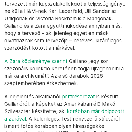
tervezett már kapszulakollekciót a teljesség igénye
nélkül a H&M-nek Karl Lagerfeld, Jill Sander az
Uniqlónak és Victoria Beckham is a Mangónak.
Galliano és a Zara együttműködése annyiban más,
hogy a tervező – aki jelenleg egyetlen másik
divatháznak sem tervezője – kétéves, kizárólagos
szerződést kötött a márkával.
A Zara közleménye szerint
Galliano „egy sor
szezonális kollekció keretében fogja újragondolni a
márka archívumát”. Az első darabok 2026
szeptemberében érkezhetnek.
A bejelentés alkalmából
portrésorozat
is készült
Gallianóról, a képeket az Amerikában élő Makó
Szilveszter készítette, aki
korábban már dolgozott
a Zarával
. A különleges, festményszerű stílusáról
ismert fotós korábban olyan hírességekkel