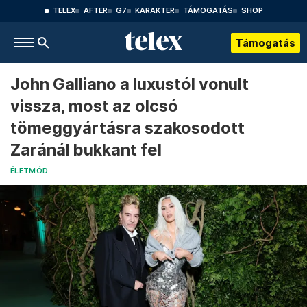
TELEX
AFTER
G7
KARAKTER
TÁMOGATÁS
SHOP
Támogatás
John Galliano a luxustól vonult
vissza, most az olcsó
tömeggyártásra szakosodott
Zaránál bukkant fel
ÉLETMÓD