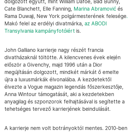
dolgozott együtt, mint William Dafoe, Bad Bunny,
Cate Blanchett, Elle Fanning,
Marina Abramović
és
Rama Duwaji, New York polgármesterének felesége
.
Makó felel az erdélyi divatmárka,
az ABODI
Transylvania kampányfotóiért
is.
John Galliano karrierje nagy részét francia
divatházaknál töltötte. A kilencvenes évek elején
először a Givenchy, majd 1996 után a Dior
megújításán dolgozott, mindkét márkát ő emelte
újra a luxusmárkák élvonalába. A kezdetektől
élvezte a Vogue magazin legendás főszerkesztője,
Anna Wintour támogatását, aki a kezdetekben
anyagilag és szponzorok felhajtásával is segítette a
tehetséges tervező karrierjének beindulását.
A karrierje nem volt botrányoktól mentes. 2010-ben