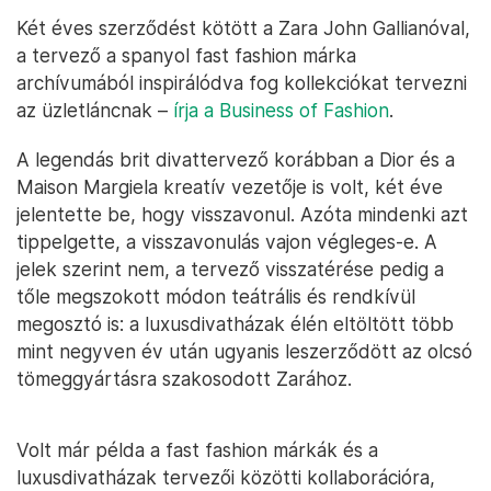
Két éves szerződést kötött a Zara John Gallianóval,
a tervező a spanyol fast fashion márka
archívumából inspirálódva fog kollekciókat tervezni
az üzletláncnak –
írja a Business of Fashion
.
A legendás brit divattervező korábban a Dior és a
Maison Margiela kreatív vezetője is volt, két éve
jelentette be, hogy visszavonul. Azóta mindenki azt
tippelgette, a visszavonulás vajon végleges-e. A
jelek szerint nem, a tervező visszatérése pedig a
tőle megszokott módon teátrális és rendkívül
megosztó is: a luxusdivatházak élén eltöltött több
mint negyven év után ugyanis leszerződött az olcsó
tömeggyártásra szakosodott Zarához.
Volt már példa a fast fashion márkák és a
luxusdivatházak tervezői közötti kollaborációra,