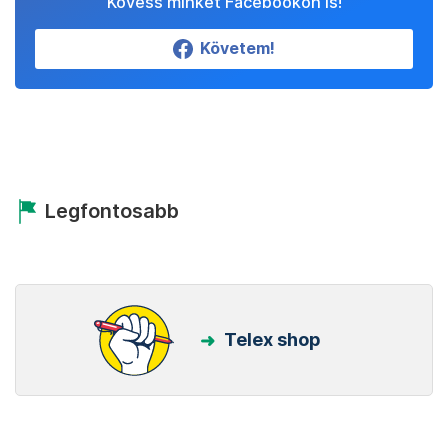
Kövess minket Facebookon is!
Követem!
Legfontosabb
Telex shop