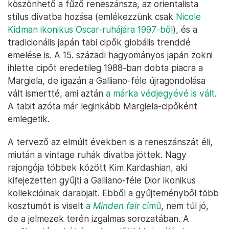
köszönhető a fűző reneszánsza, az orientalista
stílus divatba hozása (emlékezzünk csak
Nicole
Kidman ikonikus Oscar-ruhájára 1997-ből
), és a
tradicionális japán tabi cipők globális trenddé
emelése is. A 15. századi hagyományos japán zokni
ihlette cipőt eredetileg 1988-ban dobta piacra a
Margiela, de igazán a Galliano-féle újragondolása
vált ismertté, ami aztán
a márka védjegyévé is vált
.
A tabit azóta már leginkább Margiela-cipőként
emlegetik.
A tervező az elmúlt években is a reneszánszát éli,
miután a vintage ruhák divatba jöttek. Nagy
rajongója többek között Kim Kardashian, aki
kifejezetten gyűjti a Galliano-féle Dior ikonikus
kollekcióinak darabjait. Ebből a gyűjteményből több
kosztümöt is viselt
a
Minden fair
című
, nem túl jó,
de a jelmezek terén izgalmas sorozatában. A