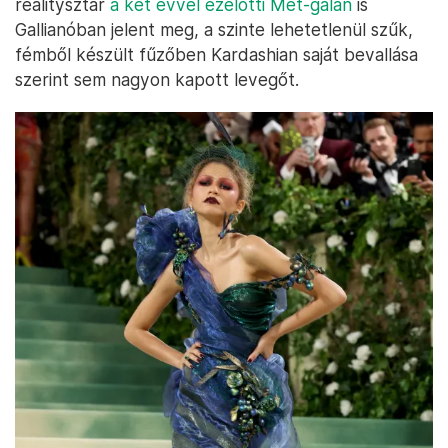
realitysztár
a két évvel ezelőtti Met-gálán
is
Gallianóban jelent meg, a szinte lehetetlenül szűk,
fémből készült fűzőben Kardashian saját bevallása
szerint sem nagyon kapott levegőt.