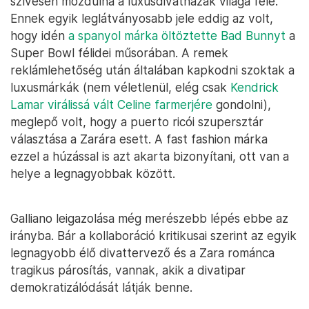
szívesen mozdulna a luxusdivatházak világa felé.
Ennek egyik leglátványosabb jele eddig az volt,
hogy idén
a spanyol márka öltöztette Bad Bunnyt
a
Super Bowl félidei műsorában. A remek
reklámlehetőség után általában kapkodni szoktak a
luxusmárkák (nem véletlenül, elég csak
Kendrick
Lamar virálissá vált Celine farmerjére
gondolni),
meglepő volt, hogy a puerto ricói szupersztár
választása a Zarára esett. A fast fashion márka
ezzel a húzással is azt akarta bizonyítani, ott van a
helye a legnagyobbak között.
Galliano leigazolása még merészebb lépés ebbe az
irányba. Bár a kollaboráció kritikusai szerint az egyik
legnagyobb élő divattervező és a Zara románca
tragikus párosítás, vannak, akik a divatipar
demokratizálódását látják benne.