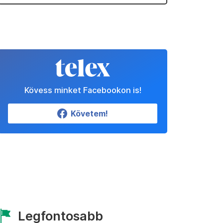
Kövess minket Facebookon is!
Követem!
Legfontosabb