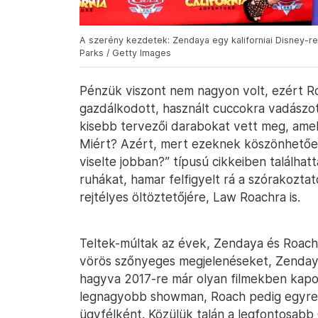
A szerény kezdetek: Zendaya egy kaliforniai Disney-r
Parks / Getty Images
Pénzük viszont nem nagyon volt, ezért R
gazdálkodott, használt cuccokra vadászot
kisebb tervezői darabokat vett meg, amel
Miért? Azért, mert ezeknek köszönhetően 
viselte jobban?” típusú cikkeiben találhatt
ruhákat, hamar felfigyelt rá a szórakoztató
rejtélyes öltöztetőjére, Law Roachra is.
Teltek-múltak az évek, Zendaya és Roac
vörös szőnyeges megjelenéseket, Zenday
hagyva 2017-re már olyan filmekben kapo
legnagyobb showman, Roach pedig egyre
ügyfélként. Közülük talán a legfontosabb