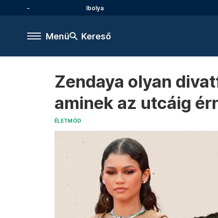
Ibolya
Menü
Kereső
Zendaya olyan divat
aminek az utcáig ér
ÉLETMÓD