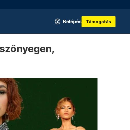
Belépés
Támogatás
 szőnyegen,