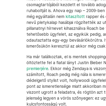
csomagtartójából kezdett el tovább adoga
ruhaboltját is. Ahova egy nap – 2009-ben 
még egyáltalán nem
kitaszított
rapper és 
nevű pletykalap hasábjai rögzítették az u
pillanatnyi hírnevet kihasználva Roach b
tehetősebb ügyfelet, az egyikük pedig, a
odautaztatta egy-egy bevásárlókörútra. I
ismerősükön keresztül az akkor még csak
Ha már találkoztak, el is mentek shopping
öltöztette fel a fiatal lányt Justin Biebe
premierjére
. Ekkor még Zendaya is viszon
számított, Roach pedig még nála is ismer
dédelgető stylist volt, hollywoodi ügyfelek
pont az ismeretlensége miatt akkoriban m
viszont ugrott a feladatra, és rögtön azt 
jelenség legyen a vörös szőnyegen: ez ug
kulcsfontosságú volt.