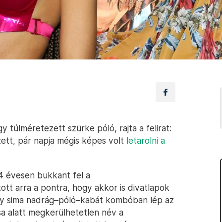
 túlméretezett szürke póló, rajta a felirat:
zett, pár napja mégis képes volt
letarolni a
14 évesen bukkant fel a
ott arra a pontra, hogy akkor is divatlapok
egy sima nadrág–póló–kabát kombóban lép az
sa alatt megkerülhetetlen név a