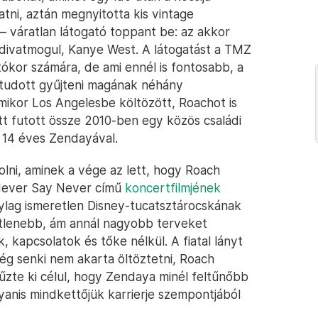
tni, aztán megnyitotta kis vintage
– váratlan látogató toppant be: az akkor
divatmogul, Kanye West. A látogatást a TMZ
tókor számára, de ami ennél is fontosabb, a
e tudott gyűjteni magának néhány
mikor Los Angelesbe költözött, Roachot is
tt futott össze 2010-ben egy közös családi
 14 éves Zendayával.
olni, aminek a vége az lett, hogy Roach
r Never Say Never című
koncertfilmjének
ylag ismeretlen Disney-tucatsztárocskának
etlenebb, ám annál nagyobb terveket
, kapcsolatok és tőke nélkül. A fiatal lányt
ég senki nem akarta öltöztetni, Roach
tűzte ki célul, hogy Zendaya minél feltűnőbb
yanis mindkettőjük karrierje szempontjából