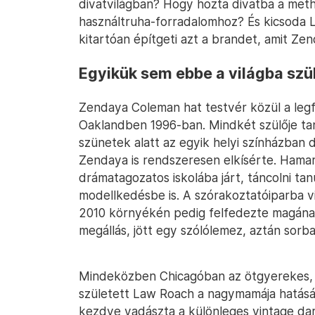
divatvilágban? Hogy hozta divatba a meth
használtruha-forradalomhoz? És kicsoda L
kitartóan építgeti azt a brandet, amit Z
Egyikük sem ebbe a világba szü
Zendaya Coleman hat testvér közül a legfia
Oaklandben 1996-ban. Mindkét szülője tan
szünetek alatt az egyik helyi színházban
Zendaya is rendszeresen elkísérte. Hamar 
drámatagozatos iskolába járt, táncolni tan
modellkedésbe is. A szórakoztatóiparba v
2010 környékén pedig felfedezte magának
megállás, jött egy szólólemez, aztán sorba
Mindeközben Chicagóban az ötgyerekes, 
született Law Roach a nagymamája hatására
kezdve vadászta a különleges vintage dar