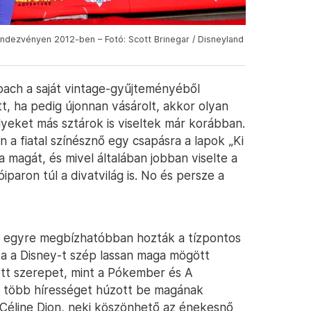
endezvényen 2012-ben – Fotó: Scott Brinegar / Disneyland
oach a saját vintage-gyűjteményéből
t, ha pedig újonnan vásárolt, akkor olyan
yeket más sztárok is viseltek már korábban.
a fiatal színésznő egy csapásra a lapok „Ki
a magát, és mivel általában jobban viselte a
iparon túl a divatvilág is. No és persze a
h egyre megbízhatóbban hozták a tízpontos
a a Disney-t szép lassan maga mögött
tt szerepet, mint a Pókember és A
 több hírességet húzott be magának
 Céline Dion, neki köszönhető az énekesnő