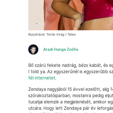
Illusztráció: Török Virág / Telex
Aradi Hanga Zsófia
Bő szárú fekete nadrág, bézs kabát, és egy
I told ya. Az egyszerűnél is egyszerűbb s
fél internetet
.
Zendaya nagyjából 15 évvel ezelőtt, alig 
szórakoztatóiparban, mostanra pedig eljut
tucatjai elemzik a megjelenését, amikor 
utcára. Hogy lett Zendaya pár év leforgá