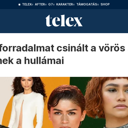
TELEX
AFTER
G7
KARAKTER
TÁMOGATÁS
SHOP
forradalmat csinált a vörös
nek a hullámai