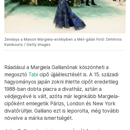
Zendaya a Maison Margiela-estélyiben a Met-gálán Fotó: Dimitrios
Kambouris / Getty Images
Ráadásul a Margiela Gallianónak köszönheti a
megosztó
Tabi
cipő újjáélesztését is. A 15. századi
hagyományos japán zokni ihlette cipőt eredetileg
1988-ban dobta piacra a divatház, aztán a
védjegyévé is vált, azóta már leginkább Margiela-
cipőként emlegetik Párizs, London és New York
divatőrültjei. Galliano ezt is leporolta, még tovább
növelve a márka ismertségét.