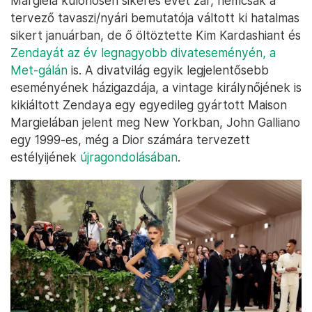
Margiela különösen sikeres évet zár, nemcsak a
tervező tavaszi/nyári bemutatója váltott ki hatalmas
sikert januárban, de ő öltöztette Kim Kardashiant és
Zendayát az év legnagyobb divateseményén, a
Met-gálán
is. A divatvilág egyik legjelentősebb
eseményének házigazdája, a vintage királynőjének is
kikiáltott Zendaya egy egyedileg gyártott Maison
Margielában jelent meg New Yorkban, John Galliano
egy 1999-es, még a Dior számára tervezett
estélyijének
újragondolásában
.