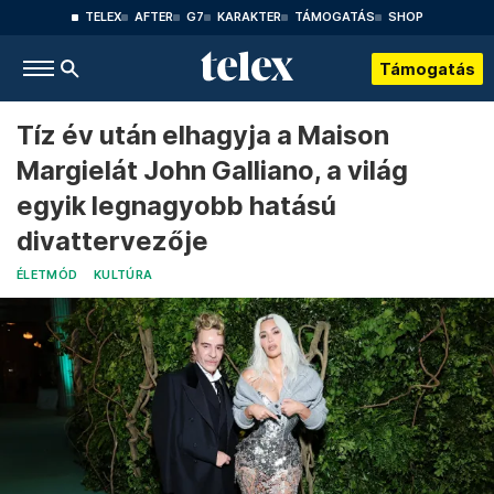
TELEX
AFTER
G7
KARAKTER
TÁMOGATÁS
SHOP
Támogatás
Tíz év után elhagyja a Maison
Margielát John Galliano, a világ
egyik legnagyobb hatású
divattervezője
ÉLETMÓD
KULTÚRA