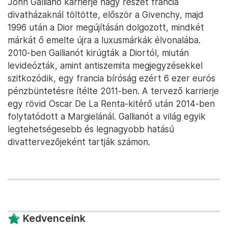
John Galliano karrierje nagy részét francia
divatházaknál töltötte, először a Givenchy, majd
1996 után a Dior megújításán dolgozott, mindkét
márkát ő emelte újra a luxusmárkák élvonalába.
2010-ben Gallianót kirúgták a Diortól, miután
levideózták, amint antiszemita megjegyzésekkel
szitkozódik, egy francia bíróság ezért 6 ezer eurós
pénzbüntetésre ítélte 2011-ben. A tervező karrierje
egy rövid Oscar De La Renta-kitérő után 2014-ben
folytatódott a Margielánál. Gallianót a világ egyik
legtehetségesebb és legnagyobb hatású
divattervezőjeként tartják számon.
Kedvenceink