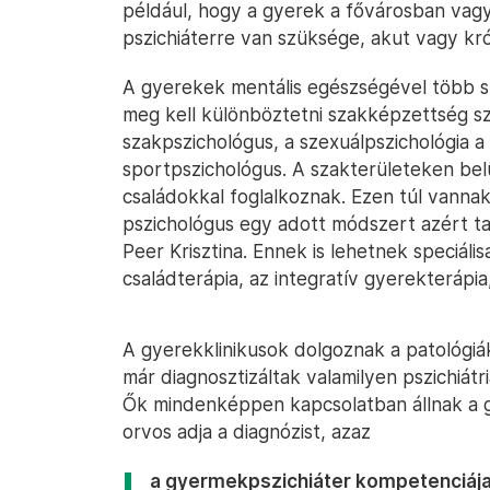
például, hogy a gyerek a fővárosban vagy
pszichiáterre van szüksége, akut vagy kr
A gyerekek mentális egészségével több 
meg kell különböztetni szakképzettség sze
szakpszichológus, a szexuálpszichológia a
sportpszichológus. A szakterületeken belü
családokkal foglalkoznak. Ezen túl vanna
pszichológus egy adott módszert azért ta
Peer Krisztina. Ennek is lehetnek speciáli
családterápia, az integratív gyerekterápi
A gyerekklinikusok dolgoznak a patológiák
már diagnosztizáltak valamilyen pszichiátri
Ők mindenképpen kapcsolatban állnak a g
orvos adja a diagnózist, azaz
a gyermekpszichiáter kompetenciája 