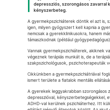
depressziós, szorongásos zavarral k
kényszerbeteg.
A gyermekpszichiáterek döntik el azt is,
igen, milyen gyógyszert kell kapnia a gy
nemcsak a gyerekklinikusokra, hanem má
támaszkodnak (például gyógypedagógus)
Vannak gyermekpszichiáterek, akiknek va
végeznek terápiás munkát is, de a terápiát
szakpszichológusok, pszichoterapeuták v
Cikkünkben a gyermekpszichiátriával fog
ismert területe a fiatalok mentális ellátásá
A gyerekek leggyakrabban szorongásos za
depresszióval, kényszerbetegségekkel, e
ADHD-val kerülnek pszichiáterhez. Itt kül
ellátást igénylő állapotok között. Az akut