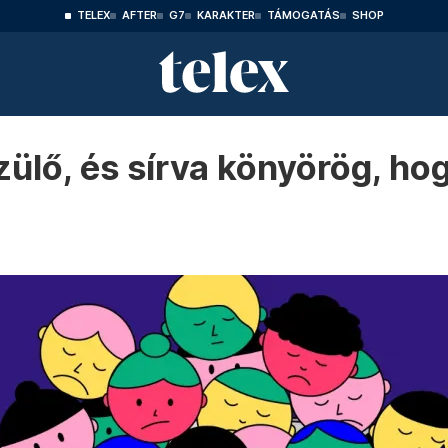
TELEX
AFTER
G7
KARAKTER
TÁMOGATÁS
SHOP
zülő, és sírva könyörög, hog