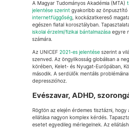
A Magyar Tudományos Akadémia (MTA)
t
jelentése szerint
gyakoribb az önpusztító 
internetfüggőség
, kockázatkereső magata
egészen fiatal korosztályban. Tapasztalata
iskolai érzelmi/fizikai bántalmazása
egyre n
számára.
Az UNICEF
2021-es jelentése
szerint a vi
szenved. Az öngyilkosság globálisan a neg
körében, Kelet- és Nyugat-Európában, K
második. A serdülők mentális problémáin
depresszióhoz.
Evészavar, ADHD, szorong
Rögtön az elején érdemes tisztázni, hogy
ellátása nagyon komplex kérdés. Tapaszt
esetet egyedileg mérlegelnek. Az ellátásh