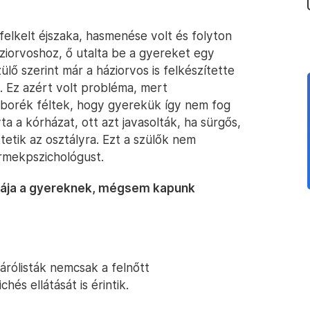
 felkelt éjszaka, hasmenése volt és folyton
áziorvoshoz, ő utalta be a gyereket egy
lő szerint már a háziorvos is felkészítette
k. Ez azért volt probléma, mert
borék féltek, hogy gyerekük így nem fog
vta a kórházat, ott azt javasolták, ha sürgős,
tetik az osztályra. Ezt a szülők nem
rmekpszichológust.
émája a gyereknek, mégsem kapunk
rólisták nemcsak a felnőtt
és ellátását is érintik.