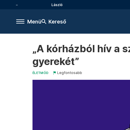
László
Menü
Kereső
„A kórházból hív a s
gyerekét”
Legfontosabb
ÉLETMÓD