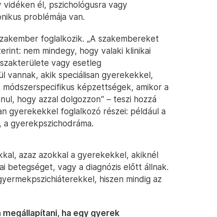
 vidéken él, pszichológusra vagy
ónikus problémája van.
szakember foglalkozik. „A szakembereket
rint: nem mindegy, hogy valaki klinikai
 szakterülete vagy esetleg
l vannak, akik speciálisan gyerekekkel,
k módszerspecifikus képzettségek, amikor a
nul, hogy azzal dolgozzon” – teszi hozzá
san gyerekekkel foglalkozó részei: például a
a, a gyerekpszichodráma.
kal, azaz azokkal a gyerekekkel, akiknél
ai betegséget, vagy a diagnózis előtt állnak.
yermekpszichiáterekkel, hiszen mindig az
megállapítani, ha egy gyerek