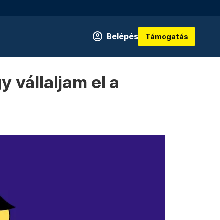
Belépés
Támogatás
y vállaljam el a