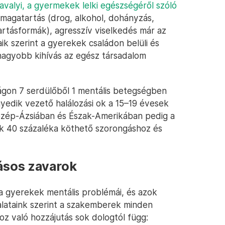
avalyi, a gyermekek lelki egészségéről szóló
magatartás (drog, alkohol, dohányzás,
rtásformák), agresszív viselkedés már az
ik szerint a gyerekek családon belüli és
agyobb kihívás az egész társadalom
lágon 7 serdülőből 1 mentális betegségben
yedik vezető halálozási ok a 15–19 évesek
özép-Ázsiában és Észak-Amerikában pedig a
ak 40 százaléka köthető szorongáshoz és
ásos zavarok
 a gyerekek mentális problémái, és azok
alataink szerint a szakemberek minden
oz való hozzájutás sok dologtól függ: