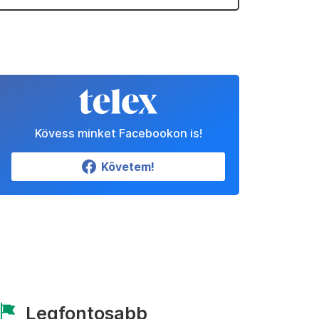
Kövess minket Facebookon is!
Követem!
Legfontosabb