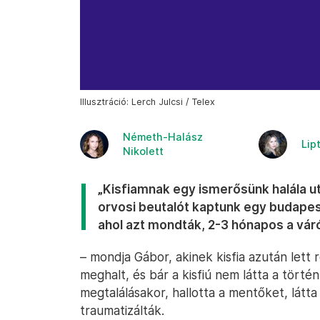
Illusztráció: Lerch Julcsi / Telex
Németh-Halász
Lipt
Nikolett
„Kisfiamnak egy ismerősünk halála ut
orvosi beutalót kaptunk egy budapes
ahol azt mondták, 2-3 hónapos a váró
– mondja Gábor, akinek kisfia azután lett
meghalt, és bár a kisfiú nem látta a törté
megtalálásakor, hallotta a mentőket, látta
traumatizálták.