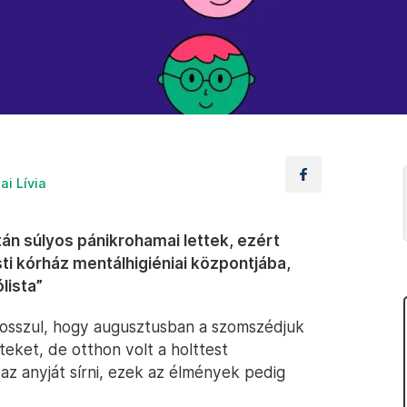
ai Lívia
án súlyos pánikrohamai lettek, ezért
ti kórház mentálhigiéniai központjába,
lista”
 rosszul, hogy augusztusban a szomszédjuk
nteket, de otthon volt a holttest
 az anyját sírni, ezek az élmények pedig