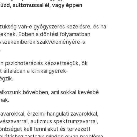
üzd, autizmussal él, vagy éppen
 szükség van-e gyógyszeres kezelésre, és ha
ereknek. Ebben a döntési folyamatban
s szakemberek szakvéleményére is
.
n pszichoterápiás képzettségük, ők
 általában a klinikai gyerek-
égzik.
lalkozunk bővebben, ami sokkal kevésbé
nak.
varokkal, érzelmi-hangulati zavarokkal,
vészavarral, autizmus spektrumzavarral,
önbséget kell tenni akut és tervezett
 ellátáshoz tartozik minden olyan probléma,