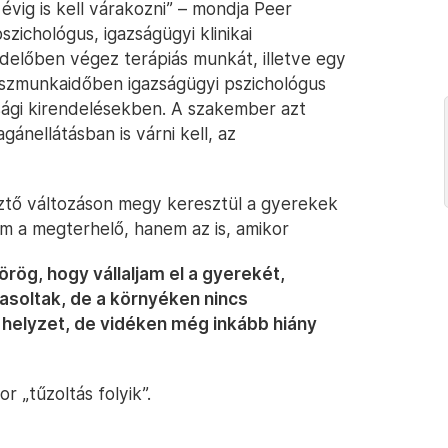
 évig is kell várakozni” – mondja Peer
pszichológus, igazságügyi klinikai
delőben végez terápiás munkát, illetve egy
szmunkaidőben igazságügyi pszichológus
ósági kirendelésekben. A szakember azt
gánellátásban is várni kell, az
ztő változáson megy keresztül a gyerekek
ám a megterhelő, hanem az is, amikor
örög, hogy vállaljam el a gyerekét,
asoltak, de a környéken nincs
helyzet, de vidéken még inkább hiány
or „tűzoltás folyik”.