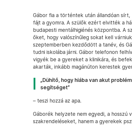
Gábor fia a történtek után állandóan sírt,
fájt a gyomra. A szülők ezért elvitték a h
budapesti mentálhigiénés központba. A szü
őket, hogy valószínűleg sokat kell várniu
szeptemberben kezdődött a tanév, és Gá
tudni iskolába járni. Gábor telefonon felhí
vigyék be a gyereket a klinikára, és befek
akarták, inkább magánúton kerestek gye
„Dühítő, hogy hiába van akut probl
segítséget”
– teszi hozzá az apa.
Gáborék helyzete nem egyedi, a hosszú vá
szakrendeléseket, hanem a gyerekek pszich