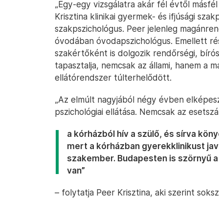
„Egy-egy vizsgálatra akár fél évtől másfél
Krisztina klinikai gyermek- és ifjúsági szak
szakpszichológus. Peer jelenleg magánren
óvodában óvodapszichológus. Emellett ré
szakértőként is dolgozik rendőrségi, bír
tapasztalja, nemcsak az állami, hanem a ma
ellátórendszer túlterhelődött.
„Az elmúlt nagyjából négy évben elképes
pszichológiai ellátása. Nemcsak az esetsz
a kórházból hív a szülő, és sírva köny
mert a kórházban gyerekklinikust jav
szakember. Budapesten is szörnyű a 
van”
– folytatja Peer Krisztina, aki szerint soksz