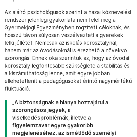
Az aláíró pszichológusok szerint a hazai köznevelési
rendszer jelenlegi gyakorlata nem felel meg a
Gyermekjogi Egyezményben rögzített céloknak, és
hosszú távon súlyosan veszélyezteti a gyerekek
lelki jóllétét. Nemcsak az iskolás korosztálynál,
hanem már az óvodásoknál is érezhető a növekvő
szorongás. Ennek oka szerintük az, hogy az óvodai
korosztály legfontosabb szükséglete a stabilitás és
a kiszámíthatóság lenne, amit egyre jobban
ellehetetlenít a pedagógusokat érintő nagymértékű
fluktuáció.
„A biztonságnak e hiánya hozzájárul a
szorongásos jegyek, a
viselkedésproblémák, illetve a
figyelemzavar egyre gyakoribb
megjelenéséhez, az ismétlődő személyi