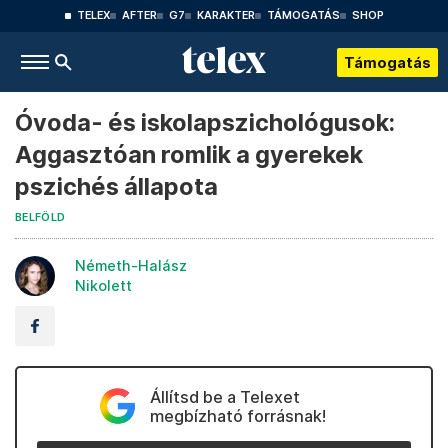
TELEX
AFTER
G7
KARAKTER
TÁMOGATÁS
SHOP
Támogatás
Óvoda- és iskolapszichológusok:
Aggasztóan romlik a gyerekek
pszichés állapota
BELFÖLD
Németh-Halász
Nikolett
Állítsd be a Telexet
megbízható forrásnak!