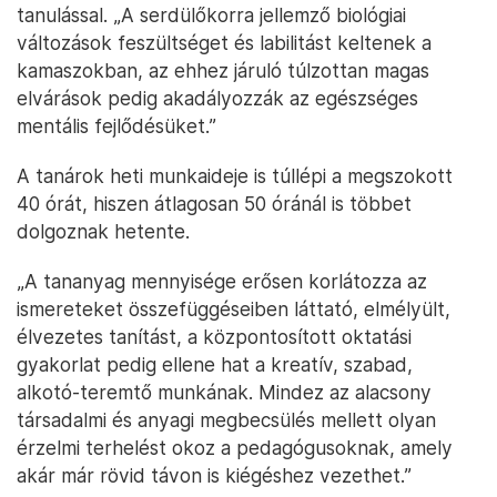
tanulással. „A serdülőkorra jellemző biológiai
változások feszültséget és labilitást keltenek a
kamaszokban, az ehhez járuló túlzottan magas
elvárások pedig akadályozzák az egészséges
mentális fejlődésüket.”
A tanárok heti munkaideje is túllépi a megszokott
40 órát, hiszen átlagosan 50 óránál is többet
dolgoznak hetente.
„A tananyag mennyisége erősen korlátozza az
ismereteket összefüggéseiben láttató, elmélyült,
élvezetes tanítást, a központosított oktatási
gyakorlat pedig ellene hat a kreatív, szabad,
alkotó-teremtő munkának. Mindez az alacsony
társadalmi és anyagi megbecsülés mellett olyan
érzelmi terhelést okoz a pedagógusoknak, amely
akár már rövid távon is kiégéshez vezethet.”