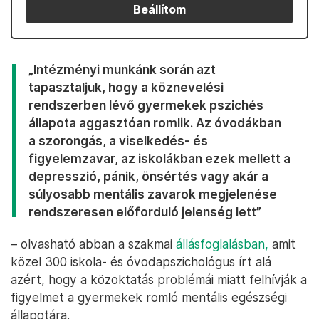
Beállítom
„Intézményi munkánk során azt
tapasztaljuk, hogy a köznevelési
rendszerben lévő gyermekek pszichés
állapota aggasztóan romlik. Az óvodákban
a szorongás, a viselkedés- és
figyelemzavar, az iskolákban ezek mellett a
depresszió, pánik, önsértés vagy akár a
súlyosabb mentális zavarok megjelenése
rendszeresen előforduló jelenség lett”
– olvasható abban a szakmai
állásfoglalásban,
amit
közel 300 iskola- és óvodapszichológus írt alá
azért, hogy a közoktatás problémái miatt felhívják a
figyelmet a gyermekek romló mentális egészségi
állapotára.