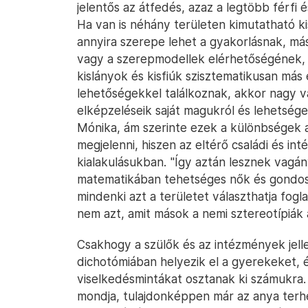
jelentős az átfedés, azaz a legtöbb férfi
Ha van is néhány területen kimutatható k
annyira szerepe lehet a gyakorlásnak, más
vagy a szerepmodellek elérhetőségének, 
kislányok és kisfiúk szisztematikusan más
lehetőségekkel találkoznak, akkor nagy v
elképzeléseik saját magukról és lehetsége
Mónika, ám szerinte ezek a különbségek a
megjelenni, hiszen az eltérő családi és int
kialakulásukban. "Így aztán lesznek vagán
matematikában tehetséges nők és gondosk
mindenki azt a területet választhatja fogl
nem azt, amit mások a nemi sztereotípiák 
Csakhogy a szülők és az intézmények jell
dichotómiában helyezik el a gyerekeket, é
viselkedésmintákat osztanak ki számukra.
mondja, tulajdonképpen már az anya terh