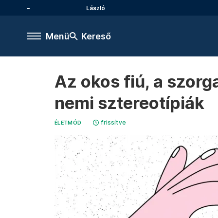
László
Menü
Kereső
Az okos fiú, a szorg
nemi sztereotípiák
frissítve
ÉLETMÓD