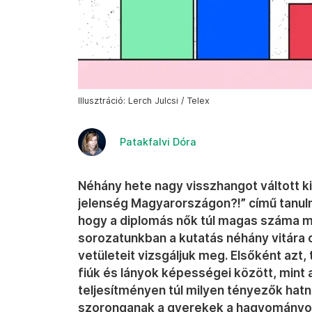
Illusztráció: Lerch Julcsi / Telex
Patakfalvi Dóra
Néhány hete nagy visszhangot váltott k
jelenség Magyarországon?!” című tanulmá
hogy a diplomás nők túl magas száma m
sorozatunkban a kutatás néhány vitára 
vetületeit vizsgáljuk meg. Elsőként azt,
fiúk és lányok képességei között, mint a
teljesítményen túl milyen tényezők hat
szoronganak a gyerekek a hagyományos