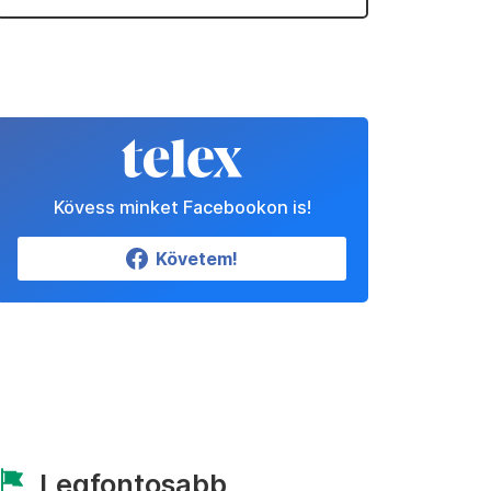
Kövess minket Facebookon is!
Követem!
Legfontosabb