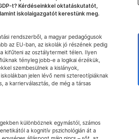
 GDP-t? Kérdéseinkkel oktatáskutatót,
alamint iskolaigazgatót kerestünk meg.
tatási rendszerből, a magyar pedagógusok
bb az EU-ban, az iskolák jó részének pedig
 kifűteni az osztálytermeit télen. Ilyen
fiúknak tényleg jobb-e a logikai érzékük,
ekkel szembesülnek a kislányok,
iskolákban jelen lévő nemi sztereotípiáknak
, a karrierválasztás, de még a társas
ségekben különböznek egymástól, számos
netikától a kognitív pszichológián át a
 egységes álláspont máig nincs – sőt, az