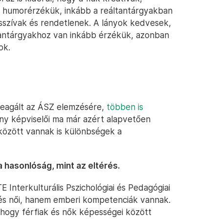
a humorérzékük, inkább a reáltantárgyakban
esszívak és rendetlenek. A lányok kedvesek,
tantárgyakhoz van inkább érzékük, azonban
ok.
reagált az ÁSZ elemzésére,
többen is
ny képviselői ma már azért alapvetően
özött vannak is különbségek a
hasonlóság, mint az eltérés.
 Interkulturális Pszichológiai és Pedagógiai
 és női, hanem emberi kompetenciák vannak.
k, hogy férfiak és nők képességei között