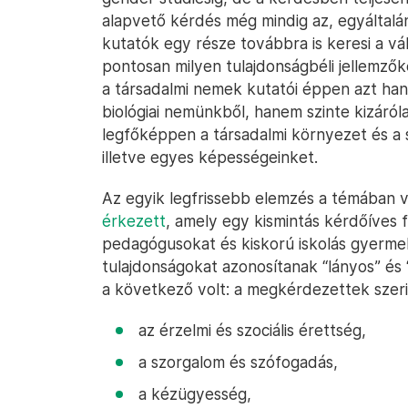
alapvető kérdés még mindig az, egyáltalá
kutatók egy része továbbra is keresi a vál
pontosan milyen tulajdonságbéli jellemző
a társadalmi nemek kutatói éppen azt ha
biológiai nemünkből, hanem szinte kizáró
legfőképpen a társadalmi környezet és a sz
illetve egyes képességeinket.
Az egyik legfrissebb elemzés a témában v
érkezett
, amely egy kismintás kérdőíves
pedagógusokat és kiskorú iskolás gyermek
tulajdonságokat azonosítanak “lányos” és
a következő volt: a megkérdezettek szeri
az érzelmi és szociális érettség,
a szorgalom és szófogadás,
a kézügyesség,