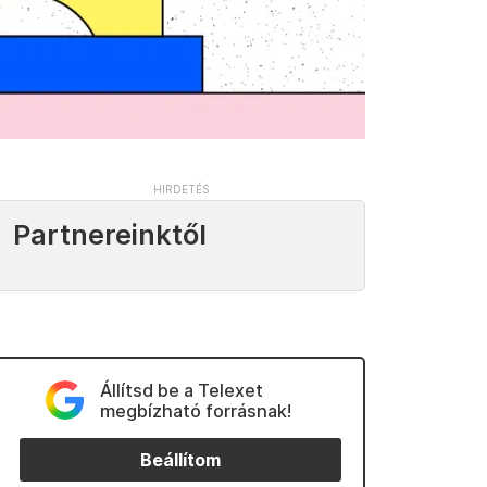
Partnereinktől
Állítsd be a Telexet
megbízható forrásnak!
Beállítom