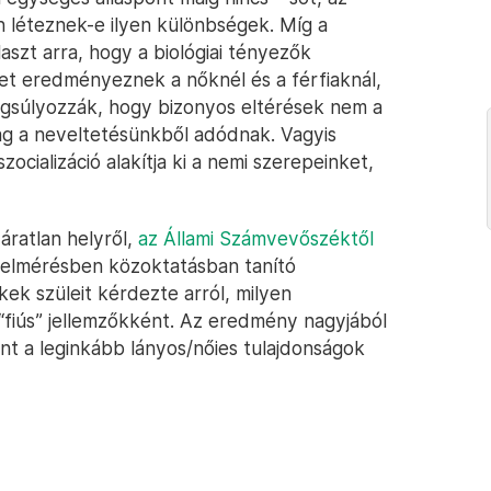
n léteznek-e ilyen különbségek. Míg a
aszt arra, hogy a biológiai tényezők
ket eredményeznek a nőknél és a férfiaknál,
ngsúlyozzák, hogy bizonyos eltérések nem a
lag a neveltetésünkből adódnak. Vagyis
ocializáció alakítja ki a nemi szerepeinket,
áratlan helyről,
az Állami Számvevőszéktől
 felmérésben közoktatásban tanító
ek szüleit kérdezte arról, milyen
 “fiús” jellemzőkként. Az eredmény nagyjából
nt a leginkább lányos/nőies tulajdonságok