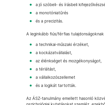
a jó szóbeli- és írásbeli kifejezőkészs
a monotóniatűrés
és a precizitás.
A leginkább fiús/férfias tulajdonságoknak
a technikai-műszaki érzéket,
a kockázatvállalást,
az élénkséget és mozgékonyságot,
a térlátást,
a vállalkozószellemet
és a logikát tartották.
Az ÁSZ-tanulmány emellett hasonló közv
pszichológiai kutatásokat szemléz, ezekből