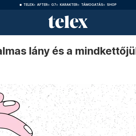
TELEX
AFTER
G7
KARAKTER
TÁMOGATÁS
SHOP
almas lány és a mindkettőj