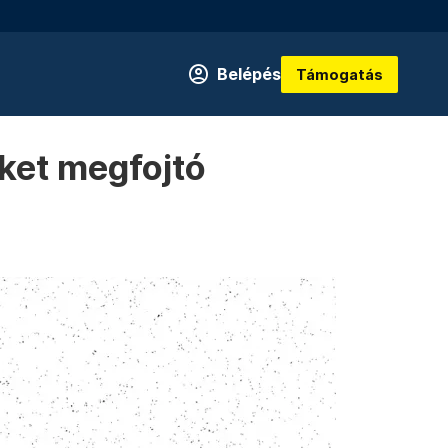
Belépés
Támogatás
üket megfojtó