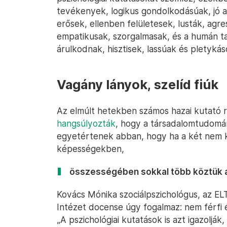
tevékenyek, logikus gondolkodásúak, jó 
erősek, ellenben felületesek, lusták, agr
empatikusak, szorgalmasak, és a humán 
árulkodnak, hisztisek, lassúak és pletykás
Vagány lányok, szelíd fiúk
Az elmúlt hetekben számos hazai kutató 
hangsúlyozták
, hogy a társadalomtudomá
egyetértenek abban, hogy ha a két nem k
képességekben,
összességében sokkal több köztük a 
Kovács Mónika szociálpszichológus, az ELTE
Intézet docense úgy fogalmaz: nem férfi
„A pszichológiai kutatások is azt igazoljá