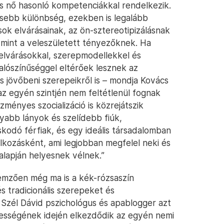
 és nő hasonló kompetenciákkal rendelkezik.
isebb különbség, ezekben is legalább
ok elvárásainak, az ön-sztereotipizálásnak
mint a veleszületett tényezőknek. Ha
 elvárásokkal, szerepmodellekkel és
alószínűséggel eltérőek lesznek az
s jövőbeni szerepeikről is – mondja Kovács
z egyén szintjén nem feltétlenül fognak
ézményes szocializáció is közrejátszik
yabb lányok és szelídebb fiúk,
odó férfiak, és egy ideális társadalomban
alkozásként, ami legjobban megfelel neki és
alapján helyesnek vélnek.”
emzően még ma is a kék-rózsaszín
s tradicionális szerepeket és
 Szél Dávid pszichológus és apablogger azt
ességének idején elkezdődik az egyén nemi