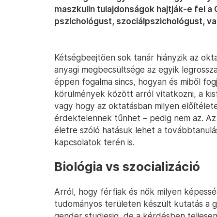
maszkulin tulajdonságok hajtják-e fel a
pszichológust, szociálpszichológust, v
Kétségbeejtően sok tanár hiányzik az ok
anyagi megbecsültsége az egyik legrossza
éppen fogalma sincs, hogyan és miből fogja
körülmények között arról vitatkozni, a kis
vagy hogy az oktatásban milyen előítélet
érdektelennek tűnhet – pedig nem az. Az 
életre szóló hatásuk lehet a továbbtanulás
kapcsolatok terén is.
Biológia vs szocializáció
Arról, hogy férfiak és nők milyen képes
tudományos területen készült kutatás a ge
gender studiesig, de a kérdésben teljesen