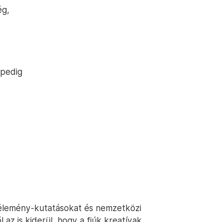
ég,
 pedig
élemény-kutatásokat és nemzetközi
 az is kiderül, hogy a fiúk kreatívak,