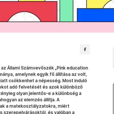
i az Állami Számvevőszék „Pink education
nya, amelynek egyik fő állítása az volt,
iatt csökkenhet a népesség. Most induló
okot adó felvetését és azok különböző
 tényleg olyan jelentős-e a különbség a
hogyan az elemzés állítja. A
nak a matekosztályzatokra, miért
 szerepelvárásoktól, és valóban a