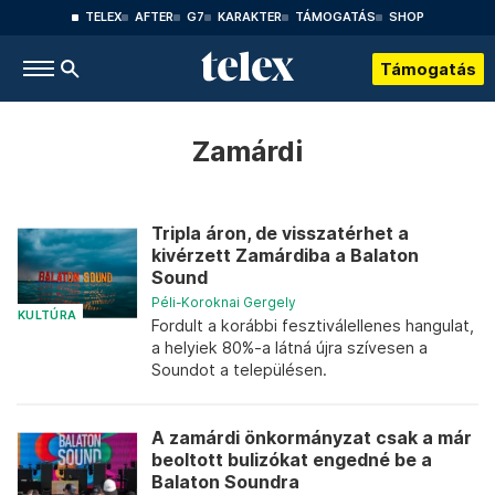
TELEX
AFTER
G7
KARAKTER
TÁMOGATÁS
SHOP
Támogatás
Zamárdi
Tripla áron, de visszatérhet a
kivérzett Zamárdiba a Balaton
Sound
Péli-Koroknai Gergely
KULTÚRA
Fordult a korábbi fesztiválellenes hangulat,
a helyiek 80%-a látná újra szívesen a
Soundot a településen.
A zamárdi önkormányzat csak a már
beoltott bulizókat engedné be a
Balaton Soundra