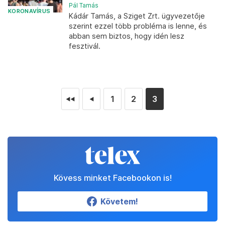
Pál Tamás
KORONAVÍRUS
Kádár Tamás, a Sziget Zrt. ügyvezetője
szerint ezzel több probléma is lenne, és
abban sem biztos, hogy idén lesz
fesztivál.
1
2
3
◄◄
◄
Kövess minket Facebookon is!
Követem!