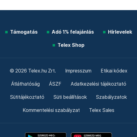
Támogatás
Adó 1% felajánlás
Hírlevelek
Telex Shop
© 2026 Telex.hu Zrt.
Impresszum
Etikai kódex
Átláthatóság
ÁSZF
Adatkezelési tájékoztató
Sütitájékoztató
Süti beállítások
Szabályzatok
Kommentelési szabályzat
Telex Sales