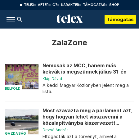
TELEX
AFTER
G7
KARAKTER
TÁMOGATÁS
SHOP
Támogatás
ZalaZone
Nemcsak az MCC, hanem más
kekvák is megszűnnek július 31-én
Klág Dávid
A keddi Magyar Közlönyben jelent meg a
BELFÖLD
lista.
Most szavazta meg a parlament azt,
hogy hogyan lehet visszavenni a
közalapítványba kiszervezett...
Dezső András
GAZDASÁG
Elfogadták azt a törvényt, amivel a