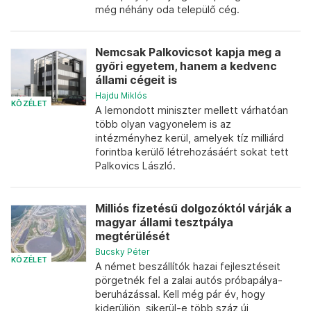
még néhány oda települő cég.
Nemcsak Palkovicsot kapja meg a
győri egyetem, hanem a kedvenc
állami cégeit is
Hajdu Miklós
KÖZÉLET
A lemondott miniszter mellett várhatóan
több olyan vagyonelem is az
intézményhez kerül, amelyek tíz milliárd
forintba kerülő létrehozásáért sokat tett
Palkovics László.
Milliós fizetésű dolgozóktól várják a
magyar állami tesztpálya
megtérülését
Bucsky Péter
KÖZÉLET
A német beszállítók hazai fejlesztéseit
pörgetnék fel a zalai autós próbapálya-
beruházással. Kell még pár év, hogy
kiderüljön, sikerül-e több száz új