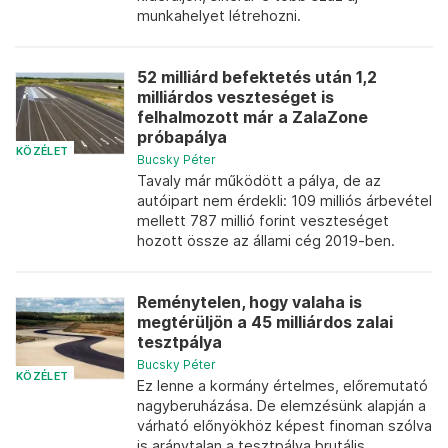
munkahelyet létrehozni.
52 milliárd befektetés után 1,2
milliárdos veszteséget is
felhalmozott már a ZalaZone
próbapálya
KÖZÉLET
Bucsky Péter
Tavaly már működött a pálya, de az
autóipart nem érdekli: 109 milliós árbevétel
mellett 787 millió forint veszteséget
hozott össze az állami cég 2019-ben.
Reménytelen, hogy valaha is
megtérüljön a 45 milliárdos zalai
tesztpálya
Bucsky Péter
KÖZÉLET
Ez lenne a kormány értelmes, előremutató
nagyberuházása. De elemzésünk alapján a
várható előnyökhöz képest finoman szólva
is aránytalan a tesztpálya brutális