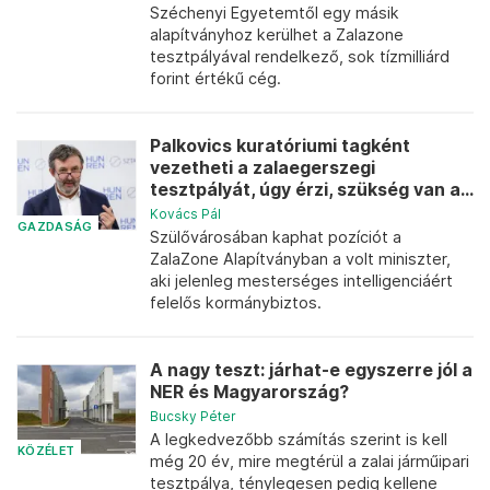
Széchenyi Egyetemtől egy másik
alapítványhoz kerülhet a Zalazone
tesztpályával rendelkező, sok tízmilliárd
forint értékű cég.
Palkovics kuratóriumi tagként
vezetheti a zalaegerszegi
tesztpályát, úgy érzi, szükség van a...
Kovács Pál
GAZDASÁG
Szülővárosában kaphat pozíciót a
ZalaZone Alapítványban a volt miniszter,
aki jelenleg mesterséges intelligenciáért
felelős kormánybiztos.
A nagy teszt: járhat-e egyszerre jól a
NER és Magyarország?
Bucsky Péter
A legkedvezőbb számítás szerint is kell
KÖZÉLET
még 20 év, mire megtérül a zalai járműipari
tesztpálya, ténylegesen pedig kellene