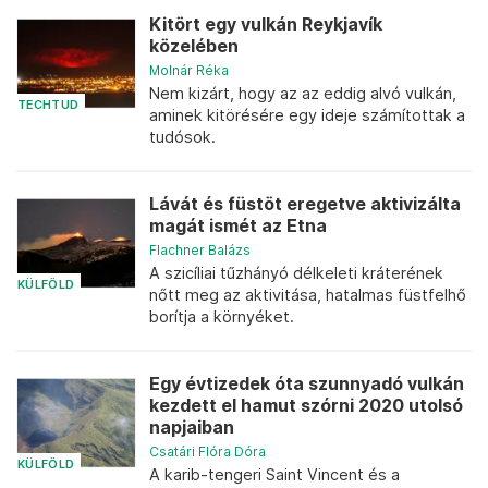
Kitört egy vulkán Reykjavík
közelében
Molnár Réka
Nem kizárt, hogy az az eddig alvó vulkán,
TECHTUD
aminek kitörésére egy ideje számítottak a
tudósok.
Lávát és füstöt eregetve aktivizálta
magát ismét az Etna
Flachner Balázs
A szicíliai tűzhányó délkeleti kráterének
KÜLFÖLD
nőtt meg az aktivitása, hatalmas füstfelhő
borítja a környéket.
Egy évtizedek óta szunnyadó vulkán
kezdett el hamut szórni 2020 utolsó
napjaiban
Csatári Flóra Dóra
KÜLFÖLD
A karib-tengeri Saint Vincent és a