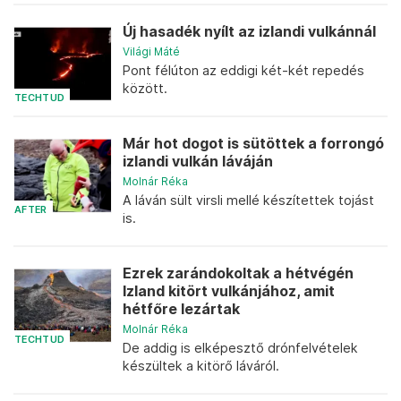
Új hasadék nyílt az izlandi vulkánnál
Világi Máté
Pont félúton az eddigi két-két repedés
között.
TECHTUD
Már hot dogot is sütöttek a forrongó
izlandi vulkán láváján
Molnár Réka
A láván sült virsli mellé készítettek tojást
AFTER
is.
Ezrek zarándokoltak a hétvégén
Izland kitört vulkánjához, amit
hétfőre lezártak
Molnár Réka
TECHTUD
De addig is elképesztő drónfelvételek
készültek a kitörő láváról.