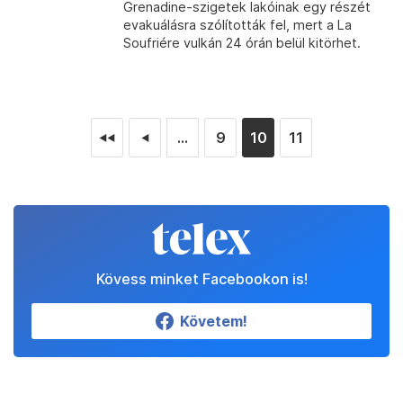
Grenadine-szigetek lakóinak egy részét
evakuálásra szólították fel, mert a La
Soufriére vulkán 24 órán belül kitörhet.
...
9
10
11
◄◄
◄
Kövess minket Facebookon is!
Követem!