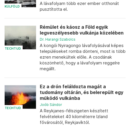
A lávafolyam több ezer ember otthonát
KÜLFÖLD
pusztította el.
Rémület és káosz a Föld egyik
legveszélyesebb vulkánja közelében
Dr. Harangi Szabolcs
A kongói Nyiragongo lávafolyásával képes
TECHTUD
településeket romba dönteni, most is több
ezren menekültek előle. A csodának
köszönhető, hogy a lávafolyam reggelre
megállt.
Ez a drón feláldozta magát a
tudomány oltárán, és belerepült egy
működő vulkánba
Joób Sándor
TECHTUD
A Reykjanes-félszigeten készített
felvételeket 40 kilométerre Izland
fővárosától, Reykjavíktól.