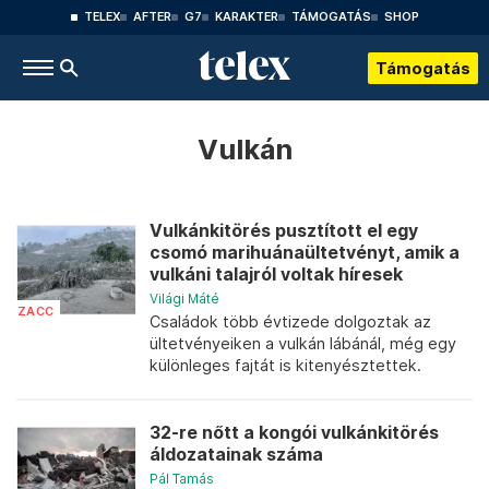
TELEX
AFTER
G7
KARAKTER
TÁMOGATÁS
SHOP
Támogatás
Vulkán
Vulkánkitörés pusztított el egy
csomó marihuánaültetvényt, amik a
vulkáni talajról voltak híresek
Világi Máté
ZACC
Családok több évtizede dolgoztak az
ültetvényeiken a vulkán lábánál, még egy
különleges fajtát is kitenyésztettek.
32-re nőtt a kongói vulkánkitörés
áldozatainak száma
Pál Tamás