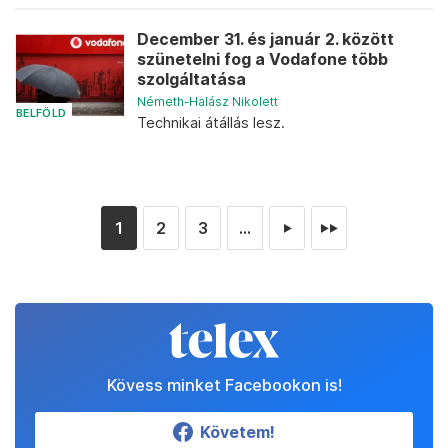
December 31. és január 2. között
szünetelni fog a Vodafone több
szolgáltatása
Németh-Halász Nikolett
BELFÖLD
Technikai átállás lesz.
1
2
3
...
►
►►
Kövess minket Facebookon is!
Követem!