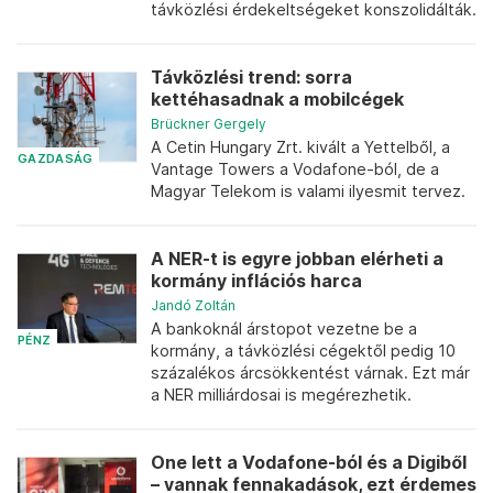
távközlési érdekeltségeket konszolidálták.
Távközlési trend: sorra
kettéhasadnak a mobilcégek
Brückner Gergely
A Cetin Hungary Zrt. kivált a Yettelből, a
GAZDASÁG
Vantage Towers a Vodafone-ból, de a
Magyar Telekom is valami ilyesmit tervez.
A NER-t is egyre jobban elérheti a
kormány inflációs harca
Jandó Zoltán
A bankoknál árstopot vezetne be a
PÉNZ
kormány, a távközlési cégektől pedig 10
százalékos árcsökkentést várnak. Ezt már
a NER milliárdosai is megérezhetik.
One lett a Vodafone-ból és a Digiből
– vannak fennakadások, ezt érdemes