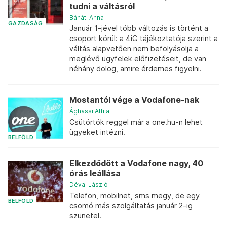
tudni a váltásról
Bánáti Anna
GAZDASÁG
Január 1-jével több változás is történt a
csoport körül: a 4iG tájékoztatója szerint a
váltás alapvetően nem befolyásolja a
meglévő ügyfelek előfizetéseit, de van
néhány dolog, amire érdemes figyelni.
Mostantól vége a Vodafone-nak
Ághassi Attila
Csütörtök reggel már a one.hu-n lehet
ügyeket intézni.
BELFÖLD
Elkezdődött a Vodafone nagy, 40
órás leállása
Dévai László
Telefon, mobilnet, sms megy, de egy
BELFÖLD
csomó más szolgáltatás január 2-ig
szünetel.