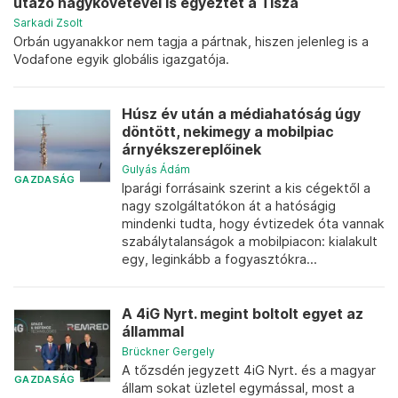
utazó nagykövetével is egyeztet a Tisza
Sarkadi Zsolt
Orbán ugyanakkor nem tagja a pártnak, hiszen jelenleg is a
Vodafone egyik globális igazgatója.
Húsz év után a médiahatóság úgy
döntött, nekimegy a mobilpiac
árnyékszereplőinek
Gulyás Ádám
GAZDASÁG
Iparági forrásaink szerint a kis cégektől a
nagy szolgáltatókon át a hatóságig
mindenki tudta, hogy évtizedek óta vannak
szabálytalanságok a mobilpiacon: kialakult
egy, leginkább a fogyasztókra...
A 4iG Nyrt. megint boltolt egyet az
állammal
Brückner Gergely
A tőzsdén jegyzett 4iG Nyrt. és a magyar
GAZDASÁG
állam sokat üzletel egymással, most a