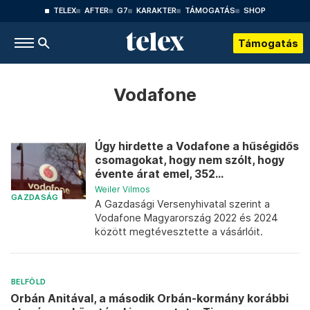
TELEX
AFTER
G7
KARAKTER
TÁMOGATÁS
SHOP
Támogatás
Vodafone
Úgy hirdette a Vodafone a hűségidős
csomagokat, hogy nem szólt, hogy
évente árat emel, 352...
Weiler Vilmos
GAZDASÁG
A Gazdasági Versenyhivatal szerint a
Vodafone Magyarország 2022 és 2024
között megtévesztette a vásárlóit.
BELFÖLD
Orbán Anitával, a második Orbán-kormány korábbi