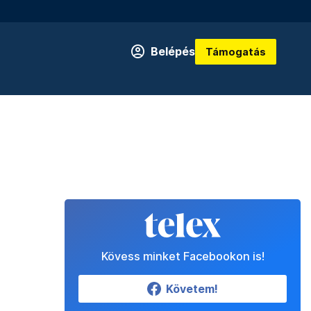
Belépés
Támogatás
Kövess minket Facebookon is!
Követem!