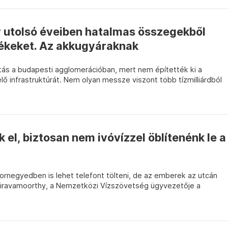
utolsó éveiben hatalmas összegekből
tékeket. Az akkugyáraknak
atás a budapesti agglomerációban, mert nem építették ki a
ő infrastruktúrát. Nem olyan messze viszont több tízmilliárdból
el, biztosan nem ivóvízzel öblítenénk le a
ornegyedben is lehet telefont tölteni, de az emberek az utcán
Vairavamoorthy, a Nemzetközi Vízszövetség ügyvezetője a