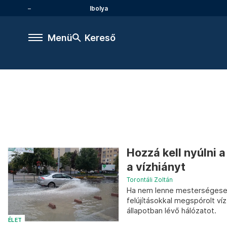
Ibolya
Menü
Kereső
Hozzá kell nyúlni a
a vízhiányt
Torontáli Zoltán
Ha nem lenne mesterségesen 
felújításokkal megspórolt víz
állapotban lévő hálózatot.
ÉLET