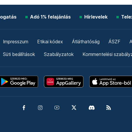
ogatás
Adó 1% felajánlás
Hírlevelek
Tele
Impresszum
Etikai kódex
Átláthatóság
ÁSZF
A
Süti beállítások
Szabályzatok
Kommentelési szabály