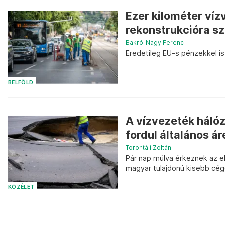
Ezer kilométer víz
rekonstrukcióra sz
Bakró-Nagy Ferenc
Eredetileg EU-s pénzekkel is
BELFÖLD
A vízvezeték háló
fordul általános á
Torontáli Zoltán
Pár nap múlva érkeznek az e
magyar tulajdonú kisebb cég
KÖZÉLET