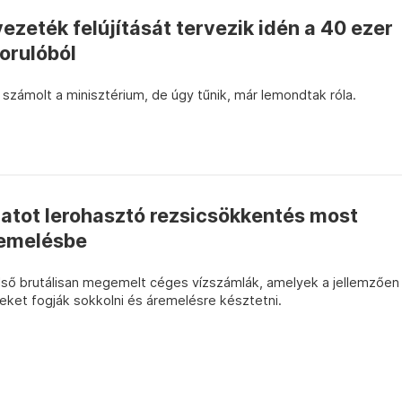
vezeték felújítását tervezik idén a 40 ezer
orulóból
 számolt a minisztérium, de úgy tűnik, már lemondtak róla.
zatot lerohasztó rezsicsökkentés most
remelésbe
lső brutálisan megemelt céges vízszámlák, amelyek a jellemzően
eket fogják sokkolni és áremelésre késztetni.