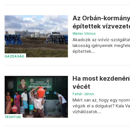
Az Orbán-kormány 
építettek vízveze
Weiler Vilmos
Akadozik az ivóvíz-szolgált
lakosság igényeinek megfelel
építettek...
GAZDASÁG
Ha most kezdenénk 
vécét
Fehér János
Miért van az, hogy egy nyom
végzik el a dolgukat? Kala 
vízhálózatok...
TECHTUD