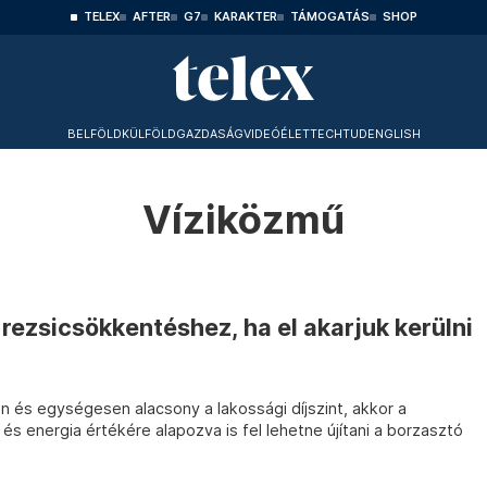
TELEX
AFTER
G7
KARAKTER
TÁMOGATÁS
SHOP
BELFÖLD
KÜLFÖLD
GAZDASÁG
VIDEÓ
ÉLET
TECHTUD
ENGLISH
Víziközmű
 rezsicsökkentéshez, ha el akarjuk kerülni
és egységesen alacsony a lakossági díjszint, akkor a
 és energia értékére alapozva is fel lehetne újítani a borzasztó