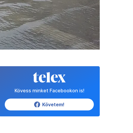
Kövess minket Facebookon is!
Követem!