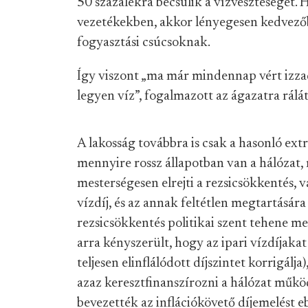
50 százalékra becsülik a vízveszteséget. 
vezetékekben, akkor lényegesen kedvezőb
fogyasztási csúcsoknak.
Így viszont „ma már mindennap vért izz
legyen víz”, fogalmazott az ágazatra rálá
A lakosság továbbra is csak a hasonló ex
mennyire rossz állapotban van a hálózat
mesterségesen elrejti a rezsicsökkentés, 
vízdíj, és az annak feltétlen megtartására 
rezsicsökkentés politikai szent tehene m
arra kényszerült, hogy az ipari vízdíjaka
teljesen elinflálódott díjszintet korrigálja
azaz keresztfinanszírozni a hálózat műkö
bevezették az inflációkövető díjemelést eb