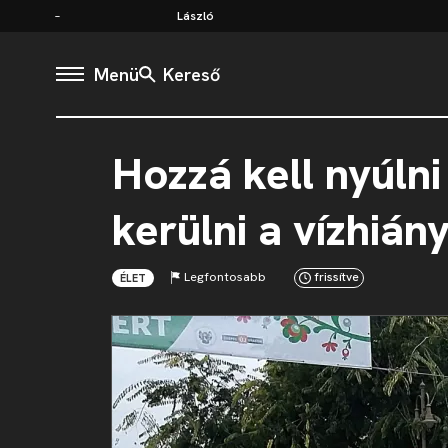
László
Menü
Kereső
Hozzá kell nyúlni
kerülni a vízhiány
Legfontosabb
frissítve
ÉLET