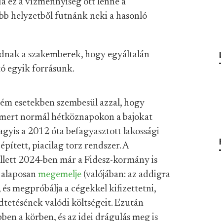
Ha ez a vízmennyiség ott lenne a
b helyzetből futnánk neki a hasonló
adnak a szakemberek, hogy egyáltalán
tó egyik forrásunk.
trém esetekben szembesül azzal, hogy
, mert normál hétköznapokon a bajokat
vagyis a 2012 óta befagyasztott lakossági
épített, piacilag torz rendszer. A
ellett 2024-ben már a Fidesz-kormány is
t alaposan
megemelje
(valójában: az addigra
), és megpróbálja a cégekkel kifizettetni,
dtetésének valódi költségeit. Ezután
ben a körben, és az idei drágulás meg is