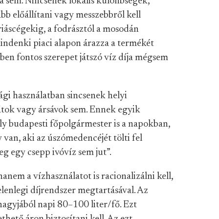
ra sem. Nincsenek lokális különbségek,
bb előállítani vagy messzebbről kell
óriáscégekig, a fodrásztól a mosodán
indenki piaci alapon árazza a termékét
tben fontos szerepet játszó víz díja mégsem
ági használatban sincsenek helyi
átok vagy ársávok sem. Ennek egyik
y budapesti főpolgármester is a napokban,
 van, aki az úszómedencéjét tölti fel
g egy csepp ivóvíz sem jut”.
anem a vízhasználatot is racionalizálni kell,
lenlegi díjrendszer megtartásával. Az
nagyjából napi 80–100 liter/fő. Ezt