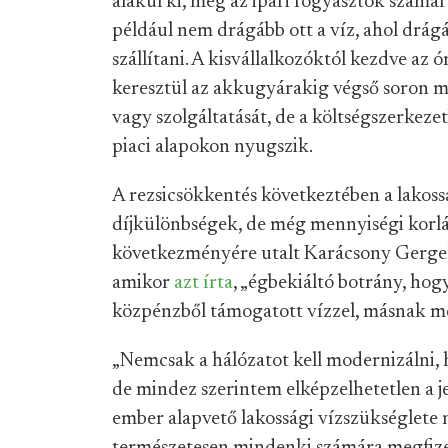
alakul ki, még az ipari fogyasztók számá
például nem drágább ott a víz, ahol drágá
szállítani. A kisvállalkozóktól kezdve az 
keresztül az akkugyárakig végső soron m
vagy szolgáltatását, de a költségszerkeze
piaci alapokon nyugszik.
A rezsicsökkentés következtében a lakoss
díjkülönbségek, de még mennyiségi korl
következményére utalt Karácsony Gergel
amikor
azt írta
, „égbekiáltó botrány, hogy
közpénzből támogatott vízzel, másnak me
„Nemcsak a hálózatot kell modernizálni, h
de mindez szerintem elképzelhetetlen a je
ember alapvető lakossági vízszükséglete 