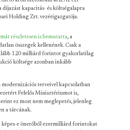
ető áron biztosítani kell. Az ezt
díjazást kapacitás- és költségalapra
ari Holding Zrt. vezérigazgatója.
émát részletesen is bemutatta
, a
datlan összegek kellenének. Csak a
alább 120 milliárd forintot gyakorlatilag
trukció költsége azonban inkább
m modernizációs terveivel kapcsolatban
zetért Felelős Minisztériumot is,
erint ez most nem meglepetés, jelenleg
en a tárcának.
 képes-e önerőből ezermilliárd forintokat