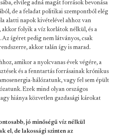
sába, elvileg adná magát források bevonása
ából, de a feladat politikai szempontból elég
la alatti napok kivételével ahhoz van
akkor folyik a víz korlátok nélkül, és a
 Az ígéret pedig nem látványos, csak
endszerre, akkor talán így is marad.
hhoz, amikor a nyolcvanas évek végére, a
esztések és a fenntartás forrásainak krónikus
lamosenergia-hálózatunk, vagy fel sem épült
álózatunk. Ezek mind olyan országos
vagy hiánya közvetlen gazdasági károkat
ontosabb, jó minőségű víz nélkül
el, de lakossági szinten az