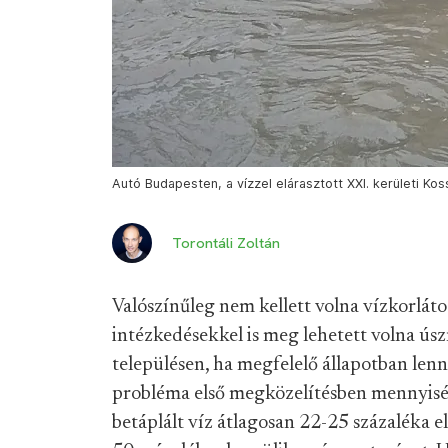
Autó Budapesten, a vízzel elárasztott XXI. kerületi Ko
Torontáli Zoltán
Valószínűleg nem kellett volna vízkorlát
intézkedésekkel is meg lehetett volna ús
településen, ha megfelelő állapotban len
probléma első megközelítésben mennyiség
betáplált víz átlagosan 22-25 százaléka el