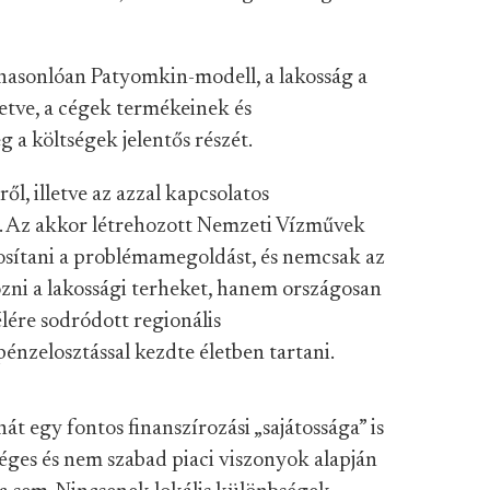
asonlóan Patyomkin-modell, a lakosság a
etve, a cégek termékeinek és
g a költségek jelentős részét.
ől, illetve az azzal kapcsolatos
. Az akkor létrehozott Nemzeti Vízművek
sítani a problémamegoldást, és nemcsak az
ozni a lakossági terheket, hanem országosan
élére sodródott regionális
énzelosztással kezdte életben tartani.
t egy fontos finanszírozási „sajátossága” is
éges és nem szabad piaci viszonyok alapján