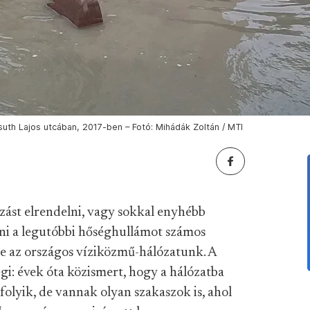
ssuth Lajos utcában, 2017-ben – Fotó: Mihádák Zoltán / MTI
ozást elrendelni, vagy sokkal enyhébb
zni a legutóbbi hőséghullámot számos
ne az országos víziközmű-hálózatunk. A
i: évek óta közismert, hogy a hálózatba
folyik, de vannak olyan szakaszok is, ahol