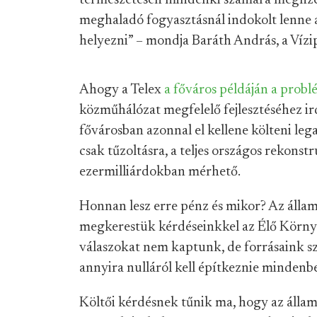
természetesen mindenki számára megfizeth
meghaladó fogyasztásnál indokolt lenne a 
helyezni” – mondja Baráth András, a Vízip
Ahogy a Telex
a főváros példáján a probl
közműhálózat megfelelő fejlesztéséhez ir
fővárosban azonnal el kellene költeni leg
csak tűzoltásra, a teljes országos rekons
ezermilliárdokban mérhető.
Honnan lesz erre pénz és mikor? Az álla
megkerestük kérdéseinkkel az Élő Környe
válaszokat nem kaptunk, de forrásaink sz
annyira nulláról kell építkeznie mindenb
Költői kérdésnek tűnik ma, hogy az állam