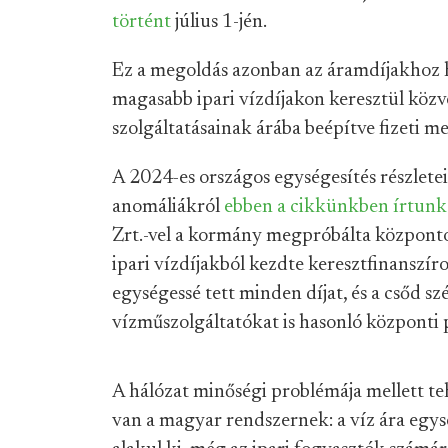
történt
július 1-jén.
Ez a megoldás azonban az áramdíjakhoz h
magasabb ipari vízdíjakon keresztül közv
szolgáltatásainak árába beépítve fizeti me
A 2024-es országos egységesítés részleteir
anomáliákról
ebben a cikkünkben írtunk
Zrt.-vel a kormány megpróbálta központo
ipari vízdíjakból kezdte keresztfinanszír
egységessé tett minden díjat, és a csőd sz
vízműszolgáltatókat is hasonló központi p
A hálózat minőségi problémája mellett tehá
van a magyar rendszernek: a víz ára egys