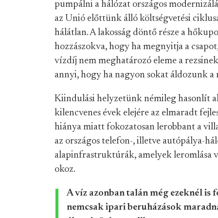
pumpálni a hálózat országos modernizálá
az Unió előttünk álló költségvetési ciklus
hálátlan. A lakosság döntő része a hőkupo
hozzászokva, hogy ha megnyitja a csapot, 
vízdíj nem meghatározó eleme a rezsinek.
annyi, hogy ha nagyon sokat áldozunk a r
Kiindulási helyzetünk némileg hasonlít a
kilencvenes évek elejére az elmaradt fejl
hiánya miatt fokozatosan lerobbant a vil
az országos telefon-, illetve autópálya-h
alapinfrastruktúrák, amelyek leromlása 
okoz.
A víz azonban talán még ezeknél is f
nemcsak ipari beruházások maradnak 