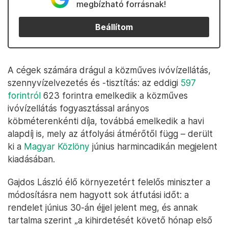
megbízható forrásnak!
Beállítom
A cégek számára drágul a közműves ivóvízellátás,
szennyvízelvezetés és -tisztítás: az eddigi
597
forintról
623 forintra emelkedik a közműves
ivóvízellátás fogyasztással arányos
köbméterenkénti díja, továbbá emelkedik a havi
alapdíj is, mely az átfolyási átmérőtől függ – derült
ki a
Magyar Közlöny
június harmincadikán megjelent
kiadásában.
Gajdos László élő környezetért felelős miniszter a
módosításra nem hagyott sok átfutási időt: a
rendelet június 30-án éjjel jelent meg, és annak
tartalma szerint „a kihirdetését követő hónap első