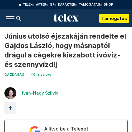
TELEX
AFTER
G7
KARAKTER
TÁMOGATÁS
SHOP
Támogatás
Június utolsó éjszakáján rendelte el
Gajdos László, hogy másnaptól
drágul a cégekre kiszabott ivóvíz-
és szennyvízdíj
frissítve
GAZDASÁG
Iván-Nagy Szilvia
Állítsd be a Telexet