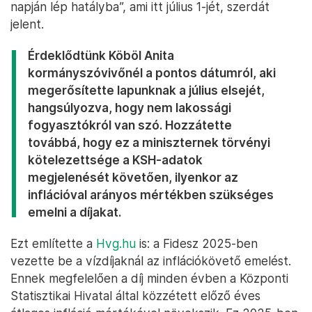
napján lép hatályba”, ami itt július 1-jét, szerdát
jelent.
Érdeklődtünk Köböl Anita
kormányszóvivőnél a pontos dátumról, aki
megerősítette lapunknak a július elsejét,
hangsúlyozva, hogy nem lakossági
fogyasztókról van szó. Hozzátette
továbbá, hogy ez a miniszternek törvényi
kötelezettsége a KSH-adatok
megjelenését követően, ilyenkor az
inflációval arányos mértékben szükséges
emelni a díjakat.
Ezt említette a
Hvg.hu
is: a Fidesz 2025-ben
vezette be a vízdíjaknál az inflációkövető emelést.
Ennek megfelelően a díj minden évben a Központi
Statisztikai Hivatal által közzétett előző éves