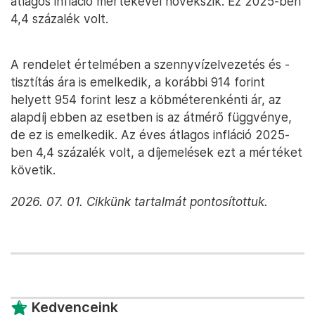
átlagos infláció mértékével növekszik. Ez 2025-ben
4,4 százalék volt.
A rendelet értelmében a szennyvízelvezetés és -
tisztítás ára is emelkedik, a korábbi 914 forint
helyett 954 forint lesz a köbméterenkénti ár, az
alapdíj ebben az esetben is az átmérő függvénye,
de ez is emelkedik. Az éves átlagos infláció 2025-
ben 4,4 százalék volt, a díjemelések ezt a mértéket
követik.
2026. 07. 01. Cikkünk tartalmát pontosítottuk.
Kedvenceink