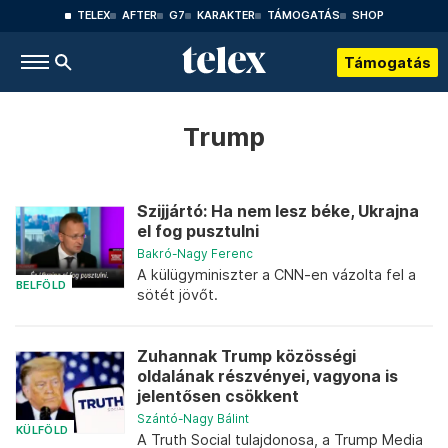
TELEX
AFTER
G7
KARAKTER
TÁMOGATÁS
SHOP
Támogatás
Trump
Szijjártó: Ha nem lesz béke, Ukrajna
el fog pusztulni
Bakró-Nagy Ferenc
A külügyminiszter a CNN-en vázolta fel a
BELFÖLD
sötét jövőt.
Zuhannak Trump közösségi
oldalának részvényei, vagyona is
jelentősen csökkent
Szántó-Nagy Bálint
KÜLFÖLD
A Truth Social tulajdonosa, a Trump Media