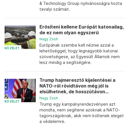
& Technology Group nyilvánosságra hozta
tavalyi számait.
Erősíteni kellene Európát katonailag,
de ez nem olyan egyszerű
Nagy Zsolt
Európának szembe kell néznie azzal a
KÖZÉLET
lehetőséggel, hogy legnagyobb katonai
szövetségese, az Egyesült Államok nem
lesz mindig a segítségére.
Trump hajmeresztő kijelentései a
NATO-ról rövidtávon még jól is
elsülhetnek, de hosszútávon...
Nagy Zsolt
KÖZÉLET
Trump egy kampányrendezvényen azt
mondta, nem segítene azoknak a NATO-
tagországoknak, akik nem költenek eleget
a védelemre.