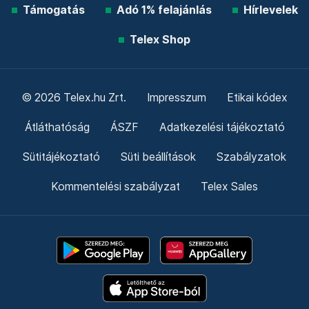
Támogatás
Adó 1% felajánlás
Hírlevelek
Telex Shop
© 2026 Telex.hu Zrt.
Impresszum
Etikai kódex
Átláthatóság
ÁSZF
Adatkezelési tájékoztató
Sütitájékoztató
Süti beállítások
Szabályzatok
Kommentelési szabályzat
Telex Sales