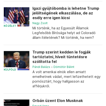
Igazi gyújtóbomba is lehetne Trump
jelöltségének elkaszálása, de az
esély erre igen kicsi
Nagy Zsolt
KÖZÉLET
Mi történik, ha az Egyesült Államok
Legfelsőbb Bírósága helyt ad Coloradó
állam ítéletének? Mi történik, ha nem?
Trump szerint kedden le fogják
tartóztatni, híveit tüntetésre
szólította fel
Pándi Balázs
–
Dömötör Bálint
KÜLFÖLD
A volt amerikai elnök ellen amiatt
emelhetnek vádat, mert lefizethetett egy
pornósztárt, hogy hallgasson az
afférjukról.
Orbán üzent Elon Musknak
Egyed Anna