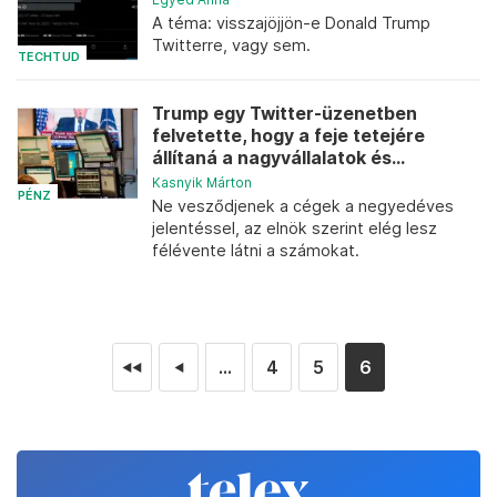
A téma: visszajöjjön-e Donald Trump
Twitterre, vagy sem.
TECHTUD
Trump egy Twitter-üzenetben
felvetette, hogy a feje tetejére
állítaná a nagyvállalatok és...
Kasnyik Márton
PÉNZ
Ne vesződjenek a cégek a negyedéves
jelentéssel, az elnök szerint elég lesz
félévente látni a számokat.
...
4
5
6
◄◄
◄