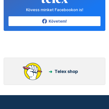
Kövess minket Facebookon is!
Követem!
Telex shop